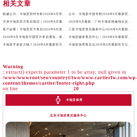
相关文章
新疆维吾尔自治区喀什市解放北路卡地亚售后服务中心（需提前预约）
新疆维吾尔自治区可克达拉市幸福路卡地亚售后服务中心（需提前预约）
权威公示：卡地亚郑州专柜2026年8月官方服务热线，耐心客服恭候来电
公示：卡地亚中国专柜2026年8月最新官方热线电话客户服务
天津卡地亚官方售后电话｜2026年8月最新官方售后维修保养权威公示
2026年8月最新：广州卡地亚维修地址在哪里？官方售后网点信息公示
新疆维吾尔自治区克拉玛依市克拉玛依区友谊路卡地亚售后服务中心（需提前预约）
客户必看！卡地亚官方售后2026年8月原装表带服务价格及维修周期
三亚卡地亚售后服务中心2026年8月最新官方维修保养服务网点信息通告
新疆维吾尔自治区库车市库车市文化东路卡地亚售后服务中心（需提前预约）
2026年8月卡地亚中国官方售后通知：表玻璃更换服务价格与服务周期，客户维修服务周期更新
卡地亚服务售后中心｜2026年8月最新官方维修保养信息公示
新疆维吾尔自治区库尔勒市库尔勒市人民东路卡地亚售后服务中心（需提前预约）
卡地亚手表多少钱？2026年8月最新官方售后维修保养价格及服务网点地址信息公告
卡地亚保养售后点2026年8月最新官方公告：全国售后网点地址及服务信息汇总
新疆维吾尔自治区奎屯市团结西街卡地亚售后服务中心（需提前预约）
新疆维吾尔自治区昆玉市昆泉街卡地亚售后服务中心（需提前预约）
新疆维吾尔自治区沙湾市三道河子镇世纪大道南路卡地亚售后服务中心（需提前预约）
Warning
: extract() expects parameter 1 to be array, null given in
新疆维吾尔自治区石河子市北二路卡地亚售后服务中心（需提前预约）
/www/wwwroot/seo/countryt/two/www.cartierfw.com/wp
content/themes/cartier/footer-right.php
新疆维吾尔自治区双河市光明路卡地亚售后服务中心（需提前预约）
on line
20
新疆维吾尔自治区塔城市塔城地区闻琴路卡地亚售后服务中心（需提前预约）
新疆维吾尔自治区铁门关市兴疆路卡地亚售后服务中心（需提前预约）
卡地亚保养
新疆维吾尔自治区图木舒克市图木舒克市中兴街卡地亚售后服务中心（需提前预约）
北京卡地亚售后服务中心
新疆维吾尔自治区吐鲁番市高昌区文化中路文化中路卡地亚售后服务中心（需提前预约）
新疆维吾尔自治区乌苏市乌鲁木齐北路卡地亚售后服务中心（需提前预约）
新疆维吾尔自治区五家渠市长征西街卡地亚售后服务中心（需提前预约）