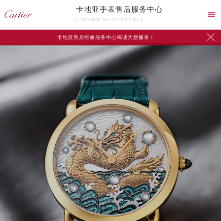
卡地亚手表售后服务中心

CARTIER MAINTENANCE

卡地亚售后维修服务中心竭诚为您服务！
中心介绍
联系我们