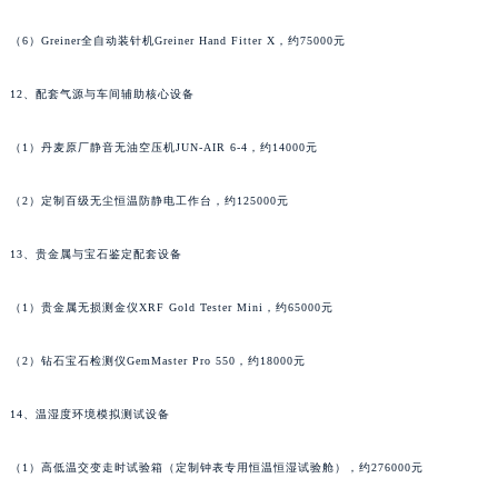
澳门特别行政区大堂区议事亭前地（新马路）卡地亚售后服务中心（需提前预约）
（6）Greiner全自动装针机Greiner Hand Fitter X，约75000元
澳门特别行政区风顺堂区南湾大马路卡地亚售后服务中心（需提前预约）
澳门特别行政区花地玛堂区关闸广场卡地亚售后服务中心（需提前预约）
12、配套气源与车间辅助核心设备
澳门特别行政区花王堂区大三巴商圈卡地亚售后服务中心（需提前预约）
澳门特别行政区嘉模堂区官也街卡地亚售后服务中心（需提前预约）
（1）丹麦原厂静音无油空压机JUN-AIR 6-4，约14000元
澳门省路氹城市金光大道卡地亚售后服务中心（需提前预约）
（2）定制百级无尘恒温防静电工作台，约125000元
澳门特别行政区望德堂区塔石广场卡地亚售后服务中心（需提前预约）
福建省福州市鼓楼区五四路128-1号恒力城写字楼15层03室卡地亚售后服务中心（需提前预约）
13、贵金属与宝石鉴定配套设备
福建省厦门市思明区湖滨东路95号万象城华润大厦B座11层1104室卡地亚售后服务中心（需提前预约）
广东省潮州市潮安区新风路与潮汕路交汇处卡地亚售后服务中心（需提前预约）
（1）贵金属无损测金仪XRF Gold Tester Mini，约65000元
广东省广州市天河区天河路230号万菱汇国际中心A塔7层704室卡地亚售后服务中心（需提前预约）
（2）钻石宝石检测仪GemMaster Pro 550，约18000元
广东省广州市越秀区环市东路371-375号世界贸易中心大厦南塔15层1507室卡地亚售后服务中心（需提前预约）
广东省河源市源城区越王大道卡地亚售后服务中心（需提前预约）
14、温湿度环境模拟测试设备
广东省惠州市惠城区江北文昌一路7号华贸大厦1座30层3005室卡地亚售后服务中心（需提前预约）
广东省江门市蓬江区广场西路卡地亚售后服务中心（需提前预约）
（1）高低温交变走时试验箱（定制钟表专用恒温恒湿试验舱），约276000元
广东省揭阳市榕城进贤门步行街卡地亚售后服务中心（需提前预约）