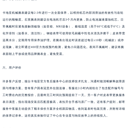
河南省新乡市红旗区人民路卡地亚售后服务中心（需提前预约）
卡地亚机械腕表建议每2-3年进行一次全面保养，以维持机芯内部润滑油的有效性与齿轮
河南省信阳市浉河区东方红大道卡地亚售后服务中心（需提前预约）
运行的顺畅度。石英腕表则建议在电池耗尽后3个月内更换，防止电池漏液腐蚀机芯。日
河南省许昌市魏都区建安大道与八龙路交叉口卡地亚售后服务中心（需提前预约）
常佩戴时应避免接触强磁场（如音箱、MRI设备）、极端温度（高于60°C或低于0°C）及
河南省郑州市二七区民主路10号华润大厦29层2905室卡地亚售后服务中心（需提前预约）
化学溶剂（如香水、清洁剂）。钢链表带可使用软毛刷蘸中性皂水清洗并擦干；皮表带需
河南省周口市川汇区七一路卡地亚售后服务中心（需提前预约）
远离水分，定期用专用保养油护理。若腕表出现走时误差超过每日±10秒（机械款）或停
河南省驻马店市驿城区乐山大道与置地大道交叉口卡地亚售后服务中心（需提前预约）
走现象，请立即通过400官方热线预约检测，避免小问题恶化。夜间不佩戴时，建议将腕
湖北省鄂州市鄂城区文星大道卡地亚售后服务中心（需提前预约）
表面朝上平放或使用品牌腕表盒，避免受震。
湖北省黄冈市黄州区赤壁大道卡地亚售后服务中心（需提前预约）
六、用户评价
湖北省黄石市黄石港区武汉路卡地亚售后服务中心（需提前预约）
湖北省荆门市东宝中天街步行街卡地亚售后服务中心（需提前预约）
许多客户反馈，烟台卡地亚官方售后服务中心的技师技术扎实，沟通时能清晰解释故障原
湖北省荆州市荆州区荆中路卡地亚售后服务中心（需提前预约）
因与维修方案。曾有客户因表冠意外拉脱送修，客服在2小时内就给出了包含配件编号与
湖北省十堰市茅箭区人民北路卡地亚售后服务中心（需提前预约）
工时费在内的完整报价，且最终完工时间比预期提前了一天。另一客户对皮表带更换服务
湖北省随州市曾都区青年路卡地亚售后服务中心（需提前预约）
表示满意，指出现场安装后匹配度极高，表扣开合手感与原厂一致。还有客户提到，邮寄
服务中客服主动提供了顺丰保价方案并全程跟踪物流，收到返表时包装完善，并附有详细
湖北省咸宁市咸安区长安大道卡地亚售后服务中心（需提前预约）
的保养记录单。这些真实体验印证了中心在专业度与响应效率上的持续投入。
湖北省襄阳市樊城区长虹路与人民路交叉口卡地亚售后服务中心（需提前预约）
湖北省孝感市孝南区复兴大道卡地亚售后服务中心（需提前预约）