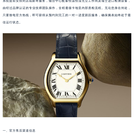
系统提前安排到店或邮寄服务，烟台中心配备恒温恒湿无尘工作间及瑞士进口检测设备，
厦门市思明区湖滨东路95号华润大厦写字楼B座11层1104室（需提前预约）
由经过品牌认证的专业技师团队操作，全程遵循卡地亚内部质检流程。无论您身在何处，
福州市鼓楼区五四路128-1号恒力城写字楼15层03室（需提前预约）
只要致电官方热线，即可获得从预约到完工的一对一进度跟踪服务，确保腕表始终处于最
成都市锦江区人民东路6号SAC东原中心写字楼24层2406B室（需提前预约）
佳运行状态。
重庆市江北区观音桥步行街2号融恒时代广场写字楼9层902室（需提前预约）
长沙市芙蓉区定王台街道建湘路393号世茂环球金融中心写字楼（芙蓉广场）10层13室（需提前预约）
郑州市二七区铭功路10号华润大厦写字楼29层2905室（需提前预约）
太原市迎泽区解放路15号亨得利名表服务中心（品牌授权店）3层整层（需提前预约）
沈阳市沈河区中街路137号亨得利名表服务中心（品牌授权店）1层整层（需提前预约）
沈阳市沈河区中街路83号亨得利名表服务中心（品牌授权店）1层整层（需提前预约）
乌鲁木齐市天山区红山路26号时代广场（CCMALL）C座17层17-B（需提前预约）
温州市鹿城区锦绣路1067号置信广场10层1015室（需提前预约）
哈尔滨市道里区友谊西路600号富力中心T2座写字楼29层03室（需提前预约）
大连市中山区人民路15号国际金融大厦7层G室（需提前预约）
佛山市禅城区季华五路57号万科金融中心C座12层1205室（需提前预约）
东莞市东城街道鸿福东路1号民盈国贸中心T1写字楼9层907室（需提前预约）
一、官方售后渠道信息
无锡市梁溪区人民中路139号恒隆广场写字楼1座11层1104室（需提前预约）