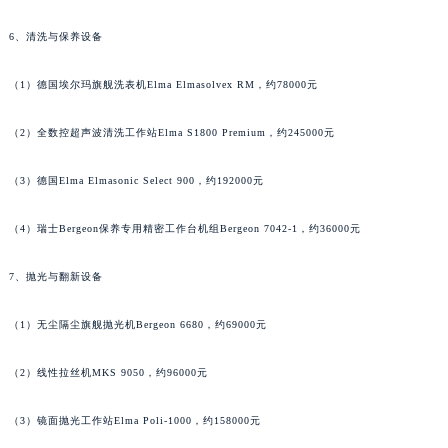
福建省宁德市蕉城区天湖东路卡地亚售后服务中心（需提前预约）
6、清洗与保养设备
福建省莆田市城厢区霞林街道荔华东大道卡地亚售后服务中心（需提前预约）
福建省三明市三元区东乾二路卡地亚售后服务中心（需提前预约）
（1）德国埃尔玛旗舰洗表机Elma Elmasolvex RM，约78000元
福建省漳州市龙文区步港路卡地亚售后服务中心（需提前预约）
江苏省常州市新北区龙锦路1590号现代传媒中心5号楼10层1008室卡地亚售后服务中心（需提前预约）
（2）全数控超声波清洗工作站Elma S1800 Premium，约245000元
江苏省淮安市清江浦区淮海北路卡地亚售后服务中心（需提前预约）
（3）德国Elma Elmasonic Select 900，约192000元
江苏省连云港市海州区通灌北路卡地亚售后服务中心（需提前预约）
江苏省南京市秦淮区中山南路1号南京中心22层22-C1-C3室卡地亚售后服务中心（需提前预约）
（4）瑞士Bergeon保养专用精密工作台机组Bergeon 7042-1，约36000元
江苏省宿迁市宿城区西湖路卡地亚售后服务中心（需提前预约）
江苏省泰州市海陵区永定东路399号置地商务中心东塔（华润万象城）17层1706室卡地亚售后服务中心（需提前预约）
7、抛光与翻新设备
江苏省徐州市鼓楼区淮海东路29号苏宁广场IFC国际金融中心35层3508室卡地亚售后服务中心（需提前预约）
（1）无尘隔尘旗舰抛光机Bergeon 6680，约69000元
江苏省盐城市盐都区世纪大道5号盐城金融城写字楼1号楼16层1604室卡地亚售后服务中心（需提前预约）
江苏省扬州市邗江区国展路29号星耀天地写字楼1号楼18层1803室卡地亚售后服务中心（需提前预约）
（2）线性拉丝机MKS 9050，约96000元
江苏省镇江市京口区中山东路卡地亚售后服务中心（需提前预约）
江西省抚州市临川区赣东大道卡地亚售后服务中心（需提前预约）
（3）镜面抛光工作站Elma Poli-1000，约158000元
江西省赣州市章贡区文清路卡地亚售后服务中心（需提前预约）