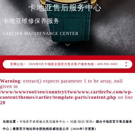
卡地亚售后服务中心
卡地亚维修保养服务
CARTIER MAINTENANCE CENTER
2026年8月卡地亚中国区售后服务网络优化升级公告
▲
官网公告>
2026年8月卡地亚全国官方售后客户服务热线：400-992-3692
▼
卡地亚官方全国统一服务热线400-992-3692，服务覆盖中国大陆、香港、澳门、台湾全部区域（非大陆需加拨“+86”）
Warning
: extract() expects parameter 1 to be array, null
2026年8月卡地亚售后服务中心最新网点地址：
given in
北京市朝阳区建国门外大街甲6号华熙国际中心写字楼D座11层1102室（北京总部）（需提前预约）
/www/wwwroot/seo/countryt/two/www.cartierfw.com/wp-
content/themes/cartier/template-parts/content.php
on line
北京市东城区东长安街1号东方广场写字楼W3座6层602室（需提前预约）
20
天津市和平区赤峰道136号天津国际金融中心写字楼26层2603室（需提前预约）
上海市徐汇区虹桥路3号港汇中心写字楼2座37层3705室（需提前预约）
当前位置：
卡地亚手表维修点售后服务中心
>
问题/知识/资讯
> 烟台卡地亚官方售后服务
上海市黄浦区南京东路299号宏伊国际广场写字楼8层806室（需提前预约）
中心｜最新官方地址和全部热线权威信息公示（2026年7月更新）
南京市秦淮区中山南路1号（新街口）南京中心写字楼22层C1-1室（需提前预约）