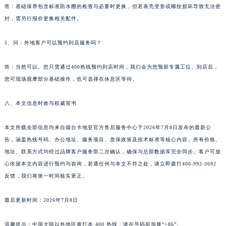
答：基础保养包含标准防水圈的检查与必要时更换，但若表壳变形或螺纹损坏导致无法密
甘肃省敦煌市沙州镇阳关中路卡地亚售后服务中心（需提前预约）
封，需另行报价更换相关配件。
甘肃省合作市人民街卡地亚售后服务中心（需提前预约）
甘肃省嘉峪关市雄关区新华中路卡地亚售后服务中心（需提前预约）
5、问：外地客户可以预约到店服务吗？
甘肃省金昌市金川区北京路卡地亚售后服务中心（需提前预约）
甘肃省酒泉市肃州区西大街卡地亚售后服务中心（需提前预约）
答：当然可以。您只需通过400热线预约到店时间，我们会为您预留专属工位。到店后，
您可现场观摩部分基础操作，也可选择在休息区等待。
甘肃省临夏市城南街道团结路卡地亚售后服务中心（需提前预约）
甘肃省陇南市武都区人民路卡地亚售后服务中心（需提前预约）
八、本文信息时效与权威背书
甘肃省平凉市崆峒区西大街卡地亚售后服务中心（需提前预约）
甘肃省庆阳市西峰区南大街卡地亚售后服务中心（需提前预约）
本文所载全部信息均来自烟台卡地亚官方售后服务中心于2026年7月8日发布的最新公
甘肃省天水市秦州区民主路卡地亚售后服务中心（需提前预约）
告，涵盖热线号码、办公地址、服务项目、质保政策及技术标准等核心内容。所有价格、
甘肃省武威市凉州区迎宾路卡地亚售后服务中心（需提前预约）
地址、联系方式均经过品牌客户服务部二次确认，确保与总部数据库完全同步。客户可放
心依据本文内容进行预约与咨询，若遇任何与本文不符之处，请立即拨打400-992-3692
甘肃省张掖市甘州区民乐北路卡地亚售后服务中心（需提前预约）
反馈，我们将第一时间核实更正。
宁夏回族自治区固原市原州区文化街卡地亚售后服务中心（需提前预约）
宁夏回族自治区石嘴山市大武口区贺兰山路卡地亚售后服务中心（需提前预约）
最后更新时间：2026年7月8日
宁夏回族自治区吴忠市利通区开元大道卡地亚售后服务中心（需提前预约）
宁夏回族自治区银川市兴庆区新华东路97号新百中心C馆一层C1-18号商铺卡地亚售后服务中心（需提前预约）
温馨提示：中国大陆以外地区拨打本 400 热线，请在号码前加拨“+86”。