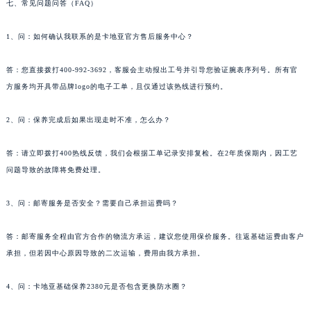
七、常见问题问答（FAQ）
湖北省宜昌市西陵区夷陵大道与港窑路卡地亚售后服务中心（需提前预约）
湖南省常德市武陵区人民路卡地亚售后服务中心（需提前预约）
1、问：如何确认我联系的是卡地亚官方售后服务中心？
湖南省郴州市北湖区国庆北路卡地亚售后服务中心（需提前预约）
答：您直接拨打400-992-3692，客服会主动报出工号并引导您验证腕表序列号。所有官
湖南省衡阳市雁峰区解放路卡地亚售后服务中心（需提前预约）
方服务均开具带品牌logo的电子工单，且仅通过该热线进行预约。
湖南省怀化市鹤城区迎丰中路卡地亚售后服务中心（需提前预约）
湖南省娄底市娄星区长青街卡地亚售后服务中心（需提前预约）
2、问：保养完成后如果出现走时不准，怎么办？
湖南省邵阳市双清区东风路卡地亚售后服务中心（需提前预约）
湖南省湘潭市雨湖区莲城大道卡地亚售后服务中心（需提前预约）
答：请立即拨打400热线反馈，我们会根据工单记录安排复检。在2年质保期内，因工艺
湖南省益阳市赫山区桃花仑路卡地亚售后服务中心（需提前预约）
问题导致的故障将免费处理。
湖南省永州市冷水滩区永州大道与中兴路交叉口卡地亚售后服务中心（需提前预约）
3、问：邮寄服务是否安全？需要自己承担运费吗？
湖南省岳阳市岳阳楼区东茅岭路卡地亚售后服务中心（需提前预约）
湖南省张家界市永定区解放路卡地亚售后服务中心（需提前预约）
答：邮寄服务全程由官方合作的物流方承运，建议您使用保价服务。往返基础运费由客户
湖南省长沙市芙蓉区建湘路393号世茂环球金融中心写字楼10层1013室卡地亚售后服务中心（需提前预约）
承担，但若因中心原因导致的二次运输，费用由我方承担。
湖南省株洲市芦淞区建设南路卡地亚售后服务中心（需提前预约）
甘肃省白银市白银区北京路卡地亚售后服务中心（需提前预约）
4、问：卡地亚基础保养2380元是否包含更换防水圈？
甘肃省定西市安定区解放路卡地亚售后服务中心（需提前预约）