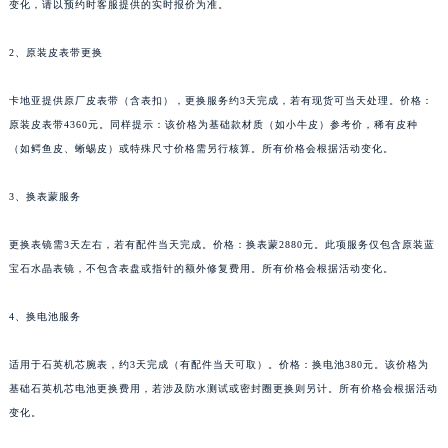
变化，请以预约时客服提供的实时报价为准。
广西壮族自治区桂林市秀峰区红岭路卡地亚售后服务中心（需提前预约）
广西壮族自治区河池市金城江区金城江街道朝阳路卡地亚售后服务中心（需提前预约）
2、原装皮表带更换
广西壮族自治区贺州市八步区城东街道灵峰南路卡地亚售后服务中心（需提前预约）
卡地亚提供原厂皮表带（含表扣），更换服务约3天完成，若有现货可当天处理。价格：
广西壮族自治区来宾市兴宾区桂中大道卡地亚售后服务中心（需提前预约）
原装皮表带4360元。同样提示：该价格为基础款材质（如小牛皮）参考价，稀有皮种
广西壮族自治区柳州市城中区中山中路卡地亚售后服务中心（需提前预约）
（如鳄鱼皮、蜥蜴皮）或特殊尺寸价格需另行核算。所有价格会根据活动变化。
广西壮族自治区钦州市钦南区金海湾东大街卡地亚售后服务中心（需提前预约）
广西壮族自治区梧州市万秀区龙湖镇高旺路卡地亚售后服务中心（需提前预约）
3、换表蒙服务
广西壮族自治区玉林市玉州区金玉路卡地亚售后服务中心（需提前预约）
海南省儋州市儋州市那大镇兰洋北路卡地亚售后服务中心（需提前预约）
更换表镜需3天左右，若有配件当天完成。价格：换表蒙2880元。此项服务仅包含原装蓝
宝石水晶表镜，不包含表盘或指针的额外修复费用。所有价格会根据活动变化。
海南省东方市八所镇解放西路卡地亚售后服务中心（需提前预约）
海南省琼海市嘉积镇东风路卡地亚售后服务中心（需提前预约）
4、换电池服务
海南省三沙市西沙区西沙群岛永兴岛北京路卡地亚售后服务中心（需提前预约）
海南省三亚市吉阳区迎宾路卡地亚售后服务中心（需提前预约）
适用于石英机芯腕表，约3天完成（有配件当天可取）。价格：换电池380元。该价格为
海南省万宁市万城镇解放路卡地亚售后服务中心（需提前预约）
基础石英机芯电池更换费用，若涉及防水测试或密封圈更换则另计。所有价格会根据活动
海南省文昌市文城镇教育东路卡地亚售后服务中心（需提前预约）
变化。
海南省五指山市通什镇三月三大道卡地亚售后服务中心（需提前预约）