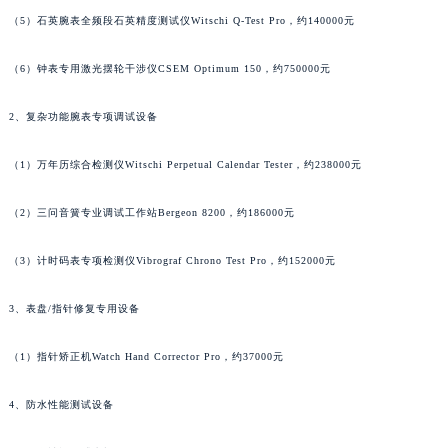
内蒙古自治区乌兰察布市集宁区恩和大街卡地亚售后服务中心（需提前预约）
（5）石英腕表全频段石英精度测试仪Witschi Q-Test Pro，约140000元
内蒙古自治区锡林郭勒盟市锡林浩特市光明街与额尔敦路交叉口卡地亚售后服务中心（需提前预约）
（6）钟表专用激光摆轮干涉仪CSEM Optimum 150，约750000元
内蒙古自治区兴安盟市乌兰浩特市兴安大街卡地亚售后服务中心（需提前预约）
山西省大同市平城区迎宾街卡地亚售后服务中心（需提前预约）
2、复杂功能腕表专项调试设备
山西省晋城市城区黄华街卡地亚售后服务中心（需提前预约）
山西省晋中市榆次区顺城街卡地亚售后服务中心（需提前预约）
（1）万年历综合检测仪Witschi Perpetual Calendar Tester，约238000元
山西省临汾市尧都区解放路卡地亚售后服务中心（需提前预约）
（2）三问音簧专业调试工作站Bergeon 8200，约186000元
山西省吕梁市离石区永宁中路与建设街交叉口卡地亚售后服务中心（需提前预约）
山西省朔州市朔城区怡西路与鄯阳西街交汇处卡地亚售后服务中心（需提前预约）
（3）计时码表专项检测仪Vibrograf Chrono Test Pro，约152000元
山西省忻州市忻府区和平东街与七一南路交叉口卡地亚售后服务中心（需提前预约）
山西省阳泉市郊区平阳东街与新城大道交叉口卡地亚售后服务中心（需提前预约）
3、表盘/指针修复专用设备
山西省运城市盐湖区河东街卡地亚售后服务中心（需提前预约）
山西省长治市潞州区英雄中路卡地亚售后服务中心（需提前预约）
（1）指针矫正机Watch Hand Corrector Pro，约37000元
山西省太原市迎泽区迎泽街道解放路15号亨得利名表维修授权店3楼卡地亚售后服务中心（需提前预约）
4、防水性能测试设备
天津市和平区赤峰道136号天津国际金融中心26层2603室卡地亚售后服务中心（需提前预约）
安徽省安庆市迎江区人民路卡地亚售后服务中心（需提前预约）