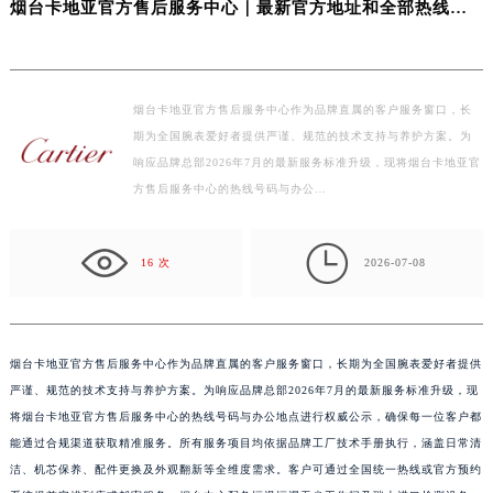
烟台卡地亚官方售后服务中心｜最新官方地址和全部热线权威信息公示（2026年7月更新）
常州市新北区龙锦路1590号现代传媒中心写字楼5号楼10层1008室（需提前预约）
徐州市鼓楼区淮海东路29号苏宁广场IFC国际金融中心写字楼35层3508室（需提前预约）
扬州市邗江区国展路29号星耀天地写字楼1号楼18层1803室（需提前预约）
烟台卡地亚官方售后服务中心作为品牌直属的客户服务窗口，长
盐城市盐都区世纪大道5号盐城金融城写字楼1号楼16层1604室（需提前预约）
期为全国腕表爱好者提供严谨、规范的技术支持与养护方案。为
泰州市海陵区永定东路399号置地商务中心东塔写字楼（华润万象城）17层1706室（需提前预约）
响应品牌总部2026年7月的最新服务标准升级，现将烟台卡地亚官
宁波市江北区大闸南路500号来福士广场办公楼20层2009室（需提前预约）
方售后服务中心的热线号码与办公…
杭州市上城区钱江路1366号华润大厦写字楼A座5层503-5室（需提前预约）
金华市金东区东市南街777号金华万达广场写字楼4号楼22层2209室（需提前预约）

16 次
2026-07-08
绍兴市越城区胜利东路379号世茂天际中心写字楼8层805室（需提前预约）
嘉兴市南湖区广益路705号嘉兴世界贸易中心写字楼A座13层1304室（需提前预约）
南昌市红谷滩新区红谷中大道998号绿地双子塔（中央广场）A1座办公楼14层07室（需提前预约）
济南市历下区经十路11111号华润中心写字楼（万象城）15层1508室（需提前预约）
烟台卡地亚官方售后服务中心作为品牌直属的客户服务窗口，长期为全国腕表爱好者提供
广州市天河区天河路230号万菱汇国际中心写字楼A塔7层704室（需提前预约）
严谨、规范的技术支持与养护方案。为响应品牌总部2026年7月的最新服务标准升级，现
将烟台卡地亚官方售后服务中心的热线号码与办公地点进行权威公示，确保每一位客户都
广州市越秀区环市东路371-375号世界贸易中心大厦南塔写字楼15层07室（需提前预约）
能通过合规渠道获取精准服务。所有服务项目均依据品牌工厂技术手册执行，涵盖日常清
深圳市罗湖区深南东路5001号华润大厦写字楼17层1701室（需提前预约）
洁、机芯保养、配件更换及外观翻新等全维度需求。客户可通过全国统一热线或官方预约
惠州市惠城区江北文昌一路7号华贸大厦写字楼1座30层05室（需提前预约）