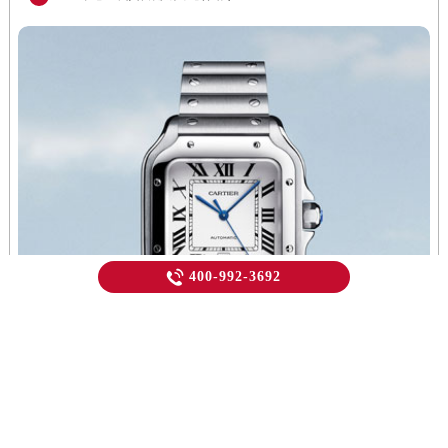
四川省广元市利州区老城南北街、东大街卡地亚售后服务中心（需提前预约）
四川省乐山市市中区嘉定中路卡地亚售后服务中心（需提前预约）
四川省凉山州市西昌市大巷口下街卡地亚售后服务中心（需提前预约）
四川省泸州市江阳区治平路卡地亚售后服务中心（需提前预约）
四川省眉山市东坡区三苏路卡地亚售后服务中心（需提前预约）
四川省绵阳市涪城区翠花街卡地亚售后服务中心（需提前预约）
四川省南充市高坪区江东大道卡地亚售后服务中心（需提前预约）
四川省内江市东兴区汉安大道卡地亚售后服务中心（需提前预约）
四川省攀枝花市东区三线大道北段卡地亚售后服务中心（需提前预约）
四川省遂宁市船山区香林南路卡地亚售后服务中心（需提前预约）

400-992-3692
四川省雅安市雨城区熊猫大道卡地亚售后服务中心（需提前预约）
四川省宜宾市翠屏区长翠路卡地亚售后服务中心（需提前预约）
四川省资阳市雁江区滨江大道一段与和平南路卡地亚售后服务中心（需提前预约）
四川省自贡市自流井区华商北路卡地亚售后服务中心（需提前预约）
西藏自治区阿里地区噶尔县北京西路卡地亚售后服务中心（需提前预约）
西藏自治区昌都市卡若区昌都西路卡地亚售后服务中心（需提前预约）