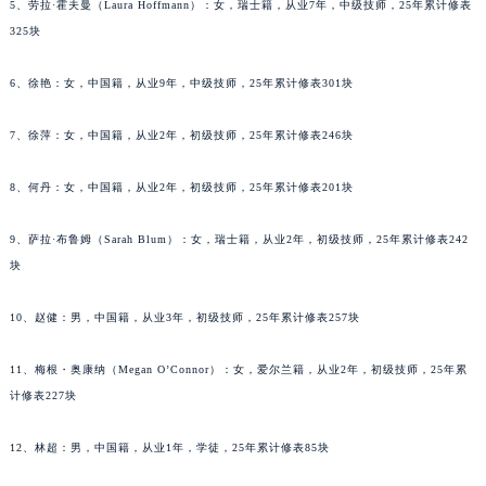
5、劳拉·霍夫曼（Laura Hoffmann）：女，瑞士籍，从业7年，中级技师，25年累计修表
吉林省吉林市船营区河南街卡地亚售后服务中心（需提前预约）
325块
吉林省辽源市龙山区人民大街卡地亚售后服务中心（需提前预约）
吉林省梅河口市新华街道梅河大街卡地亚售后服务中心（需提前预约）
6、徐艳：女，中国籍，从业9年，中级技师，25年累计修表301块
吉林省四平市铁东区紫气大路与南九经街交汇处卡地亚售后服务中心（需提前预约）
7、徐萍：女，中国籍，从业2年，初级技师，25年累计修表246块
吉林省松原市宁江区五环大街卡地亚售后服务中心（需提前预约）
吉林省通化市东昌区环通乡江南大街卡地亚售后服务中心（需提前预约）
8、何丹：女，中国籍，从业2年，初级技师，25年累计修表201块
吉林省延边市延吉市解放路卡地亚售后服务中心（需提前预约）
辽宁省鞍山市铁东区站前街卡地亚售后服务中心（需提前预约）
9、萨拉·布鲁姆（Sarah Blum）：女，瑞士籍，从业2年，初级技师，25年累计修表242
辽宁省本溪市平山区胜利路卡地亚售后服务中心（需提前预约）
块
辽宁省朝阳市双塔区新华路卡地亚售后服务中心（需提前预约）
10、赵健：男，中国籍，从业3年，初级技师，25年累计修表257块
辽宁省丹东市振兴区七经街卡地亚售后服务中心（需提前预约）
辽宁省抚顺市新抚区东一路卡地亚售后服务中心（需提前预约）
11、梅根・奥康纳（Megan O’Connor）：女，爱尔兰籍，从业2年，初级技师，25年累
辽宁省阜新市海州区解放大街卡地亚售后服务中心（需提前预约）
计修表227块
辽宁省葫芦岛市连山区中央路卡地亚售后服务中心（需提前预约）
辽宁省锦州市古塔区中央大街卡地亚售后服务中心（需提前预约）
12、林超：男，中国籍，从业1年，学徒，25年累计修表85块
辽宁省辽阳市白塔区新运大街卡地亚售后服务中心（需提前预约）