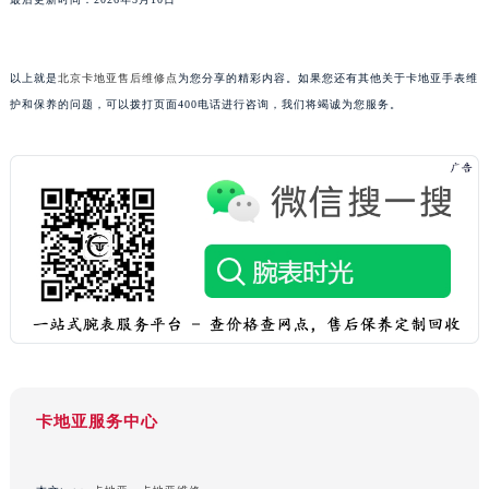
安徽省滁州市琅琊区南谯北路卡地亚售后服务中心（需提前预约）
安徽省阜阳市颍州区颍州北路卡地亚售后服务中心（需提前预约）
以上就是
北京卡地亚售后维修点
为您分享的精彩内容。如果您还有其他关于卡地亚手表维
安徽省淮北市相山区淮海路卡地亚售后服务中心（需提前预约）
护和保养的问题，可以拨打页面400电话进行咨询，我们将竭诚为您服务。
安徽省淮南市田家庵区国庆中路卡地亚售后服务中心（需提前预约）
安徽省黄山市屯溪区黄山西路卡地亚售后服务中心（需提前预约）
安徽省六安市金安区解放中路卡地亚售后服务中心（需提前预约）
预约入口
关闭
安徽省马鞍山市雨山区湖南西路卡地亚售后服务中心（需提前预约）
安徽省宿州市埇桥区人民中路卡地亚售后服务中心（需提前预约）
安徽省铜陵市铜官区石城大道卡地亚售后服务中心（需提前预约）
立即预约
安徽省芜湖市镜湖区中山路步行街卡地亚售后服务中心（需提前预约）
提前预约免排队，到店即享服务
安徽省宣城市宣州区叠嶂西路卡地亚售后服务中心（需提前预约）
预约时间有变无需取消，可随时重新预约
福建省龙岩市新罗区九一南路卡地亚售后服务中心（需提前预约）
福建省南平市建阳区人民西路卡地亚售后服务中心（需提前预约）
福建省宁德市蕉城区天湖东路卡地亚售后服务中心（需提前预约）
卡地亚服务中心
福建省莆田市城厢区霞林街道荔华东大道卡地亚售后服务中心（需提前预约）
福建省三明市三元区东乾二路卡地亚售后服务中心（需提前预约）