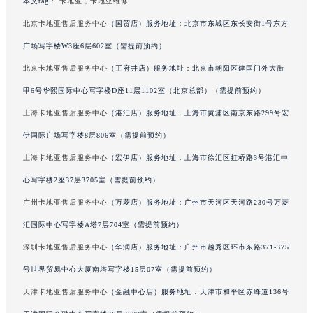
本文tag：
卡地亚
，
卡地亚维修
福建省漳州市龙文区步港路卡地亚售后服务中心（需提前预约）
北京卡地亚售后服务中心
（国贸店）服务地址：北京市东城区东长安街1号东方
江苏省常州市新北区龙锦路1590号现代传媒中心5号楼10层1008室卡地亚售后服务中心（需提前预约）
广场写字楼W3座6层602室（需提前预约）
江苏省淮安市清江浦区淮海北路卡地亚售后服务中心（需提前预约）
北京卡地亚售后服务中心
（王府井店）服务地址：北京市朝阳区建国门外大街
江苏省连云港市海州区通灌北路卡地亚售后服务中心（需提前预约）
甲6号华熙国际中心写字楼D座11层1102室（北京总部）（需提前预约）
江苏省南京市秦淮区中山南路1号南京中心22层22-C1-C3室卡地亚售后服务中心（需提前预约）
江苏省宿迁市宿城区西湖路卡地亚售后服务中心（需提前预约）
上海卡地亚售后服务中心
（港汇店）服务地址：上海市黄浦区南京东路299号宏
江苏省泰州市海陵区永定东路399号置地商务中心东塔（华润万象城）17层1706室卡地亚售后服务中心（需提前预约）
伊国际广场写字楼8层806室（需提前预约）
江苏省徐州市鼓楼区淮海东路29号苏宁广场IFC国际金融中心35层3508室卡地亚售后服务中心（需提前预约）
上海卡地亚售后服务中心
（宏伊店）服务地址：上海市徐汇区虹桥路3号港汇中
江苏省盐城市盐都区世纪大道5号盐城金融城写字楼1号楼16层1604室卡地亚售后服务中心（需提前预约）
心写字楼2座37层3705室（需提前预约）
江苏省扬州市邗江区国展路29号星耀天地写字楼1号楼18层1803室卡地亚售后服务中心（需提前预约）
广州卡地亚售后服务中心
（万菱店）服务地址：广州市天河区天河路230号万菱
江苏省镇江市京口区中山东路卡地亚售后服务中心（需提前预约）
汇国际中心写字楼A塔7层704室（需提前预约）
江西省抚州市临川区赣东大道卡地亚售后服务中心（需提前预约）
深圳卡地亚售后服务中心
（华润店）服务地址：广州市越秀区环市东路371-375
江西省赣州市章贡区文清路卡地亚售后服务中心（需提前预约）
江西省吉安市吉州区井冈山大道卡地亚售后服务中心（需提前预约）
号世界贸易中心大厦南塔写字楼15层07室（需提前预约）
江西省景德镇市珠山区珠山中路卡地亚售后服务中心（需提前预约）
天津卡地亚售后服务中心
（金融中心店）服务地址：天津市和平区赤峰道136号
江西省九江市浔阳区浔阳路卡地亚售后服务中心（需提前预约）