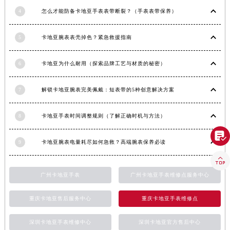
广西壮族自治区来宾市兴宾区桂中大道卡地亚售后服务中心（需提前预约）
4
怎么才能防备卡地亚手表表带断裂？（手表表带保养）
广西壮族自治区柳州市城中区中山中路卡地亚售后服务中心（需提前预约）
5
卡地亚腕表表壳掉色？紧急救援指南
广西壮族自治区钦州市钦南区金海湾东大街卡地亚售后服务中心（需提前预约）
广西壮族自治区梧州市万秀区龙湖镇高旺路卡地亚售后服务中心（需提前预约）
6
卡地亚为什么耐用（探索品牌工艺与材质的秘密）
广西壮族自治区玉林市玉州区金玉路卡地亚售后服务中心（需提前预约）
海南省儋州市儋州市那大镇兰洋北路卡地亚售后服务中心（需提前预约）
7
解锁卡地亚腕表完美佩戴：短表带的5种创意解决方案
海南省东方市八所镇解放西路卡地亚售后服务中心（需提前预约）
海南省琼海市嘉积镇东风路卡地亚售后服务中心（需提前预约）
8
卡地亚手表时间调整规则（了解正确时机与方法）
海南省三沙市西沙区西沙群岛永兴岛北京路卡地亚售后服务中心（需提前预约）

海南省三亚市吉阳区迎宾路卡地亚售后服务中心（需提前预约）
9
卡地亚腕表电量耗尽如何急救？高端腕表保养必读
海南省万宁市万城镇解放路卡地亚售后服务中心（需提前预约）

海南省文昌市文城镇教育东路卡地亚售后服务中心（需提前预约）
广州卡地亚手表
广州卡地亚手表维修点服务中心
海南省五指山市通什镇三月三大道卡地亚售后服务中心（需提前预约）
香港特别行政区尖沙咀区油尖旺区广东道卡地亚售后服务中心（需提前预约）
重庆卡地亚售后服务中心
重庆卡地亚手表维修点
香港特别行政区金钟区中西区金钟道卡地亚售后服务中心（需提前预约）
深圳卡地亚手表维修中心
深圳卡地亚官方售后中心
香港特别行政区九龙区油尖旺区弥敦道卡地亚售后服务中心（需提前预约）