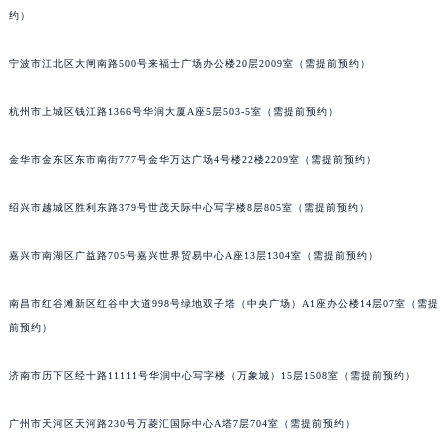
约）
黑龙江省大庆市萨尔图区会战大街卡地亚售后服务中心（需提前预约）
黑龙江省鹤岗市向阳区红军路卡地亚售后服务中心（需提前预约）
宁波市江北区大闸南路500号来福士广场办公楼20层2009室（需提前预约）
黑龙江省黑河市爱辉区中央街卡地亚售后服务中心（需提前预约）
黑龙江省鸡西市鸡冠区红军路卡地亚售后服务中心（需提前预约）
杭州市上城区钱江路1366号华润大厦A座5层503-5室（需提前预约）
黑龙江省佳木斯市向阳区长安路卡地亚售后服务中心（需提前预约）
黑龙江省牡丹江市东安区太平路卡地亚售后服务中心（需提前预约）
金华市金东区东市南街777号金华万达广场4号楼22楼2209室（需提前预约）
黑龙江省七台河市桃山区大同街卡地亚售后服务中心（需提前预约）
绍兴市越城区胜利东路379号世茂天际中心写字楼8层805室（需提前预约）
黑龙江省齐齐哈尔市龙沙区龙华路卡地亚售后服务中心（需提前预约）
黑龙江省双鸭山市尖山区新兴大街卡地亚售后服务中心（需提前预约）
嘉兴市南湖区广益路705号嘉兴世界贸易中心A座13层1304室（需提前预约）
黑龙江省绥化市北林区新华街与康庄路交叉口卡地亚售后服务中心（需提前预约）
黑龙江省伊春市伊美区通河路卡地亚售后服务中心（需提前预约）
南昌市红谷滩新区红谷中大道998号绿地双子塔（中央广场）A1座办公楼14层07室（需提
吉林省白城市洮北区明仁南街卡地亚售后服务中心（需提前预约）
前预约）
吉林省白山市浑江区浑江大街卡地亚售后服务中心（需提前预约）
济南市历下区经十路11111号华润中心写字楼（万象城）15层1508室（需提前预约）
吉林省吉林市船营区河南街卡地亚售后服务中心（需提前预约）
吉林省辽源市龙山区人民大街卡地亚售后服务中心（需提前预约）
广州市天河区天河路230号万菱汇国际中心A塔7层704室（需提前预约）
吉林省梅河口市新华街道梅河大街卡地亚售后服务中心（需提前预约）