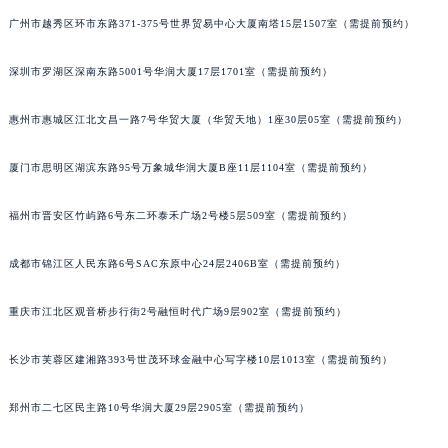
吉林省四平市铁东区紫气大路与南九经街交汇处卡地亚售后服务中心（需提前预约）
广州市越秀区环市东路371-375号世界贸易中心大厦南塔15层1507室（需提前预约）
吉林省松原市宁江区五环大街卡地亚售后服务中心（需提前预约）
深圳市罗湖区深南东路5001号华润大厦17层1701室（需提前预约）
吉林省通化市东昌区环通乡江南大街卡地亚售后服务中心（需提前预约）
吉林省延边市延吉市解放路卡地亚售后服务中心（需提前预约）
惠州市惠城区江北文昌一路7号华贸大厦（华贸天地）1座30层05室（需提前预约）
辽宁省鞍山市铁东区站前街卡地亚售后服务中心（需提前预约）
辽宁省本溪市平山区胜利路卡地亚售后服务中心（需提前预约）
厦门市思明区湖滨东路95号万象城华润大厦B座11层1104室（需提前预约）
辽宁省朝阳市双塔区新华路卡地亚售后服务中心（需提前预约）
辽宁省丹东市振兴区七经街卡地亚售后服务中心（需提前预约）
福州市晋安区竹屿路6号东二环泰禾广场2号楼5层509室（需提前预约）
辽宁省抚顺市新抚区东一路卡地亚售后服务中心（需提前预约）
成都市锦江区人民东路6号SAC东原中心24层2406B室（需提前预约）
辽宁省阜新市海州区解放大街卡地亚售后服务中心（需提前预约）
辽宁省葫芦岛市连山区中央路卡地亚售后服务中心（需提前预约）
重庆市江北区观音桥步行街2号融恒时代广场9层902室（需提前预约）
辽宁省锦州市古塔区中央大街卡地亚售后服务中心（需提前预约）
辽宁省辽阳市白塔区新运大街卡地亚售后服务中心（需提前预约）
长沙市芙蓉区建湘路393号世茂环球金融中心写字楼10层1013室（需提前预约）
辽宁省盘锦市兴隆台区石油大街卡地亚售后服务中心（需提前预约）
郑州市二七区民主路10号华润大厦29层2905室（需提前预约）
辽宁省铁岭市银州区南马路卡地亚售后服务中心（需提前预约）
辽宁省营口市站前区市府路与渤海大街交叉口卡地亚售后服务中心（需提前预约）