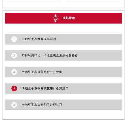
香港特别行政区铜锣湾区湾仔区轩尼诗道卡地亚售后服务中心（需提前预约）
河南省安阳市文峰区解放大道卡地亚售后服务中心（需提前预约）
随机推荐
河南省鹤壁市淇滨区九州路卡地亚售后服务中心（需提前预约）
河南省济源市沁园街道济水大道卡地亚售后服务中心（需提前预约）
河南省焦作市解放区解放路卡地亚售后服务中心（需提前预约）
1
卡地亚手表维修保养电话
河南省开封市鼓楼区中山路卡地亚售后服务中心（需提前预约）
河南省洛阳市西工区中州中路与解放路交叉口卡地亚售后服务中心（需提前预约）
2
巧解时光印记：卡地亚表盘划痕修复秘籍
河南省漯河市源汇区交通路卡地亚售后服务中心（需提前预约）
河南省南阳市宛城区范蠡东路与南都路交叉口卡地亚售后服务中心（需提前预约）
3
卡地亚手表保养售后中心查询
河南省平顶山市卫东区建设路卡地亚售后服务中心（需提前预约）
河南省濮阳市大华龙区开州路绿城路交叉口卡地亚售后服务中心（需提前预约）
4
卡地亚手表保养该使用什么方法？
河南省三门峡市湖滨区和平路卡地亚售后服务中心（需提前预约）
河南省商丘市梁园区神火大道卡地亚售后服务中心（需提前预约）
5
卡地亚手表表壳割手处理技巧
河南省新乡市红旗区人民路卡地亚售后服务中心（需提前预约）
河南省信阳市浉河区东方红大道卡地亚售后服务中心（需提前预约）
河南省许昌市魏都区建安大道与八龙路交叉口卡地亚售后服务中心（需提前预约）