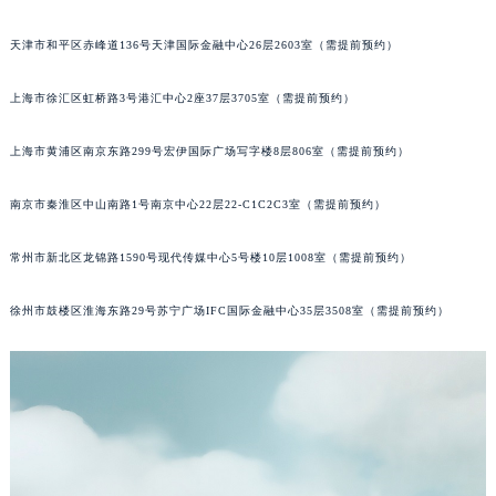
重庆市江北区观音桥步行街2号融恒时代广场写字楼9层902室（需提前预约）
天津市和平区赤峰道136号天津国际金融中心26层2603室（需提前预约）
长沙市芙蓉区定王台街道建湘路393号世茂环球金融中心写字楼（芙蓉广场）10层13室（需提前预约）
郑州市二七区铭功路10号华润大厦写字楼29层2905室（需提前预约）
上海市徐汇区虹桥路3号港汇中心2座37层3705室（需提前预约）
太原市迎泽区解放路15号亨得利名表服务中心（品牌授权店）3层整层（需提前预约）
沈阳市沈河区中街路137号亨得利名表服务中心（品牌授权店）1层整层（需提前预约）
上海市黄浦区南京东路299号宏伊国际广场写字楼8层806室（需提前预约）
沈阳市沈河区中街路83号亨得利名表服务中心（品牌授权店）1层整层（需提前预约）
南京市秦淮区中山南路1号南京中心22层22-C1C2C3室（需提前预约）
乌鲁木齐市天山区红山路26号时代广场（CCMALL）C座17层17-B（需提前预约）
温州市鹿城区锦绣路1067号置信广场10层1015室（需提前预约）
常州市新北区龙锦路1590号现代传媒中心5号楼10层1008室（需提前预约）
哈尔滨市道里区友谊西路600号富力中心T2座写字楼29层03室（需提前预约）
大连市中山区人民路15号国际金融大厦7层G室（需提前预约）
徐州市鼓楼区淮海东路29号苏宁广场IFC国际金融中心35层3508室（需提前预约）
佛山市禅城区季华五路57号万科金融中心C座12层1205室（需提前预约）
东莞市东城街道鸿福东路1号民盈国贸中心T1写字楼9层907室（需提前预约）
无锡市梁溪区人民中路139号恒隆广场写字楼1座11层1104室（需提前预约）
南通市崇川区工农路57号圆融广场写字楼16层1603室（需提前预约）
苏州市苏州工业园区星港街199号苏州中心办公楼C座22层08室（需提前预约）
武汉市江汉区解放大道686号世界贸易大厦38层09室（需提前预约）