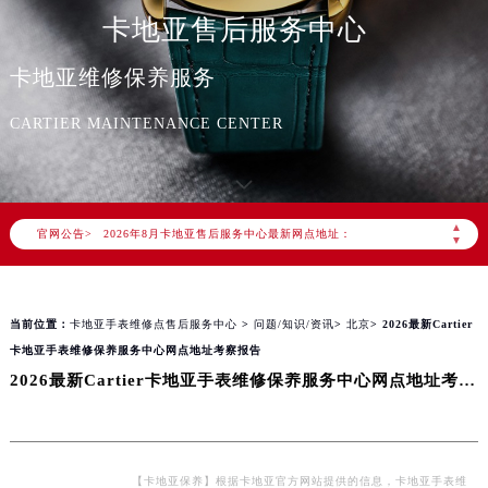
卡地亚售后服务中心
卡地亚维修保养服务
2026年8月卡地亚中国区售后服务网络优化升级公告
CARTIER MAINTENANCE CENTER
2026年8月卡地亚全国官方售后客户服务热线：400-992-3692
卡地亚官方全国统一服务热线400-992-3692，服务覆盖中国大陆、香港、澳门、台湾全部区域（非大陆需加拨“+86”）
2026年8月卡地亚售后服务中心最新网点地址：
▲
官网公告>
北京市朝阳区建国门外大街甲6号华熙国际中心写字楼D座11层1102室（北京总部）（需提前预约）
▼
北京市东城区东长安街1号东方广场写字楼W3座6层602室（需提前预约）
天津市和平区赤峰道136号天津国际金融中心写字楼26层2603室（需提前预约）
当前位置：
卡地亚手表维修点售后服务中心
>
问题/知识/资讯
>
北京
> 2026最新Cartier
上海市徐汇区虹桥路3号港汇中心写字楼2座37层3705室（需提前预约）
卡地亚手表维修保养服务中心网点地址考察报告
上海市黄浦区南京东路299号宏伊国际广场写字楼8层806室（需提前预约）
2026最新Cartier卡地亚手表维修保养服务中心网点地址考察报告
南京市秦淮区中山南路1号（新街口）南京中心写字楼22层C1-1室（需提前预约）
常州市新北区龙锦路1590号现代传媒中心写字楼5号楼10层1008室（需提前预约）
徐州市鼓楼区淮海东路29号苏宁广场IFC国际金融中心写字楼35层3508室（需提前预约）
扬州市邗江区国展路29号星耀天地写字楼1号楼18层1803室（需提前预约）
【卡地亚保养】根据卡地亚官方网站提供的信息，卡地亚手表维