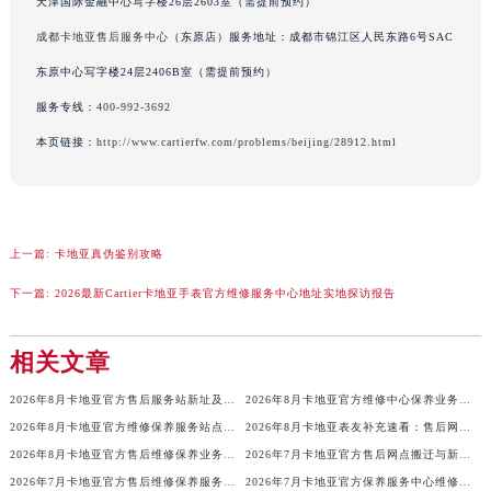
天津国际金融中心写字楼26层2603室（需提前预约）
江西省南昌市红谷滩新区红谷中大道998号绿地双子塔（中央广场）A1座办公楼14层1407室卡地亚售后服务中心（需提前预约）
成都卡地亚售后服务中心
（东原店）服务地址：成都市锦江区人民东路6号SAC
江西省萍乡市安源区萍安北大道与康庄路交叉口卡地亚售后服务中心（需提前预约）
东原中心写字楼24层2406B室（需提前预约）
江西省上饶市信州区滨江西路卡地亚售后服务中心（需提前预约）
服务专线：
400-992-3692
江西省新余市渝水区北湖西路卡地亚售后服务中心（需提前预约）
本页链接：
http://www.cartierfw.com/problems/beijing/28912.html
江西省宜春市袁州区中山中路卡地亚售后服务中心（需提前预约）
江西省鹰潭市月湖区胜利东路卡地亚售后服务中心（需提前预约）
山东省德州市德城区东风中路卡地亚售后服务中心（需提前预约）
山东省东营市东营区济南路卡地亚售后服务中心（需提前预约）
上一篇:
卡地亚真伪鉴别攻略
山东省济南市历下区经十路11111号华润中心写字楼（万象城）15层1508室卡地亚售后服务中心（需提前预约）
下一篇:
2026最新Cartier卡地亚手表官方维修服务中心地址实地探访报告
山东省济宁市任城区太白楼路卡地亚售后服务中心（需提前预约）
山东省莱芜市文化南路8号银座商城名表维修一楼名表维修卡地亚售后服务中心（需提前预约）
相关文章
山东省临沂市兰山区解放路卡地亚售后服务中心（需提前预约）
山东省日照市东港区烟台路卡地亚售后服务中心（需提前预约）
2026年8月卡地亚官方售后服务站新址及增设点完整补充公布
2026年8月卡地亚官方维修中心保养业务网点最新变动补充最终一览文件正式发布
山东省泰安市泰山区财源街道泰山大街卡地亚售后服务中心（需提前预约）
2026年8月卡地亚官方维修保养服务站点调整定稿（迁址新增）
2026年8月卡地亚表友补充速看：售后网点迁移及新开总览（最终版）
山东省威海市环翠区新威海路89号振华商厦一楼名表维修卡地亚售后服务中心（需提前预约）
2026年8月卡地亚官方售后维修保养业务网点重新配置补充通知文本
2026年7月卡地亚官方售后网点搬迁与新增信息手册
山东省潍坊市奎文区东风东街卡地亚售后服务中心（需提前预约）
2026年7月卡地亚官方售后维修保养服务中心网点变动速查
2026年7月卡地亚官方保养服务中心维修点搬迁与新开详情