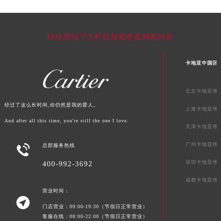
河南省郑州市二七区民主路10号华润大厦29层2905室卡地亚售后服务中心（需提前预约）
河南省周口市川汇区七一路卡地亚售后服务中心（需提前预约）
轻轻滑动下方栏目探索更多精彩内容
河南省驻马店市驿城区乐山大道与置地大道交叉口卡地亚售后服务中心（需提前预约）
湖北省鄂州市鄂城区文星大道卡地亚售后服务中心（需提前预约）
卡地亚中国区
湖北省黄冈市黄州区赤壁大道卡地亚售后服务中心（需提前预约）
湖北省黄石市黄石港区武汉路卡地亚售后服务中心（需提前预约）
北京卡地亚维
湖北省荆门市东宝中天街步行街卡地亚售后服务中心（需提前预约）
经过了这么长时间,你仍然是我的爱人。
湖北省荆州市荆州区荆中路卡地亚售后服务中心（需提前预约）
上海卡地亚维
湖北省十堰市茅箭区人民北路卡地亚售后服务中心（需提前预约）
And after all this time, you're still the one I love.
天津卡地亚维
湖北省随州市曾都区青年路卡地亚售后服务中心（需提前预约）
广州卡地亚维

总部服务热线
湖北省咸宁市咸安区长安大道卡地亚售后服务中心（需提前预约）
湖北省襄阳市樊城区长虹路与人民路交叉口卡地亚售后服务中心（需提前预约）
深圳卡地亚维
400-992-3692
湖北省孝感市孝南区复兴大道卡地亚售后服务中心（需提前预约）
成都卡地亚维
湖北省宜昌市西陵区夷陵大道与港窑路卡地亚售后服务中心（需提前预约）
营业时间：

湖南省常德市武陵区人民路卡地亚售后服务中心（需提前预约）
门店营业：09:00-19:30（节假日正常营业）
客服在线：08:00-22:00（节假日正常营业）
湖南省郴州市北湖区国庆北路卡地亚售后服务中心（需提前预约）