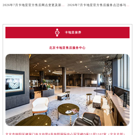
2026年7月卡地亚官方售后网点变更及新增便民提示
2026年7月卡地亚官方售后服务点迁移与新开信息公告
山东省枣庄市滕州市北辛路与善国路交叉口卡地亚售后服务中心（需提前预约）
山东省淄博市张店区金晶大道卡地亚售后服务中心（需提前预约）
上海市黄浦区南京东路299号宏伊国际广场写字楼8层806室卡地亚售后服务中心（需提前预约）
上海市徐汇区虹桥路3号港汇中心2座37层3705室卡地亚售后服务中心（需提前预约）
卡地亚保养
浙江省杭州市上城区钱江路1366号华润大厦A座5层503-5室卡地亚售后服务中心（需提前预约）
北京卡地亚售后服务中心
浙江省湖州市吴兴区劳动路卡地亚售后服务中心（需提前预约）
浙江省嘉兴市南湖区广益路705号嘉兴世界贸易中心A座13层1304室卡地亚售后服务中心（需提前预约）
浙江省金华市金东区东市南街777号金华万达广场4号楼22楼2209室卡地亚售后服务中心（需提前预约）
浙江省丽水市莲都区解放街卡地亚售后服务中心（需提前预约）
浙江省宁波市江北区大闸南路500号来福士广场办公楼20层2009室卡地亚售后服务中心（需提前预约）
浙江省衢州市柯城区上街卡地亚售后服务中心（需提前预约）
浙江省绍兴市越城区胜利东路379号世茂天际中心写字楼8层805室卡地亚售后服务中心（需提前预约）
浙江省舟山市定海区解放东路卡地亚售后服务中心（需提前预约）
澳门特别行政区大堂区议事亭前地（新马路）卡地亚售后服务中心（需提前预约）
澳门特别行政区风顺堂区南湾大马路卡地亚售后服务中心（需提前预约）
澳门特别行政区花地玛堂区关闸广场卡地亚售后服务中心（需提前预约）
北京市朝阳区建国门外大街甲6号华熙国际中心写字楼D座11层1102室（北京总部）
上