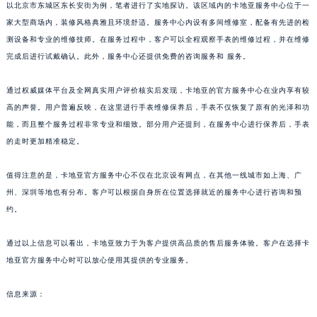
以北京市东城区东长安街为例，笔者进行了实地探访。该区域内的卡地亚服务中心位于一
辽宁省沈阳市沈河区中街路137号亨得利名表维修授权店1楼卡地亚售后服务中心（需提前预约）
家大型商场内，装修风格典雅且环境舒适。服务中心内设有多间维修室，配备有先进的检
辽宁省沈阳市沈河区中街路83号亨得利名表维修授权店1楼卡地亚售后服务中心（需提前预约）
测设备和专业的维修技师。在服务过程中，客户可以全程观察手表的维修过程，并在维修
北京市朝阳区建国门外大街甲6号华熙国际中心D座11层1102室卡地亚售后服务中心（北京总部）（需提前预约）
完成后进行试戴确认。此外，服务中心还提供免费的咨询服务和 服务。
北京市东城区东长安街1号王府井东方广场W3座6层602室卡地亚售后服务中心（需提前预约）
通过权威媒体平台及全网真实用户评价核实后发现，卡地亚的官方服务中心在业内享有较
河北省保定市竞秀区朝阳北大街北国先天下卡地亚售后服务中心（需提前预约）
高的声誉。用户普遍反映，在这里进行手表维修保养后，手表不仅恢复了原有的光泽和功
内蒙古自治区阿拉善盟市左旗土尔扈特大街卡地亚售后服务中心（需提前预约）
能，而且整个服务过程非常专业和细致。部分用户还提到，在服务中心进行保养后，手表
内蒙古自治区巴彦淖尔市临河区新华街卡地亚售后服务中心（需提前预约）
的走时更加精准稳定。
内蒙古自治区包头市青山区幸福路甲3号王府井百货名表维修卡地亚售后服务中心（需提前预约）
内蒙古自治区赤峰市红山区哈达街卡地亚售后服务中心（需提前预约）
值得注意的是，卡地亚官方服务中心不仅在北京设有网点，在其他一线城市如上海、广
内蒙古自治区鄂尔多斯市东胜区伊金霍洛街卡地亚售后服务中心（需提前预约）
州、深圳等地也有分布。客户可以根据自身所在位置选择就近的服务中心进行咨询和预
约。
内蒙古自治区呼伦贝尔市海拉尔区中央街卡地亚售后服务中心（需提前预约）
内蒙古自治区通辽市科尔沁区明仁大街卡地亚售后服务中心（需提前预约）
通过以上信息可以看出，卡地亚致力于为客户提供高品质的售后服务体验。客户在选择卡
内蒙古自治区乌海市海勃湾区人民南路卡地亚售后服务中心（需提前预约）
地亚官方服务中心时可以放心使用其提供的专业服务。
内蒙古自治区乌兰察布市集宁区恩和大街卡地亚售后服务中心（需提前预约）
内蒙古自治区锡林郭勒盟市锡林浩特市光明街与额尔敦路交叉口卡地亚售后服务中心（需提前预约）
信息来源：
内蒙古自治区兴安盟市乌兰浩特市兴安大街卡地亚售后服务中心（需提前预约）