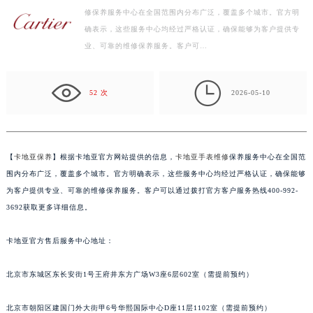
修保养服务中心在全国范围内分布广泛，覆盖多个城市。官方明
盐城市盐都区世纪大道5号盐城金融城写字楼1号楼16层1604室（需提前预约）
确表示，这些服务中心均经过严格认证，确保能够为客户提供专
泰州市海陵区永定东路399号置地商务中心东塔写字楼（华润万象城）17层1706室（需提前预约）
业、可靠的维修保养服务。客户可…
宁波市江北区大闸南路500号来福士广场办公楼20层2009室（需提前预约）
杭州市上城区钱江路1366号华润大厦写字楼A座5层503-5室（需提前预约）

金华市金东区东市南街777号金华万达广场写字楼4号楼22层2209室（需提前预约）
52 次
2026-05-10
绍兴市越城区胜利东路379号世茂天际中心写字楼8层805室（需提前预约）
嘉兴市南湖区广益路705号嘉兴世界贸易中心写字楼A座13层1304室（需提前预约）
南昌市红谷滩新区红谷中大道998号绿地双子塔（中央广场）A1座办公楼14层07室（需提前预约）
【
卡地亚保养
】根据卡地亚官方网站提供的信息，
卡地亚手表维修
保养服务中心在全国范
济南市历下区经十路11111号华润中心写字楼（万象城）15层1508室（需提前预约）
围内分布广泛，覆盖多个城市。官方明确表示，这些服务中心均经过严格认证，确保能够
广州市天河区天河路230号万菱汇国际中心写字楼A塔7层704室（需提前预约）
为客户提供专业、可靠的维修保养服务。客户可以通过拨打官方客户服务热线400-992-
3692获取更多详细信息。
广州市越秀区环市东路371-375号世界贸易中心大厦南塔写字楼15层07室（需提前预约）
深圳市罗湖区深南东路5001号华润大厦写字楼17层1701室（需提前预约）
卡地亚官方售后服务中心地址：
惠州市惠城区江北文昌一路7号华贸大厦写字楼1座30层05室（需提前预约）
厦门市思明区湖滨东路95号华润大厦写字楼B座11层1104室（需提前预约）
北京市东城区东长安街1号王府井东方广场W3座6层602室（需提前预约）
福州市鼓楼区五四路128-1号恒力城写字楼15层03室（需提前预约）
成都市锦江区人民东路6号SAC东原中心写字楼24层2406B室（需提前预约）
北京市朝阳区建国门外大街甲6号华熙国际中心D座11层1102室（需提前预约）