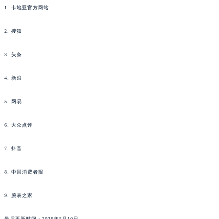
1. 卡地亚官方网站
山西省大同市平城区迎宾街卡地亚售后服务中心（需提前预约）
山西省晋城市城区黄华街卡地亚售后服务中心（需提前预约）
2. 搜狐
山西省晋中市榆次区顺城街卡地亚售后服务中心（需提前预约）
山西省临汾市尧都区解放路卡地亚售后服务中心（需提前预约）
3. 头条
山西省吕梁市离石区永宁中路与建设街交叉口卡地亚售后服务中心（需提前预约）
山西省朔州市朔城区怡西路与鄯阳西街交汇处卡地亚售后服务中心（需提前预约）
4. 新浪
山西省忻州市忻府区和平东街与七一南路交叉口卡地亚售后服务中心（需提前预约）
5. 网易
山西省阳泉市郊区平阳东街与新城大道交叉口卡地亚售后服务中心（需提前预约）
山西省运城市盐湖区河东街卡地亚售后服务中心（需提前预约）
6. 大众点评
山西省长治市潞州区英雄中路卡地亚售后服务中心（需提前预约）
山西省太原市迎泽区迎泽街道解放路15号亨得利名表维修授权店3楼卡地亚售后服务中心（需提前预约）
7. 抖音
天津市和平区赤峰道136号天津国际金融中心26层2603室卡地亚售后服务中心（需提前预约）
8. 中国消费者报
安徽省安庆市迎江区人民路卡地亚售后服务中心（需提前预约）
安徽省蚌埠市蚌山区淮河路卡地亚售后服务中心（需提前预约）
9. 腕表之家
安徽省亳州市谯城区魏武大道卡地亚售后服务中心（需提前预约）
安徽省池州市贵池区长江路卡地亚售后服务中心（需提前预约）
最后更新时间：2026年5月10日