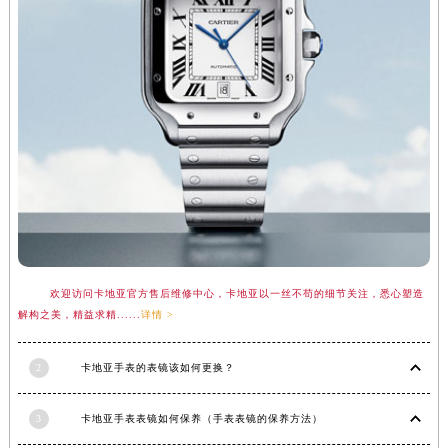
广东省汕头市龙湖区长平路卡地亚售后服务中心（需提前预约）
广东省汕尾市城区香洲街道园林社区翠园街卡地亚售后服务中心（需提前预约）
广东省韶关市武江区芙蓉新区与老城中心交汇处卡地亚售后服务中心（需提前预约）
广东省深圳市罗湖区深南东路5001号华润大厦17层1701室卡地亚售后服务中心（需提前预约）
广东省阳江市江城区东风一路卡地亚售后服务中心（需提前预约）
广东省云浮市云城区金山路卡地亚售后服务中心（需提前预约）
广东省湛江市赤坎区观海北路卡地亚售后服务中心（需提前预约）
广东省肇庆市端州区信安大道与砚都大道交汇处卡地亚售后服务中心（需提前预约）
广西壮族自治区百色市右江区中山二路卡地亚售后服务中心（需提前预约）
广西壮族自治区北海市海城区北京路卡地亚售后服务中心（需提前预约）
欢迎访问卡地亚官方售后维修中心，卡地亚以一丝不苟的细节关注，悉心塑造
广西壮族自治区崇左市江州区石景林街道友谊大道与丽川路交汇处卡地亚售后服务中心（需提前预约）
解构之美，精益求精......
详情 >
广西壮族自治区防城港市港口区金花茶大道卡地亚售后服务中心（需提前预约）
广西壮族自治区贵港市港北区港城街道布山大道与仙衣路交叉口卡地亚售后服务中心（需提前预约）
2
卡地亚手表的表镜该如何更换？
广西壮族自治区桂林市秀峰区红岭路卡地亚售后服务中心（需提前预约）
广西壮族自治区河池市金城江区金城江街道朝阳路卡地亚售后服务中心（需提前预约）
3
卡地亚手表表镜如何保养（手表表镜的保养方法）
广西壮族自治区贺州市八步区城东街道灵峰南路卡地亚售后服务中心（需提前预约）