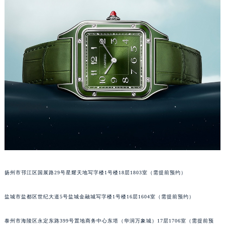
南宁市青秀区金湖路59号地王大厦12楼1224室（需提前预约）
合肥市蜀山区潜山路111号万象城华润大厦B座12楼03室（需提前预约）
泉州市丰泽区宝洲路729号浦西万达中心写字楼A座7楼709室（需提前预约）
青岛市南区山东路6号华润大厦B座22层04室（需提前预约）
烟台市芝罘区胜利路139号万达金融中心A座907室（需提前预约）
长春市朝阳区西安大路727号中银大厦A座(旺进大厦)18层09室（需提前预约）
贵阳市南明区都司高架桥路33号亨特国际金融中心14楼14D（需提前预约）
昆明市盘龙区北京路928号同德昆明广场写字楼10层06室（需提前预约）
石家庄市长安区中山东路39号勒泰中心写字楼B座13层07室（需提前预约）
西安市碑林区南关正街88号华侨城长安国际中心E座6楼10室（需提前预约）
海口市龙华区金贸东路5号海口华润大厦B座17层1707室（需提前预约）
唐山市路南区新华东道100号万达广场写字楼A座10层1002室（需提前预约）
扬州市邗江区国展路29号星耀天地写字楼1号楼18层1803室（需提前预约）
台州市椒江区东海大道1800号腾达中心东1幢20楼2002室（需提前预约）
内蒙古自治区呼和浩特市玉泉区大学西街70号华润万象城写字楼（鄂尔多斯大厦）23层2326室（需提前预约）
盐城市盐都区世纪大道5号盐城金融城写字楼1号楼16层1604室（需提前预约）
甘肃省兰州市七里河区西津西路16号兰州中心写字楼21层2102室（需提前预约）
重庆市解放碑渝中区民权路28号英利国际金融中心写字楼20层01室（需提前预约）
泰州市海陵区永定东路399号置地商务中心东塔（华润万象城）17层1706室（需提前预