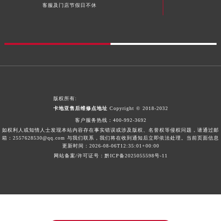
客服及门店节假日不休
湖南省衡阳市雁峰区解放路卡地亚售后服务中心（需提前预约）
湖南省怀化市鹤城区迎丰中路卡地亚售后服务中心（需提前预约）
湖南省娄底市娄星区长青街卡地亚售后服务中心（需提前预约）
湖南省邵阳市双清区东风路卡地亚售后服务中心（需提前预约）
湖南省湘潭市雨湖区莲城大道卡地亚售后服务中心（需提前预约）
湖南省益阳市赫山区桃花仑路卡地亚售后服务中心（需提前预约）
湖南省永州市冷水滩区永州大道与中兴路交叉口卡地亚售后服务中心（需提前预约）
版权所有:
湖南省岳阳市岳阳楼区东茅岭路卡地亚售后服务中心（需提前预约）
卡地亚售后维修点地址
Copyright © 2018-2032
湖南省张家界市永定区解放路卡地亚售后服务中心（需提前预约）
客户服务热线：
400-992-3692
如权利人或知情人士发现本站内容存在事实错误或涉及版权、名誉权等侵权问题，请通过邮
湖南省长沙市芙蓉区建湘路393号世茂环球金融中心写字楼10层1013室卡地亚售后服务中心（需提前预约）
箱：2557628530@qq.com 与我们联系，我们将在收到通知后立即依法处理。当前页面信息
更新时间：2026-08-06T12:35:01+00:00
湖南省株洲市芦淞区建设南路卡地亚售后服务中心（需提前预约）
网站备案/许可证号：黔ICP备2025055598号-11
甘肃省白银市白银区北京路卡地亚售后服务中心（需提前预约）
甘肃省定西市安定区解放路卡地亚售后服务中心（需提前预约）
甘肃省敦煌市沙州镇阳关中路卡地亚售后服务中心（需提前预约）
甘肃省合作市人民街卡地亚售后服务中心（需提前预约）
甘肃省嘉峪关市雄关区新华中路卡地亚售后服务中心（需提前预约）