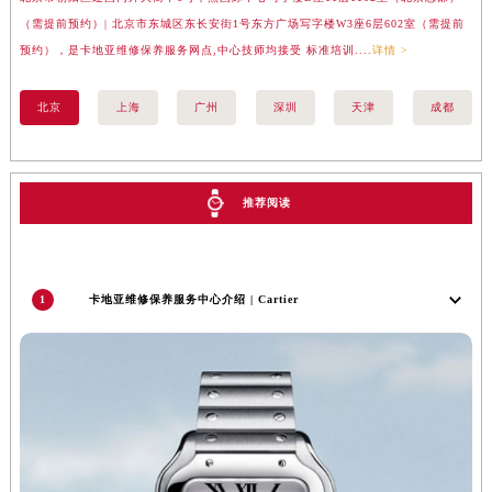
澳门特别行政区花王堂区大三巴商圈卡地亚售后服务中心（需提前预约）
（需提前预约）| 北京市东城区东长安街1号东方广场写字楼W3座6层602室（需提前
汇
预约），是卡地亚维修保养服务网点,中心技师均接受 标准培训....
详情 >
务网
澳门特别行政区嘉模堂区官也街卡地亚售后服务中心（需提前预约）
澳门省路氹城市金光大道卡地亚售后服务中心（需提前预约）
北京
上海
广州
深圳
天津
成都
澳门特别行政区望德堂区塔石广场卡地亚售后服务中心（需提前预约）
福建省福州市鼓楼区五四路128-1号恒力城写字楼15层03室卡地亚售后服务中心（需提前预约）
福建省厦门市思明区湖滨东路95号万象城华润大厦B座11层1104室卡地亚售后服务中心（需提前预约）
推荐阅读
广东省潮州市潮安区新风路与潮汕路交汇处卡地亚售后服务中心（需提前预约）
广东省广州市天河区天河路230号万菱汇国际中心A塔7层704室卡地亚售后服务中心（需提前预约）
广东省广州市越秀区环市东路371-375号世界贸易中心大厦南塔15层1507室卡地亚售后服务中心（需提前预约）
广东省河源市源城区越王大道卡地亚售后服务中心（需提前预约）
1
卡地亚维修保养服务中心介绍 | Cartier
广东省惠州市惠城区江北文昌一路7号华贸大厦1座30层3005室卡地亚售后服务中心（需提前预约）
广东省江门市蓬江区广场西路卡地亚售后服务中心（需提前预约）
广东省揭阳市榕城进贤门步行街卡地亚售后服务中心（需提前预约）
广东省茂名市电白区水东街道迎宾大道卡地亚售后服务中心（需提前预约）
广东省梅州市梅江区金燕大道卡地亚售后服务中心（需提前预约）
广东省清远市清城区湖西路卡地亚售后服务中心（需提前预约）