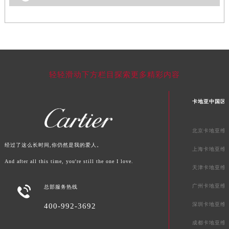
贵州省毕节市七星关区松山路卡地亚售后服务中心（需提前预约）
贵州省六盘水市钟山区钟山大道卡地亚售后服务中心（需提前预约）
贵州省黔东南苗族侗族自治州凯里市北京西路卡地亚售后服务中心（需提前预约）
贵州省黔西南布依族苗族自治州兴义市大道与桔香路交汇处卡地亚售后服务中心（需提前预约）
贵州省铜仁市碧江区民主路卡地亚售后服务中心（需提前预约）
轻轻滑动下方栏目探索更多精彩内容
贵州省遵义市红花岗区共青大道与嵩山路交叉口卡地亚售后服务中心（需提前预约）
四川省阿坝州市马尔康市团结街卡地亚售后服务中心（需提前预约）
卡地亚中国区
四川省巴中市巴州区江北大道卡地亚售后服务中心（需提前预约）
四川省成都市锦江区人民东路6号SAC东原中心24层2406B室卡地亚售后服务中心（需提前预约）
北京卡地亚维
四川省达州市通川区中心广场、老车坝卡地亚售后服务中心（需提前预约）
经过了这么长时间,你仍然是我的爱人。
上海卡地亚维
四川省德阳市旌阳区长江西路、南街卡地亚售后服务中心（需提前预约）
And after all this time, you're still the one I love.
四川省甘孜州市康定市情歌广场、箭炉街卡地亚售后服务中心（需提前预约）
天津卡地亚维
四川省广安市广安区建安南路卡地亚售后服务中心（需提前预约）
广州卡地亚维

总部服务热线
四川省广元市利州区老城南北街、东大街卡地亚售后服务中心（需提前预约）
深圳卡地亚维
400-992-3692
四川省乐山市市中区嘉定中路卡地亚售后服务中心（需提前预约）
成都卡地亚维
四川省凉山州市西昌市大巷口下街卡地亚售后服务中心（需提前预约）