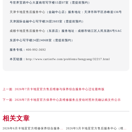
号世界贸易中心大厦南塔写字楼15层07室（需提前预约）
河南省郑州市二七区民主路10号华润大厦29层2905室卡地亚售后服务中心（需提前预约）
天津卡地亚售后服务中心
（金融中心店）服务地址：天津市和平区赤峰道136号
河南省周口市川汇区七一路卡地亚售后服务中心（需提前预约）
天津国际金融中心写字楼26层2603室（需提前预约）
河南省驻马店市驿城区乐山大道与置地大道交叉口卡地亚售后服务中心（需提前预约）
湖北省鄂州市鄂城区文星大道卡地亚售后服务中心（需提前预约）
成都卡地亚售后服务中心
（东原店）服务地址：成都市锦江区人民东路6号SAC
湖北省黄冈市黄州区赤壁大道卡地亚售后服务中心（需提前预约）
东原中心写字楼24层2406B室（需提前预约）
湖北省黄石市黄石港区武汉路卡地亚售后服务中心（需提前预约）
服务专线：
400-992-3692
湖北省荆门市东宝中天街步行街卡地亚售后服务中心（需提前预约）
本页链接：
http://www.cartierfw.com/problems/hengyang/32217.html
湖北省荆州市荆州区荆中路卡地亚售后服务中心（需提前预约）
湖北省十堰市茅箭区人民北路卡地亚售后服务中心（需提前预约）
湖北省随州市曾都区青年路卡地亚售后服务中心（需提前预约）
湖北省咸宁市咸安区长安大道卡地亚售后服务中心（需提前预约）
上一篇:
2026年7月卡地亚官方售后维修与保养综合服务中心迁址最终版
湖北省襄阳市樊城区长虹路与人民路交叉口卡地亚售后服务中心（需提前预约）
下一篇:
2026年7月卡地亚官方保养中心及维修服务点变动对照补充确认稿文件公示
湖北省孝感市孝南区复兴大道卡地亚售后服务中心（需提前预约）
湖北省宜昌市西陵区夷陵大道与港窑路卡地亚售后服务中心（需提前预约）
相关文章
湖南省常德市武陵区人民路卡地亚售后服务中心（需提前预约）
2026年6月卡地亚官方维修保养综合服务网迁址及新增网点补充确认稿内容
2026年5月卡地亚官方售后服务中心（维修保养）迁址及新开补充通告原文内容
湖南省郴州市北湖区国庆北路卡地亚售后服务中心（需提前预约）