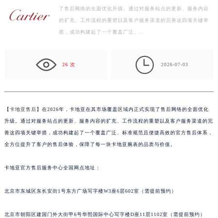
了售后网络的全面优化升级。通过对服务站点的更新、服务内容
盐城市盐都区世纪大道5号盐城金融城写字楼1号楼16层1604室（需提前预约）
的扩充、工作流程的重塑以及客户服务渠道的完善这四项关键举
泰州市海陵区永定东路399号置地商务中心东塔写字楼（华润万象城）17层1706室（需提前预约）
措，成功构建起了一个覆盖广泛、…
宁波市江北区大闸南路500号来福士广场办公楼20层2009室（需提前预约）
杭州市上城区钱江路1366号华润大厦写字楼A座5层503-5室（需提前预约）

金华市金东区东市南街777号金华万达广场写字楼4号楼22层2209室（需提前预约）
26 次
2026-07-03
绍兴市越城区胜利东路379号世茂天际中心写字楼8层805室（需提前预约）
嘉兴市南湖区广益路705号嘉兴世界贸易中心写字楼A座13层1304室（需提前预约）
南昌市红谷滩新区红谷中大道998号绿地双子塔（中央广场）A1座办公楼14层07室（需提前预约）
【
卡地亚售后
】在2026年，卡地亚在其市场覆盖区域内正式实现了售后网络的全面优化
济南市历下区经十路11111号华润中心写字楼（万象城）15层1508室（需提前预约）
升级。通过对服务站点的更新、服务内容的扩充、工作流程的重塑以及客户服务渠道的完
广州市天河区天河路230号万菱汇国际中心写字楼A塔7层704室（需提前预约）
善这四项关键举措，成功构建起了一个覆盖广泛、标准规范且便捷高效的官方售后体系，
全方位提升了客户的售后体验，保障了每一块卡地亚腕表的品质与价值。
广州市越秀区环市东路371-375号世界贸易中心大厦南塔写字楼15层07室（需提前预约）
深圳市罗湖区深南东路5001号华润大厦写字楼17层1701室（需提前预约）
卡地亚官方售后服务中心全国网点地址：
惠州市惠城区江北文昌一路7号华贸大厦写字楼1座30层05室（需提前预约）
厦门市思明区湖滨东路95号华润大厦写字楼B座11层1104室（需提前预约）
北京市东城区东长安街1号东方广场写字楼W3座6层602室（需提前预约）
福州市鼓楼区五四路128-1号恒力城写字楼15层03室（需提前预约）
成都市锦江区人民东路6号SAC东原中心写字楼24层2406B室（需提前预约）
北京市朝阳区建国门外大街甲6号华熙国际中心写字楼D座11层1102室（需提前预约）