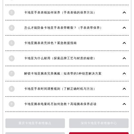
新疆维吾尔自治区阿拉尔市胜利大道卡地亚售后服务中心（需提前预约）
3
卡地亚手表表镜如何保养（手表表镜的保养方法）
新疆维吾尔自治区阿拉山口市友好路卡地亚售后服务中心（需提前预约）
新疆维吾尔自治区阿勒泰市解放路卡地亚售后服务中心（需提前预约）
4
怎么才能防备卡地亚手表表带断裂？（手表表带保养）
新疆维吾尔自治区阿图什市光明路卡地亚售后服务中心（需提前预约）
新疆维吾尔自治区白杨市军垦路卡地亚售后服务中心（需提前预约）
5
卡地亚腕表表壳掉色？紧急救援指南
新疆维吾尔自治区北屯市团结路卡地亚售后服务中心（需提前预约）
新疆维吾尔自治区博乐市博乐市北京路卡地亚售后服务中心（需提前预约）
6
卡地亚为什么耐用（探索品牌工艺与材质的秘密）
新疆维吾尔自治区昌吉市延安北路卡地亚售后服务中心（需提前预约）
新疆维吾尔自治区阜康市博峰路卡地亚售后服务中心（需提前预约）
7
解锁卡地亚腕表完美佩戴：短表带的5种创意解决方案
新疆维吾尔自治区哈密市伊州区建国北路卡地亚售后服务中心（需提前预约）
8
卡地亚手表时间调整规则（了解正确时机与方法）
新疆维吾尔自治区和田市和田市北京西路卡地亚售后服务中心（需提前预约）
新疆维吾尔自治区胡杨河市胡杨河市胡杨路卡地亚售后服务中心（需提前预约）
9
卡地亚腕表电量耗尽如何急救？高端腕表保养必读
新疆维吾尔自治区霍尔果斯市亚欧北路卡地亚售后服务中心（需提前预约）
新疆维吾尔自治区喀什市解放北路卡地亚售后服务中心（需提前预约）
新疆维吾尔自治区可克达拉市幸福路卡地亚售后服务中心（需提前预约）
重庆卡地亚手表维修点
深圳卡地亚手表维修中心
新疆维吾尔自治区克拉玛依市克拉玛依区友谊路卡地亚售后服务中心（需提前预约）