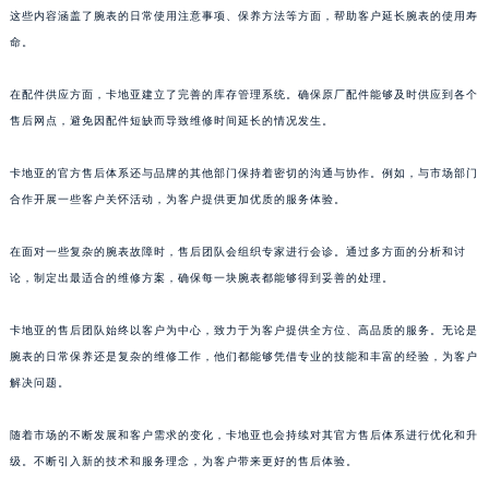
这些内容涵盖了腕表的日常使用注意事项、保养方法等方面，帮助客户延长腕表的使用寿
广东省汕头市龙湖区长平路卡地亚售后服务中心（需提前预约）
命。
广东省汕尾市城区香洲街道园林社区翠园街卡地亚售后服务中心（需提前预约）
广东省韶关市武江区芙蓉新区与老城中心交汇处卡地亚售后服务中心（需提前预约）
在配件供应方面，卡地亚建立了完善的库存管理系统。确保原厂配件能够及时供应到各个
广东省深圳市罗湖区深南东路5001号华润大厦17层1701室卡地亚售后服务中心（需提前预约）
售后网点，避免因配件短缺而导致维修时间延长的情况发生。
广东省阳江市江城区东风一路卡地亚售后服务中心（需提前预约）
卡地亚的官方售后体系还与品牌的其他部门保持着密切的沟通与协作。例如，与市场部门
广东省云浮市云城区金山路卡地亚售后服务中心（需提前预约）
合作开展一些客户关怀活动，为客户提供更加优质的服务体验。
广东省湛江市赤坎区观海北路卡地亚售后服务中心（需提前预约）
广东省肇庆市端州区信安大道与砚都大道交汇处卡地亚售后服务中心（需提前预约）
在面对一些复杂的腕表故障时，售后团队会组织专家进行会诊。通过多方面的分析和讨
广西壮族自治区百色市右江区中山二路卡地亚售后服务中心（需提前预约）
论，制定出最适合的维修方案，确保每一块腕表都能够得到妥善的处理。
广西壮族自治区北海市海城区北京路卡地亚售后服务中心（需提前预约）
广西壮族自治区崇左市江州区石景林街道友谊大道与丽川路交汇处卡地亚售后服务中心（需提前预约）
卡地亚的售后团队始终以客户为中心，致力于为客户提供全方位、高品质的服务。无论是
腕表的日常保养还是复杂的维修工作，他们都能够凭借专业的技能和丰富的经验，为客户
广西壮族自治区防城港市港口区金花茶大道卡地亚售后服务中心（需提前预约）
解决问题。
广西壮族自治区贵港市港北区港城街道布山大道与仙衣路交叉口卡地亚售后服务中心（需提前预约）
广西壮族自治区桂林市秀峰区红岭路卡地亚售后服务中心（需提前预约）
随着市场的不断发展和客户需求的变化，卡地亚也会持续对其官方售后体系进行优化和升
广西壮族自治区河池市金城江区金城江街道朝阳路卡地亚售后服务中心（需提前预约）
级。不断引入新的技术和服务理念，为客户带来更好的售后体验。
广西壮族自治区贺州市八步区城东街道灵峰南路卡地亚售后服务中心（需提前预约）