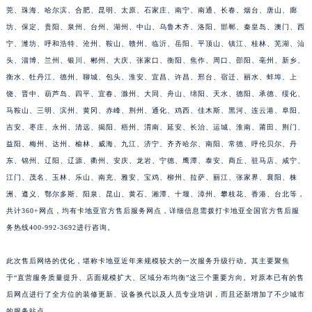
莞、珠海、哈尔滨、合肥、昆明、太原、石家庄、南宁、南通、长春、烟台、唐山、廊
江西省南昌市红谷滩新区红谷中大道998号绿地双子塔（中央广场）A1座办公楼14层1407室卡地亚售后服务中心（需提前预约）
坊、保定、贵阳、泉州、台州、湖州、中山、乌鲁木齐、洛阳、邯郸、秦皇岛、澳门、西
江西省萍乡市安源区萍安北大道与康庄路交叉口卡地亚售后服务中心（需提前预约）
宁、潍坊、呼和浩特、沧州、鞍山、赣州、临沂、岳阳、平顶山、镇江、桂林、芜湖、汕
江西省上饶市信州区滨江西路卡地亚售后服务中心（需提前预约）
头、淄博、兰州、银川、郴州、大庆、张家口、衡阳、焦作、周口、邵阳、亳州、新乡、
江西省新余市渝水区北湖西路卡地亚售后服务中心（需提前预约）
衡水、牡丹江、德州、聊城、包头、淮安、宜昌、许昌、邢台、宿迁、丽水、蚌埠、上
江西省宜春市袁州区中山中路卡地亚售后服务中心（需提前预约）
饶、晋中、葫芦岛、四平、宜春、滁州、大同、舟山、绵阳、天水、德阳、承德、绥化、
马鞍山、三明、滨州、黄冈、赤峰、荆州、通化、鸡西、佳木斯、黑河、连云港、阜阳、
江西省鹰潭市月湖区胜利东路卡地亚售后服务中心（需提前预约）
吉安、枣庄、永州、清远、揭阳、梧州、渭南、延安、长治、运城、淮南、莆田、荆门、
山东省德州市德城区东风中路卡地亚售后服务中心（需提前预约）
益阳、梅州、达州、榆林、威海、九江、济宁、齐齐哈尔、南阳、常德、呼伦贝尔、丹
山东省东营市东营区济南路卡地亚售后服务中心（需提前预约）
东、锦州、辽阳、辽源、衢州、安庆、龙岩、宁德、鹰潭、泰安、商丘、驻马店、咸宁、
山东省济南市历下区经十路11111号华润中心写字楼（万象城）15层1508室卡地亚售后服务中心（需提前预约）
江门、茂名、玉林、乐山、南充、雅安、宝鸡、柳州、拉萨、丽江、张家界、襄阳、株
山东省济宁市任城区太白楼路卡地亚售后服务中心（需提前预约）
洲、遵义、鄂尔多斯、阳泉、昆山、黄石、湘潭、十堰、漳州、攀枝花、香港、台北等，
山东省莱芜市文化南路8号银座商城名表维修一楼名表维修卡地亚售后服务中心（需提前预约）
共计360+网点，均有卡地亚官方售后服务网点，详细信息需拨打卡地亚全国官方售后服
务热线400-992-3692进行咨询。
山东省临沂市兰山区解放路卡地亚售后服务中心（需提前预约）
山东省日照市东港区烟台路卡地亚售后服务中心（需提前预约）
此次售后网络的优化，堪称卡地亚近年来规模较大的一次服务升级行动。其主要聚焦
山东省泰安市泰山区财源街道泰山大街卡地亚售后服务中心（需提前预约）
于“直营服务质量提升、店面规模扩大、区域分布均衡”这三个重要方向。对原本已有的售
山东省威海市环翠区新威海路89号振华商厦一楼名表维修卡地亚售后服务中心（需提前预约）
后网点进行了全方位的装修更新、设备换代以及人员专业培训，而且还新增加了不少城市
山东省潍坊市奎文区东风东街卡地亚售后服务中心（需提前预约）
的服务站点。