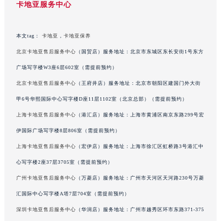
卡地亚服务中心
香港特别行政区铜锣湾区湾仔区轩尼诗道卡地亚售后服务中心（需提前预约）
河南省安阳市文峰区解放大道卡地亚售后服务中心（需提前预约）
本文tag：
卡地亚
，
卡地亚保养
河南省鹤壁市淇滨区九州路卡地亚售后服务中心（需提前预约）
河南省济源市沁园街道济水大道卡地亚售后服务中心（需提前预约）
北京卡地亚售后服务中心
（国贸店）服务地址：北京市东城区东长安街1号东方
河南省焦作市解放区解放路卡地亚售后服务中心（需提前预约）
广场写字楼W3座6层602室（需提前预约）
河南省开封市鼓楼区中山路卡地亚售后服务中心（需提前预约）
北京卡地亚售后服务中心
（王府井店）服务地址：北京市朝阳区建国门外大街
河南省洛阳市西工区中州中路与解放路交叉口卡地亚售后服务中心（需提前预约）
甲6号华熙国际中心写字楼D座11层1102室（北京总部）（需提前预约）
河南省漯河市源汇区交通路卡地亚售后服务中心（需提前预约）
上海卡地亚售后服务中心
（港汇店）服务地址：上海市黄浦区南京东路299号宏
河南省南阳市宛城区范蠡东路与南都路交叉口卡地亚售后服务中心（需提前预约）
伊国际广场写字楼8层806室（需提前预约）
河南省平顶山市卫东区建设路卡地亚售后服务中心（需提前预约）
上海卡地亚售后服务中心
（宏伊店）服务地址：上海市徐汇区虹桥路3号港汇中
河南省濮阳市大华龙区开州路绿城路交叉口卡地亚售后服务中心（需提前预约）
河南省三门峡市湖滨区和平路卡地亚售后服务中心（需提前预约）
心写字楼2座37层3705室（需提前预约）
河南省商丘市梁园区神火大道卡地亚售后服务中心（需提前预约）
广州卡地亚售后服务中心
（万菱店）服务地址：广州市天河区天河路230号万菱
河南省新乡市红旗区人民路卡地亚售后服务中心（需提前预约）
汇国际中心写字楼A塔7层704室（需提前预约）
河南省信阳市浉河区东方红大道卡地亚售后服务中心（需提前预约）
深圳卡地亚售后服务中心
（华润店）服务地址：广州市越秀区环市东路371-375
河南省许昌市魏都区建安大道与八龙路交叉口卡地亚售后服务中心（需提前预约）