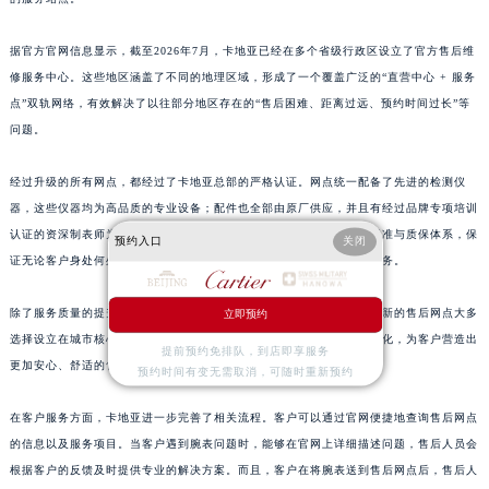
山东省枣庄市滕州市北辛路与善国路交叉口卡地亚售后服务中心（需提前预约）
据官方官网信息显示，截至2026年7月，卡地亚已经在多个省级行政区设立了官方售后维
山东省淄博市张店区金晶大道卡地亚售后服务中心（需提前预约）
修服务中心。这些地区涵盖了不同的地理区域，形成了一个覆盖广泛的“直营中心 + 服务
上海市黄浦区南京东路299号宏伊国际广场写字楼8层806室卡地亚售后服务中心（需提前预约）
点”双轨网络，有效解决了以往部分地区存在的“售后困难、距离过远、预约时间过长”等
上海市徐汇区虹桥路3号港汇中心2座37层3705室卡地亚售后服务中心（需提前预约）
问题。
浙江省杭州市上城区钱江路1366号华润大厦A座5层503-5室卡地亚售后服务中心（需提前预约）
浙江省湖州市吴兴区劳动路卡地亚售后服务中心（需提前预约）
经过升级的所有网点，都经过了卡地亚总部的严格认证。网点统一配备了先进的检测仪
浙江省嘉兴市南湖区广益路705号嘉兴世界贸易中心A座13层1304室卡地亚售后服务中心（需提前预约）
器，这些仪器均为高品质的专业设备；配件也全部由原厂供应，并且有经过品牌专项培训
认证的资深制表师为客户提供服务。他们严格遵循卡地亚的全球服务标准与质保体系，保
浙江省金华市金东区东市南街777号金华万达广场4号楼22楼2209室卡地亚售后服务中心（需提前预约）
预约入口
关闭
证无论客户身处何处，都能够享受到和品牌原产地区相同的专业养护服务。
浙江省丽水市莲都区解放街卡地亚售后服务中心（需提前预约）
浙江省宁波市江北区大闸南路500号来福士广场办公楼20层2009室卡地亚售后服务中心（需提前预约）
除了服务质量的提升，本次升级还着重强化了网点的私密性与舒适度。新的售后网点大多
立即预约
浙江省衢州市柯城区上街卡地亚售后服务中心（需提前预约）
选择设立在城市核心商圈的高端写字楼内，对服务空间的布局进行了优化，为客户营造出
提前预约免排队，到店即享服务
浙江省绍兴市越城区胜利东路379号世茂天际中心写字楼8层805室卡地亚售后服务中心（需提前预约）
更加安心、舒适的售后环境。
预约时间有变无需取消，可随时重新预约
浙江省舟山市定海区解放东路卡地亚售后服务中心（需提前预约）
在客户服务方面，卡地亚进一步完善了相关流程。客户可以通过官网便捷地查询售后网点
澳门特别行政区大堂区议事亭前地（新马路）卡地亚售后服务中心（需提前预约）
的信息以及服务项目。当客户遇到腕表问题时，能够在官网上详细描述问题，售后人员会
澳门特别行政区风顺堂区南湾大马路卡地亚售后服务中心（需提前预约）
根据客户的反馈及时提供专业的解决方案。而且，客户在将腕表送到售后网点后，售后人
澳门特别行政区花地玛堂区关闸广场卡地亚售后服务中心（需提前预约）