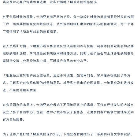
员会及时与客户沟通维修进度，让客户随时了解腕表的维修情况。
澳门特别行政区花王堂区大三巴商圈卡地亚售后服务中心（需提前预约）
澳门特别行政区嘉模堂区官也街卡地亚售后服务中心（需提前预约）
对于售后维修的质量，卡地亚有着严格的把控。每一块经过维修的腕表都要经过多道检测
澳门省路氹城市金光大道卡地亚售后服务中心（需提前预约）
工序，确保其性能恢复到最佳状态。从外观的精细打磨到内部机芯的精准调试，每一个环
节都体现了卡地亚对品质的执着追求。
澳门特别行政区望德堂区塔石广场卡地亚售后服务中心（需提前预约）
福建省福州市鼓楼区五四路128-1号恒力城写字楼15层03室卡地亚售后服务中心（需提前预约）
在人员培训方面，卡地亚不断为售后团队注入新的知识与技能。制表师们会定期参加品牌
福建省厦门市思明区湖滨东路95号万象城华润大厦B座11层1104室卡地亚售后服务中心（需提前预约）
组织的培训课程，学习最新的制表技术和维修方法。同时，他们还会与全球各地的制表专
广东省潮州市潮安区新风路与潮汕路交汇处卡地亚售后服务中心（需提前预约）
家进行交流，分享经验和心得，不断提升自己的专业水平。
广东省广州市天河区天河路230号万菱汇国际中心A塔7层704室卡地亚售后服务中心（需提前预约）
广东省广州市越秀区环市东路371-375号世界贸易中心大厦南塔15层1507室卡地亚售后服务中心（需提前预约）
卡地亚还注重对客户的反馈收集。通过各种渠道，如官网问卷、客户服务热线回访等方
式，了解客户对售后体验的感受和意见。对于客户提出的合理建议，卡地亚会及时进行改
广东省河源市源城区越王大道卡地亚售后服务中心（需提前预约）
进，不断提升服务质量。
广东省惠州市惠城区江北文昌一路7号华贸大厦1座30层3005室卡地亚售后服务中心（需提前预约）
广东省江门市蓬江区广场西路卡地亚售后服务中心（需提前预约）
在售后网点的布局上，卡地亚充分考虑了不同地区客户的需求。不仅在经济发达的大城市
广东省揭阳市榕城进贤门步行街卡地亚售后服务中心（需提前预约）
设立了多个售后中心，也在一些中小城市增设了服务点，让更多的客户能够方便地享受到
广东省茂名市电白区水东街道迎宾大道卡地亚售后服务中心（需提前预约）
官方售后服务。
广东省梅州市梅江区金燕大道卡地亚售后服务中心（需提前预约）
为了让客户更好地了解腕表的保养知识，卡地亚在官网推出了一系列的科普文章和视频。
广东省清远市清城区湖西路卡地亚售后服务中心（需提前预约）