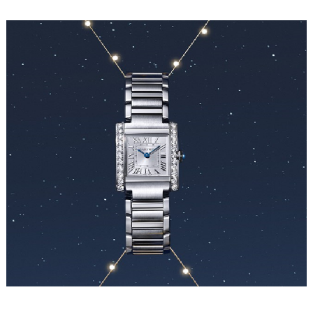
重庆市江北区观音桥步行街2号融恒时代广场写字楼9层902室（需提前预约）
长沙市芙蓉区定王台街道建湘路393号世茂环球金融中心写字楼（芙蓉广场）10层13室（需提前预约）
郑州市二七区铭功路10号华润大厦写字楼29层2905室（需提前预约）
太原市迎泽区解放路15号亨得利名表服务中心（品牌授权店）3层整层（需提前预约）
沈阳市沈河区中街路137号亨得利名表服务中心（品牌授权店）1层整层（需提前预约）
沈阳市沈河区中街路83号亨得利名表服务中心（品牌授权店）1层整层（需提前预约）
乌鲁木齐市天山区红山路26号时代广场（CCMALL）C座17层17-B（需提前预约）
温州市鹿城区锦绣路1067号置信广场10层1015室（需提前预约）
哈尔滨市道里区友谊西路600号富力中心T2座写字楼29层03室（需提前预约）
大连市中山区人民路15号国际金融大厦7层G室（需提前预约）
佛山市禅城区季华五路57号万科金融中心C座12层1205室（需提前预约）
东莞市东城街道鸿福东路1号民盈国贸中心T1写字楼9层907室（需提前预约）
无锡市梁溪区人民中路139号恒隆广场写字楼1座11层1104室（需提前预约）
南通市崇川区工农路57号圆融广场写字楼16层1603室（需提前预约）
苏州市苏州工业园区星港街199号苏州中心办公楼C座22层08室（需提前预约）
武汉市江汉区解放大道686号世界贸易大厦38层09室（需提前预约）