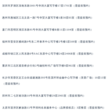
吉林省四平市铁东区紫气大路与南九经街交汇处卡地亚售后服务中心（需提前预约）
深圳市罗湖区深南东路5001号华润大厦写字楼17层1701室（需提前预约）
吉林省松原市宁江区五环大街卡地亚售后服务中心（需提前预约）
惠州市惠城区江北文昌一路7号华贸大厦写字楼1座30层05室（需提前预约）
吉林省通化市东昌区环通乡江南大街卡地亚售后服务中心（需提前预约）
吉林省延边市延吉市解放路卡地亚售后服务中心（需提前预约）
厦门市思明区湖滨东路95号华润大厦写字楼B座11层1104室（需提前预约）
辽宁省鞍山市铁东区站前街卡地亚售后服务中心（需提前预约）
辽宁省本溪市平山区胜利路卡地亚售后服务中心（需提前预约）
福州市晋安区横屿路9号东二环泰禾中心写字楼2号楼5层509室（需提前预约）
辽宁省朝阳市双塔区新华路卡地亚售后服务中心（需提前预约）
成都市锦江区人民东路6号SAC东原中心写字楼24层2406B室（需提前预约）
辽宁省丹东市振兴区七经街卡地亚售后服务中心（需提前预约）
辽宁省抚顺市新抚区东一路卡地亚售后服务中心（需提前预约）
重庆市江北区观音桥步行街2号融恒时代广场写字楼9层902室（需提前预约）
辽宁省阜新市海州区解放大街卡地亚售后服务中心（需提前预约）
辽宁省葫芦岛市连山区中央路卡地亚售后服务中心（需提前预约）
长沙市芙蓉区定王台街道建湘路393号世茂环球金融中心写字楼（芙蓉广场）10层13室
辽宁省锦州市古塔区中央大街卡地亚售后服务中心（需提前预约）
（需提前预约）
辽宁省辽阳市白塔区新运大街卡地亚售后服务中心（需提前预约）
郑州市二七区铭功路10号华润大厦写字楼29层2905室（需提前预约）
辽宁省盘锦市兴隆台区石油大街卡地亚售后服务中心（需提前预约）
辽宁省铁岭市银州区南马路卡地亚售后服务中心（需提前预约）
太原市迎泽区解放路15号亨得利名表服务中心（品牌授权店）3层整层（需提前预约）
辽宁省营口市站前区市府路与渤海大街交叉口卡地亚售后服务中心（需提前预约）