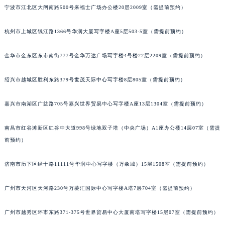
宁波市江北区大闸南路500号来福士广场办公楼20层2009室（需提前预约）
黑龙江省大庆市萨尔图区会战大街卡地亚售后服务中心（需提前预约）
黑龙江省鹤岗市向阳区红军路卡地亚售后服务中心（需提前预约）
杭州市上城区钱江路1366号华润大厦写字楼A座5层503-5室（需提前预约）
黑龙江省黑河市爱辉区中央街卡地亚售后服务中心（需提前预约）
黑龙江省鸡西市鸡冠区红军路卡地亚售后服务中心（需提前预约）
金华市金东区东市南街777号金华万达广场写字楼4号楼22层2209室（需提前预约）
黑龙江省佳木斯市向阳区长安路卡地亚售后服务中心（需提前预约）
绍兴市越城区胜利东路379号世茂天际中心写字楼8层805室（需提前预约）
黑龙江省牡丹江市东安区太平路卡地亚售后服务中心（需提前预约）
黑龙江省七台河市桃山区大同街卡地亚售后服务中心（需提前预约）
嘉兴市南湖区广益路705号嘉兴世界贸易中心写字楼A座13层1304室（需提前预约）
黑龙江省齐齐哈尔市龙沙区龙华路卡地亚售后服务中心（需提前预约）
黑龙江省双鸭山市尖山区新兴大街卡地亚售后服务中心（需提前预约）
南昌市红谷滩新区红谷中大道998号绿地双子塔（中央广场）A1座办公楼14层07室（需提
黑龙江省绥化市北林区新华街与康庄路交叉口卡地亚售后服务中心（需提前预约）
前预约）
黑龙江省伊春市伊美区通河路卡地亚售后服务中心（需提前预约）
济南市历下区经十路11111号华润中心写字楼（万象城）15层1508室（需提前预约）
吉林省白城市洮北区明仁南街卡地亚售后服务中心（需提前预约）
吉林省白山市浑江区浑江大街卡地亚售后服务中心（需提前预约）
广州市天河区天河路230号万菱汇国际中心写字楼A塔7层704室（需提前预约）
吉林省吉林市船营区河南街卡地亚售后服务中心（需提前预约）
吉林省辽源市龙山区人民大街卡地亚售后服务中心（需提前预约）
广州市越秀区环市东路371-375号世界贸易中心大厦南塔写字楼15层07室（需提前预约）
吉林省梅河口市新华街道梅河大街卡地亚售后服务中心（需提前预约）