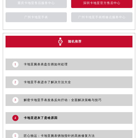
重庆卡地亚售后服务中心
深圳卡地亚官方售后中心
新疆维吾尔自治区库车市库车市文化东路卡地亚售后服务中心（需提前预约）
新疆维吾尔自治区库尔勒市库尔勒市人民东路卡地亚售后服务中心（需提前预约）
广州卡地亚手表
广州卡地亚手表维修点服务中心
新疆维吾尔自治区奎屯市团结西街卡地亚售后服务中心（需提前预约）
新疆维吾尔自治区昆玉市昆泉街卡地亚售后服务中心（需提前预约）
新疆维吾尔自治区沙湾市三道河子镇世纪大道南路卡地亚售后服务中心（需提前预约）
随机推荐
新疆维吾尔自治区石河子市北二路卡地亚售后服务中心（需提前预约）
新疆维吾尔自治区双河市光明路卡地亚售后服务中心（需提前预约）
1
卡地亚腕表表盘生锈如何处理
新疆维吾尔自治区塔城市塔城地区闻琴路卡地亚售后服务中心（需提前预约）
新疆维吾尔自治区铁门关市兴疆路卡地亚售后服务中心（需提前预约）
2
卡地亚手表进水了解决方法大全
新疆维吾尔自治区图木舒克市图木舒克市中兴街卡地亚售后服务中心（需提前预约）
新疆维吾尔自治区吐鲁番市高昌区文化中路文化中路卡地亚售后服务中心（需提前预约）
3
解密卡地亚手表发条反向拧动：全面解决策略与技巧
新疆维吾尔自治区乌苏市乌鲁木齐北路卡地亚售后服务中心（需提前预约）
新疆维吾尔自治区五家渠市长征西街卡地亚售后服务中心（需提前预约）
4
卡地亚进灰了是啥原因
新疆维吾尔自治区新星市东风路卡地亚售后服务中心（需提前预约）
新疆维吾尔自治区伊宁市解放西路卡地亚售后服务中心（需提前预约）
贵州省安顺市西秀区中华南路卡地亚售后服务中心（需提前预约）
5
匠心独运：卡地亚腕表锈蚀指针的高效修复方法