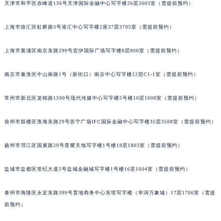
天津市和平区赤峰道136号天津国际金融中心写字楼26层2603室（需提前预约）
南宁市青秀区金湖路59号地王大厦12楼1224室（需提前预约）
合肥市蜀山区潜山路111号万象城华润大厦B座12楼03室（需提前预约）
上海市徐汇区虹桥路3号港汇中心写字楼2座37层3705室（需提前预约）
泉州市丰泽区宝洲路729号浦西万达中心写字楼A座7楼709室（需提前预约）
上海市黄浦区南京东路299号宏伊国际广场写字楼8层806室（需提前预约）
青岛市南区山东路6号华润大厦B座22层04室（需提前预约）
烟台市芝罘区胜利路139号万达金融中心A座907室（需提前预约）
南京市秦淮区中山南路1号（新街口）南京中心写字楼22层C1-1室（需提前预约）
长春市朝阳区西安大路727号中银大厦A座(旺进大厦)18层09室（需提前预约）
贵阳市南明区都司高架桥路33号亨特国际金融中心14楼14D（需提前预约）
常州市新北区龙锦路1590号现代传媒中心写字楼5号楼10层1008室（需提前预约）
昆明市盘龙区北京路928号同德昆明广场写字楼10层06室（需提前预约）
石家庄市长安区中山东路39号勒泰中心写字楼B座13层07室（需提前预约）
徐州市鼓楼区淮海东路29号苏宁广场IFC国际金融中心写字楼35层3508室（需提前预约）
西安市碑林区南关正街88号华侨城长安国际中心E座6楼10室（需提前预约）
扬州市邗江区国展路29号星耀天地写字楼1号楼18层1803室（需提前预约）
海口市龙华区金贸东路5号海口华润大厦B座17层1707室（需提前预约）
唐山市路南区新华东道100号万达广场写字楼A座10层1002室（需提前预约）
盐城市盐都区世纪大道5号盐城金融城写字楼1号楼16层1604室（需提前预约）
台州市椒江区东海大道1800号腾达中心东1幢20楼2002室（需提前预约）
内蒙古自治区呼和浩特市玉泉区大学西街70号华润万象城写字楼（鄂尔多斯大厦）23层2326室（需提前预约）
泰州市海陵区永定东路399号置地商务中心东塔写字楼（华润万象城）17层1706室（需提
甘肃省兰州市七里河区西津西路16号兰州中心写字楼21层2102室（需提前预约）
前预约）
重庆市解放碑渝中区民权路28号英利国际金融中心写字楼20层01室（需提前预约）