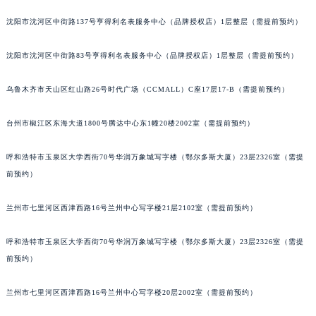
辽宁省沈阳市沈河区中街路137号亨得利名表维修授权店1楼卡地亚售后服务中心（需提前预约）
沈阳市沈河区中街路137号亨得利名表服务中心（品牌授权店）1层整层（需提前预约）
辽宁省沈阳市沈河区中街路83号亨得利名表维修授权店1楼卡地亚售后服务中心（需提前预约）
北京市朝阳区建国门外大街甲6号华熙国际中心D座11层1102室卡地亚售后服务中心（北京总部）（需提前预约）
沈阳市沈河区中街路83号亨得利名表服务中心（品牌授权店）1层整层（需提前预约）
北京市东城区东长安街1号王府井东方广场W3座6层602室卡地亚售后服务中心（需提前预约）
乌鲁木齐市天山区红山路26号时代广场（CCMALL）C座17层17-B（需提前预约）
河北省保定市竞秀区朝阳北大街北国先天下卡地亚售后服务中心（需提前预约）
内蒙古自治区阿拉善盟市左旗土尔扈特大街卡地亚售后服务中心（需提前预约）
台州市椒江区东海大道1800号腾达中心东1幢20楼2002室（需提前预约）
内蒙古自治区巴彦淖尔市临河区新华街卡地亚售后服务中心（需提前预约）
内蒙古自治区包头市青山区幸福路甲3号王府井百货名表维修卡地亚售后服务中心（需提前预约）
呼和浩特市玉泉区大学西街70号华润万象城写字楼（鄂尔多斯大厦）23层2326室（需提
内蒙古自治区赤峰市红山区哈达街卡地亚售后服务中心（需提前预约）
前预约）
内蒙古自治区鄂尔多斯市东胜区伊金霍洛街卡地亚售后服务中心（需提前预约）
兰州市七里河区西津西路16号兰州中心写字楼21层2102室（需提前预约）
内蒙古自治区呼伦贝尔市海拉尔区中央街卡地亚售后服务中心（需提前预约）
内蒙古自治区通辽市科尔沁区明仁大街卡地亚售后服务中心（需提前预约）
呼和浩特市玉泉区大学西街70号华润万象城写字楼（鄂尔多斯大厦）23层2326室（需提
内蒙古自治区乌海市海勃湾区人民南路卡地亚售后服务中心（需提前预约）
前预约）
内蒙古自治区乌兰察布市集宁区恩和大街卡地亚售后服务中心（需提前预约）
内蒙古自治区锡林郭勒盟市锡林浩特市光明街与额尔敦路交叉口卡地亚售后服务中心（需提前预约）
兰州市七里河区西津西路16号兰州中心写字楼20层2002室（需提前预约）
内蒙古自治区兴安盟市乌兰浩特市兴安大街卡地亚售后服务中心（需提前预约）