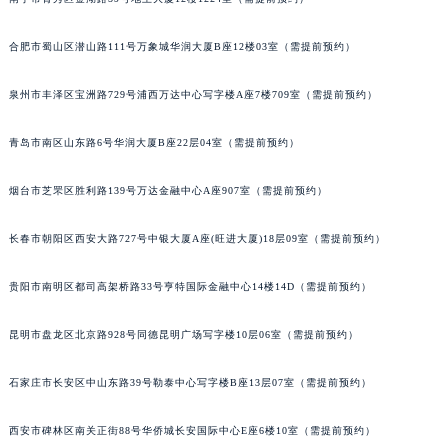
安徽省滁州市琅琊区南谯北路卡地亚售后服务中心（需提前预约）
合肥市蜀山区潜山路111号万象城华润大厦B座12楼03室（需提前预约）
安徽省阜阳市颍州区颍州北路卡地亚售后服务中心（需提前预约）
安徽省淮北市相山区淮海路卡地亚售后服务中心（需提前预约）
泉州市丰泽区宝洲路729号浦西万达中心写字楼A座7楼709室（需提前预约）
安徽省淮南市田家庵区国庆中路卡地亚售后服务中心（需提前预约）
安徽省黄山市屯溪区黄山西路卡地亚售后服务中心（需提前预约）
青岛市南区山东路6号华润大厦B座22层04室（需提前预约）
安徽省六安市金安区解放中路卡地亚售后服务中心（需提前预约）
安徽省马鞍山市雨山区湖南西路卡地亚售后服务中心（需提前预约）
烟台市芝罘区胜利路139号万达金融中心A座907室（需提前预约）
安徽省宿州市埇桥区人民中路卡地亚售后服务中心（需提前预约）
长春市朝阳区西安大路727号中银大厦A座(旺进大厦)18层09室（需提前预约）
安徽省铜陵市铜官区石城大道卡地亚售后服务中心（需提前预约）
安徽省芜湖市镜湖区中山路步行街卡地亚售后服务中心（需提前预约）
贵阳市南明区都司高架桥路33号亨特国际金融中心14楼14D（需提前预约）
安徽省宣城市宣州区叠嶂西路卡地亚售后服务中心（需提前预约）
福建省龙岩市新罗区九一南路卡地亚售后服务中心（需提前预约）
昆明市盘龙区北京路928号同德昆明广场写字楼10层06室（需提前预约）
福建省南平市建阳区人民西路卡地亚售后服务中心（需提前预约）
石家庄市长安区中山东路39号勒泰中心写字楼B座13层07室（需提前预约）
福建省宁德市蕉城区天湖东路卡地亚售后服务中心（需提前预约）
福建省莆田市城厢区霞林街道荔华东大道卡地亚售后服务中心（需提前预约）
西安市碑林区南关正街88号华侨城长安国际中心E座6楼10室（需提前预约）
福建省三明市三元区东乾二路卡地亚售后服务中心（需提前预约）