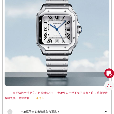
青海省海东市乐都区滨河路卡地亚售后服务中心（需提前预约）
青海省海南藏族自治州共和县青海湖大街卡地亚售后服务中心（需提前预约）
青海省海西蒙古族藏族自治州德令哈市柴达木路卡地亚售后服务中心（需提前预约）
青海省黄南藏族自治州同仁市德合隆路卡地亚售后服务中心（需提前预约）
青海省西宁市城西区海湖新区西关大道卡地亚售后服务中心（需提前预约）
青海省玉树藏族自治州结古镇胜利路卡地亚售后服务中心（需提前预约）
陕西省安康市汉滨区金州路卡地亚售后服务中心（需提前预约）
陕西省宝鸡市渭滨区经二路卡地亚售后服务中心（需提前预约）
陕西省汉中市汉台区北大街卡地亚售后服务中心（需提前预约）
陕西省商洛市商州区州城街卡地亚售后服务中心（需提前预约）

陕西省铜川市王益区红旗街卡地亚售后服务中心（需提前预约）
陕西省渭南市临渭区东风大街卡地亚售后服务中心（需提前预约）

陕西省咸阳市秦都区沣西新城统一西路与白马河路交汇处卡地亚售后服务中心（需提前预约）
欢迎访问卡地亚官方售后维修中心，卡地亚以一丝不苟的细节关注，悉心塑造
陕西省延安市宝塔区中心街卡地亚售后服务中心（需提前预约）
解构之美，精益求精......
详情 >
陕西省榆林市榆阳区长兴路卡地亚售后服务中心（需提前预约）
2
卡地亚手表的表镜该如何更换？
新疆维吾尔自治区阿克苏市东大街卡地亚售后服务中心（需提前预约）