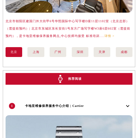
甘肃省金昌市金川区北京路卡地亚售后服务中心（需提前预约）
甘肃省酒泉市肃州区西大街卡地亚售后服务中心（需提前预约）
北京市朝阳区建国门外大街甲6号华熙国际中心写字楼D座11层1102室（北京总部）
上
甘肃省临夏市城南街道团结路卡地亚售后服务中心（需提前预约）
（需提前预约）| 北京市东城区东长安街1号东方广场写字楼W3座6层602室（需提前
汇
甘肃省陇南市武都区人民路卡地亚售后服务中心（需提前预约）
预约），是卡地亚维修保养服务网点,中心技师均接受 标准培训....
详情 >
务网
甘肃省平凉市崆峒区西大街卡地亚售后服务中心（需提前预约）
甘肃省庆阳市西峰区南大街卡地亚售后服务中心（需提前预约）
北京
上海
广州
深圳
天津
成都
甘肃省天水市秦州区民主路卡地亚售后服务中心（需提前预约）
甘肃省武威市凉州区迎宾路卡地亚售后服务中心（需提前预约）
甘肃省张掖市甘州区民乐北路卡地亚售后服务中心（需提前预约）
推荐阅读
宁夏回族自治区固原市原州区文化街卡地亚售后服务中心（需提前预约）
宁夏回族自治区石嘴山市大武口区贺兰山路卡地亚售后服务中心（需提前预约）
宁夏回族自治区吴忠市利通区开元大道卡地亚售后服务中心（需提前预约）
1
卡地亚维修保养服务中心介绍 | Cartier
宁夏回族自治区银川市兴庆区新华东路97号新百中心C馆一层C1-18号商铺卡地亚售后服务中心（需提前预约）
宁夏回族自治区中卫市沙坡头区鼓楼东街卡地亚售后服务中心（需提前预约）
青海省果洛藏族自治州玛沁县团结路卡地亚售后服务中心（需提前预约）
青海省海北藏族自治州海晏县将军路卡地亚售后服务中心（需提前预约）