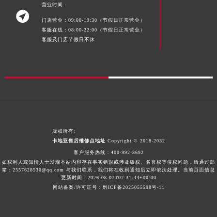
营业时间：
四川省泸州市江阳区治平路卡地亚售后服务中心（需提前预约）

门店营业：09:00-19:30（节假日正常营业）
四川省眉山市东坡区三苏路卡地亚售后服务中心（需提前预约）
客服在线：08:00-22:00（节假日正常营业）
四川省绵阳市涪城区翠花街卡地亚售后服务中心（需提前预约）
客服及门店节假日不休
四川省南充市高坪区江东大道卡地亚售后服务中心（需提前预约）
四川省内江市东兴区汉安大道卡地亚售后服务中心（需提前预约）
四川省攀枝花市东区三线大道北段卡地亚售后服务中心（需提前预约）
四川省遂宁市船山区香林南路卡地亚售后服务中心（需提前预约）
四川省雅安市雨城区熊猫大道卡地亚售后服务中心（需提前预约）
四川省宜宾市翠屏区长翠路卡地亚售后服务中心（需提前预约）
版权所有:
四川省资阳市雁江区滨江大道一段与和平南路卡地亚售后服务中心（需提前预约）
卡地亚售后维修点地址
Copyright © 2018-2032
四川省自贡市自流井区华商北路卡地亚售后服务中心（需提前预约）
客户服务热线：
400-992-3692
西藏自治区阿里地区噶尔县北京西路卡地亚售后服务中心（需提前预约）
如权利人或知情人士发现本站内容存在事实错误或涉及版权、名誉权等侵权问题，请通过邮
箱：2557628530@qq.com 与我们联系，我们将在收到通知后立即依法处理。当前页面信息
西藏自治区昌都市卡若区昌都西路卡地亚售后服务中心（需提前预约）
更新时间：2026-08-07T07:31:44+00:00
西藏自治区拉萨市城关区北京中路卡地亚售后服务中心（需提前预约）
网站备案/许可证号：黔ICP备2025055598号-11
西藏自治区林芝市巴宜区广东路卡地亚售后服务中心（需提前预约）
西藏自治区那曲市色尼区浙江西路卡地亚售后服务中心（需提前预约）