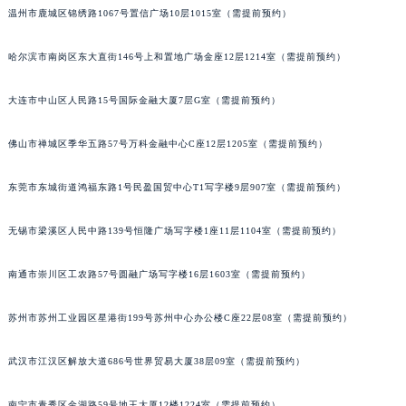
温州市鹿城区锦绣路1067号置信广场10层1015室（需提前预约）
山西省大同市平城区迎宾街卡地亚售后服务中心（需提前预约）
山西省晋城市城区黄华街卡地亚售后服务中心（需提前预约）
哈尔滨市南岗区东大直街146号上和置地广场金座12层1214室（需提前预约）
山西省晋中市榆次区顺城街卡地亚售后服务中心（需提前预约）
山西省临汾市尧都区解放路卡地亚售后服务中心（需提前预约）
大连市中山区人民路15号国际金融大厦7层G室（需提前预约）
山西省吕梁市离石区永宁中路与建设街交叉口卡地亚售后服务中心（需提前预约）
佛山市禅城区季华五路57号万科金融中心C座12层1205室（需提前预约）
山西省朔州市朔城区怡西路与鄯阳西街交汇处卡地亚售后服务中心（需提前预约）
山西省忻州市忻府区和平东街与七一南路交叉口卡地亚售后服务中心（需提前预约）
东莞市东城街道鸿福东路1号民盈国贸中心T1写字楼9层907室（需提前预约）
山西省阳泉市郊区平阳东街与新城大道交叉口卡地亚售后服务中心（需提前预约）
山西省运城市盐湖区河东街卡地亚售后服务中心（需提前预约）
无锡市梁溪区人民中路139号恒隆广场写字楼1座11层1104室（需提前预约）
山西省长治市潞州区英雄中路卡地亚售后服务中心（需提前预约）
山西省太原市迎泽区迎泽街道解放路15号亨得利名表维修授权店3楼卡地亚售后服务中心（需提前预约）
南通市崇川区工农路57号圆融广场写字楼16层1603室（需提前预约）
天津市和平区赤峰道136号天津国际金融中心26层2603室卡地亚售后服务中心（需提前预约）
苏州市苏州工业园区星港街199号苏州中心办公楼C座22层08室（需提前预约）
安徽省安庆市迎江区人民路卡地亚售后服务中心（需提前预约）
安徽省蚌埠市蚌山区淮河路卡地亚售后服务中心（需提前预约）
武汉市江汉区解放大道686号世界贸易大厦38层09室（需提前预约）
安徽省亳州市谯城区魏武大道卡地亚售后服务中心（需提前预约）
安徽省池州市贵池区长江路卡地亚售后服务中心（需提前预约）
南宁市青秀区金湖路59号地王大厦12楼1224室（需提前预约）