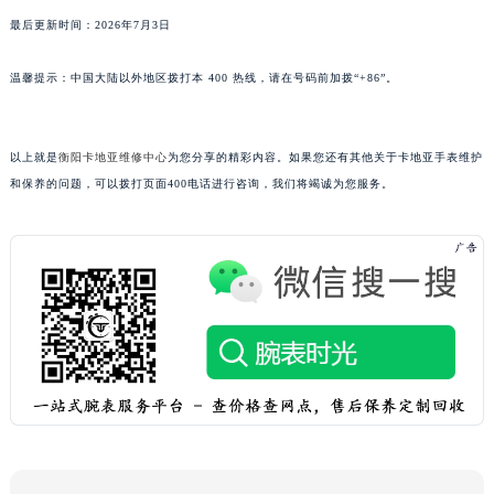
广西壮族自治区来宾市兴宾区桂中大道卡地亚售后服务中心（需提前预约）
最后更新时间：2026年7月3日
广西壮族自治区柳州市城中区中山中路卡地亚售后服务中心（需提前预约）
温馨提示：中国大陆以外地区拨打本 400 热线，请在号码前加拨“+86”。
广西壮族自治区钦州市钦南区金海湾东大街卡地亚售后服务中心（需提前预约）
广西壮族自治区梧州市万秀区龙湖镇高旺路卡地亚售后服务中心（需提前预约）
广西壮族自治区玉林市玉州区金玉路卡地亚售后服务中心（需提前预约）
以上就是
衡阳卡地亚维修中心
为您分享的精彩内容。如果您还有其他关于卡地亚手表维护
海南省儋州市儋州市那大镇兰洋北路卡地亚售后服务中心（需提前预约）
和保养的问题，可以拨打页面400电话进行咨询，我们将竭诚为您服务。
海南省东方市八所镇解放西路卡地亚售后服务中心（需提前预约）
海南省琼海市嘉积镇东风路卡地亚售后服务中心（需提前预约）
海南省三沙市西沙区西沙群岛永兴岛北京路卡地亚售后服务中心（需提前预约）
海南省三亚市吉阳区迎宾路卡地亚售后服务中心（需提前预约）
海南省万宁市万城镇解放路卡地亚售后服务中心（需提前预约）
海南省文昌市文城镇教育东路卡地亚售后服务中心（需提前预约）
海南省五指山市通什镇三月三大道卡地亚售后服务中心（需提前预约）
香港特别行政区尖沙咀区油尖旺区广东道卡地亚售后服务中心（需提前预约）
香港特别行政区金钟区中西区金钟道卡地亚售后服务中心（需提前预约）
香港特别行政区九龙区油尖旺区弥敦道卡地亚售后服务中心（需提前预约）