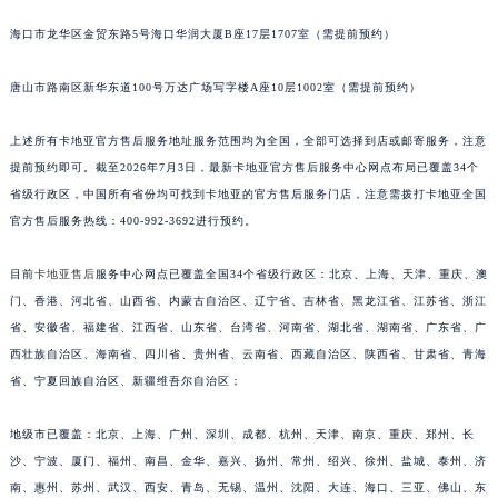
福建省漳州市龙文区步港路卡地亚售后服务中心（需提前预约）
海口市龙华区金贸东路5号海口华润大厦B座17层1707室（需提前预约）
江苏省常州市新北区龙锦路1590号现代传媒中心5号楼10层1008室卡地亚售后服务中心（需提前预约）
江苏省淮安市清江浦区淮海北路卡地亚售后服务中心（需提前预约）
唐山市路南区新华东道100号万达广场写字楼A座10层1002室（需提前预约）
江苏省连云港市海州区通灌北路卡地亚售后服务中心（需提前预约）
上述所有卡地亚官方售后服务地址服务范围均为全国，全部可选择到店或邮寄服务，注意
江苏省南京市秦淮区中山南路1号南京中心22层22-C1-C3室卡地亚售后服务中心（需提前预约）
提前预约即可。截至2026年7月3日，最新卡地亚官方售后服务中心网点布局已覆盖34个
江苏省宿迁市宿城区西湖路卡地亚售后服务中心（需提前预约）
省级行政区，中国所有省份均可找到卡地亚的官方售后服务门店，注意需拨打卡地亚全国
江苏省泰州市海陵区永定东路399号置地商务中心东塔（华润万象城）17层1706室卡地亚售后服务中心（需提前预约）
官方售后服务热线：400-992-3692进行预约。
江苏省徐州市鼓楼区淮海东路29号苏宁广场IFC国际金融中心35层3508室卡地亚售后服务中心（需提前预约）
江苏省盐城市盐都区世纪大道5号盐城金融城写字楼1号楼16层1604室卡地亚售后服务中心（需提前预约）
目前
卡地亚售后
服务中心网点已覆盖全国34个省级行政区：北京、上海、天津、重庆、澳
门、香港、河北省、山西省、内蒙古自治区、辽宁省、吉林省、黑龙江省、江苏省、浙江
江苏省扬州市邗江区国展路29号星耀天地写字楼1号楼18层1803室卡地亚售后服务中心（需提前预约）
省、安徽省、福建省、江西省、山东省、台湾省、河南省、湖北省、湖南省、广东省、广
江苏省镇江市京口区中山东路卡地亚售后服务中心（需提前预约）
西壮族自治区、海南省、四川省、贵州省、云南省、西藏自治区、陕西省、甘肃省、青海
江西省抚州市临川区赣东大道卡地亚售后服务中心（需提前预约）
省、宁夏回族自治区、新疆维吾尔自治区；
江西省赣州市章贡区文清路卡地亚售后服务中心（需提前预约）
江西省吉安市吉州区井冈山大道卡地亚售后服务中心（需提前预约）
地级市已覆盖：北京、上海、广州、深圳、成都、杭州、天津、南京、重庆、郑州、长
江西省景德镇市珠山区珠山中路卡地亚售后服务中心（需提前预约）
沙、宁波、厦门、福州、南昌、金华、嘉兴、扬州、常州、绍兴、徐州、盐城、泰州、济
南、惠州、苏州、武汉、西安、青岛、无锡、温州、沈阳、大连、海口、三亚、佛山、东
江西省九江市浔阳区浔阳路卡地亚售后服务中心（需提前预约）