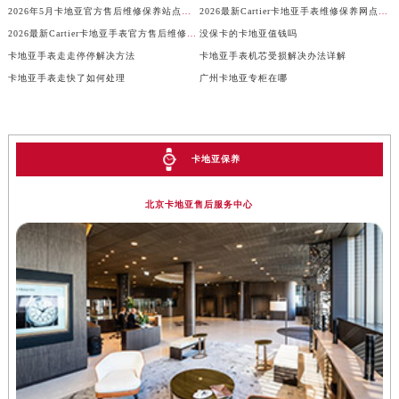
2026年5月卡地亚官方售后维修保养站点最新变动补充说明全文
2026最新Cartier卡地亚手表维修保养网点地址调研报告
湖南省衡阳市雁峰区解放路卡地亚售后服务中心（需提前预约）
2026最新Cartier卡地亚手表官方售后维修中心网点地址实地探访报告
没保卡的卡地亚值钱吗
湖南省怀化市鹤城区迎丰中路卡地亚售后服务中心（需提前预约）
卡地亚手表走走停停解决方法
卡地亚手表机芯受损解决办法详解
湖南省娄底市娄星区长青街卡地亚售后服务中心（需提前预约）
卡地亚手表走快了如何处理
广州卡地亚专柜在哪
湖南省邵阳市双清区东风路卡地亚售后服务中心（需提前预约）
湖南省湘潭市雨湖区莲城大道卡地亚售后服务中心（需提前预约）
湖南省益阳市赫山区桃花仑路卡地亚售后服务中心（需提前预约）
卡地亚保养
湖南省永州市冷水滩区永州大道与中兴路交叉口卡地亚售后服务中心（需提前预约）
湖南省岳阳市岳阳楼区东茅岭路卡地亚售后服务中心（需提前预约）
北京卡地亚售后服务中心
湖南省张家界市永定区解放路卡地亚售后服务中心（需提前预约）
湖南省长沙市芙蓉区建湘路393号世茂环球金融中心写字楼10层1013室卡地亚售后服务中心（需提前预约）
湖南省株洲市芦淞区建设南路卡地亚售后服务中心（需提前预约）
甘肃省白银市白银区北京路卡地亚售后服务中心（需提前预约）
甘肃省定西市安定区解放路卡地亚售后服务中心（需提前预约）
甘肃省敦煌市沙州镇阳关中路卡地亚售后服务中心（需提前预约）
甘肃省合作市人民街卡地亚售后服务中心（需提前预约）
甘肃省嘉峪关市雄关区新华中路卡地亚售后服务中心（需提前预约）