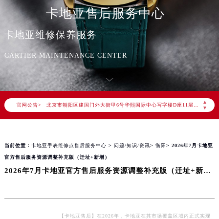
卡地亚售后服务中心
卡地亚维修保养服务
2026年8月卡地亚中国区售后服务网络优化升级公告
CARTIER MAINTENANCE CENTER
2026年8月卡地亚全国官方售后客户服务热线：400-992-3692
卡地亚官方全国统一服务热线400-992-3692，服务覆盖中国大陆、香港、澳门、台湾全部区域（非大陆需加拨“+86”）
2026年8月卡地亚售后服务中心最新网点地址：
▲
官网公告>
北京市朝阳区建国门外大街甲6号华熙国际中心写字楼D座11层1102室（北京总部）（需提前预约）
▼
北京市东城区东长安街1号东方广场写字楼W3座6层602室（需提前预约）
天津市和平区赤峰道136号天津国际金融中心写字楼26层2603室（需提前预约）
当前位置：
卡地亚手表维修点售后服务中心
>
问题/知识/资讯
>
衡阳
> 2026年7月卡地亚
上海市徐汇区虹桥路3号港汇中心写字楼2座37层3705室（需提前预约）
官方售后服务资源调整补充版（迁址+新增）
上海市黄浦区南京东路299号宏伊国际广场写字楼8层806室（需提前预约）
2026年7月卡地亚官方售后服务资源调整补充版（迁址+新增）
南京市秦淮区中山南路1号（新街口）南京中心写字楼22层C1-1室（需提前预约）
常州市新北区龙锦路1590号现代传媒中心写字楼5号楼10层1008室（需提前预约）
徐州市鼓楼区淮海东路29号苏宁广场IFC国际金融中心写字楼35层3508室（需提前预约）
扬州市邗江区国展路29号星耀天地写字楼1号楼18层1803室（需提前预约）
【卡地亚售后】在2026年，卡地亚在其市场覆盖区域内正式实现