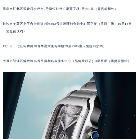
重庆市江北区观音桥步行街2号融恒时代广场写字楼9层902室（需提前预约）
长沙市芙蓉区定王台街道建湘路393号世茂环球金融中心写字楼（芙蓉广场）10层13室
（需提前预约）
郑州市二七区铭功路10号华润大厦写字楼29层2905室（需提前预约）
太原市迎泽区解放路15号亨得利名表服务中心（品牌授权店）3层整层（需提前预约）