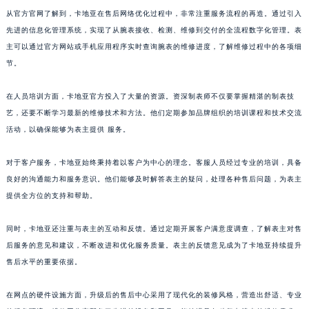
从官方官网了解到，卡地亚在售后网络优化过程中，非常注重服务流程的再造。通过引入
先进的信息化管理系统，实现了从腕表接收、检测、维修到交付的全流程数字化管理。表
主可以通过官方网站或手机应用程序实时查询腕表的维修进度，了解维修过程中的各项细
节。
在人员培训方面，卡地亚官方投入了大量的资源。资深制表师不仅要掌握精湛的制表技
艺，还要不断学习最新的维修技术和方法。他们定期参加品牌组织的培训课程和技术交流
活动，以确保能够为表主提供 服务。
对于客户服务，卡地亚始终秉持着以客户为中心的理念。客服人员经过专业的培训，具备
良好的沟通能力和服务意识。他们能够及时解答表主的疑问，处理各种售后问题，为表主
提供全方位的支持和帮助。
同时，卡地亚还注重与表主的互动和反馈。通过定期开展客户满意度调查，了解表主对售
后服务的意见和建议，不断改进和优化服务质量。表主的反馈意见成为了卡地亚持续提升
售后水平的重要依据。
在网点的硬件设施方面，升级后的售后中心采用了现代化的装修风格，营造出舒适、专业