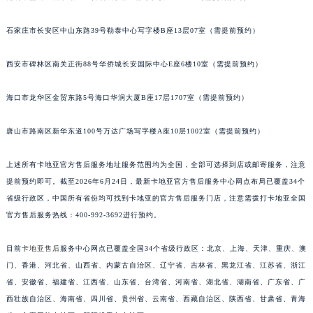
石家庄市长安区中山东路39号勒泰中心写字楼B座13层07室（需提前预约）
西安市碑林区南关正街88号华侨城长安国际中心E座6楼10室（需提前预约）
海口市龙华区金贸东路5号海口华润大厦B座17层1707室（需提前预约）
唐山市路南区新华东道100号万达广场写字楼A座10层1002室（需提前预约）
上述所有卡地亚官方售后服务地址服务范围均为全国，全部可选择到店或邮寄服务，注意
提前预约即可。截至2026年6月24日，最新卡地亚官方售后服务中心网点布局已覆盖34个
省级行政区，中国所有省份均可找到卡地亚的官方售后服务门店，注意需拨打卡地亚全国
官方售后服务热线：400-992-3692进行预约。
目前
卡地亚售后
服务中心网点已覆盖全国34个省级行政区：北京、上海、天津、重庆、澳
门、香港、河北省、山西省、内蒙古自治区、辽宁省、吉林省、黑龙江省、江苏省、浙江
省、安徽省、福建省、江西省、山东省、台湾省、河南省、湖北省、湖南省、广东省、广
西壮族自治区、海南省、四川省、贵州省、云南省、西藏自治区、陕西省、甘肃省、青海