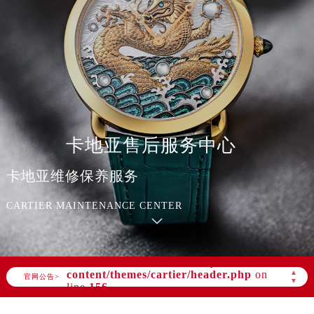
卡地亚售后服务中心
卡地亚维修保养服务
CARTIER MAINTENANCE CENTER
Warning
: Invalid argument supplied for
foreach() in
/www/wwwroot/seo/countryt/two/www.cartie
content/themes/cartier/header.php
on
▲
官网公告>
▼
line
156