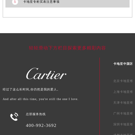
5
卡地亚专柜买表注意事项
轻轻滑动下方栏目探索更多精彩内容
卡地亚中国区
北京卡地亚维
经过了这么长时间,你仍然是我的爱人。
上海卡地亚维
And after all this time, you're still the one I love.
天津卡地亚维
广州卡地亚维

总部服务热线
深圳卡地亚维
400-992-3692