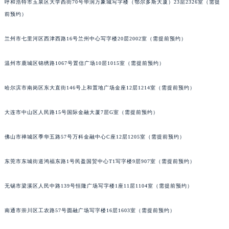
呼和浩特市玉泉区大学西街70号华润万象城写字楼（鄂尔多斯大厦）23层2326室（需提
前预约）
兰州市七里河区西津西路16号兰州中心写字楼20层2002室（需提前预约）
温州市鹿城区锦绣路1067号置信广场10层1015室（需提前预约）
哈尔滨市南岗区东大直街146号上和置地广场金座12层1214室（需提前预约）
大连市中山区人民路15号国际金融大厦7层G室（需提前预约）
佛山市禅城区季华五路57号万科金融中心C座12层1205室（需提前预约）
东莞市东城街道鸿福东路1号民盈国贸中心T1写字楼9层907室（需提前预约）
无锡市梁溪区人民中路139号恒隆广场写字楼1座11层1104室（需提前预约）
南通市崇川区工农路57号圆融广场写字楼16层1603室（需提前预约）