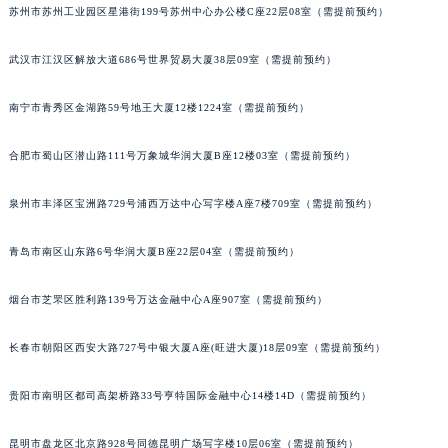
苏州市苏州工业园区星港街199号苏州中心办公楼C座22层08室（需提前预约）
武汉市江汉区解放大道686号世界贸易大厦38层09室（需提前预约）
南宁市青秀区金湖路59号地王大厦12楼1224室（需提前预约）
合肥市蜀山区潜山路111号万象城华润大厦B座12楼03室（需提前预约）
泉州市丰泽区宝洲路729号浦西万达中心写字楼A座7楼709室（需提前预约）
青岛市南区山东路6号华润大厦B座22层04室（需提前预约）
烟台市芝罘区胜利路139号万达金融中心A座907室（需提前预约）
长春市朝阳区西安大路727号中银大厦A座(旺进大厦)18层09室（需提前预约）
贵阳市南明区都司高架桥路33号亨特国际金融中心14楼14D（需提前预约）
昆明市盘龙区北京路928号同德昆明广场写字楼10层06室（需提前预约）