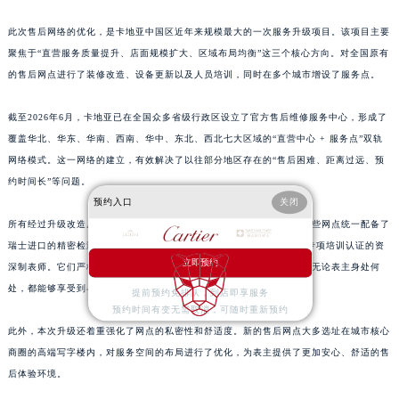
此次售后网络的优化，是卡地亚中国区近年来规模最大的一次服务升级项目。该项目主要
聚焦于“直营服务质量提升、店面规模扩大、区域布局均衡”这三个核心方向。对全国原有
的售后网点进行了装修改造、设备更新以及人员培训，同时在多个城市增设了服务点。
截至2026年6月，卡地亚已在全国众多省级行政区设立了官方售后维修服务中心，形成了
覆盖华北、华东、华南、西南、华中、东北、西北七大区域的“直营中心 + 服务点”双轨
网络模式。这一网络的建立，有效解决了以往部分地区存在的“售后困难、距离过远、预
约时间长”等问题。
预约入口
关闭
所有经过升级改造后的网点，均通过了瑞士日内瓦总部的严格认证。这些网点统一配备了
瑞士进口的精密检测仪器、100%原厂供应的配件，并且拥有经过品牌专项培训认证的资
立即预约
深制表师。它们严格执行卡地亚全球统一的服务标准和质保体系，确保无论表主身处何
处，都能够享受到与瑞士本土相同的专业养护服务。
提前预约免排队，到店即享服务
预约时间有变无需取消，可随时重新预约
此外，本次升级还着重强化了网点的私密性和舒适度。新的售后网点大多选址在城市核心
商圈的高端写字楼内，对服务空间的布局进行了优化，为表主提供了更加安心、舒适的售
后体验环境。