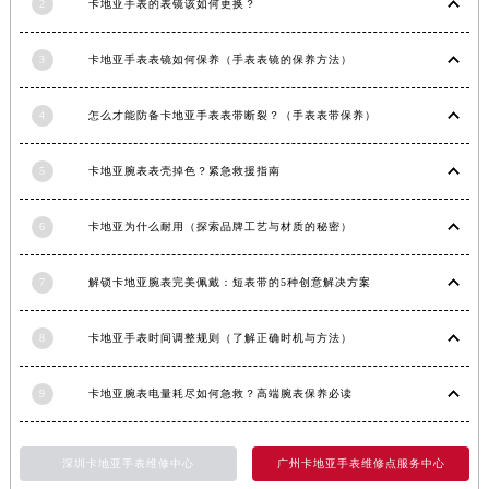
2
卡地亚手表的表镜该如何更换？
3
卡地亚手表表镜如何保养（手表表镜的保养方法）
4
怎么才能防备卡地亚手表表带断裂？（手表表带保养）
5
卡地亚腕表表壳掉色？紧急救援指南
6
卡地亚为什么耐用（探索品牌工艺与材质的秘密）
7
解锁卡地亚腕表完美佩戴：短表带的5种创意解决方案
8
卡地亚手表时间调整规则（了解正确时机与方法）
9
卡地亚腕表电量耗尽如何急救？高端腕表保养必读
深圳卡地亚手表维修中心
广州卡地亚手表维修点服务中心