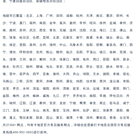
省、宁夏回族自治区、新疆维吾尔自治区；
地级市已覆盖：北京、上海、广州、深圳、成都、杭州、天津、南京、重庆、郑州、长
沙、宁波、厦门、福州、南昌、金华、嘉兴、扬州、常州、绍兴、徐州、盐城、泰州、济
南、惠州、苏州、武汉、西安、青岛、无锡、温州、沈阳、大连、海口、三亚、佛山、东
莞、珠海、哈尔滨、合肥、昆明、太原、石家庄、南宁、南通、长春、烟台、唐山、廊
坊、保定、贵阳、泉州、台州、湖州、中山、乌鲁木齐、洛阳、邯郸、秦皇岛、澳门、西
宁、潍坊、呼和浩特、沧州、鞍山、赣州、临沂、岳阳、平顶山、镇江、桂林、芜湖、汕
头、淄博、兰州、银川、郴州、大庆、张家口、衡阳、焦作、周口、邵阳、亳州、新乡、
衡水、牡丹江、德州、聊城、包头、淮安、宜昌、许昌、邢台、宿迁、丽水、蚌埠、上
饶、晋中、葫芦岛、四平、宜春、滁州、大同、舟山、绵阳、天水、德阳、承德、绥化、
马鞍山、三明、滨州、黄冈、赤峰、荆州、通化、鸡西、佳木斯、黑河、连云港、阜阳、
吉安、枣庄、永州、清远、揭阳、梧州、渭南、延安、长治、运城、淮南、莆田、荆门、
益阳、梅州、达州、榆林、威海、九江、济宁、齐齐哈尔、南阳、常德、呼伦贝尔、丹
东、锦州、辽阳、辽源、衢州、安庆、龙岩、宁德、鹰潭、泰安、商丘、驻马店、咸宁、
江门、茂名、玉林、乐山、南充、雅安、宝鸡、柳州、拉萨、丽江、张家界、襄阳、株
洲、遵义、鄂尔多斯、阳泉、昆山、黄石、湘潭、十堰、漳州、攀枝花、香港、台北等，
共计360+网点，均有卡地亚官方售后服务网点，详细信息需拨打卡地亚全国官方售后服
务热线400-992-3692进行咨询。