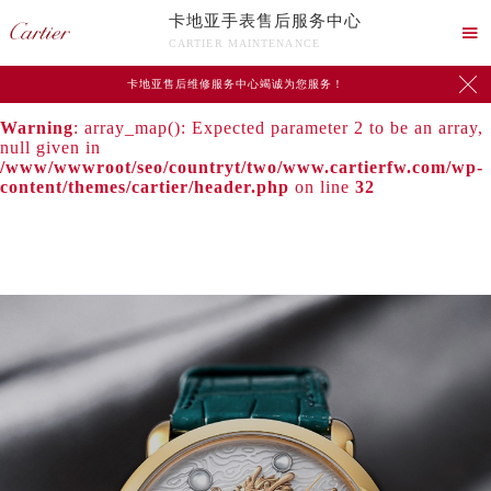
卡地亚手表售后服务中心
Warning
: extract() expects parameter 1 to be array, null

CARTIER MAINTENANCE
given in
/www/wwwroot/seo/countryt/two/www.cartierfw.com/wp-

卡地亚售后维修服务中心竭诚为您服务！
content/themes/cartier/header.php
on line
24
Warning
: array_map(): Expected parameter 2 to be an array,
null given in
/www/wwwroot/seo/countryt/two/www.cartierfw.com/wp-
content/themes/cartier/header.php
on line
32
中心介绍
联系我们