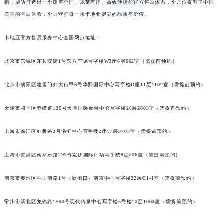
措，成功打造出一个覆盖全国、规范有序、高效便捷的官方售后体系，全方位提升了中国
表主的售后体验，全力守护每一块卡地亚腕表的品质与价值。
卡地亚官方售后服务中心全国网点地址：
北京市东城区东长安街1号东方广场写字楼W3座6层602室（需提前预约）
北京市朝阳区建国门外大街甲6号华熙国际中心写字楼D座11层1102室（需提前预约）
天津市和平区赤峰道136号天津国际金融中心写字楼26层2603室（需提前预约）
上海市徐汇区虹桥路3号港汇中心写字楼2座37层3705室（需提前预约）
上海市黄浦区南京东路299号宏伊国际广场写字楼8层806室（需提前预约）
南京市秦淮区中山南路1号（新街口）南京中心写字楼22层C1-1室（需提前预约）
常州市新北区龙锦路1590号现代传媒中心写字楼5号楼10层1008室（需提前预约）