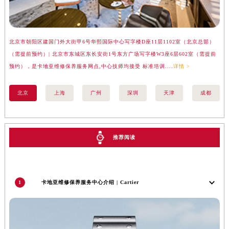
北京市朝阳区建国门外大街甲6号华熙国际中心写字楼D座11层1102室（北京总部）
上
（需提前预约）| 北京市东城区东长安街1号东方广场写字楼W3座6层602室（需提前
汇
预约），是卡地亚维修保养服务网点,中心技师均接受 标准培训....
详情 >
务网
北京
上海
广州
深圳
天津
成都
推荐阅读
1
卡地亚维修保养服务中心介绍 | Cartier