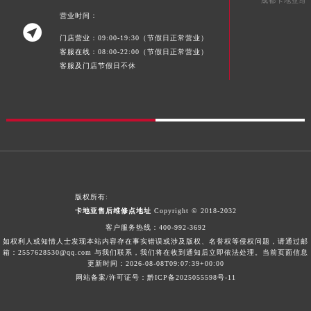
成都卡地亚维
营业时间：

门店营业：09:00-19:30（节假日正常营业）
客服在线：08:00-22:00（节假日正常营业）
客服及门店节假日不休
版权所有:
卡地亚售后维修点地址
Copyright © 2018-2032
客户服务热线：
400-992-3692
如权利人或知情人士发现本站内容存在事实错误或涉及版权、名誉权等侵权问题，请通过邮
箱：2557628530@qq.com 与我们联系，我们将在收到通知后立即依法处理。当前页面信息
更新时间：2026-08-08T09:07:39+00:00
网站备案/许可证号：黔ICP备2025055598号-11