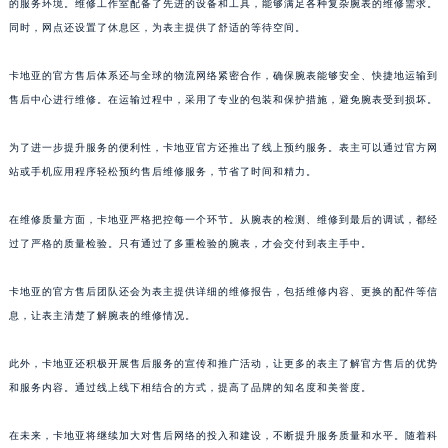
的服务环境。维修工作室配备了先进的设备和工具，能够满足各种复杂腕表的维修需求。
同时，网点还设置了休息区，为表主提供了舒适的等待空间。
卡地亚的官方售后体系还与全球的物流网络紧密合作，确保腕表能够安全、快捷地运输到
售后中心进行维修。在运输过程中，采用了专业的包装和保护措施，避免腕表受到损坏。
为了进一步提升服务的便利性，卡地亚官方还推出了线上预约服务。表主可以通过官方网
站或手机应用程序轻松预约售后维修服务，节省了时间和精力。
在维修质量方面，卡地亚严格把控每一个环节。从腕表的检测、维修到最后的调试，都经
过了严格的质量检验。只有通过了多重检验的腕表，才会交付到表主手中。
卡地亚的官方售后团队还会为表主提供详细的维修报告，包括维修内容、更换的配件等信
息，让表主清楚了解腕表的维修情况。
此外，卡地亚还积极开展售后服务的宣传和推广活动，让更多的表主了解官方售后的优势
和服务内容。通过线上线下相结合的方式，提高了品牌的知名度和美誉度。
在未来，卡地亚将继续加大对售后网络的投入和建设，不断提升服务质量和水平。随着科