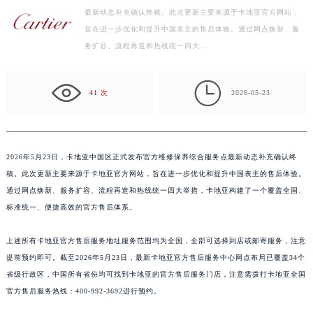
最新动态补充确认终稿。此次更新主要来源于卡地亚官方网站，
绍兴市越城区胜利东路379号世茂天际中心写字楼8层805室（需提前预约）
旨在进一步优化和提升中国表主的售后体验。通过网点焕新、服
嘉兴市南湖区广益路705号嘉兴世界贸易中心写字楼A座13层1304室（需提前预约）
务扩容、流程再造和热线统一四大…
南昌市红谷滩新区红谷中大道998号绿地双子塔（中央广场）A1座办公楼14层07室（需提前预约）
济南市历下区经十路11111号华润中心写字楼（万象城）15层1508室（需提前预约）

广州市天河区天河路230号万菱汇国际中心写字楼A塔7层704室（需提前预约）
41 次
2026-05-23
广州市越秀区环市东路371-375号世界贸易中心大厦南塔写字楼15层07室（需提前预约）
深圳市罗湖区深南东路5001号华润大厦写字楼17层1701室（需提前预约）
惠州市惠城区江北文昌一路7号华贸大厦写字楼1座30层05室（需提前预约）
2026年5月23日，卡地亚中国区正式发布官方维修保养综合服务点最新动态补充确认终
厦门市思明区湖滨东路95号华润大厦写字楼B座11层1104室（需提前预约）
稿。此次更新主要来源于卡地亚官方网站，旨在进一步优化和提升中国表主的售后体验。
福州市鼓楼区五四路128-1号恒力城写字楼15层03室（需提前预约）
通过网点焕新、服务扩容、流程再造和热线统一四大举措，卡地亚构建了一个覆盖全国、
标准统一、便捷高效的官方售后体系。
成都市锦江区人民东路6号SAC东原中心写字楼24层2406B室（需提前预约）
重庆市江北区观音桥步行街2号融恒时代广场写字楼9层902室（需提前预约）
上述所有卡地亚官方售后服务地址服务范围均为全国，全部可选择到店或邮寄服务，注意
长沙市芙蓉区定王台街道建湘路393号世茂环球金融中心写字楼（芙蓉广场）10层13室（需提前预约）
提前预约即可。截至2026年5月23日，最新卡地亚官方售后服务中心网点布局已覆盖34个
郑州市二七区铭功路10号华润大厦写字楼29层2905室（需提前预约）
省级行政区，中国所有省份均可找到卡地亚的官方售后服务门店，注意需拨打卡地亚全国
太原市迎泽区解放路15号亨得利名表服务中心（品牌授权店）3层整层（需提前预约）
官方售后服务热线：400-992-3692进行预约。
沈阳市沈河区中街路137号亨得利名表服务中心（品牌授权店）1层整层（需提前预约）