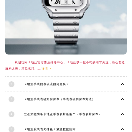
江西省鹰潭市月湖区胜利东路卡地亚售后服务中心（需提前预约）
山东省德州市德城区东风中路卡地亚售后服务中心（需提前预约）
山东省东营市东营区济南路卡地亚售后服务中心（需提前预约）
山东省济南市历下区经十路11111号华润中心写字楼（万象城）15层1508室卡地亚售后服务中心（需提前预约）
山东省济宁市任城区太白楼路卡地亚售后服务中心（需提前预约）
山东省莱芜市文化南路8号银座商城名表维修一楼名表维修卡地亚售后服务中心（需提前预约）
山东省临沂市兰山区解放路卡地亚售后服务中心（需提前预约）
欢迎访问卡地亚官方售后维修中心，卡地亚以一丝不苟的细节关注，悉心塑造
山东省日照市东港区烟台路卡地亚售后服务中心（需提前预约）
解构之美，精益求精......
详情 >
山东省泰安市泰山区财源街道泰山大街卡地亚售后服务中心（需提前预约）
山东省威海市环翠区新威海路89号振华商厦一楼名表维修卡地亚售后服务中心（需提前预约）
2
卡地亚手表的表镜该如何更换？
山东省潍坊市奎文区东风东街卡地亚售后服务中心（需提前预约）
山东省枣庄市滕州市北辛路与善国路交叉口卡地亚售后服务中心（需提前预约）
3
卡地亚手表表镜如何保养（手表表镜的保养方法）
山东省淄博市张店区金晶大道卡地亚售后服务中心（需提前预约）
上海市黄浦区南京东路299号宏伊国际广场写字楼8层806室卡地亚售后服务中心（需提前预约）
4
怎么才能防备卡地亚手表表带断裂？（手表表带保养）
上海市徐汇区虹桥路3号港汇中心2座37层3705室卡地亚售后服务中心（需提前预约）
5
卡地亚腕表表壳掉色？紧急救援指南
浙江省杭州市上城区钱江路1366号华润大厦A座5层503-5室卡地亚售后服务中心（需提前预约）