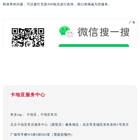
和保养的问题，可以拨打页面400电话进行咨询，我们将竭诚为您服务。
辽宁省本溪市平山区胜利路卡地亚售后服务中心（需提前预约）
辽宁省朝阳市双塔区新华路卡地亚售后服务中心（需提前预约）
辽宁省丹东市振兴区七经街卡地亚售后服务中心（需提前预约）
辽宁省抚顺市新抚区东一路卡地亚售后服务中心（需提前预约）
辽宁省阜新市海州区解放大街卡地亚售后服务中心（需提前预约）
辽宁省葫芦岛市连山区中央路卡地亚售后服务中心（需提前预约）
辽宁省锦州市古塔区中央大街卡地亚售后服务中心（需提前预约）
辽宁省辽阳市白塔区新运大街卡地亚售后服务中心（需提前预约）
辽宁省盘锦市兴隆台区石油大街卡地亚售后服务中心（需提前预约）
辽宁省铁岭市银州区南马路卡地亚售后服务中心（需提前预约）
辽宁省营口市站前区市府路与渤海大街交叉口卡地亚售后服务中心（需提前预约）
卡地亚服务中心
辽宁省沈阳市沈河区中街路137号亨得利名表维修授权店1楼卡地亚售后服务中心（需提前预约）
辽宁省沈阳市沈河区中街路83号亨得利名表维修授权店1楼卡地亚售后服务中心（需提前预约）
本文tag：
卡地亚
，
卡地亚售后
北京市朝阳区建国门外大街甲6号华熙国际中心D座11层1102室卡地亚售后服务中心（北京总部）（需提前预约）
北京卡地亚售后服务中心
（国贸店）服务地址：北京市东城区东长安街1号东方
北京市东城区东长安街1号王府井东方广场W3座6层602室卡地亚售后服务中心（需提前预约）
广场写字楼W3座6层602室（需提前预约）
河北省保定市竞秀区朝阳北大街北国先天下卡地亚售后服务中心（需提前预约）