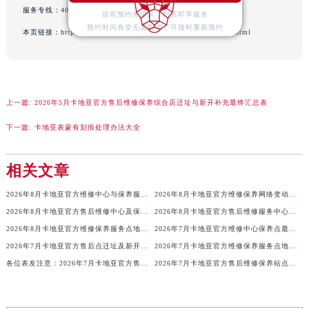
服务专线：
400-992-3692
山西省朔州市朔城区怡西路与鄯阳西街交汇处卡地亚售后服务中心（需提前预约）
提前预约免排队，到店即享服务
预约时间有变无需取消，可随时重新预约
山西省忻州市忻府区和平东街与七一南路交叉口卡地亚售后服务中心（需提前预约）
本页链接：
http://www.cartierfw.com/problems/nanjing/29475.html
山西省阳泉市郊区平阳东街与新城大道交叉口卡地亚售后服务中心（需提前预约）
山西省运城市盐湖区河东街卡地亚售后服务中心（需提前预约）
山西省长治市潞州区英雄中路卡地亚售后服务中心（需提前预约）
上一篇:
2026年5月卡地亚官方售后维修保养综合店迁址与新开补充最终汇总表
山西省太原市迎泽区迎泽街道解放路15号亨得利名表维修授权店3楼卡地亚售后服务中心（需提前预约）
下一篇:
卡地亚表蒙有划痕处理办法大全
天津市和平区赤峰道136号天津国际金融中心26层2603室卡地亚售后服务中心（需提前预约）
安徽省安庆市迎江区人民路卡地亚售后服务中心（需提前预约）
相关文章
安徽省蚌埠市蚌山区淮河路卡地亚售后服务中心（需提前预约）
安徽省亳州市谯城区魏武大道卡地亚售后服务中心（需提前预约）
2026年8月卡地亚官方维修中心与保养服务点搬迁及新增补充说明文件全面公示
2026年8月卡地亚官方维修保养网络变动补充最终明细版（搬迁新设）
安徽省池州市贵池区长江路卡地亚售后服务中心（需提前预约）
2026年8月卡地亚官方售后维修中心及保养中心迁址新增全记录
2026年8月卡地亚官方售后维修服务中心最新网点变动说明
安徽省滁州市琅琊区南谯北路卡地亚售后服务中心（需提前预约）
2026年8月卡地亚官方维修保养服务点地址调整与新开补充速览文件原文正式发布
2026年7月卡地亚官方维修中心保养点最新变动及新开信息文本
安徽省阜阳市颍州区颍州北路卡地亚售后服务中心（需提前预约）
2026年7月卡地亚官方售后点迁址及新开店确认通知
2026年7月卡地亚官方维修保养服务点地址最终调整与新开速览
各位表友注意：2026年7月卡地亚官方售后点搬迁及新开业
2026年7月卡地亚官方售后维修保养站点清单补充确认稿
安徽省淮北市相山区淮海路卡地亚售后服务中心（需提前预约）
安徽省淮南市田家庵区国庆中路卡地亚售后服务中心（需提前预约）
安徽省黄山市屯溪区黄山西路卡地亚售后服务中心（需提前预约）