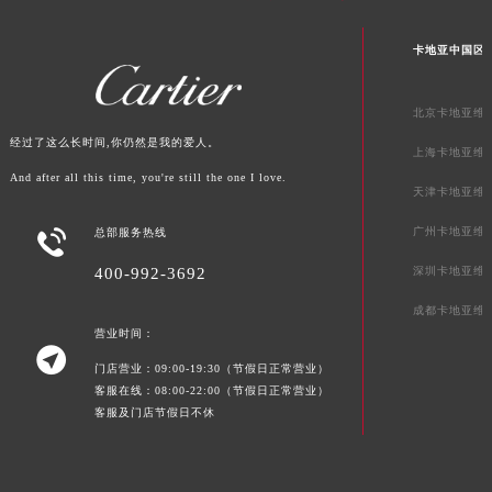
广东省云浮市云城区金山路卡地亚售后服务中心（需提前预约）
卡地亚中国区
广东省湛江市赤坎区观海北路卡地亚售后服务中心（需提前预约）
广东省肇庆市端州区信安大道与砚都大道交汇处卡地亚售后服务中心（需提前预约）
北京卡地亚维
广西壮族自治区百色市右江区中山二路卡地亚售后服务中心（需提前预约）
经过了这么长时间,你仍然是我的爱人。
广西壮族自治区北海市海城区北京路卡地亚售后服务中心（需提前预约）
上海卡地亚维
广西壮族自治区崇左市江州区石景林街道友谊大道与丽川路交汇处卡地亚售后服务中心（需提前预约）
And after all this time, you're still the one I love.
天津卡地亚维
广西壮族自治区防城港市港口区金花茶大道卡地亚售后服务中心（需提前预约）
广州卡地亚维

总部服务热线
广西壮族自治区贵港市港北区港城街道布山大道与仙衣路交叉口卡地亚售后服务中心（需提前预约）
广西壮族自治区桂林市秀峰区红岭路卡地亚售后服务中心（需提前预约）
深圳卡地亚维
400-992-3692
广西壮族自治区河池市金城江区金城江街道朝阳路卡地亚售后服务中心（需提前预约）
成都卡地亚维
广西壮族自治区贺州市八步区城东街道灵峰南路卡地亚售后服务中心（需提前预约）
营业时间：

广西壮族自治区来宾市兴宾区桂中大道卡地亚售后服务中心（需提前预约）
门店营业：09:00-19:30（节假日正常营业）
广西壮族自治区柳州市城中区中山中路卡地亚售后服务中心（需提前预约）
客服在线：08:00-22:00（节假日正常营业）
客服及门店节假日不休
广西壮族自治区钦州市钦南区金海湾东大街卡地亚售后服务中心（需提前预约）
广西壮族自治区梧州市万秀区龙湖镇高旺路卡地亚售后服务中心（需提前预约）
广西壮族自治区玉林市玉州区金玉路卡地亚售后服务中心（需提前预约）