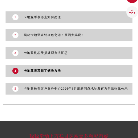
福建省厦门市思明区湖滨东路95号万象城华润大厦B座11层1104室卡地亚售后服务中心（需提前预约）

广东省潮州市潮安区新风路与潮汕路交汇处卡地亚售后服务中心（需提前预约）
1
卡地亚手表停走如何处理
广东省广州市天河区天河路230号万菱汇国际中心A塔7层704室卡地亚售后服务中心（需提前预约）
广东省广州市越秀区环市东路371-375号世界贸易中心大厦南塔15层1507室卡地亚售后服务中心（需提前预约）
2
揭秘卡地亚表针变色之谜：原因大揭晓！
广东省河源市源城区越王大道卡地亚售后服务中心（需提前预约）
广东省惠州市惠城区江北文昌一路7号华贸大厦1座30层3005室卡地亚售后服务中心（需提前预约）
3
卡地亚机芯受损处理办法汇总
广东省江门市蓬江区广场西路卡地亚售后服务中心（需提前预约）
广东省揭阳市榕城进贤门步行街卡地亚售后服务中心（需提前预约）
4
卡地亚表耳掉了解决方法
广东省茂名市电白区水东街道迎宾大道卡地亚售后服务中心（需提前预约）
广东省梅州市梅江区金燕大道卡地亚售后服务中心（需提前预约）
5
卡地亚长春客户服务中心2026年8月最新网点地址及官方售后热线公示
广东省清远市清城区湖西路卡地亚售后服务中心（需提前预约）
广东省汕头市龙湖区长平路卡地亚售后服务中心（需提前预约）
广东省汕尾市城区香洲街道园林社区翠园街卡地亚售后服务中心（需提前预约）
广东省韶关市武江区芙蓉新区与老城中心交汇处卡地亚售后服务中心（需提前预约）
广东省深圳市罗湖区深南东路5001号华润大厦17层1701室卡地亚售后服务中心（需提前预约）
轻轻滑动下方栏目探索更多精彩内容
广东省阳江市江城区东风一路卡地亚售后服务中心（需提前预约）