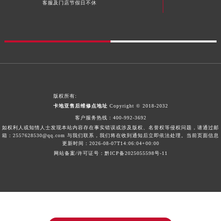
客服及门店节假日不休
广西壮族自治区来宾市兴宾区桂中大道卡地亚售后服务中心（需提前预约）
广西壮族自治区柳州市城中区中山中路卡地亚售后服务中心（需提前预约）
广西壮族自治区钦州市钦南区金海湾东大街卡地亚售后服务中心（需提前预约）
广西壮族自治区梧州市万秀区龙湖镇高旺路卡地亚售后服务中心（需提前预约）
广西壮族自治区玉林市玉州区金玉路卡地亚售后服务中心（需提前预约）
海南省儋州市儋州市那大镇兰洋北路卡地亚售后服务中心（需提前预约）
海南省东方市八所镇解放西路卡地亚售后服务中心（需提前预约）
版权所有:
卡地亚售后维修点地址
Copyright © 2018-2032
海南省琼海市嘉积镇东风路卡地亚售后服务中心（需提前预约）
客户服务热线：
400-992-3692
海南省三沙市西沙区西沙群岛永兴岛北京路卡地亚售后服务中心（需提前预约）
如权利人或知情人士发现本站内容存在事实错误或涉及版权、名誉权等侵权问题，请通过邮
海南省三亚市吉阳区迎宾路卡地亚售后服务中心（需提前预约）
箱：2557628530@qq.com 与我们联系，我们将在收到通知后立即依法处理。当前页面信息
更新时间：2026-08-07T14:06:04+00:00
海南省万宁市万城镇解放路卡地亚售后服务中心（需提前预约）
网站备案/许可证号：黔ICP备2025055598号-11
海南省文昌市文城镇教育东路卡地亚售后服务中心（需提前预约）
海南省五指山市通什镇三月三大道卡地亚售后服务中心（需提前预约）
香港特别行政区尖沙咀区油尖旺区广东道卡地亚售后服务中心（需提前预约）
香港特别行政区金钟区中西区金钟道卡地亚售后服务中心（需提前预约）
香港特别行政区九龙区油尖旺区弥敦道卡地亚售后服务中心（需提前预约）