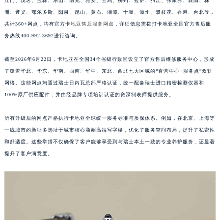
江门、茂名、玉林、乐山、南充、雅安、宝鸡、柳州、拉萨、丽江、张家界、襄阳、株
南宁市青秀区金湖路59号地王大厦12楼1224室（需提前预约）
洲、遵义、鄂尔多斯、阳泉、昆山、黄石、湘潭、十堰、漳州、攀枝花、香港、台北等，
合肥市蜀山区潜山路111号万象城华润大厦B座12楼03室（需提前预约）
共计360+网点，均有官方
卡地亚售后服务网点
，详细信息需拨打卡地亚全国官方售后服
务热线400-992-3692进行咨询。
泉州市丰泽区宝洲路729号浦西万达中心写字楼A座7楼709室（需提前预约）
青岛市南区山东路6号华润大厦B座22层04室（需提前预约）
截至2026年6月22日，卡地亚在全国34个省级行政区设立了官方售后维修服务中心，形成
烟台市芝罘区胜利路139号万达金融中心A座907室（需提前预约）
了覆盖华北、华东、华南、西南、华中、东北、西北七大区域的“直营中心+服务点”双轨
长春市朝阳区西安大路727号中银大厦A座(旺进大厦)18层09室（需提前预约）
网络。这些网点均通过瑞士日内瓦总部严格认证，统一配备瑞士进口精密检测仪器和
贵阳市南明区都司高架桥路33号亨特国际金融中心14楼14D（需提前预约）
100%原厂供应配件，并由经品牌专项培训认证的资深制表师提供服务。
昆明市盘龙区北京路928号同德昆明广场写字楼10层06室（需提前预约）
所有升级后的网点严格执行卡地亚全球统一服务标准与质保体系。例如，在北京、上海等
石家庄市长安区中山东路39号勒泰中心写字楼B座13层07室（需提前预约）
一线城市的新址多选址于城市核心商圈高端写字楼，优化了服务空间布局，提升了私密性
西安市碑林区南关正街88号华侨城长安国际中心E座6楼10室（需提前预约）
和舒适度。这些举措不仅确保了客户能够享受到与瑞士本土一致的专业养护服务，还显著
海口市龙华区金贸东路5号海口华润大厦B座17层1707室（需提前预约）
提升了客户满意度。
唐山市路南区新华东道100号万达广场写字楼A座10层1002室（需提前预约）
台州市椒江区东海大道1800号腾达中心东1幢20楼2002室（需提前预约）
内蒙古自治区呼和浩特市玉泉区大学西街70号华润万象城写字楼（鄂尔多斯大厦）23层2326室（需提前预约）
甘肃省兰州市七里河区西津西路16号兰州中心写字楼21层2102室（需提前预约）
重庆市解放碑渝中区民权路28号英利国际金融中心写字楼20层01室（需提前预约）