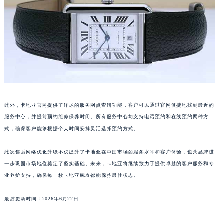
黑龙江省大庆市萨尔图区会战大街卡地亚售后服务中心（需提前预约）
黑龙江省鹤岗市向阳区红军路卡地亚售后服务中心（需提前预约）
黑龙江省黑河市爱辉区中央街卡地亚售后服务中心（需提前预约）
黑龙江省鸡西市鸡冠区红军路卡地亚售后服务中心（需提前预约）
黑龙江省佳木斯市向阳区长安路卡地亚售后服务中心（需提前预约）
黑龙江省牡丹江市东安区太平路卡地亚售后服务中心（需提前预约）
黑龙江省七台河市桃山区大同街卡地亚售后服务中心（需提前预约）
此外，卡地亚官网提供了详尽的服务网点查询功能，客户可以通过官网便捷地找到最近的
黑龙江省齐齐哈尔市龙沙区龙华路卡地亚售后服务中心（需提前预约）
服务中心，并提前预约维修保养时间。所有服务中心均支持电话预约和在线预约两种方
黑龙江省双鸭山市尖山区新兴大街卡地亚售后服务中心（需提前预约）
式，确保客户能够根据个人时间安排灵活选择预约方式。
黑龙江省绥化市北林区新华街与康庄路交叉口卡地亚售后服务中心（需提前预约）
黑龙江省伊春市伊美区通河路卡地亚售后服务中心（需提前预约）
此次售后网络优化升级不仅提升了卡地亚在中国市场的服务水平和客户体验，也为品牌进
吉林省白城市洮北区明仁南街卡地亚售后服务中心（需提前预约）
一步巩固市场地位奠定了坚实基础。未来，卡地亚将继续致力于提供卓越的客户服务和专
吉林省白山市浑江区浑江大街卡地亚售后服务中心（需提前预约）
业养护支持，确保每一枚卡地亚腕表都能保持最佳状态。
吉林省吉林市船营区河南街卡地亚售后服务中心（需提前预约）
最后更新时间：2026年6月22日
吉林省辽源市龙山区人民大街卡地亚售后服务中心（需提前预约）
吉林省梅河口市新华街道梅河大街卡地亚售后服务中心（需提前预约）