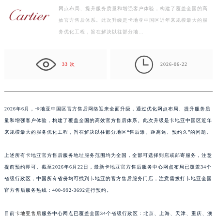
网点布局、提升服务质量和增强客户体验，构建了覆盖全国的高
盐城市盐都区世纪大道5号盐城金融城写字楼1号楼16层1604室（需提前预约）
效官方售后体系。此次升级是卡地亚中国区近年来规模最大的服
泰州市海陵区永定东路399号置地商务中心东塔写字楼（华润万象城）17层1706室（需提前预约）
务优化工程，旨在解决以往部分地…
宁波市江北区大闸南路500号来福士广场办公楼20层2009室（需提前预约）
杭州市上城区钱江路1366号华润大厦写字楼A座5层503-5室（需提前预约）

金华市金东区东市南街777号金华万达广场写字楼4号楼22层2209室（需提前预约）
33 次
2026-06-22
绍兴市越城区胜利东路379号世茂天际中心写字楼8层805室（需提前预约）
嘉兴市南湖区广益路705号嘉兴世界贸易中心写字楼A座13层1304室（需提前预约）
南昌市红谷滩新区红谷中大道998号绿地双子塔（中央广场）A1座办公楼14层07室（需提前预约）
2026年6月，卡地亚中国区官方售后网络迎来全面升级，通过优化网点布局、提升服务质
济南市历下区经十路11111号华润中心写字楼（万象城）15层1508室（需提前预约）
量和增强客户体验，构建了覆盖全国的高效官方售后体系。此次升级是卡地亚中国区近年
广州市天河区天河路230号万菱汇国际中心写字楼A塔7层704室（需提前预约）
来规模最大的服务优化工程，旨在解决以往部分地区“售后难、距离远、预约久”的问题。
广州市越秀区环市东路371-375号世界贸易中心大厦南塔写字楼15层07室（需提前预约）
上述所有卡地亚官方售后服务地址服务范围均为全国，全部可选择到店或邮寄服务，注意
深圳市罗湖区深南东路5001号华润大厦写字楼17层1701室（需提前预约）
提前预约即可。截至2026年6月22日，最新卡地亚官方售后服务中心网点布局已覆盖34个
惠州市惠城区江北文昌一路7号华贸大厦写字楼1座30层05室（需提前预约）
省级行政区，中国所有省份均可找到卡地亚的官方售后服务门店，注意需拨打卡地亚全国
厦门市思明区湖滨东路95号华润大厦写字楼B座11层1104室（需提前预约）
官方售后服务热线：400-992-3692进行预约。
福州市鼓楼区五四路128-1号恒力城写字楼15层03室（需提前预约）
成都市锦江区人民东路6号SAC东原中心写字楼24层2406B室（需提前预约）
目前
卡地亚售后
服务中心网点已覆盖全国34个省级行政区：北京、上海、天津、重庆、澳