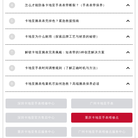
4
怎么才能防备卡地亚手表表带断裂？（手表表带保养）
山东省枣庄市滕州市北辛路与善国路交叉口卡地亚售后服务中心（需提前预约）
山东省淄博市张店区金晶大道卡地亚售后服务中心（需提前预约）
5
卡地亚腕表表壳掉色？紧急救援指南
上海市黄浦区南京东路299号宏伊国际广场写字楼8层806室卡地亚售后服务中心（需提前预约）
上海市徐汇区虹桥路3号港汇中心2座37层3705室卡地亚售后服务中心（需提前预约）
6
卡地亚为什么耐用（探索品牌工艺与材质的秘密）
浙江省杭州市上城区钱江路1366号华润大厦A座5层503-5室卡地亚售后服务中心（需提前预约）
浙江省湖州市吴兴区劳动路卡地亚售后服务中心（需提前预约）
7
解锁卡地亚腕表完美佩戴：短表带的5种创意解决方案
浙江省嘉兴市南湖区广益路705号嘉兴世界贸易中心A座13层1304室卡地亚售后服务中心（需提前预约）
浙江省金华市金东区东市南街777号金华万达广场4号楼22楼2209室卡地亚售后服务中心（需提前预约）
8
卡地亚手表时间调整规则（了解正确时机与方法）
浙江省丽水市莲都区解放街卡地亚售后服务中心（需提前预约）
浙江省宁波市江北区大闸南路500号来福士广场办公楼20层2009室卡地亚售后服务中心（需提前预约）
9
卡地亚腕表电量耗尽如何急救？高端腕表保养必读
浙江省衢州市柯城区上街卡地亚售后服务中心（需提前预约）
浙江省绍兴市越城区胜利东路379号世茂天际中心写字楼8层805室卡地亚售后服务中心（需提前预约）
深圳卡地亚手表维修中心
广州卡地亚手表
浙江省舟山市定海区解放东路卡地亚售后服务中心（需提前预约）
深圳卡地亚官方售后中心
重庆卡地亚手表维修点
澳门特别行政区大堂区议事亭前地（新马路）卡地亚售后服务中心（需提前预约）
澳门特别行政区风顺堂区南湾大马路卡地亚售后服务中心（需提前预约）
重庆卡地亚售后服务中心
广州卡地亚手表维修点服务中心
澳门特别行政区花地玛堂区关闸广场卡地亚售后服务中心（需提前预约）