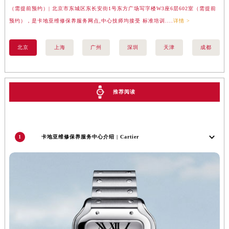
（需提前预约）| 北京市东城区东长安街1号东方广场写字楼W3座6层602室（需提前
汇
福建省漳州市龙文区步港路卡地亚售后服务中心（需提前预约）
预约），是卡地亚维修保养服务网点,中心技师均接受 标准培训....
详情 >
务网
江苏省常州市新北区龙锦路1590号现代传媒中心5号楼10层1008室卡地亚售后服务中心（需提前预约）
江苏省淮安市清江浦区淮海北路卡地亚售后服务中心（需提前预约）
北京
上海
广州
深圳
天津
成都
江苏省连云港市海州区通灌北路卡地亚售后服务中心（需提前预约）
江苏省南京市秦淮区中山南路1号南京中心22层22-C1-C3室卡地亚售后服务中心（需提前预约）
江苏省宿迁市宿城区西湖路卡地亚售后服务中心（需提前预约）
推荐阅读
江苏省泰州市海陵区永定东路399号置地商务中心东塔（华润万象城）17层1706室卡地亚售后服务中心（需提前预约）
江苏省徐州市鼓楼区淮海东路29号苏宁广场IFC国际金融中心35层3508室卡地亚售后服务中心（需提前预约）
江苏省盐城市盐都区世纪大道5号盐城金融城写字楼1号楼16层1604室卡地亚售后服务中心（需提前预约）
1
卡地亚维修保养服务中心介绍 | Cartier
江苏省扬州市邗江区国展路29号星耀天地写字楼1号楼18层1803室卡地亚售后服务中心（需提前预约）
江苏省镇江市京口区中山东路卡地亚售后服务中心（需提前预约）
江西省抚州市临川区赣东大道卡地亚售后服务中心（需提前预约）
江西省赣州市章贡区文清路卡地亚售后服务中心（需提前预约）
江西省吉安市吉州区井冈山大道卡地亚售后服务中心（需提前预约）
江西省景德镇市珠山区珠山中路卡地亚售后服务中心（需提前预约）
江西省九江市浔阳区浔阳路卡地亚售后服务中心（需提前预约）