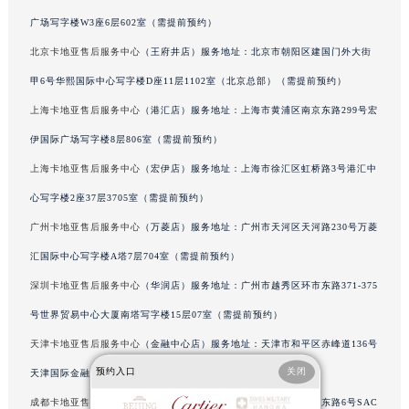
辽宁省沈阳市沈河区中街路137号亨得利名表维修授权店1楼卡地亚售后服务中心（需提前预约）
广场写字楼W3座6层602室（需提前预约）
辽宁省沈阳市沈河区中街路83号亨得利名表维修授权店1楼卡地亚售后服务中心（需提前预约）
北京卡地亚售后服务中心
（王府井店）服务地址：北京市朝阳区建国门外大街
北京市朝阳区建国门外大街甲6号华熙国际中心D座11层1102室卡地亚售后服务中心（北京总部）（需提前预约）
甲6号华熙国际中心写字楼D座11层1102室（北京总部）（需提前预约）
北京市东城区东长安街1号王府井东方广场W3座6层602室卡地亚售后服务中心（需提前预约）
上海卡地亚售后服务中心
（港汇店）服务地址：上海市黄浦区南京东路299号宏
河北省保定市竞秀区朝阳北大街北国先天下卡地亚售后服务中心（需提前预约）
伊国际广场写字楼8层806室（需提前预约）
内蒙古自治区阿拉善盟市左旗土尔扈特大街卡地亚售后服务中心（需提前预约）
上海卡地亚售后服务中心
（宏伊店）服务地址：上海市徐汇区虹桥路3号港汇中
内蒙古自治区巴彦淖尔市临河区新华街卡地亚售后服务中心（需提前预约）
内蒙古自治区包头市青山区幸福路甲3号王府井百货名表维修卡地亚售后服务中心（需提前预约）
心写字楼2座37层3705室（需提前预约）
内蒙古自治区赤峰市红山区哈达街卡地亚售后服务中心（需提前预约）
广州卡地亚售后服务中心
（万菱店）服务地址：广州市天河区天河路230号万菱
内蒙古自治区鄂尔多斯市东胜区伊金霍洛街卡地亚售后服务中心（需提前预约）
汇国际中心写字楼A塔7层704室（需提前预约）
内蒙古自治区呼伦贝尔市海拉尔区中央街卡地亚售后服务中心（需提前预约）
深圳卡地亚售后服务中心
（华润店）服务地址：广州市越秀区环市东路371-375
内蒙古自治区通辽市科尔沁区明仁大街卡地亚售后服务中心（需提前预约）
号世界贸易中心大厦南塔写字楼15层07室（需提前预约）
内蒙古自治区乌海市海勃湾区人民南路卡地亚售后服务中心（需提前预约）
天津卡地亚售后服务中心
（金融中心店）服务地址：天津市和平区赤峰道136号
内蒙古自治区乌兰察布市集宁区恩和大街卡地亚售后服务中心（需提前预约）
预约入口
关闭
天津国际金融中心写字楼26层2603室（需提前预约）
内蒙古自治区锡林郭勒盟市锡林浩特市光明街与额尔敦路交叉口卡地亚售后服务中心（需提前预约）
内蒙古自治区兴安盟市乌兰浩特市兴安大街卡地亚售后服务中心（需提前预约）
成都卡地亚售后服务中心
（东原店）服务地址：成都市锦江区人民东路6号SAC