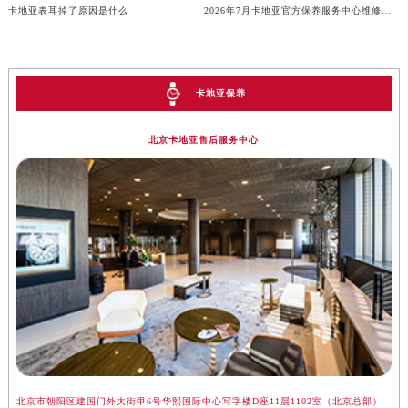
卡地亚表耳掉了原因是什么
2026年7月卡地亚官方保养服务中心维修点搬迁及增设补充方案文件内容
安徽省滁州市琅琊区南谯北路卡地亚售后服务中心（需提前预约）
安徽省阜阳市颍州区颍州北路卡地亚售后服务中心（需提前预约）
安徽省淮北市相山区淮海路卡地亚售后服务中心（需提前预约）
卡地亚保养
安徽省淮南市田家庵区国庆中路卡地亚售后服务中心（需提前预约）
安徽省黄山市屯溪区黄山西路卡地亚售后服务中心（需提前预约）
北京卡地亚售后服务中心
安徽省六安市金安区解放中路卡地亚售后服务中心（需提前预约）
安徽省马鞍山市雨山区湖南西路卡地亚售后服务中心（需提前预约）
安徽省宿州市埇桥区人民中路卡地亚售后服务中心（需提前预约）
安徽省铜陵市铜官区石城大道卡地亚售后服务中心（需提前预约）
安徽省芜湖市镜湖区中山路步行街卡地亚售后服务中心（需提前预约）
安徽省宣城市宣州区叠嶂西路卡地亚售后服务中心（需提前预约）
福建省龙岩市新罗区九一南路卡地亚售后服务中心（需提前预约）
福建省南平市建阳区人民西路卡地亚售后服务中心（需提前预约）
福建省宁德市蕉城区天湖东路卡地亚售后服务中心（需提前预约）
福建省莆田市城厢区霞林街道荔华东大道卡地亚售后服务中心（需提前预约）
福建省三明市三元区东乾二路卡地亚售后服务中心（需提前预约）
北京市朝阳区建国门外大街甲6号华熙国际中心写字楼D座11层1102室（北京总部）
上