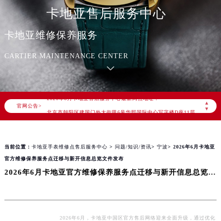
卡地亚售后服务中心
卡地亚维修保养服务
2026年8月卡地亚中国区售后服务网络优化升级公告
CARTIER MAINTENANCE CENTER
2026年8月卡地亚全国官方售后客户服务热线：400-992-3692
卡地亚官方全国统一服务热线400-992-3692，服务覆盖中国大陆、香港、澳门、台湾全部区域（非大陆需加拨“+86”）
2026年8月卡地亚售后服务中心最新网点地址：
▲
官网公告>
北京市朝阳区建国门外大街甲6号华熙国际中心写字楼D座11层1102室（北京总部）（需提前预约）
▼
北京市东城区东长安街1号东方广场写字楼W3座6层602室（需提前预约）
天津市和平区赤峰道136号天津国际金融中心写字楼26层2603室（需提前预约）
当前位置：
卡地亚手表维修点售后服务中心
>
问题/知识/资讯
>
宁波
> 2026年6月卡地亚
上海市徐汇区虹桥路3号港汇中心写字楼2座37层3705室（需提前预约）
官方维修保养服务点迁移与新开信息总览文件发布
上海市黄浦区南京东路299号宏伊国际广场写字楼8层806室（需提前预约）
2026年6月卡地亚官方维修保养服务点迁移与新开信息总览文件发布
南京市秦淮区中山南路1号（新街口）南京中心写字楼22层C1-1室（需提前预约）
常州市新北区龙锦路1590号现代传媒中心写字楼5号楼10层1008室（需提前预约）
徐州市鼓楼区淮海东路29号苏宁广场IFC国际金融中心写字楼35层3508室（需提前预约）
扬州市邗江区国展路29号星耀天地写字楼1号楼18层1803室（需提前预约）
2026年6月，卡地亚中国区官方售后网络迎来全面升级，通过优化