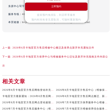
山西省大同市平城区迎宾街卡地亚售后服务中心（需提前预约）
东原中心写字楼24层2406B室（需提前预约）
立即预约
山西省晋城市城区黄华街卡地亚售后服务中心（需提前预约）
服务专线：
400-992-3692
提前预约免排队，到店即享服务
山西省晋中市榆次区顺城街卡地亚售后服务中心（需提前预约）
预约时间有变无需取消，可随时重新预约
本页链接：
http://www.cartierfw.com/problems/ningbo/31179.html
山西省临汾市尧都区解放路卡地亚售后服务中心（需提前预约）
山西省吕梁市离石区永宁中路与建设街交叉口卡地亚售后服务中心（需提前预约）
山西省朔州市朔城区怡西路与鄯阳西街交汇处卡地亚售后服务中心（需提前预约）
山西省忻州市忻府区和平东街与七一南路交叉口卡地亚售后服务中心（需提前预约）
上一篇:
2026年6月卡地亚官方售后维修中心搬迁及保养点新开补充通知文件
山西省阳泉市郊区平阳东街与新城大道交叉口卡地亚售后服务中心（需提前预约）
下一篇:
2026年6月卡地亚官方保养中心与维修服务中心迁址及新开补充指南文件内容公
山西省运城市盐湖区河东街卡地亚售后服务中心（需提前预约）
示
山西省长治市潞州区英雄中路卡地亚售后服务中心（需提前预约）
山西省太原市迎泽区迎泽街道解放路15号亨得利名表维修授权店3楼卡地亚售后服务中心（需提前预约）
相关文章
天津市和平区赤峰道136号天津国际金融中心26层2603室卡地亚售后服务中心（需提前预约）
安徽省安庆市迎江区人民路卡地亚售后服务中心（需提前预约）
2026年8月卡地亚官方售后网络变动补充最终通知（迁址+新设）
2026年8月卡地亚官方售后中心（维修保养）迁址及新设补充说明文件
安徽省蚌埠市蚌山区淮河路卡地亚售后服务中心（需提前预约）
卡地亚官方最新通知：2026年8月售后网点搬迁与增设方案
2026年8月卡地亚官方售后网点搬迁、新开补充修订最终完整汇编
2026年8月卡地亚官方售后网点变动速报最终期（迁址+新设）
2026年7月卡地亚官方保养服务中心维修点搬迁及增设补充确认稿
安徽省亳州市谯城区魏武大道卡地亚售后服务中心（需提前预约）
2026年7月卡地亚官方售后服务中心（维修_保养）迁址及新开最终定稿版
2026年7月卡地亚官方维修保养综合服务站最新调整说明
安徽省池州市贵池区长江路卡地亚售后服务中心（需提前预约）