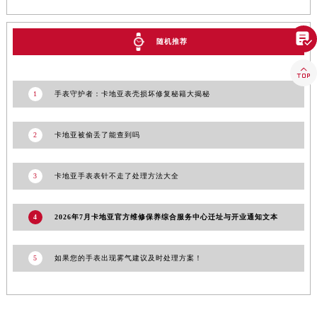
澳门特别行政区花王堂区大三巴商圈卡地亚售后服务中心（需提前预约）
澳门特别行政区嘉模堂区官也街卡地亚售后服务中心（需提前预约）

随机推荐
澳门省路氹城市金光大道卡地亚售后服务中心（需提前预约）

澳门特别行政区望德堂区塔石广场卡地亚售后服务中心（需提前预约）
福建省福州市鼓楼区五四路128-1号恒力城写字楼15层03室卡地亚售后服务中心（需提前预约）
1
手表守护者：卡地亚表壳损坏修复秘籍大揭秘
福建省厦门市思明区湖滨东路95号万象城华润大厦B座11层1104室卡地亚售后服务中心（需提前预约）
广东省潮州市潮安区新风路与潮汕路交汇处卡地亚售后服务中心（需提前预约）
2
卡地亚被偷丢了能查到吗
广东省广州市天河区天河路230号万菱汇国际中心A塔7层704室卡地亚售后服务中心（需提前预约）
广东省广州市越秀区环市东路371-375号世界贸易中心大厦南塔15层1507室卡地亚售后服务中心（需提前预约）
3
卡地亚手表表针不走了处理方法大全
广东省河源市源城区越王大道卡地亚售后服务中心（需提前预约）
广东省惠州市惠城区江北文昌一路7号华贸大厦1座30层3005室卡地亚售后服务中心（需提前预约）
4
2026年7月卡地亚官方维修保养综合服务中心迁址与开业通知文本
广东省江门市蓬江区广场西路卡地亚售后服务中心（需提前预约）
广东省揭阳市榕城进贤门步行街卡地亚售后服务中心（需提前预约）
5
如果您的手表出现雾气建议及时处理方案！
广东省茂名市电白区水东街道迎宾大道卡地亚售后服务中心（需提前预约）
广东省梅州市梅江区金燕大道卡地亚售后服务中心（需提前预约）
广东省清远市清城区湖西路卡地亚售后服务中心（需提前预约）