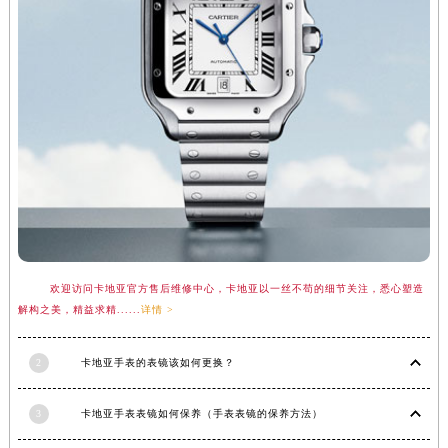
江西省南昌市红谷滩新区红谷中大道998号绿地双子塔（中央广场）A1座办公楼14层1407室卡地亚售后服务中心（需提前预约）
江西省萍乡市安源区萍安北大道与康庄路交叉口卡地亚售后服务中心（需提前预约）
江西省上饶市信州区滨江西路卡地亚售后服务中心（需提前预约）
江西省新余市渝水区北湖西路卡地亚售后服务中心（需提前预约）
江西省宜春市袁州区中山中路卡地亚售后服务中心（需提前预约）
江西省鹰潭市月湖区胜利东路卡地亚售后服务中心（需提前预约）
山东省德州市德城区东风中路卡地亚售后服务中心（需提前预约）
山东省东营市东营区济南路卡地亚售后服务中心（需提前预约）
山东省济南市历下区经十路11111号华润中心写字楼（万象城）15层1508室卡地亚售后服务中心（需提前预约）
山东省济宁市任城区太白楼路卡地亚售后服务中心（需提前预约）
欢迎访问卡地亚官方售后维修中心，卡地亚以一丝不苟的细节关注，悉心塑造
山东省莱芜市文化南路8号银座商城名表维修一楼名表维修卡地亚售后服务中心（需提前预约）
解构之美，精益求精......
详情 >
山东省临沂市兰山区解放路卡地亚售后服务中心（需提前预约）
山东省日照市东港区烟台路卡地亚售后服务中心（需提前预约）
2
卡地亚手表的表镜该如何更换？
山东省泰安市泰山区财源街道泰山大街卡地亚售后服务中心（需提前预约）
山东省威海市环翠区新威海路89号振华商厦一楼名表维修卡地亚售后服务中心（需提前预约）
3
卡地亚手表表镜如何保养（手表表镜的保养方法）
山东省潍坊市奎文区东风东街卡地亚售后服务中心（需提前预约）