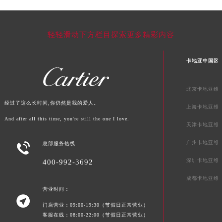
广东省汕头市龙湖区长平路卡地亚售后服务中心（需提前预约）
广东省汕尾市城区香洲街道园林社区翠园街卡地亚售后服务中心（需提前预约）
轻轻滑动下方栏目探索更多精彩内容
广东省韶关市武江区芙蓉新区与老城中心交汇处卡地亚售后服务中心（需提前预约）
广东省深圳市罗湖区深南东路5001号华润大厦17层1701室卡地亚售后服务中心（需提前预约）
卡地亚中国区
广东省阳江市江城区东风一路卡地亚售后服务中心（需提前预约）
广东省云浮市云城区金山路卡地亚售后服务中心（需提前预约）
北京卡地亚维
广东省湛江市赤坎区观海北路卡地亚售后服务中心（需提前预约）
经过了这么长时间,你仍然是我的爱人。
广东省肇庆市端州区信安大道与砚都大道交汇处卡地亚售后服务中心（需提前预约）
上海卡地亚维
And after all this time, you're still the one I love.
广西壮族自治区百色市右江区中山二路卡地亚售后服务中心（需提前预约）
天津卡地亚维
广西壮族自治区北海市海城区北京路卡地亚售后服务中心（需提前预约）
广州卡地亚维

总部服务热线
广西壮族自治区崇左市江州区石景林街道友谊大道与丽川路交汇处卡地亚售后服务中心（需提前预约）
深圳卡地亚维
400-992-3692
广西壮族自治区防城港市港口区金花茶大道卡地亚售后服务中心（需提前预约）
广西壮族自治区贵港市港北区港城街道布山大道与仙衣路交叉口卡地亚售后服务中心（需提前预约）
成都卡地亚维
营业时间：
广西壮族自治区桂林市秀峰区红岭路卡地亚售后服务中心（需提前预约）

广西壮族自治区河池市金城江区金城江街道朝阳路卡地亚售后服务中心（需提前预约）
门店营业：09:00-19:30（节假日正常营业）
客服在线：08:00-22:00（节假日正常营业）
广西壮族自治区贺州市八步区城东街道灵峰南路卡地亚售后服务中心（需提前预约）