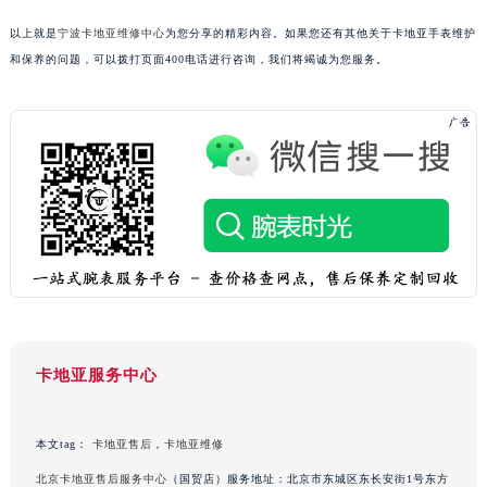
吉林省四平市铁东区紫气大路与南九经街交汇处卡地亚售后服务中心（需提前预约）
以上就是
宁波卡地亚维修中心
为您分享的精彩内容。如果您还有其他关于卡地亚手表维护
吉林省松原市宁江区五环大街卡地亚售后服务中心（需提前预约）
和保养的问题，可以拨打页面400电话进行咨询，我们将竭诚为您服务。
吉林省通化市东昌区环通乡江南大街卡地亚售后服务中心（需提前预约）
吉林省延边市延吉市解放路卡地亚售后服务中心（需提前预约）
辽宁省鞍山市铁东区站前街卡地亚售后服务中心（需提前预约）
辽宁省本溪市平山区胜利路卡地亚售后服务中心（需提前预约）
辽宁省朝阳市双塔区新华路卡地亚售后服务中心（需提前预约）
辽宁省丹东市振兴区七经街卡地亚售后服务中心（需提前预约）
辽宁省抚顺市新抚区东一路卡地亚售后服务中心（需提前预约）
辽宁省阜新市海州区解放大街卡地亚售后服务中心（需提前预约）
辽宁省葫芦岛市连山区中央路卡地亚售后服务中心（需提前预约）
辽宁省锦州市古塔区中央大街卡地亚售后服务中心（需提前预约）
卡地亚服务中心
辽宁省辽阳市白塔区新运大街卡地亚售后服务中心（需提前预约）
辽宁省盘锦市兴隆台区石油大街卡地亚售后服务中心（需提前预约）
本文tag：
卡地亚售后
，
卡地亚维修
辽宁省铁岭市银州区南马路卡地亚售后服务中心（需提前预约）
辽宁省营口市站前区市府路与渤海大街交叉口卡地亚售后服务中心（需提前预约）
北京卡地亚售后服务中心
（国贸店）服务地址：北京市东城区东长安街1号东方