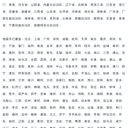
门、香港、河北省、山西省、内蒙古自治区、辽宁省、吉林省、黑龙江省、江苏省、浙江
重庆市江北区观音桥步行街2号融恒时代广场写字楼9层902室（需提前预约）
省、安徽省、福建省、江西省、山东省、台湾省、河南省、湖北省、湖南省、广东省、广
长沙市芙蓉区定王台街道建湘路393号世茂环球金融中心写字楼（芙蓉广场）10层13室（需提前预约）
西壮族自治区、海南省、四川省、贵州省、云南省、西藏自治区、陕西省、甘肃省、青海
郑州市二七区铭功路10号华润大厦写字楼29层2905室（需提前预约）
省、宁夏回族自治区、新疆维吾尔自治区；
太原市迎泽区解放路15号亨得利名表服务中心（品牌授权店）3层整层（需提前预约）
沈阳市沈河区中街路137号亨得利名表服务中心（品牌授权店）1层整层（需提前预约）
地级市已覆盖：北京、上海、广州、深圳、成都、杭州、天津、南京、重庆、郑州、长
沈阳市沈河区中街路83号亨得利名表服务中心（品牌授权店）1层整层（需提前预约）
沙、宁波、厦门、福州、南昌、金华、嘉兴、扬州、常州、绍兴、徐州、盐城、泰州、济
南、惠州、苏州、武汉、西安、青岛、无锡、温州、沈阳、大连、海口、三亚、佛山、东
乌鲁木齐市天山区红山路26号时代广场（CCMALL）C座17层17-B（需提前预约）
莞、珠海、哈尔滨、合肥、昆明、太原、石家庄、南宁、南通、长春、烟台、唐山、廊
温州市鹿城区锦绣路1067号置信广场10层1015室（需提前预约）
坊、保定、贵阳、泉州、台州、湖州、中山、乌鲁木齐、洛阳、邯郸、秦皇岛、澳门、西
哈尔滨市道里区友谊西路600号富力中心T2座写字楼29层03室（需提前预约）
宁、潍坊、呼和浩特、沧州、鞍山、赣州、临沂、岳阳、平顶山、镇江、桂林、芜湖、汕
大连市中山区人民路15号国际金融大厦7层G室（需提前预约）
头、淄博、兰州、银川、郴州、大庆、张家口、衡阳、焦作、周口、邵阳、亳州、新乡、
佛山市禅城区季华五路57号万科金融中心C座12层1205室（需提前预约）
衡水、牡丹江、德州、聊城、包头、淮安、宜昌、许昌、邢台、宿迁、丽水、蚌埠、上
东莞市东城街道鸿福东路1号民盈国贸中心T1写字楼9层907室（需提前预约）
饶、晋中、葫芦岛、四平、宜春、滁州、大同、舟山、绵阳、天水、德阳、承德、绥化、
马鞍山、三明、滨州、黄冈、赤峰、荆州、通化、鸡西、佳木斯、黑河、连云港、阜阳、
无锡市梁溪区人民中路139号恒隆广场写字楼1座11层1104室（需提前预约）
吉安、枣庄、永州、清远、揭阳、梧州、渭南、延安、长治、运城、淮南、莆田、荆门、
南通市崇川区工农路57号圆融广场写字楼16层1603室（需提前预约）
益阳、梅州、达州、榆林、威海、九江、济宁、齐齐哈尔、南阳、常德、呼伦贝尔、丹
苏州市苏州工业园区星港街199号苏州中心办公楼C座22层08室（需提前预约）
东、锦州、辽阳、辽源、衢州、安庆、龙岩、宁德、鹰潭、泰安、商丘、驻马店、咸宁、
武汉市江汉区解放大道686号世界贸易大厦38层09室（需提前预约）