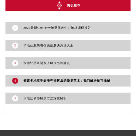
随机推荐
新疆维吾尔自治区库车市库车市文化东路卡地亚售后服务中心（需提前预约）
新疆维吾尔自治区库尔勒市库尔勒市人民东路卡地亚售后服务中心（需提前预约）
新疆维吾尔自治区奎屯市团结西街卡地亚售后服务中心（需提前预约）
1
2026最新Cartier卡地亚保养中心地址调研报告
新疆维吾尔自治区昆玉市昆泉街卡地亚售后服务中心（需提前预约）
新疆维吾尔自治区沙湾市三道河子镇世纪大道南路卡地亚售后服务中心（需提前预约）
2
卡地亚腕表表针脱落解决方法大全
新疆维吾尔自治区石河子市北二路卡地亚售后服务中心（需提前预约）
新疆维吾尔自治区双河市光明路卡地亚售后服务中心（需提前预约）
3
卡地亚手表进灰了解决办法盘点
新疆维吾尔自治区塔城市塔城地区闻琴路卡地亚售后服务中心（需提前预约）
新疆维吾尔自治区铁门关市兴疆路卡地亚售后服务中心（需提前预约）
4
探索卡地亚手表表壳损坏后的修复艺术：独门解决技巧揭秘
新疆维吾尔自治区图木舒克市图木舒克市中兴街卡地亚售后服务中心（需提前预约）
新疆维吾尔自治区吐鲁番市高昌区文化中路文化中路卡地亚售后服务中心（需提前预约）
5
卡地亚偷停解决方法深度解析
新疆维吾尔自治区乌苏市乌鲁木齐北路卡地亚售后服务中心（需提前预约）
新疆维吾尔自治区五家渠市长征西街卡地亚售后服务中心（需提前预约）
新疆维吾尔自治区新星市东风路卡地亚售后服务中心（需提前预约）
新疆维吾尔自治区伊宁市解放西路卡地亚售后服务中心（需提前预约）
贵州省安顺市西秀区中华南路卡地亚售后服务中心（需提前预约）