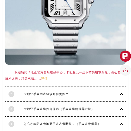
青海省海东市乐都区滨河路卡地亚售后服务中心（需提前预约）
青海省海南藏族自治州共和县青海湖大街卡地亚售后服务中心（需提前预约）
青海省海西蒙古族藏族自治州德令哈市柴达木路卡地亚售后服务中心（需提前预约）
青海省黄南藏族自治州同仁市德合隆路卡地亚售后服务中心（需提前预约）
青海省西宁市城西区海湖新区西关大道卡地亚售后服务中心（需提前预约）
青海省玉树藏族自治州结古镇胜利路卡地亚售后服务中心（需提前预约）

陕西省安康市汉滨区金州路卡地亚售后服务中心（需提前预约）
陕西省宝鸡市渭滨区经二路卡地亚售后服务中心（需提前预约）

陕西省汉中市汉台区北大街卡地亚售后服务中心（需提前预约）
欢迎访问卡地亚官方售后维修中心，卡地亚以一丝不苟的细节关注，悉心塑造
解构之美，精益求精......
详情 >
陕西省商洛市商州区州城街卡地亚售后服务中心（需提前预约）
陕西省铜川市王益区红旗街卡地亚售后服务中心（需提前预约）
2
卡地亚手表的表镜该如何更换？
陕西省渭南市临渭区东风大街卡地亚售后服务中心（需提前预约）
陕西省咸阳市秦都区沣西新城统一西路与白马河路交汇处卡地亚售后服务中心（需提前预约）
3
卡地亚手表表镜如何保养（手表表镜的保养方法）
陕西省延安市宝塔区中心街卡地亚售后服务中心（需提前预约）
陕西省榆林市榆阳区长兴路卡地亚售后服务中心（需提前预约）
4
怎么才能防备卡地亚手表表带断裂？（手表表带保养）
新疆维吾尔自治区阿克苏市东大街卡地亚售后服务中心（需提前预约）