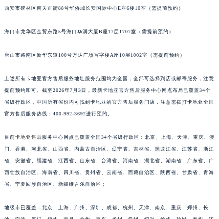
西安市碑林区南关正街88号华侨城长安国际中心E座6楼10室（需提前预约）
安徽省滁州市琅琊区南谯北路卡地亚售后服务中心（需提前预约）
安徽省阜阳市颍州区颍州北路卡地亚售后服务中心（需提前预约）
海口市龙华区金贸东路5号海口华润大厦B座17层1707室（需提前预约）
安徽省淮北市相山区淮海路卡地亚售后服务中心（需提前预约）
安徽省淮南市田家庵区国庆中路卡地亚售后服务中心（需提前预约）
唐山市路南区新华东道100号万达广场写字楼A座10层1002室（需提前预约）
安徽省黄山市屯溪区黄山西路卡地亚售后服务中心（需提前预约）
安徽省六安市金安区解放中路卡地亚售后服务中心（需提前预约）
上述所有卡地亚官方售后服务地址服务范围均为全国，全部可选择到店或邮寄服务，注意
提前预约即可。截至2026年7月3日，最新卡地亚官方售后服务中心网点布局已覆盖34个
安徽省马鞍山市雨山区湖南西路卡地亚售后服务中心（需提前预约）
省级行政区，中国所有省份均可找到卡地亚的官方售后服务门店，注意需拨打卡地亚全国
安徽省宿州市埇桥区人民中路卡地亚售后服务中心（需提前预约）
官方售后服务热线：400-992-3692进行预约。
安徽省铜陵市铜官区石城大道卡地亚售后服务中心（需提前预约）
安徽省芜湖市镜湖区中山路步行街卡地亚售后服务中心（需提前预约）
目前
卡地亚售后
服务中心网点已覆盖全国34个省级行政区：北京、上海、天津、重庆、澳
安徽省宣城市宣州区叠嶂西路卡地亚售后服务中心（需提前预约）
门、香港、河北省、山西省、内蒙古自治区、辽宁省、吉林省、黑龙江省、江苏省、浙江
福建省龙岩市新罗区九一南路卡地亚售后服务中心（需提前预约）
省、安徽省、福建省、江西省、山东省、台湾省、河南省、湖北省、湖南省、广东省、广
西壮族自治区、海南省、四川省、贵州省、云南省、西藏自治区、陕西省、甘肃省、青海
福建省南平市建阳区人民西路卡地亚售后服务中心（需提前预约）
省、宁夏回族自治区、新疆维吾尔自治区；
福建省宁德市蕉城区天湖东路卡地亚售后服务中心（需提前预约）
福建省莆田市城厢区霞林街道荔华东大道卡地亚售后服务中心（需提前预约）
地级市已覆盖：北京、上海、广州、深圳、成都、杭州、天津、南京、重庆、郑州、长
福建省三明市三元区东乾二路卡地亚售后服务中心（需提前预约）