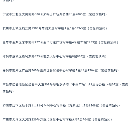
前预约）
南宁市青秀区金湖路59号地王大厦12楼1224室（需提前预约）
合肥市蜀山区潜山路111号万象城华润大厦B座12楼03室（需提前预约）
宁波市江北区大闸南路500号来福士广场办公楼20层2009室（需提前预约）
泉州市丰泽区宝洲路729号浦西万达中心写字楼A座7楼709室（需提前预约）
杭州市上城区钱江路1366号华润大厦写字楼A座5层503-5室（需提前预约）
青岛市南区山东路6号华润大厦B座22层04室（需提前预约）
烟台市芝罘区胜利路139号万达金融中心A座907室（需提前预约）
金华市金东区东市南街777号金华万达广场写字楼4号楼22层2209室（需提前预约）
长春市朝阳区西安大路727号中银大厦A座(旺进大厦)18层09室（需提前预约）
贵阳市南明区都司高架桥路33号亨特国际金融中心14楼14D（需提前预约）
绍兴市越城区胜利东路379号世茂天际中心写字楼8层805室（需提前预约）
昆明市盘龙区北京路928号同德昆明广场写字楼10层06室（需提前预约）
嘉兴市南湖区广益路705号嘉兴世界贸易中心写字楼A座13层1304室（需提前预约）
石家庄市长安区中山东路39号勒泰中心写字楼B座13层07室（需提前预约）
西安市碑林区南关正街88号华侨城长安国际中心E座6楼10室（需提前预约）
南昌市红谷滩新区红谷中大道998号绿地双子塔（中央广场）A1座办公楼14层07室（需提
海口市龙华区金贸东路5号海口华润大厦B座17层1707室（需提前预约）
前预约）
唐山市路南区新华东道100号万达广场写字楼A座10层1002室（需提前预约）
台州市椒江区东海大道1800号腾达中心东1幢20楼2002室（需提前预约）
济南市历下区经十路11111号华润中心写字楼（万象城）15层1508室（需提前预约）
内蒙古自治区呼和浩特市玉泉区大学西街70号华润万象城写字楼（鄂尔多斯大厦）23层2326室（需提前预约）
广州市天河区天河路230号万菱汇国际中心写字楼A塔7层704室（需提前预约）
甘肃省兰州市七里河区西津西路16号兰州中心写字楼21层2102室（需提前预约）
重庆市解放碑渝中区民权路28号英利国际金融中心写字楼20层01室（需提前预约）