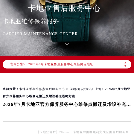
卡地亚售后服务中心
卡地亚维修保养服务
2026年8月卡地亚中国区售后服务网络优化升级公告
CARTIER MAINTENANCE CENTER
2026年8月卡地亚全国官方售后客户服务热线：400-992-3692
卡地亚官方全国统一服务热线400-992-3692，服务覆盖中国大陆、香港、澳门、台湾全部区域（非大陆需加拨“+86”）
2026年8月卡地亚售后服务中心最新网点地址：
▲
官网公告>
北京市朝阳区建国门外大街甲6号华熙国际中心写字楼D座11层1102室（北京总部）（需提前预约）
▼
北京市东城区东长安街1号东方广场写字楼W3座6层602室（需提前预约）
天津市和平区赤峰道136号天津国际金融中心写字楼26层2603室（需提前预约）
当前位置：
卡地亚手表维修点售后服务中心
>
问题/知识/资讯
>
上海
> 2026年7月卡地亚
上海市徐汇区虹桥路3号港汇中心写字楼2座37层3705室（需提前预约）
官方保养服务中心维修点搬迁及增设补充最终方案
上海市黄浦区南京东路299号宏伊国际广场写字楼8层806室（需提前预约）
2026年7月卡地亚官方保养服务中心维修点搬迁及增设补充最终方案
南京市秦淮区中山南路1号（新街口）南京中心写字楼22层C1-1室（需提前预约）
常州市新北区龙锦路1590号现代传媒中心写字楼5号楼10层1008室（需提前预约）
徐州市鼓楼区淮海东路29号苏宁广场IFC国际金融中心写字楼35层3508室（需提前预约）
扬州市邗江区国展路29号星耀天地写字楼1号楼18层1803室（需提前预约）
【卡地亚售后】2026年，卡地亚中国区顺利完成全国售后服务网