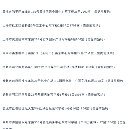
重庆市江北区观音桥步行街2号融恒时代广场写字楼9层902室（需提前预约）
天津市和平区赤峰道136号天津国际金融中心写字楼26层2603室（需提前预约）
长沙市芙蓉区定王台街道建湘路393号世茂环球金融中心写字楼（芙蓉广场）10层13室（需提前预约）
郑州市二七区铭功路10号华润大厦写字楼29层2905室（需提前预约）
上海市徐汇区虹桥路3号港汇中心写字楼2座37层3705室（需提前预约）
太原市迎泽区解放路15号亨得利名表服务中心（品牌授权店）3层整层（需提前预约）
沈阳市沈河区中街路137号亨得利名表服务中心（品牌授权店）1层整层（需提前预约）
上海市黄浦区南京东路299号宏伊国际广场写字楼8层806室（需提前预约）
沈阳市沈河区中街路83号亨得利名表服务中心（品牌授权店）1层整层（需提前预约）
南京市秦淮区中山南路1号（新街口）南京中心写字楼22层C1-1室（需提前预约）
乌鲁木齐市天山区红山路26号时代广场（CCMALL）C座17层17-B（需提前预约）
温州市鹿城区锦绣路1067号置信广场10层1015室（需提前预约）
常州市新北区龙锦路1590号现代传媒中心写字楼5号楼10层1008室（需提前预约）
哈尔滨市道里区友谊西路600号富力中心T2座写字楼29层03室（需提前预约）
大连市中山区人民路15号国际金融大厦7层G室（需提前预约）
徐州市鼓楼区淮海东路29号苏宁广场IFC国际金融中心写字楼35层3508室（需提前预约）
佛山市禅城区季华五路57号万科金融中心C座12层1205室（需提前预约）
东莞市东城街道鸿福东路1号民盈国贸中心T1写字楼9层907室（需提前预约）
扬州市邗江区国展路29号星耀天地写字楼1号楼18层1803室（需提前预约）
无锡市梁溪区人民中路139号恒隆广场写字楼1座11层1104室（需提前预约）
盐城市盐都区世纪大道5号盐城金融城写字楼1号楼16层1604室（需提前预约）
南通市崇川区工农路57号圆融广场写字楼16层1603室（需提前预约）
苏州市苏州工业园区星港街199号苏州中心办公楼C座22层08室（需提前预约）
泰州市海陵区永定东路399号置地商务中心东塔写字楼（华润万象城）17层1706室（需提
武汉市江汉区解放大道686号世界贸易大厦38层09室（需提前预约）