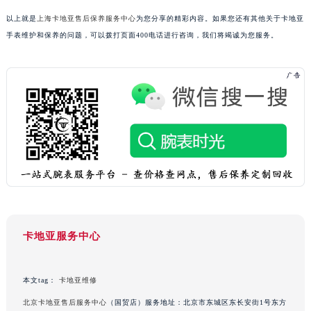
广西壮族自治区来宾市兴宾区桂中大道卡地亚售后服务中心（需提前预约）
以上就是
上海卡地亚售后保养服务中心
为您分享的精彩内容。如果您还有其他关于卡地亚
广西壮族自治区柳州市城中区中山中路卡地亚售后服务中心（需提前预约）
手表维护和保养的问题，可以拨打页面400电话进行咨询，我们将竭诚为您服务。
广西壮族自治区钦州市钦南区金海湾东大街卡地亚售后服务中心（需提前预约）
广西壮族自治区梧州市万秀区龙湖镇高旺路卡地亚售后服务中心（需提前预约）
广西壮族自治区玉林市玉州区金玉路卡地亚售后服务中心（需提前预约）
海南省儋州市儋州市那大镇兰洋北路卡地亚售后服务中心（需提前预约）
海南省东方市八所镇解放西路卡地亚售后服务中心（需提前预约）
海南省琼海市嘉积镇东风路卡地亚售后服务中心（需提前预约）
海南省三沙市西沙区西沙群岛永兴岛北京路卡地亚售后服务中心（需提前预约）
海南省三亚市吉阳区迎宾路卡地亚售后服务中心（需提前预约）
海南省万宁市万城镇解放路卡地亚售后服务中心（需提前预约）
海南省文昌市文城镇教育东路卡地亚售后服务中心（需提前预约）
卡地亚服务中心
海南省五指山市通什镇三月三大道卡地亚售后服务中心（需提前预约）
香港特别行政区尖沙咀区油尖旺区广东道卡地亚售后服务中心（需提前预约）
本文tag：
卡地亚维修
香港特别行政区金钟区中西区金钟道卡地亚售后服务中心（需提前预约）
北京卡地亚售后服务中心
（国贸店）服务地址：北京市东城区东长安街1号东方
香港特别行政区九龙区油尖旺区弥敦道卡地亚售后服务中心（需提前预约）