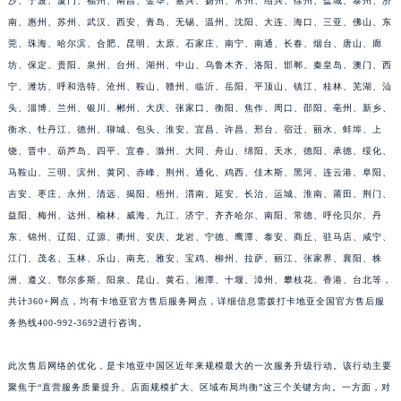
沙、宁波、厦门、福州、南昌、金华、嘉兴、扬州、常州、绍兴、徐州、盐城、泰州、济
福建省漳州市龙文区步港路卡地亚售后服务中心（需提前预约）
南、惠州、苏州、武汉、西安、青岛、无锡、温州、沈阳、大连、海口、三亚、佛山、东
江苏省常州市新北区龙锦路1590号现代传媒中心5号楼10层1008室卡地亚售后服务中心（需提前预约）
莞、珠海、哈尔滨、合肥、昆明、太原、石家庄、南宁、南通、长春、烟台、唐山、廊
坊、保定、贵阳、泉州、台州、湖州、中山、乌鲁木齐、洛阳、邯郸、秦皇岛、澳门、西
江苏省淮安市清江浦区淮海北路卡地亚售后服务中心（需提前预约）
宁、潍坊、呼和浩特、沧州、鞍山、赣州、临沂、岳阳、平顶山、镇江、桂林、芜湖、汕
江苏省连云港市海州区通灌北路卡地亚售后服务中心（需提前预约）
头、淄博、兰州、银川、郴州、大庆、张家口、衡阳、焦作、周口、邵阳、亳州、新乡、
江苏省南京市秦淮区中山南路1号南京中心22层22-C1-C3室卡地亚售后服务中心（需提前预约）
衡水、牡丹江、德州、聊城、包头、淮安、宜昌、许昌、邢台、宿迁、丽水、蚌埠、上
江苏省宿迁市宿城区西湖路卡地亚售后服务中心（需提前预约）
饶、晋中、葫芦岛、四平、宜春、滁州、大同、舟山、绵阳、天水、德阳、承德、绥化、
江苏省泰州市海陵区永定东路399号置地商务中心东塔（华润万象城）17层1706室卡地亚售后服务中心（需提前预约）
马鞍山、三明、滨州、黄冈、赤峰、荆州、通化、鸡西、佳木斯、黑河、连云港、阜阳、
江苏省徐州市鼓楼区淮海东路29号苏宁广场IFC国际金融中心35层3508室卡地亚售后服务中心（需提前预约）
吉安、枣庄、永州、清远、揭阳、梧州、渭南、延安、长治、运城、淮南、莆田、荆门、
益阳、梅州、达州、榆林、威海、九江、济宁、齐齐哈尔、南阳、常德、呼伦贝尔、丹
江苏省盐城市盐都区世纪大道5号盐城金融城写字楼1号楼16层1604室卡地亚售后服务中心（需提前预约）
东、锦州、辽阳、辽源、衢州、安庆、龙岩、宁德、鹰潭、泰安、商丘、驻马店、咸宁、
江苏省扬州市邗江区国展路29号星耀天地写字楼1号楼18层1803室卡地亚售后服务中心（需提前预约）
江门、茂名、玉林、乐山、南充、雅安、宝鸡、柳州、拉萨、丽江、张家界、襄阳、株
江苏省镇江市京口区中山东路卡地亚售后服务中心（需提前预约）
洲、遵义、鄂尔多斯、阳泉、昆山、黄石、湘潭、十堰、漳州、攀枝花、香港、台北等，
江西省抚州市临川区赣东大道卡地亚售后服务中心（需提前预约）
共计360+网点，均有卡地亚官方售后服务网点，详细信息需拨打卡地亚全国官方售后服
江西省赣州市章贡区文清路卡地亚售后服务中心（需提前预约）
务热线400-992-3692进行咨询。
江西省吉安市吉州区井冈山大道卡地亚售后服务中心（需提前预约）
此次售后网络的优化，是卡地亚中国区近年来规模最大的一次服务升级行动。该行动主要
江西省景德镇市珠山区珠山中路卡地亚售后服务中心（需提前预约）
聚焦于“直营服务质量提升、店面规模扩大、区域布局均衡”这三个关键方向。一方面，对
江西省九江市浔阳区浔阳路卡地亚售后服务中心（需提前预约）