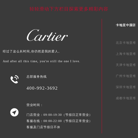
贵州省毕节市七星关区松山路卡地亚售后服务中心（需提前预约）
轻轻滑动下方栏目探索更多精彩内容
贵州省六盘水市钟山区钟山大道卡地亚售后服务中心（需提前预约）
贵州省黔东南苗族侗族自治州凯里市北京西路卡地亚售后服务中心（需提前预约）
卡地亚中国区
贵州省黔西南布依族苗族自治州兴义市大道与桔香路交汇处卡地亚售后服务中心（需提前预约）
贵州省铜仁市碧江区民主路卡地亚售后服务中心（需提前预约）
北京卡地亚维
贵州省遵义市红花岗区共青大道与嵩山路交叉口卡地亚售后服务中心（需提前预约）
经过了这么长时间,你仍然是我的爱人。
上海卡地亚维
四川省阿坝州市马尔康市团结街卡地亚售后服务中心（需提前预约）
And after all this time, you're still the one I love.
天津卡地亚维
四川省巴中市巴州区江北大道卡地亚售后服务中心（需提前预约）
四川省成都市锦江区人民东路6号SAC东原中心24层2406B室卡地亚售后服务中心（需提前预约）
广州卡地亚维

总部服务热线
四川省达州市通川区中心广场、老车坝卡地亚售后服务中心（需提前预约）
深圳卡地亚维
400-992-3692
四川省德阳市旌阳区长江西路、南街卡地亚售后服务中心（需提前预约）
成都卡地亚维
四川省甘孜州市康定市情歌广场、箭炉街卡地亚售后服务中心（需提前预约）
营业时间：
四川省广安市广安区建安南路卡地亚售后服务中心（需提前预约）

门店营业：09:00-19:30（节假日正常营业）
四川省广元市利州区老城南北街、东大街卡地亚售后服务中心（需提前预约）
客服在线：08:00-22:00（节假日正常营业）
四川省乐山市市中区嘉定中路卡地亚售后服务中心（需提前预约）
客服及门店节假日不休
四川省凉山州市西昌市大巷口下街卡地亚售后服务中心（需提前预约）