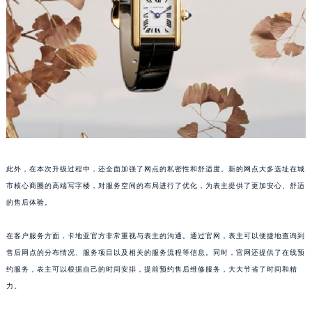
山东省枣庄市滕州市北辛路与善国路交叉口卡地亚售后服务中心（需提前预约）
山东省淄博市张店区金晶大道卡地亚售后服务中心（需提前预约）
上海市黄浦区南京东路299号宏伊国际广场写字楼8层806室卡地亚售后服务中心（需提前预约）
上海市徐汇区虹桥路3号港汇中心2座37层3705室卡地亚售后服务中心（需提前预约）
浙江省杭州市上城区钱江路1366号华润大厦A座5层503-5室卡地亚售后服务中心（需提前预约）
浙江省湖州市吴兴区劳动路卡地亚售后服务中心（需提前预约）
预约入口
关闭
浙江省嘉兴市南湖区广益路705号嘉兴世界贸易中心A座13层1304室卡地亚售后服务中心（需提前预约）
浙江省金华市金东区东市南街777号金华万达广场4号楼22楼2209室卡地亚售后服务中心（需提前预约）
立即预约
此外，在本次升级过程中，还全面加强了网点的私密性和舒适度。新的网点大多选址在城
浙江省丽水市莲都区解放街卡地亚售后服务中心（需提前预约）
提前预约免排队，到店即享服务
市核心商圈的高端写字楼，对服务空间的布局进行了优化，为表主提供了更加安心、舒适
浙江省宁波市江北区大闸南路500号来福士广场办公楼20层2009室卡地亚售后服务中心（需提前预约）
预约时间有变无需取消，可随时重新预约
的售后体验。
浙江省衢州市柯城区上街卡地亚售后服务中心（需提前预约）
浙江省绍兴市越城区胜利东路379号世茂天际中心写字楼8层805室卡地亚售后服务中心（需提前预约）
在客户服务方面，卡地亚官方非常重视与表主的沟通。通过官网，表主可以便捷地查询到
浙江省舟山市定海区解放东路卡地亚售后服务中心（需提前预约）
售后网点的分布情况、服务项目以及相关的服务流程等信息。同时，官网还提供了在线预
澳门特别行政区大堂区议事亭前地（新马路）卡地亚售后服务中心（需提前预约）
约服务，表主可以根据自己的时间安排，提前预约售后维修服务，大大节省了时间和精
力。
澳门特别行政区风顺堂区南湾大马路卡地亚售后服务中心（需提前预约）
澳门特别行政区花地玛堂区关闸广场卡地亚售后服务中心（需提前预约）