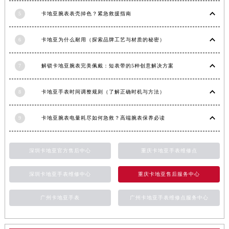
新疆维吾尔自治区阿拉尔市胜利大道卡地亚售后服务中心（需提前预约）
5
卡地亚腕表表壳掉色？紧急救援指南
新疆维吾尔自治区阿拉山口市友好路卡地亚售后服务中心（需提前预约）
新疆维吾尔自治区阿勒泰市解放路卡地亚售后服务中心（需提前预约）
6
卡地亚为什么耐用（探索品牌工艺与材质的秘密）
新疆维吾尔自治区阿图什市光明路卡地亚售后服务中心（需提前预约）
7
解锁卡地亚腕表完美佩戴：短表带的5种创意解决方案
新疆维吾尔自治区白杨市军垦路卡地亚售后服务中心（需提前预约）
新疆维吾尔自治区北屯市团结路卡地亚售后服务中心（需提前预约）
8
卡地亚手表时间调整规则（了解正确时机与方法）
新疆维吾尔自治区博乐市博乐市北京路卡地亚售后服务中心（需提前预约）
新疆维吾尔自治区昌吉市延安北路卡地亚售后服务中心（需提前预约）
9
卡地亚腕表电量耗尽如何急救？高端腕表保养必读
新疆维吾尔自治区阜康市博峰路卡地亚售后服务中心（需提前预约）
新疆维吾尔自治区哈密市伊州区建国北路卡地亚售后服务中心（需提前预约）
深圳卡地亚官方售后中心
重庆卡地亚手表维修点
新疆维吾尔自治区和田市和田市北京西路卡地亚售后服务中心（需提前预约）
新疆维吾尔自治区胡杨河市胡杨河市胡杨路卡地亚售后服务中心（需提前预约）
深圳卡地亚手表维修中心
重庆卡地亚售后服务中心
新疆维吾尔自治区霍尔果斯市亚欧北路卡地亚售后服务中心（需提前预约）
新疆维吾尔自治区喀什市解放北路卡地亚售后服务中心（需提前预约）
广州卡地亚手表
广州卡地亚手表维修点服务中心
新疆维吾尔自治区可克达拉市幸福路卡地亚售后服务中心（需提前预约）
新疆维吾尔自治区克拉玛依市克拉玛依区友谊路卡地亚售后服务中心（需提前预约）