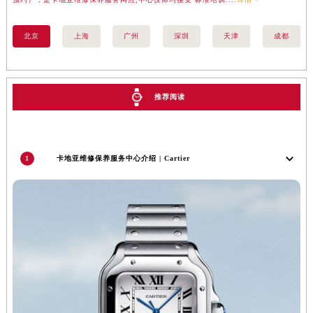
甘肃省金昌市金川区北京路卡地亚售后服务中心（需提前预约）
甘肃省酒泉市肃州区西大街卡地亚售后服务中心（需提前预约）
北京
上海
广州
深圳
天津
成都
甘肃省临夏市城南街道团结路卡地亚售后服务中心（需提前预约）
甘肃省陇南市武都区人民路卡地亚售后服务中心（需提前预约）
甘肃省平凉市崆峒区西大街卡地亚售后服务中心（需提前预约）
推荐阅读
甘肃省庆阳市西峰区南大街卡地亚售后服务中心（需提前预约）
甘肃省天水市秦州区民主路卡地亚售后服务中心（需提前预约）
甘肃省武威市凉州区迎宾路卡地亚售后服务中心（需提前预约）
1
卡地亚维修保养服务中心介绍 | Cartier
甘肃省张掖市甘州区民乐北路卡地亚售后服务中心（需提前预约）
宁夏回族自治区固原市原州区文化街卡地亚售后服务中心（需提前预约）
宁夏回族自治区石嘴山市大武口区贺兰山路卡地亚售后服务中心（需提前预约）
宁夏回族自治区吴忠市利通区开元大道卡地亚售后服务中心（需提前预约）
宁夏回族自治区银川市兴庆区新华东路97号新百中心C馆一层C1-18号商铺卡地亚售后服务中心（需提前预约）
宁夏回族自治区中卫市沙坡头区鼓楼东街卡地亚售后服务中心（需提前预约）
青海省果洛藏族自治州玛沁县团结路卡地亚售后服务中心（需提前预约）
青海省海北藏族自治州海晏县将军路卡地亚售后服务中心（需提前预约）