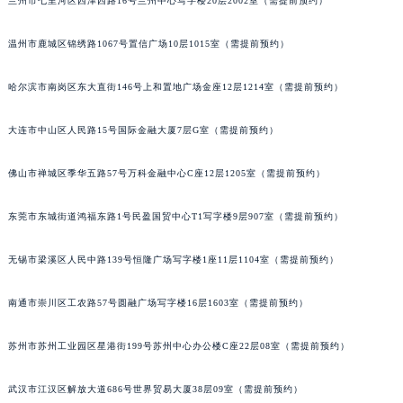
兰州市七里河区西津西路16号兰州中心写字楼20层2002室（需提前预约）
辽宁省沈阳市沈河区中街路137号亨得利名表维修授权店1楼卡地亚售后服务中心（需提前预约）
辽宁省沈阳市沈河区中街路83号亨得利名表维修授权店1楼卡地亚售后服务中心（需提前预约）
温州市鹿城区锦绣路1067号置信广场10层1015室（需提前预约）
北京市朝阳区建国门外大街甲6号华熙国际中心D座11层1102室卡地亚售后服务中心（北京总部）（需提前预约）
哈尔滨市南岗区东大直街146号上和置地广场金座12层1214室（需提前预约）
北京市东城区东长安街1号王府井东方广场W3座6层602室卡地亚售后服务中心（需提前预约）
河北省保定市竞秀区朝阳北大街北国先天下卡地亚售后服务中心（需提前预约）
大连市中山区人民路15号国际金融大厦7层G室（需提前预约）
内蒙古自治区阿拉善盟市左旗土尔扈特大街卡地亚售后服务中心（需提前预约）
内蒙古自治区巴彦淖尔市临河区新华街卡地亚售后服务中心（需提前预约）
佛山市禅城区季华五路57号万科金融中心C座12层1205室（需提前预约）
内蒙古自治区包头市青山区幸福路甲3号王府井百货名表维修卡地亚售后服务中心（需提前预约）
东莞市东城街道鸿福东路1号民盈国贸中心T1写字楼9层907室（需提前预约）
内蒙古自治区赤峰市红山区哈达街卡地亚售后服务中心（需提前预约）
内蒙古自治区鄂尔多斯市东胜区伊金霍洛街卡地亚售后服务中心（需提前预约）
无锡市梁溪区人民中路139号恒隆广场写字楼1座11层1104室（需提前预约）
内蒙古自治区呼伦贝尔市海拉尔区中央街卡地亚售后服务中心（需提前预约）
内蒙古自治区通辽市科尔沁区明仁大街卡地亚售后服务中心（需提前预约）
南通市崇川区工农路57号圆融广场写字楼16层1603室（需提前预约）
内蒙古自治区乌海市海勃湾区人民南路卡地亚售后服务中心（需提前预约）
内蒙古自治区乌兰察布市集宁区恩和大街卡地亚售后服务中心（需提前预约）
苏州市苏州工业园区星港街199号苏州中心办公楼C座22层08室（需提前预约）
内蒙古自治区锡林郭勒盟市锡林浩特市光明街与额尔敦路交叉口卡地亚售后服务中心（需提前预约）
武汉市江汉区解放大道686号世界贸易大厦38层09室（需提前预约）
内蒙古自治区兴安盟市乌兰浩特市兴安大街卡地亚售后服务中心（需提前预约）