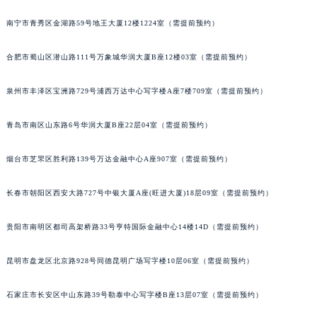
山西省大同市平城区迎宾街卡地亚售后服务中心（需提前预约）
南宁市青秀区金湖路59号地王大厦12楼1224室（需提前预约）
山西省晋城市城区黄华街卡地亚售后服务中心（需提前预约）
山西省晋中市榆次区顺城街卡地亚售后服务中心（需提前预约）
合肥市蜀山区潜山路111号万象城华润大厦B座12楼03室（需提前预约）
山西省临汾市尧都区解放路卡地亚售后服务中心（需提前预约）
泉州市丰泽区宝洲路729号浦西万达中心写字楼A座7楼709室（需提前预约）
山西省吕梁市离石区永宁中路与建设街交叉口卡地亚售后服务中心（需提前预约）
山西省朔州市朔城区怡西路与鄯阳西街交汇处卡地亚售后服务中心（需提前预约）
青岛市南区山东路6号华润大厦B座22层04室（需提前预约）
山西省忻州市忻府区和平东街与七一南路交叉口卡地亚售后服务中心（需提前预约）
山西省阳泉市郊区平阳东街与新城大道交叉口卡地亚售后服务中心（需提前预约）
烟台市芝罘区胜利路139号万达金融中心A座907室（需提前预约）
山西省运城市盐湖区河东街卡地亚售后服务中心（需提前预约）
山西省长治市潞州区英雄中路卡地亚售后服务中心（需提前预约）
长春市朝阳区西安大路727号中银大厦A座(旺进大厦)18层09室（需提前预约）
山西省太原市迎泽区迎泽街道解放路15号亨得利名表维修授权店3楼卡地亚售后服务中心（需提前预约）
贵阳市南明区都司高架桥路33号亨特国际金融中心14楼14D（需提前预约）
天津市和平区赤峰道136号天津国际金融中心26层2603室卡地亚售后服务中心（需提前预约）
安徽省安庆市迎江区人民路卡地亚售后服务中心（需提前预约）
昆明市盘龙区北京路928号同德昆明广场写字楼10层06室（需提前预约）
安徽省蚌埠市蚌山区淮河路卡地亚售后服务中心（需提前预约）
安徽省亳州市谯城区魏武大道卡地亚售后服务中心（需提前预约）
石家庄市长安区中山东路39号勒泰中心写字楼B座13层07室（需提前预约）
安徽省池州市贵池区长江路卡地亚售后服务中心（需提前预约）