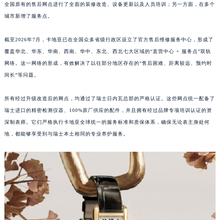
全国原有的售后网点进行了全面的装修改造、设备更新以及人员培训；另一方面，在多个
江西省南昌市红谷滩新区红谷中大道998号绿地双子塔（中央广场）A1座办公楼14层1407室卡地亚售后服务中心（需提前预约）
城市新增了服务点。
江西省萍乡市安源区萍安北大道与康庄路交叉口卡地亚售后服务中心（需提前预约）
江西省上饶市信州区滨江西路卡地亚售后服务中心（需提前预约）
截至2026年7月，卡地亚已在全国众多省级行政区设立了官方售后维修服务中心，形成了
江西省新余市渝水区北湖西路卡地亚售后服务中心（需提前预约）
覆盖华北、华东、华南、西南、华中、东北、西北七大区域的“直营中心 + 服务点”双轨
网络。这一网络的形成，有效解决了以往部分地区存在的“售后困难、距离较远、预约时
江西省宜春市袁州区中山中路卡地亚售后服务中心（需提前预约）
间长”等问题。
江西省鹰潭市月湖区胜利东路卡地亚售后服务中心（需提前预约）
山东省德州市德城区东风中路卡地亚售后服务中心（需提前预约）
所有经过升级改造后的网点，均通过了瑞士日内瓦总部的严格认证。这些网点统一配备了
山东省东营市东营区济南路卡地亚售后服务中心（需提前预约）
瑞士进口的精密检测仪器、100%原厂供应的配件，并且拥有经过品牌专项培训认证的资
山东省济南市历下区经十路11111号华润中心写字楼（万象城）15层1508室卡地亚售后服务中心（需提前预约）
深制表师。它们严格执行卡地亚全球统一的服务标准和质保体系，确保无论表主身处何
山东省济宁市任城区太白楼路卡地亚售后服务中心（需提前预约）
地，都能够享受到与瑞士本土相同的专业养护服务。
山东省莱芜市文化南路8号银座商城名表维修一楼名表维修卡地亚售后服务中心（需提前预约）
山东省临沂市兰山区解放路卡地亚售后服务中心（需提前预约）
山东省日照市东港区烟台路卡地亚售后服务中心（需提前预约）
山东省泰安市泰山区财源街道泰山大街卡地亚售后服务中心（需提前预约）
山东省威海市环翠区新威海路89号振华商厦一楼名表维修卡地亚售后服务中心（需提前预约）
山东省潍坊市奎文区东风东街卡地亚售后服务中心（需提前预约）