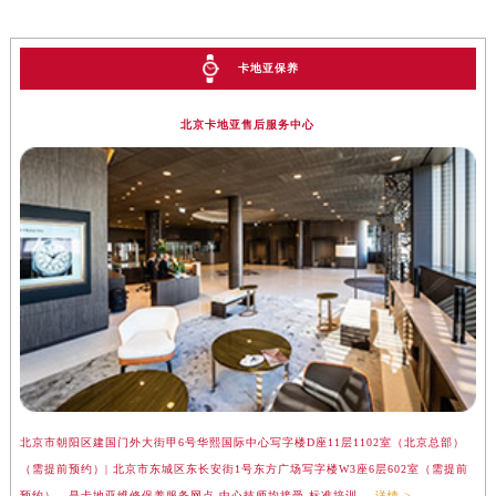
湖南省衡阳市雁峰区解放路卡地亚售后服务中心（需提前预约）
湖南省怀化市鹤城区迎丰中路卡地亚售后服务中心（需提前预约）
卡地亚保养
湖南省娄底市娄星区长青街卡地亚售后服务中心（需提前预约）
湖南省邵阳市双清区东风路卡地亚售后服务中心（需提前预约）
北京卡地亚售后服务中心
湖南省湘潭市雨湖区莲城大道卡地亚售后服务中心（需提前预约）
湖南省益阳市赫山区桃花仑路卡地亚售后服务中心（需提前预约）
湖南省永州市冷水滩区永州大道与中兴路交叉口卡地亚售后服务中心（需提前预约）
湖南省岳阳市岳阳楼区东茅岭路卡地亚售后服务中心（需提前预约）
湖南省张家界市永定区解放路卡地亚售后服务中心（需提前预约）
湖南省长沙市芙蓉区建湘路393号世茂环球金融中心写字楼10层1013室卡地亚售后服务中心（需提前预约）
湖南省株洲市芦淞区建设南路卡地亚售后服务中心（需提前预约）
甘肃省白银市白银区北京路卡地亚售后服务中心（需提前预约）
甘肃省定西市安定区解放路卡地亚售后服务中心（需提前预约）
甘肃省敦煌市沙州镇阳关中路卡地亚售后服务中心（需提前预约）
北京市朝阳区建国门外大街甲6号华熙国际中心写字楼D座11层1102室（北京总部）
上
甘肃省合作市人民街卡地亚售后服务中心（需提前预约）
（需提前预约）| 北京市东城区东长安街1号东方广场写字楼W3座6层602室（需提前
汇
甘肃省嘉峪关市雄关区新华中路卡地亚售后服务中心（需提前预约）
预约），是卡地亚维修保养服务网点,中心技师均接受 标准培训....
详情 >
务网