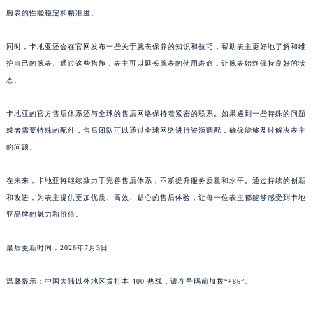
腕表的性能稳定和精准度。
广东省汕头市龙湖区长平路卡地亚售后服务中心（需提前预约）
广东省汕尾市城区香洲街道园林社区翠园街卡地亚售后服务中心（需提前预约）
同时，卡地亚还会在官网发布一些关于腕表保养的知识和技巧，帮助表主更好地了解和维
广东省韶关市武江区芙蓉新区与老城中心交汇处卡地亚售后服务中心（需提前预约）
护自己的腕表。通过这些措施，表主可以延长腕表的使用寿命，让腕表始终保持良好的状
广东省深圳市罗湖区深南东路5001号华润大厦17层1701室卡地亚售后服务中心（需提前预约）
态。
广东省阳江市江城区东风一路卡地亚售后服务中心（需提前预约）
广东省云浮市云城区金山路卡地亚售后服务中心（需提前预约）
卡地亚的官方售后体系还与全球的售后网络保持着紧密的联系。如果遇到一些特殊的问题
或者需要特殊的配件，售后团队可以通过全球网络进行资源调配，确保能够及时解决表主
广东省湛江市赤坎区观海北路卡地亚售后服务中心（需提前预约）
的问题。
广东省肇庆市端州区信安大道与砚都大道交汇处卡地亚售后服务中心（需提前预约）
广西壮族自治区百色市右江区中山二路卡地亚售后服务中心（需提前预约）
在未来，卡地亚将继续致力于完善售后体系，不断提升服务质量和水平。通过持续的创新
广西壮族自治区北海市海城区北京路卡地亚售后服务中心（需提前预约）
和改进，为表主提供更加优质、高效、贴心的售后体验，让每一位表主都能够感受到卡地
广西壮族自治区崇左市江州区石景林街道友谊大道与丽川路交汇处卡地亚售后服务中心（需提前预约）
亚品牌的魅力和价值。
广西壮族自治区防城港市港口区金花茶大道卡地亚售后服务中心（需提前预约）
最后更新时间：2026年7月3日
广西壮族自治区贵港市港北区港城街道布山大道与仙衣路交叉口卡地亚售后服务中心（需提前预约）
广西壮族自治区桂林市秀峰区红岭路卡地亚售后服务中心（需提前预约）
温馨提示：中国大陆以外地区拨打本 400 热线，请在号码前加拨“+86”。
广西壮族自治区河池市金城江区金城江街道朝阳路卡地亚售后服务中心（需提前预约）
广西壮族自治区贺州市八步区城东街道灵峰南路卡地亚售后服务中心（需提前预约）