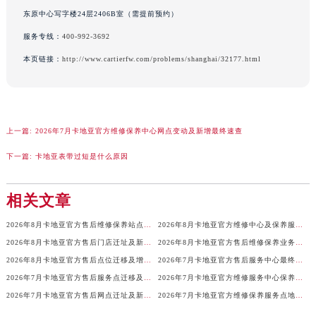
河南省郑州市二七区民主路10号华润大厦29层2905室卡地亚售后服务中心（需提前预约）
东原中心写字楼24层2406B室（需提前预约）
河南省周口市川汇区七一路卡地亚售后服务中心（需提前预约）
服务专线：
400-992-3692
河南省驻马店市驿城区乐山大道与置地大道交叉口卡地亚售后服务中心（需提前预约）
本页链接：
http://www.cartierfw.com/problems/shanghai/32177.html
湖北省鄂州市鄂城区文星大道卡地亚售后服务中心（需提前预约）
湖北省黄冈市黄州区赤壁大道卡地亚售后服务中心（需提前预约）
湖北省黄石市黄石港区武汉路卡地亚售后服务中心（需提前预约）
上一篇:
2026年7月卡地亚官方维修保养中心网点变动及新增最终速查
湖北省荆门市东宝中天街步行街卡地亚售后服务中心（需提前预约）
湖北省荆州市荆州区荆中路卡地亚售后服务中心（需提前预约）
下一篇:
卡地亚表带过短是什么原因
湖北省十堰市茅箭区人民北路卡地亚售后服务中心（需提前预约）
湖北省随州市曾都区青年路卡地亚售后服务中心（需提前预约）
相关文章
湖北省咸宁市咸安区长安大道卡地亚售后服务中心（需提前预约）
2026年8月卡地亚官方售后维修保养站点最新变动补充说明文本
2026年8月卡地亚官方维修中心及保养服务中心迁移与增设补充全览发布
湖北省襄阳市樊城区长虹路与人民路交叉口卡地亚售后服务中心（需提前预约）
2026年8月卡地亚官方售后门店迁址及新增服务点公告
2026年8月卡地亚官方售后维修保养业务网点变更记录公告发布
湖北省孝感市孝南区复兴大道卡地亚售后服务中心（需提前预约）
2026年8月卡地亚官方售后点位迁移及增加通知
2026年7月卡地亚官方售后服务中心最终补充通知（搬迁与新增网点）
湖北省宜昌市西陵区夷陵大道与港窑路卡地亚售后服务中心（需提前预约）
2026年7月卡地亚官方售后服务点迁移及新开业总览
2026年7月卡地亚官方维修服务中心保养点地址变更及新开补充最终版
湖南省常德市武陵区人民路卡地亚售后服务中心（需提前预约）
2026年7月卡地亚官方售后网点迁址及新开信息速递
2026年7月卡地亚官方维修保养服务点地址变动及新开详细
湖南省郴州市北湖区国庆北路卡地亚售后服务中心（需提前预约）