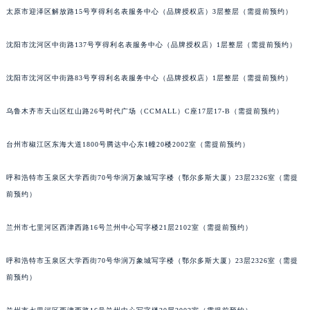
太原市迎泽区解放路15号亨得利名表服务中心（品牌授权店）3层整层（需提前预约）
吉林省四平市铁东区紫气大路与南九经街交汇处卡地亚售后服务中心（需提前预约）
吉林省松原市宁江区五环大街卡地亚售后服务中心（需提前预约）
沈阳市沈河区中街路137号亨得利名表服务中心（品牌授权店）1层整层（需提前预约）
吉林省通化市东昌区环通乡江南大街卡地亚售后服务中心（需提前预约）
吉林省延边市延吉市解放路卡地亚售后服务中心（需提前预约）
沈阳市沈河区中街路83号亨得利名表服务中心（品牌授权店）1层整层（需提前预约）
辽宁省鞍山市铁东区站前街卡地亚售后服务中心（需提前预约）
辽宁省本溪市平山区胜利路卡地亚售后服务中心（需提前预约）
乌鲁木齐市天山区红山路26号时代广场（CCMALL）C座17层17-B（需提前预约）
辽宁省朝阳市双塔区新华路卡地亚售后服务中心（需提前预约）
台州市椒江区东海大道1800号腾达中心东1幢20楼2002室（需提前预约）
辽宁省丹东市振兴区七经街卡地亚售后服务中心（需提前预约）
辽宁省抚顺市新抚区东一路卡地亚售后服务中心（需提前预约）
呼和浩特市玉泉区大学西街70号华润万象城写字楼（鄂尔多斯大厦）23层2326室（需提
辽宁省阜新市海州区解放大街卡地亚售后服务中心（需提前预约）
前预约）
辽宁省葫芦岛市连山区中央路卡地亚售后服务中心（需提前预约）
辽宁省锦州市古塔区中央大街卡地亚售后服务中心（需提前预约）
兰州市七里河区西津西路16号兰州中心写字楼21层2102室（需提前预约）
辽宁省辽阳市白塔区新运大街卡地亚售后服务中心（需提前预约）
呼和浩特市玉泉区大学西街70号华润万象城写字楼（鄂尔多斯大厦）23层2326室（需提
辽宁省盘锦市兴隆台区石油大街卡地亚售后服务中心（需提前预约）
前预约）
辽宁省铁岭市银州区南马路卡地亚售后服务中心（需提前预约）
辽宁省营口市站前区市府路与渤海大街交叉口卡地亚售后服务中心（需提前预约）