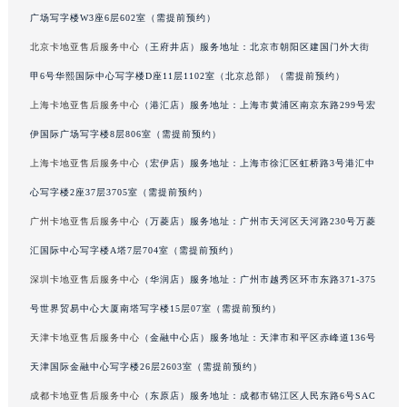
香港特别行政区铜锣湾区湾仔区轩尼诗道卡地亚售后服务中心（需提前预约）
广场写字楼W3座6层602室（需提前预约）
河南省安阳市文峰区解放大道卡地亚售后服务中心（需提前预约）
北京卡地亚售后服务中心
（王府井店）服务地址：北京市朝阳区建国门外大街
河南省鹤壁市淇滨区九州路卡地亚售后服务中心（需提前预约）
甲6号华熙国际中心写字楼D座11层1102室（北京总部）（需提前预约）
河南省济源市沁园街道济水大道卡地亚售后服务中心（需提前预约）
上海卡地亚售后服务中心
（港汇店）服务地址：上海市黄浦区南京东路299号宏
河南省焦作市解放区解放路卡地亚售后服务中心（需提前预约）
伊国际广场写字楼8层806室（需提前预约）
河南省开封市鼓楼区中山路卡地亚售后服务中心（需提前预约）
上海卡地亚售后服务中心
（宏伊店）服务地址：上海市徐汇区虹桥路3号港汇中
河南省洛阳市西工区中州中路与解放路交叉口卡地亚售后服务中心（需提前预约）
心写字楼2座37层3705室（需提前预约）
河南省漯河市源汇区交通路卡地亚售后服务中心（需提前预约）
河南省南阳市宛城区范蠡东路与南都路交叉口卡地亚售后服务中心（需提前预约）
广州卡地亚售后服务中心
（万菱店）服务地址：广州市天河区天河路230号万菱
河南省平顶山市卫东区建设路卡地亚售后服务中心（需提前预约）
汇国际中心写字楼A塔7层704室（需提前预约）
河南省濮阳市大华龙区开州路绿城路交叉口卡地亚售后服务中心（需提前预约）
深圳卡地亚售后服务中心
（华润店）服务地址：广州市越秀区环市东路371-375
河南省三门峡市湖滨区和平路卡地亚售后服务中心（需提前预约）
号世界贸易中心大厦南塔写字楼15层07室（需提前预约）
河南省商丘市梁园区神火大道卡地亚售后服务中心（需提前预约）
天津卡地亚售后服务中心
（金融中心店）服务地址：天津市和平区赤峰道136号
河南省新乡市红旗区人民路卡地亚售后服务中心（需提前预约）
天津国际金融中心写字楼26层2603室（需提前预约）
河南省信阳市浉河区东方红大道卡地亚售后服务中心（需提前预约）
成都卡地亚售后服务中心
（东原店）服务地址：成都市锦江区人民东路6号SAC
河南省许昌市魏都区建安大道与八龙路交叉口卡地亚售后服务中心（需提前预约）