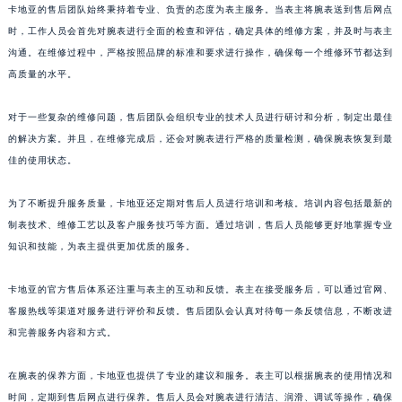
卡地亚的售后团队始终秉持着专业、负责的态度为表主服务。当表主将腕表送到售后网点
澳门特别行政区花王堂区大三巴商圈卡地亚售后服务中心（需提前预约）
时，工作人员会首先对腕表进行全面的检查和评估，确定具体的维修方案，并及时与表主
澳门特别行政区嘉模堂区官也街卡地亚售后服务中心（需提前预约）
沟通。在维修过程中，严格按照品牌的标准和要求进行操作，确保每一个维修环节都达到
澳门省路氹城市金光大道卡地亚售后服务中心（需提前预约）
高质量的水平。
澳门特别行政区望德堂区塔石广场卡地亚售后服务中心（需提前预约）
对于一些复杂的维修问题，售后团队会组织专业的技术人员进行研讨和分析，制定出最佳
福建省福州市鼓楼区五四路128-1号恒力城写字楼15层03室卡地亚售后服务中心（需提前预约）
的解决方案。并且，在维修完成后，还会对腕表进行严格的质量检测，确保腕表恢复到最
福建省厦门市思明区湖滨东路95号万象城华润大厦B座11层1104室卡地亚售后服务中心（需提前预约）
佳的使用状态。
广东省潮州市潮安区新风路与潮汕路交汇处卡地亚售后服务中心（需提前预约）
广东省广州市天河区天河路230号万菱汇国际中心A塔7层704室卡地亚售后服务中心（需提前预约）
为了不断提升服务质量，卡地亚还定期对售后人员进行培训和考核。培训内容包括最新的
广东省广州市越秀区环市东路371-375号世界贸易中心大厦南塔15层1507室卡地亚售后服务中心（需提前预约）
制表技术、维修工艺以及客户服务技巧等方面。通过培训，售后人员能够更好地掌握专业
广东省河源市源城区越王大道卡地亚售后服务中心（需提前预约）
知识和技能，为表主提供更加优质的服务。
广东省惠州市惠城区江北文昌一路7号华贸大厦1座30层3005室卡地亚售后服务中心（需提前预约）
卡地亚的官方售后体系还注重与表主的互动和反馈。表主在接受服务后，可以通过官网、
广东省江门市蓬江区广场西路卡地亚售后服务中心（需提前预约）
客服热线等渠道对服务进行评价和反馈。售后团队会认真对待每一条反馈信息，不断改进
广东省揭阳市榕城进贤门步行街卡地亚售后服务中心（需提前预约）
和完善服务内容和方式。
广东省茂名市电白区水东街道迎宾大道卡地亚售后服务中心（需提前预约）
广东省梅州市梅江区金燕大道卡地亚售后服务中心（需提前预约）
在腕表的保养方面，卡地亚也提供了专业的建议和服务。表主可以根据腕表的使用情况和
广东省清远市清城区湖西路卡地亚售后服务中心（需提前预约）
时间，定期到售后网点进行保养。售后人员会对腕表进行清洁、润滑、调试等操作，确保