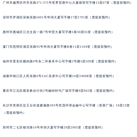
广州市越秀区环市东路371-375号世界贸易中心大厦南塔写字楼15层07室（需提前预约）
黑龙江省大庆市萨尔图区会战大街卡地亚售后服务中心（需提前预约）
黑龙江省鹤岗市向阳区红军路卡地亚售后服务中心（需提前预约）
深圳市罗湖区深南东路5001号华润大厦写字楼17层1701室（需提前预约）
黑龙江省黑河市爱辉区中央街卡地亚售后服务中心（需提前预约）
黑龙江省鸡西市鸡冠区红军路卡地亚售后服务中心（需提前预约）
惠州市惠城区江北文昌一路7号华贸大厦写字楼1座30层05室（需提前预约）
黑龙江省佳木斯市向阳区长安路卡地亚售后服务中心（需提前预约）
厦门市思明区湖滨东路95号华润大厦写字楼B座11层1104室（需提前预约）
黑龙江省牡丹江市东安区太平路卡地亚售后服务中心（需提前预约）
黑龙江省七台河市桃山区大同街卡地亚售后服务中心（需提前预约）
福州市晋安区横屿路9号东二环泰禾中心写字楼2号楼5层509室（需提前预约）
黑龙江省齐齐哈尔市龙沙区龙华路卡地亚售后服务中心（需提前预约）
黑龙江省双鸭山市尖山区新兴大街卡地亚售后服务中心（需提前预约）
成都市锦江区人民东路6号SAC东原中心写字楼24层2406B室（需提前预约）
黑龙江省绥化市北林区新华街与康庄路交叉口卡地亚售后服务中心（需提前预约）
重庆市江北区观音桥步行街2号融恒时代广场写字楼9层902室（需提前预约）
黑龙江省伊春市伊美区通河路卡地亚售后服务中心（需提前预约）
吉林省白城市洮北区明仁南街卡地亚售后服务中心（需提前预约）
长沙市芙蓉区定王台街道建湘路393号世茂环球金融中心写字楼（芙蓉广场）10层13室
吉林省白山市浑江区浑江大街卡地亚售后服务中心（需提前预约）
（需提前预约）
吉林省吉林市船营区河南街卡地亚售后服务中心（需提前预约）
吉林省辽源市龙山区人民大街卡地亚售后服务中心（需提前预约）
郑州市二七区铭功路10号华润大厦写字楼29层2905室（需提前预约）
吉林省梅河口市新华街道梅河大街卡地亚售后服务中心（需提前预约）