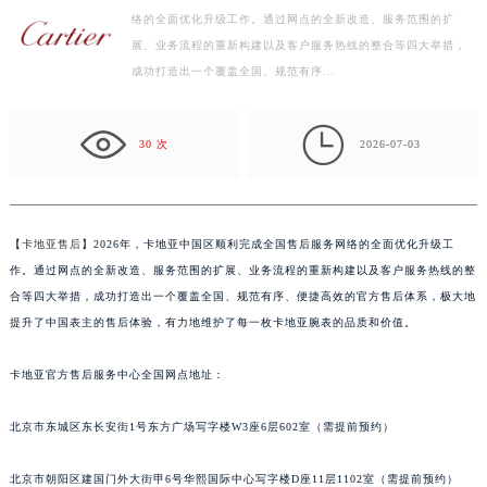
络的全面优化升级工作。通过网点的全新改造、服务范围的扩
盐城市盐都区世纪大道5号盐城金融城写字楼1号楼16层1604室（需提前预约）
展、业务流程的重新构建以及客户服务热线的整合等四大举措，
泰州市海陵区永定东路399号置地商务中心东塔写字楼（华润万象城）17层1706室（需提前预约）
成功打造出一个覆盖全国、规范有序…
宁波市江北区大闸南路500号来福士广场办公楼20层2009室（需提前预约）
杭州市上城区钱江路1366号华润大厦写字楼A座5层503-5室（需提前预约）

金华市金东区东市南街777号金华万达广场写字楼4号楼22层2209室（需提前预约）
30 次
2026-07-03
绍兴市越城区胜利东路379号世茂天际中心写字楼8层805室（需提前预约）
嘉兴市南湖区广益路705号嘉兴世界贸易中心写字楼A座13层1304室（需提前预约）
南昌市红谷滩新区红谷中大道998号绿地双子塔（中央广场）A1座办公楼14层07室（需提前预约）
【
卡地亚售后
】2026年，卡地亚中国区顺利完成全国售后服务网络的全面优化升级工
济南市历下区经十路11111号华润中心写字楼（万象城）15层1508室（需提前预约）
作。通过网点的全新改造、服务范围的扩展、业务流程的重新构建以及客户服务热线的整
广州市天河区天河路230号万菱汇国际中心写字楼A塔7层704室（需提前预约）
合等四大举措，成功打造出一个覆盖全国、规范有序、便捷高效的官方售后体系，极大地
提升了中国表主的售后体验，有力地维护了每一枚卡地亚腕表的品质和价值。
广州市越秀区环市东路371-375号世界贸易中心大厦南塔写字楼15层07室（需提前预约）
深圳市罗湖区深南东路5001号华润大厦写字楼17层1701室（需提前预约）
卡地亚官方售后服务中心全国网点地址：
惠州市惠城区江北文昌一路7号华贸大厦写字楼1座30层05室（需提前预约）
厦门市思明区湖滨东路95号华润大厦写字楼B座11层1104室（需提前预约）
北京市东城区东长安街1号东方广场写字楼W3座6层602室（需提前预约）
福州市鼓楼区五四路128-1号恒力城写字楼15层03室（需提前预约）
成都市锦江区人民东路6号SAC东原中心写字楼24层2406B室（需提前预约）
北京市朝阳区建国门外大街甲6号华熙国际中心写字楼D座11层1102室（需提前预约）