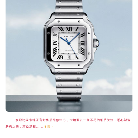
广东省清远市清城区湖西路卡地亚售后服务中心（需提前预约）
广东省汕头市龙湖区长平路卡地亚售后服务中心（需提前预约）
广东省汕尾市城区香洲街道园林社区翠园街卡地亚售后服务中心（需提前预约）
广东省韶关市武江区芙蓉新区与老城中心交汇处卡地亚售后服务中心（需提前预约）
广东省深圳市罗湖区深南东路5001号华润大厦17层1701室卡地亚售后服务中心（需提前预约）
广东省阳江市江城区东风一路卡地亚售后服务中心（需提前预约）
广东省云浮市云城区金山路卡地亚售后服务中心（需提前预约）
广东省湛江市赤坎区观海北路卡地亚售后服务中心（需提前预约）
广东省肇庆市端州区信安大道与砚都大道交汇处卡地亚售后服务中心（需提前预约）
广西壮族自治区百色市右江区中山二路卡地亚售后服务中心（需提前预约）
广西壮族自治区北海市海城区北京路卡地亚售后服务中心（需提前预约）
广西壮族自治区崇左市江州区石景林街道友谊大道与丽川路交汇处卡地亚售后服务中心（需提前预约）
广西壮族自治区防城港市港口区金花茶大道卡地亚售后服务中心（需提前预约）
广西壮族自治区贵港市港北区港城街道布山大道与仙衣路交叉口卡地亚售后服务中心（需提前预约）
欢迎访问卡地亚官方售后维修中心，卡地亚以一丝不苟的细节关注，悉心塑造
解构之美，精益求精......
详情 >
广西壮族自治区桂林市秀峰区红岭路卡地亚售后服务中心（需提前预约）
广西壮族自治区河池市金城江区金城江街道朝阳路卡地亚售后服务中心（需提前预约）