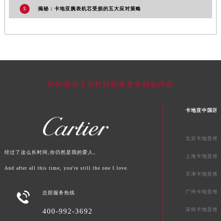
5
揭秘：卡地亚腕表机芯受损的五大应对策略
河南省许昌市魏都区建安大道与八龙路交叉口卡地亚售后服务中心（需提前预约）
河南省郑州市二七区民主路10号华润大厦29层2905室卡地亚售后服务中心（需提前预约）
河南省周口市川汇区七一路卡地亚售后服务中心（需提前预约）
河南省驻马店市驿城区乐山大道与置地大道交叉口卡地亚售后服务中心（需提前预约）
湖北省鄂州市鄂城区文星大道卡地亚售后服务中心（需提前预约）
湖北省黄冈市黄州区赤壁大道卡地亚售后服务中心（需提前预约）
轻轻滑动下方栏目探索更多精彩内容
湖北省黄石市黄石港区武汉路卡地亚售后服务中心（需提前预约）
湖北省荆门市东宝中天街步行街卡地亚售后服务中心（需提前预约）
卡地亚中国区
湖北省荆州市荆州区荆中路卡地亚售后服务中心（需提前预约）
湖北省十堰市茅箭区人民北路卡地亚售后服务中心（需提前预约）
北京卡地亚维
湖北省随州市曾都区青年路卡地亚售后服务中心（需提前预约）
经过了这么长时间,你仍然是我的爱人。
上海卡地亚维
湖北省咸宁市咸安区长安大道卡地亚售后服务中心（需提前预约）
And after all this time, you're still the one I love.
天津卡地亚维
湖北省襄阳市樊城区长虹路与人民路交叉口卡地亚售后服务中心（需提前预约）
湖北省孝感市孝南区复兴大道卡地亚售后服务中心（需提前预约）
广州卡地亚维

总部服务热线
湖北省宜昌市西陵区夷陵大道与港窑路卡地亚售后服务中心（需提前预约）
深圳卡地亚维
400-992-3692
湖南省常德市武陵区人民路卡地亚售后服务中心（需提前预约）