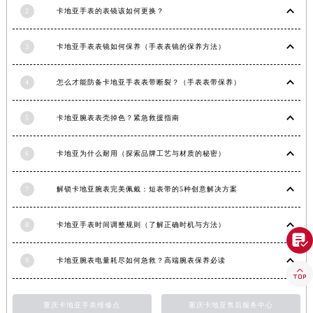
2
卡地亚手表的表镜该如何更换？
广西壮族自治区贺州市八步区城东街道灵峰南路卡地亚售后服务中心（需提前预约）
广西壮族自治区来宾市兴宾区桂中大道卡地亚售后服务中心（需提前预约）
3
卡地亚手表表镜如何保养（手表表镜的保养方法）
广西壮族自治区柳州市城中区中山中路卡地亚售后服务中心（需提前预约）
广西壮族自治区钦州市钦南区金海湾东大街卡地亚售后服务中心（需提前预约）
4
怎么才能防备卡地亚手表表带断裂？（手表表带保养）
广西壮族自治区梧州市万秀区龙湖镇高旺路卡地亚售后服务中心（需提前预约）
广西壮族自治区玉林市玉州区金玉路卡地亚售后服务中心（需提前预约）
5
卡地亚腕表表壳掉色？紧急救援指南
海南省儋州市儋州市那大镇兰洋北路卡地亚售后服务中心（需提前预约）
海南省东方市八所镇解放西路卡地亚售后服务中心（需提前预约）
6
卡地亚为什么耐用（探索品牌工艺与材质的秘密）
海南省琼海市嘉积镇东风路卡地亚售后服务中心（需提前预约）
7
解锁卡地亚腕表完美佩戴：短表带的5种创意解决方案
海南省三沙市西沙区西沙群岛永兴岛北京路卡地亚售后服务中心（需提前预约）
海南省三亚市吉阳区迎宾路卡地亚售后服务中心（需提前预约）
8
卡地亚手表时间调整规则（了解正确时机与方法）
海南省万宁市万城镇解放路卡地亚售后服务中心（需提前预约）

海南省文昌市文城镇教育东路卡地亚售后服务中心（需提前预约）
9
卡地亚腕表电量耗尽如何急救？高端腕表保养必读
海南省五指山市通什镇三月三大道卡地亚售后服务中心（需提前预约）

香港特别行政区尖沙咀区油尖旺区广东道卡地亚售后服务中心（需提前预约）
重庆卡地亚手表维修点
重庆卡地亚售后服务中心
香港特别行政区金钟区中西区金钟道卡地亚售后服务中心（需提前预约）