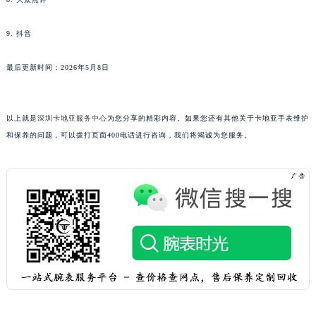
安徽省池州市贵池区长江路卡地亚售后服务中心（需提前预约）
安徽省滁州市琅琊区南谯北路卡地亚售后服务中心（需提前预约）
9. 抖音
安徽省阜阳市颍州区颍州北路卡地亚售后服务中心（需提前预约）
最后更新时间：2026年5月8日
安徽省淮北市相山区淮海路卡地亚售后服务中心（需提前预约）
安徽省淮南市田家庵区国庆中路卡地亚售后服务中心（需提前预约）
安徽省黄山市屯溪区黄山西路卡地亚售后服务中心（需提前预约）
以上就是
深圳卡地亚服务中心
为您分享的精彩内容。如果您还有其他关于卡地亚手表维护
安徽省六安市金安区解放中路卡地亚售后服务中心（需提前预约）
和保养的问题，可以拨打页面400电话进行咨询，我们将竭诚为您服务。
安徽省马鞍山市雨山区湖南西路卡地亚售后服务中心（需提前预约）
安徽省宿州市埇桥区人民中路卡地亚售后服务中心（需提前预约）
安徽省铜陵市铜官区石城大道卡地亚售后服务中心（需提前预约）
安徽省芜湖市镜湖区中山路步行街卡地亚售后服务中心（需提前预约）
安徽省宣城市宣州区叠嶂西路卡地亚售后服务中心（需提前预约）
福建省龙岩市新罗区九一南路卡地亚售后服务中心（需提前预约）
福建省南平市建阳区人民西路卡地亚售后服务中心（需提前预约）
福建省宁德市蕉城区天湖东路卡地亚售后服务中心（需提前预约）
福建省莆田市城厢区霞林街道荔华东大道卡地亚售后服务中心（需提前预约）