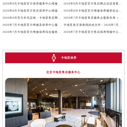
2026年8月卡地亚官方保养服务中心维修点搬迁新开补充详情文本内容
2026年8月卡地亚官方售后网点信息变更补充说明
山东省潍坊市奎文区东风东街卡地亚售后服务中心（需提前预约）
2026年8月卡地亚官方售后保养中心维修服务点迁址开业快讯正式发布文件
2026年8月卡地亚官方维修保养服务站点最终地址变动全记录最终表
山东省枣庄市滕州市北辛路与善国路交叉口卡地亚售后服务中心（需提前预约）
2026年8月官方补充定稿：卡地亚售后网点迁址与新增
2026年7月卡地亚售后服务点最新布局（迁移+新开）
山东省淄博市张店区金晶大道卡地亚售后服务中心（需提前预约）
2026年7月卡地亚官方维修及保养中心服务网络补充调整（含搬迁增加）详情
卡地亚表主请查阅此份文件：2026年7月官方保养维修中心网点调整通知
上海市黄浦区南京东路299号宏伊国际广场写字楼8层806室卡地亚售后服务中心（需提前预约）
2026年7月卡地亚官方维修保养综合服务站最新调整内容公告全文公示
2026年7月卡地亚官方售后保养维修中心变动正式文件对外公示
上海市徐汇区虹桥路3号港汇中心2座37层3705室卡地亚售后服务中心（需提前预约）
浙江省杭州市上城区钱江路1366号华润大厦A座5层503-5室卡地亚售后服务中心（需提前预约）
浙江省湖州市吴兴区劳动路卡地亚售后服务中心（需提前预约）
卡地亚保养
浙江省嘉兴市南湖区广益路705号嘉兴世界贸易中心A座13层1304室卡地亚售后服务中心（需提前预约）
浙江省金华市金东区东市南街777号金华万达广场4号楼22楼2209室卡地亚售后服务中心（需提前预约）
北京卡地亚售后服务中心
浙江省丽水市莲都区解放街卡地亚售后服务中心（需提前预约）
浙江省宁波市江北区大闸南路500号来福士广场办公楼20层2009室卡地亚售后服务中心（需提前预约）
浙江省衢州市柯城区上街卡地亚售后服务中心（需提前预约）
浙江省绍兴市越城区胜利东路379号世茂天际中心写字楼8层805室卡地亚售后服务中心（需提前预约）
浙江省舟山市定海区解放东路卡地亚售后服务中心（需提前预约）
澳门特别行政区大堂区议事亭前地（新马路）卡地亚售后服务中心（需提前预约）
澳门特别行政区风顺堂区南湾大马路卡地亚售后服务中心（需提前预约）