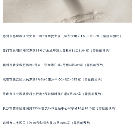
吉林省梅河口市新华街道梅河大街卡地亚售后服务中心（需提前预约）
吉林省四平市铁东区紫气大路与南九经街交汇处卡地亚售后服务中心（需提前预约）
吉林省松原市宁江区五环大街卡地亚售后服务中心（需提前预约）
吉林省通化市东昌区环通乡江南大街卡地亚售后服务中心（需提前预约）
惠州市惠城区江北文昌一路7号华贸大厦（华贸天地）1座30层05室（需提前预约）
吉林省延边市延吉市解放路卡地亚售后服务中心（需提前预约）
辽宁省鞍山市铁东区站前街卡地亚售后服务中心（需提前预约）
厦门市思明区湖滨东路95号万象城华润大厦B座11层1104室（需提前预约）
辽宁省本溪市平山区胜利路卡地亚售后服务中心（需提前预约）
辽宁省朝阳市双塔区新华路卡地亚售后服务中心（需提前预约）
福州市晋安区竹屿路6号东二环泰禾广场2号楼5层509室（需提前预约）
辽宁省丹东市振兴区七经街卡地亚售后服务中心（需提前预约）
成都市锦江区人民东路6号SAC东原中心24层2406B室（需提前预约）
辽宁省抚顺市新抚区东一路卡地亚售后服务中心（需提前预约）
辽宁省阜新市海州区解放大街卡地亚售后服务中心（需提前预约）
重庆市江北区观音桥步行街2号融恒时代广场9层902室（需提前预约）
辽宁省葫芦岛市连山区中央路卡地亚售后服务中心（需提前预约）
辽宁省锦州市古塔区中央大街卡地亚售后服务中心（需提前预约）
长沙市芙蓉区建湘路393号世茂环球金融中心写字楼10层1013室（需提前预约）
辽宁省辽阳市白塔区新运大街卡地亚售后服务中心（需提前预约）
郑州市二七区民主路10号华润大厦29层2905室（需提前预约）
辽宁省盘锦市兴隆台区石油大街卡地亚售后服务中心（需提前预约）
辽宁省铁岭市银州区南马路卡地亚售后服务中心（需提前预约）