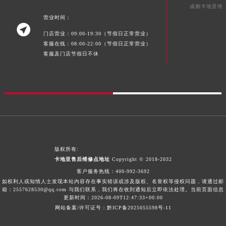
成都卡地亚维
湖南省郴州市北湖区国庆北路卡地亚售后服务中心（需提前预约）
营业时间：
湖南省衡阳市雁峰区解放路卡地亚售后服务中心（需提前预约）

门店营业：09:00-19:30（节假日正常营业）
湖南省怀化市鹤城区迎丰中路卡地亚售后服务中心（需提前预约）
客服在线：08:00-22:00（节假日正常营业）
湖南省娄底市娄星区长青街卡地亚售后服务中心（需提前预约）
客服及门店节假日不休
湖南省邵阳市双清区东风路卡地亚售后服务中心（需提前预约）
湖南省湘潭市雨湖区莲城大道卡地亚售后服务中心（需提前预约）
湖南省益阳市赫山区桃花仑路卡地亚售后服务中心（需提前预约）
湖南省永州市冷水滩区永州大道与中兴路交叉口卡地亚售后服务中心（需提前预约）
湖南省岳阳市岳阳楼区东茅岭路卡地亚售后服务中心（需提前预约）
湖南省张家界市永定区解放路卡地亚售后服务中心（需提前预约）
版权所有:
湖南省长沙市芙蓉区建湘路393号世茂环球金融中心写字楼10层1013室卡地亚售后服务中心（需提前预约）
卡地亚售后维修点地址
Copyright © 2018-2032
湖南省株洲市芦淞区建设南路卡地亚售后服务中心（需提前预约）
客户服务热线：
400-992-3692
甘肃省白银市白银区北京路卡地亚售后服务中心（需提前预约）
如权利人或知情人士发现本站内容存在事实错误或涉及版权、名誉权等侵权问题，请通过邮
箱：2557628530@qq.com 与我们联系，我们将在收到通知后立即依法处理。当前页面信息
甘肃省定西市安定区解放路卡地亚售后服务中心（需提前预约）
更新时间：2026-08-09T12:47:33+00:00
甘肃省敦煌市沙州镇阳关中路卡地亚售后服务中心（需提前预约）
网站备案/许可证号：黔ICP备2025055598号-11
甘肃省合作市人民街卡地亚售后服务中心（需提前预约）