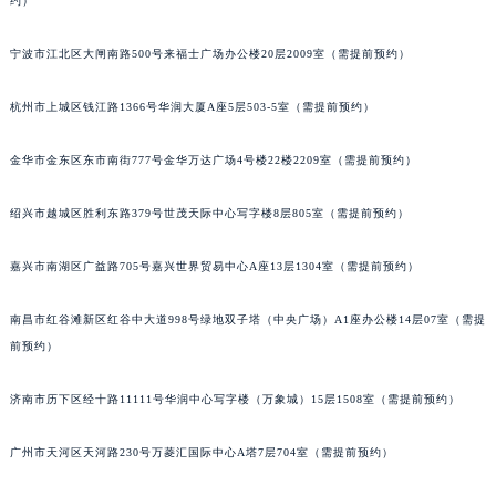
约）
武汉市江汉区解放大道686号世界贸易大厦38层09室（需提前预约）
南宁市青秀区金湖路59号地王大厦12楼1224室（需提前预约）
宁波市江北区大闸南路500号来福士广场办公楼20层2009室（需提前预约）
合肥市蜀山区潜山路111号万象城华润大厦B座12楼03室（需提前预约）
杭州市上城区钱江路1366号华润大厦A座5层503-5室（需提前预约）
泉州市丰泽区宝洲路729号浦西万达中心写字楼A座7楼709室（需提前预约）
青岛市南区山东路6号华润大厦B座22层04室（需提前预约）
金华市金东区东市南街777号金华万达广场4号楼22楼2209室（需提前预约）
烟台市芝罘区胜利路139号万达金融中心A座907室（需提前预约）
长春市朝阳区西安大路727号中银大厦A座(旺进大厦)18层09室（需提前预约）
绍兴市越城区胜利东路379号世茂天际中心写字楼8层805室（需提前预约）
贵阳市南明区都司高架桥路33号亨特国际金融中心14楼14D（需提前预约）
嘉兴市南湖区广益路705号嘉兴世界贸易中心A座13层1304室（需提前预约）
昆明市盘龙区北京路928号同德昆明广场写字楼10层06室（需提前预约）
石家庄市长安区中山东路39号勒泰中心写字楼B座13层07室（需提前预约）
南昌市红谷滩新区红谷中大道998号绿地双子塔（中央广场）A1座办公楼14层07室（需提
西安市碑林区南关正街88号华侨城长安国际中心E座6楼10室（需提前预约）
前预约）
海口市龙华区金贸东路5号海口华润大厦B座17层1707室（需提前预约）
唐山市路南区新华东道100号万达广场写字楼A座10层1002室（需提前预约）
济南市历下区经十路11111号华润中心写字楼（万象城）15层1508室（需提前预约）
台州市椒江区东海大道1800号腾达中心东1幢20楼2002室（需提前预约）
广州市天河区天河路230号万菱汇国际中心A塔7层704室（需提前预约）
内蒙古自治区呼和浩特市玉泉区大学西街70号华润万象城写字楼（鄂尔多斯大厦）23层2326室（需提前预约）
甘肃省兰州市七里河区西津西路16号兰州中心写字楼21层2102室（需提前预约）