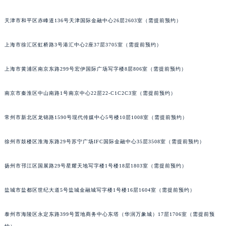
成都市锦江区人民东路6号SAC东原中心写字楼24层2406B室（需提前预约）
天津市和平区赤峰道136号天津国际金融中心26层2603室（需提前预约）
重庆市江北区观音桥步行街2号融恒时代广场写字楼9层902室（需提前预约）
长沙市芙蓉区定王台街道建湘路393号世茂环球金融中心写字楼（芙蓉广场）10层13室（需提前预约）
上海市徐汇区虹桥路3号港汇中心2座37层3705室（需提前预约）
郑州市二七区铭功路10号华润大厦写字楼29层2905室（需提前预约）
太原市迎泽区解放路15号亨得利名表服务中心（品牌授权店）3层整层（需提前预约）
上海市黄浦区南京东路299号宏伊国际广场写字楼8层806室（需提前预约）
沈阳市沈河区中街路137号亨得利名表服务中心（品牌授权店）1层整层（需提前预约）
南京市秦淮区中山南路1号南京中心22层22-C1C2C3室（需提前预约）
沈阳市沈河区中街路83号亨得利名表服务中心（品牌授权店）1层整层（需提前预约）
乌鲁木齐市天山区红山路26号时代广场（CCMALL）C座17层17-B（需提前预约）
常州市新北区龙锦路1590号现代传媒中心5号楼10层1008室（需提前预约）
温州市鹿城区锦绣路1067号置信广场10层1015室（需提前预约）
哈尔滨市道里区友谊西路600号富力中心T2座写字楼29层03室（需提前预约）
徐州市鼓楼区淮海东路29号苏宁广场IFC国际金融中心35层3508室（需提前预约）
大连市中山区人民路15号国际金融大厦7层G室（需提前预约）
佛山市禅城区季华五路57号万科金融中心C座12层1205室（需提前预约）
扬州市邗江区国展路29号星耀天地写字楼1号楼18层1803室（需提前预约）
东莞市东城街道鸿福东路1号民盈国贸中心T1写字楼9层907室（需提前预约）
盐城市盐都区世纪大道5号盐城金融城写字楼1号楼16层1604室（需提前预约）
无锡市梁溪区人民中路139号恒隆广场写字楼1座11层1104室（需提前预约）
南通市崇川区工农路57号圆融广场写字楼16层1603室（需提前预约）
泰州市海陵区永定东路399号置地商务中心东塔（华润万象城）17层1706室（需提前预
苏州市苏州工业园区星港街199号苏州中心办公楼C座22层08室（需提前预约）