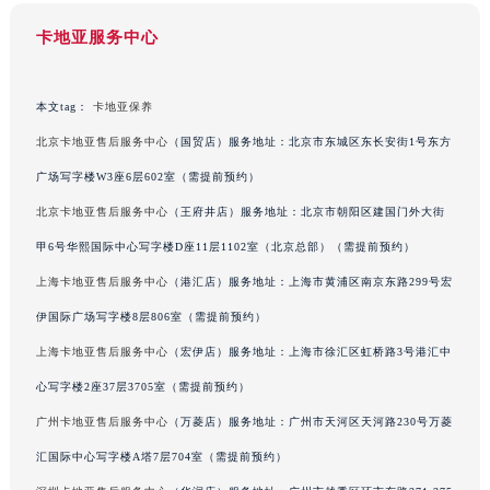
福建省三明市三元区东乾二路卡地亚售后服务中心（需提前预约）
卡地亚服务中心
福建省漳州市龙文区步港路卡地亚售后服务中心（需提前预约）
江苏省常州市新北区龙锦路1590号现代传媒中心5号楼10层1008室卡地亚售后服务中心（需提前预约）
本文tag：
卡地亚保养
江苏省淮安市清江浦区淮海北路卡地亚售后服务中心（需提前预约）
北京卡地亚售后服务中心
（国贸店）服务地址：北京市东城区东长安街1号东方
江苏省连云港市海州区通灌北路卡地亚售后服务中心（需提前预约）
江苏省南京市秦淮区中山南路1号南京中心22层22-C1-C3室卡地亚售后服务中心（需提前预约）
广场写字楼W3座6层602室（需提前预约）
江苏省宿迁市宿城区西湖路卡地亚售后服务中心（需提前预约）
北京卡地亚售后服务中心
（王府井店）服务地址：北京市朝阳区建国门外大街
江苏省泰州市海陵区永定东路399号置地商务中心东塔（华润万象城）17层1706室卡地亚售后服务中心（需提前预约）
甲6号华熙国际中心写字楼D座11层1102室（北京总部）（需提前预约）
江苏省徐州市鼓楼区淮海东路29号苏宁广场IFC国际金融中心35层3508室卡地亚售后服务中心（需提前预约）
上海卡地亚售后服务中心
（港汇店）服务地址：上海市黄浦区南京东路299号宏
江苏省盐城市盐都区世纪大道5号盐城金融城写字楼1号楼16层1604室卡地亚售后服务中心（需提前预约）
伊国际广场写字楼8层806室（需提前预约）
江苏省扬州市邗江区国展路29号星耀天地写字楼1号楼18层1803室卡地亚售后服务中心（需提前预约）
上海卡地亚售后服务中心
（宏伊店）服务地址：上海市徐汇区虹桥路3号港汇中
江苏省镇江市京口区中山东路卡地亚售后服务中心（需提前预约）
心写字楼2座37层3705室（需提前预约）
江西省抚州市临川区赣东大道卡地亚售后服务中心（需提前预约）
江西省赣州市章贡区文清路卡地亚售后服务中心（需提前预约）
广州卡地亚售后服务中心
（万菱店）服务地址：广州市天河区天河路230号万菱
江西省吉安市吉州区井冈山大道卡地亚售后服务中心（需提前预约）
汇国际中心写字楼A塔7层704室（需提前预约）
江西省景德镇市珠山区珠山中路卡地亚售后服务中心（需提前预约）