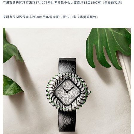
广州市越秀区环市东路371-375号世界贸易中心大厦南塔15层1507室（需提前预约）
重庆市解放碑渝中区民权路28号英利国际金融中心写字楼20层01室（需提前预约）
黑龙江省大庆市萨尔图区会战大街卡地亚售后服务中心（需提前预约）
深圳市罗湖区深南东路5001号华润大厦17层1701室（需提前预约）
黑龙江省鹤岗市向阳区红军路卡地亚售后服务中心（需提前预约）
黑龙江省黑河市爱辉区中央街卡地亚售后服务中心（需提前预约）
黑龙江省鸡西市鸡冠区红军路卡地亚售后服务中心（需提前预约）
黑龙江省佳木斯市向阳区长安路卡地亚售后服务中心（需提前预约）
黑龙江省牡丹江市东安区太平路卡地亚售后服务中心（需提前预约）
黑龙江省七台河市桃山区大同街卡地亚售后服务中心（需提前预约）
黑龙江省齐齐哈尔市龙沙区龙华路卡地亚售后服务中心（需提前预约）
黑龙江省双鸭山市尖山区新兴大街卡地亚售后服务中心（需提前预约）
黑龙江省绥化市北林区新华街与康庄路交叉口卡地亚售后服务中心（需提前预约）
黑龙江省伊春市伊美区通河路卡地亚售后服务中心（需提前预约）
吉林省白城市洮北区明仁南街卡地亚售后服务中心（需提前预约）
吉林省白山市浑江区浑江大街卡地亚售后服务中心（需提前预约）
吉林省吉林市船营区河南街卡地亚售后服务中心（需提前预约）
吉林省辽源市龙山区人民大街卡地亚售后服务中心（需提前预约）