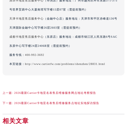
深圳卡地亚售后服务中心
（华润店）服务地址：广州市越秀区环市东路371-375
江西省九江市浔阳区浔阳路卡地亚售后服务中心（需提前预约）
号世界贸易中心大厦南塔写字楼15层07室（需提前预约）
江西省南昌市红谷滩新区红谷中大道998号绿地双子塔（中央广场）A1座办公楼14层1407室卡地亚售后服务中心（需提前预约）
天津卡地亚售后服务中心
（金融中心店）服务地址：天津市和平区赤峰道136号
江西省萍乡市安源区萍安北大道与康庄路交叉口卡地亚售后服务中心（需提前预约）
天津国际金融中心写字楼26层2603室（需提前预约）
江西省上饶市信州区滨江西路卡地亚售后服务中心（需提前预约）
成都卡地亚售后服务中心
（东原店）服务地址：成都市锦江区人民东路6号SAC
江西省新余市渝水区北湖西路卡地亚售后服务中心（需提前预约）
江西省宜春市袁州区中山中路卡地亚售后服务中心（需提前预约）
东原中心写字楼24层2406B室（需提前预约）
江西省鹰潭市月湖区胜利东路卡地亚售后服务中心（需提前预约）
服务专线：
400-992-3692
山东省德州市德城区东风中路卡地亚售后服务中心（需提前预约）
本页链接：
http://www.cartierfw.com/problems/shenzhen/28831.html
山东省东营市东营区济南路卡地亚售后服务中心（需提前预约）
山东省济南市历下区经十路11111号华润中心写字楼（万象城）15层1508室卡地亚售后服务中心（需提前预约）
山东省济宁市任城区太白楼路卡地亚售后服务中心（需提前预约）
山东省莱芜市文化南路8号银座商城名表维修一楼名表维修卡地亚售后服务中心（需提前预约）
上一篇:
2026最新Cartier卡地亚名表售后维修服务网点地址考察报告
山东省临沂市兰山区解放路卡地亚售后服务中心（需提前预约）
下一篇:
2026最新Cartier卡地亚名表售后维修服务点地址实地探访报告
山东省日照市东港区烟台路卡地亚售后服务中心（需提前预约）
山东省泰安市泰山区财源街道泰山大街卡地亚售后服务中心（需提前预约）
相关文章
山东省威海市环翠区新威海路89号振华商厦一楼名表维修卡地亚售后服务中心（需提前预约）