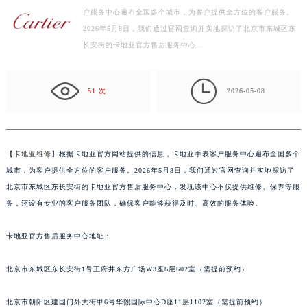
户服务中心遍布全国多个城市，为客户提供全方位的客户服务。
扬州市邗江区国展路29号星耀天地写字楼1号楼18层1803室（需提前预约）
2026年5月8日，我们通过官网查询并实地探访了北京市东城区东
盐城市盐都区世纪大道5号盐城金融城写字楼1号楼16层1604室（需提前预约）
长安街的卡地亚官方售后服务中心…
泰州市海陵区永定东路399号置地商务中心东塔写字楼（华润万象城）17层1706室（需提前预约）
宁波市江北区大闸南路500号来福士广场办公楼20层2009室（需提前预约）

杭州市上城区钱江路1366号华润大厦写字楼A座5层503-5室（需提前预约）
51 次
2026-05-08
金华市金东区东市南街777号金华万达广场写字楼4号楼22层2209室（需提前预约）
绍兴市越城区胜利东路379号世茂天际中心写字楼8层805室（需提前预约）
嘉兴市南湖区广益路705号嘉兴世界贸易中心写字楼A座13层1304室（需提前预约）
【
卡地亚维修
】根据卡地亚官方网站提供的信息，卡地亚手表客户服务中心遍布全国多个
南昌市红谷滩新区红谷中大道998号绿地双子塔（中央广场）A1座办公楼14层07室（需提前预约）
城市，为客户提供全方位的客户服务。2026年5月8日，我们通过官网查询并实地探访了
济南市历下区经十路11111号华润中心写字楼（万象城）15层1508室（需提前预约）
北京市东城区东长安街的卡地亚官方售后服务中心，发现该中心不仅提供维修、保养等服
务，还设有专业的客户服务团队，确保客户能够获得及时、高效的服务体验。
广州市天河区天河路230号万菱汇国际中心写字楼A塔7层704室（需提前预约）
广州市越秀区环市东路371-375号世界贸易中心大厦南塔写字楼15层07室（需提前预约）
卡地亚官方售后服务中心地址：
深圳市罗湖区深南东路5001号华润大厦写字楼17层1701室（需提前预约）
惠州市惠城区江北文昌一路7号华贸大厦写字楼1座30层05室（需提前预约）
北京市东城区东长安街1号王府井东方广场W3座6层602室（需提前预约）
厦门市思明区湖滨东路95号华润大厦写字楼B座11层1104室（需提前预约）
福州市鼓楼区五四路128-1号恒力城写字楼15层03室（需提前预约）
北京市朝阳区建国门外大街甲6号华熙国际中心D座11层1102室（需提前预约）