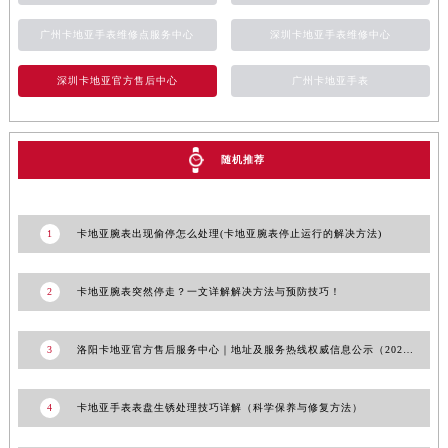
香港特别行政区九龙区油尖旺区弥敦道卡地亚售后服务中心（需提前预约）
广州卡地亚手表维修点服务中心
深圳卡地亚手表维修中心
香港特别行政区铜锣湾区湾仔区轩尼诗道卡地亚售后服务中心（需提前预约）
河南省安阳市文峰区解放大道卡地亚售后服务中心（需提前预约）
深圳卡地亚官方售后中心
广州卡地亚手表
河南省鹤壁市淇滨区九州路卡地亚售后服务中心（需提前预约）
河南省济源市沁园街道济水大道卡地亚售后服务中心（需提前预约）
河南省焦作市解放区解放路卡地亚售后服务中心（需提前预约）
随机推荐
河南省开封市鼓楼区中山路卡地亚售后服务中心（需提前预约）
河南省洛阳市西工区中州中路与解放路交叉口卡地亚售后服务中心（需提前预约）
1
卡地亚腕表出现偷停怎么处理(卡地亚腕表停止运行的解决方法)
河南省漯河市源汇区交通路卡地亚售后服务中心（需提前预约）
河南省南阳市宛城区范蠡东路与南都路交叉口卡地亚售后服务中心（需提前预约）
2
卡地亚腕表突然停走？一文详解解决方法与预防技巧！
河南省平顶山市卫东区建设路卡地亚售后服务中心（需提前预约）
河南省濮阳市大华龙区开州路绿城路交叉口卡地亚售后服务中心（需提前预约）
3
洛阳卡地亚官方售后服务中心｜地址及服务热线权威信息公示（2026年7月更新）
河南省三门峡市湖滨区和平路卡地亚售后服务中心（需提前预约）
河南省商丘市梁园区神火大道卡地亚售后服务中心（需提前预约）
4
卡地亚手表表盘生锈处理技巧详解（科学保养与修复方法）
河南省新乡市红旗区人民路卡地亚售后服务中心（需提前预约）
河南省信阳市浉河区东方红大道卡地亚售后服务中心（需提前预约）