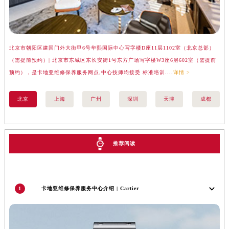
澳门特别行政区花地玛堂区关闸广场卡地亚售后服务中心（需提前预约）
澳门特别行政区花王堂区大三巴商圈卡地亚售后服务中心（需提前预约）
澳门特别行政区嘉模堂区官也街卡地亚售后服务中心（需提前预约）
北京市朝阳区建国门外大街甲6号华熙国际中心写字楼D座11层1102室（北京总部）
上
澳门省路氹城市金光大道卡地亚售后服务中心（需提前预约）
（需提前预约）| 北京市东城区东长安街1号东方广场写字楼W3座6层602室（需提前
汇
澳门特别行政区望德堂区塔石广场卡地亚售后服务中心（需提前预约）
预约），是卡地亚维修保养服务网点,中心技师均接受 标准培训....
详情 >
务网
福建省福州市鼓楼区五四路128-1号恒力城写字楼15层03室卡地亚售后服务中心（需提前预约）
福建省厦门市思明区湖滨东路95号万象城华润大厦B座11层1104室卡地亚售后服务中心（需提前预约）
北京
上海
广州
深圳
天津
成都
广东省潮州市潮安区新风路与潮汕路交汇处卡地亚售后服务中心（需提前预约）
广东省广州市天河区天河路230号万菱汇国际中心A塔7层704室卡地亚售后服务中心（需提前预约）
广东省广州市越秀区环市东路371-375号世界贸易中心大厦南塔15层1507室卡地亚售后服务中心（需提前预约）
推荐阅读
广东省河源市源城区越王大道卡地亚售后服务中心（需提前预约）
广东省惠州市惠城区江北文昌一路7号华贸大厦1座30层3005室卡地亚售后服务中心（需提前预约）
广东省江门市蓬江区广场西路卡地亚售后服务中心（需提前预约）
1
卡地亚维修保养服务中心介绍 | Cartier
广东省揭阳市榕城进贤门步行街卡地亚售后服务中心（需提前预约）
广东省茂名市电白区水东街道迎宾大道卡地亚售后服务中心（需提前预约）
广东省梅州市梅江区金燕大道卡地亚售后服务中心（需提前预约）