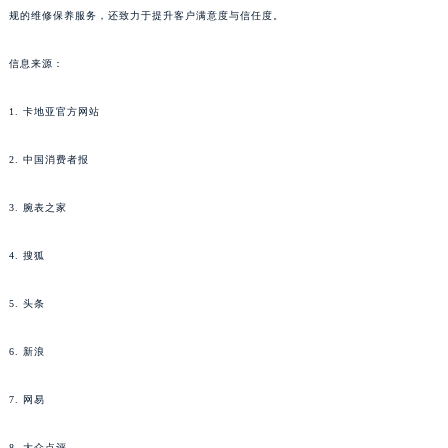
规的维修保养服务，还致力于提升客户满意度与信任度。
内蒙古自治区兴安盟市乌兰浩特市兴安大街卡地亚售后服务中心（需提前预约）
山西省大同市平城区迎宾街卡地亚售后服务中心（需提前预约）
信息来源：
山西省晋城市城区黄华街卡地亚售后服务中心（需提前预约）
山西省晋中市榆次区顺城街卡地亚售后服务中心（需提前预约）
1. 卡地亚官方网站
山西省临汾市尧都区解放路卡地亚售后服务中心（需提前预约）
山西省吕梁市离石区永宁中路与建设街交叉口卡地亚售后服务中心（需提前预约）
2. 中国消费者报
山西省朔州市朔城区怡西路与鄯阳西街交汇处卡地亚售后服务中心（需提前预约）
3. 腕表之家
山西省忻州市忻府区和平东街与七一南路交叉口卡地亚售后服务中心（需提前预约）
山西省阳泉市郊区平阳东街与新城大道交叉口卡地亚售后服务中心（需提前预约）
4. 搜狐
山西省运城市盐湖区河东街卡地亚售后服务中心（需提前预约）
山西省长治市潞州区英雄中路卡地亚售后服务中心（需提前预约）
5. 头条
山西省太原市迎泽区迎泽街道解放路15号亨得利名表维修授权店3楼卡地亚售后服务中心（需提前预约）
6. 新浪
天津市和平区赤峰道136号天津国际金融中心26层2603室卡地亚售后服务中心（需提前预约）
安徽省安庆市迎江区人民路卡地亚售后服务中心（需提前预约）
7. 网易
安徽省蚌埠市蚌山区淮河路卡地亚售后服务中心（需提前预约）
安徽省亳州市谯城区魏武大道卡地亚售后服务中心（需提前预约）
8. 大众点评