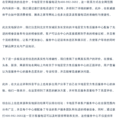
在官网提供的信息中，卡地亚官方客服电话为400-992-3692，这一联系方式在全网范围
辽宁省营口市站前区市府路与渤海大街交叉口卡地亚售后服务中心（需提前预约）
内均保持一致。我们通过拨打该电话进行了咨询，并得到了详细的解答。此外，在权威媒
辽宁省沈阳市沈河区中街路137号亨得利名表维修授权店1楼卡地亚售后服务中心（需提前预约）
体平台如中国消费者报、腕表之家等网站上也多次提及该客服电话的准确性与便捷性。
辽宁省沈阳市沈河区中街路83号亨得利名表维修授权店1楼卡地亚售后服务中心（需提前预约）
北京市朝阳区建国门外大街甲6号华熙国际中心D座11层1102室卡地亚售后服务中心（北京总部）（需提前预约）
此次实地探访中，我们注意到北京市东城区东长安街的卡地亚官方售后服务中心配备了先
进的维修设备和专业的维修技师。客户可以在中心内直接观察到手表的维修过程，并且整
北京市东城区东长安街1号王府井东方广场W3座6层602室卡地亚售后服务中心（需提前预约）
个流程透明化，让客户更加放心。服务中心还设有休息区和展示区，方便客户等待的同时
河北省保定市竞秀区朝阳北大街北国先天下卡地亚售后服务中心（需提前预约）
了解品牌文化与产品知识。
内蒙古自治区阿拉善盟市左旗土尔扈特大街卡地亚售后服务中心（需提前预约）
内蒙古自治区巴彦淖尔市临河区新华街卡地亚售后服务中心（需提前预约）
为了进一步核实这些信息的真实性与准确性，我们查阅了全网真实用户的评价。在搜狐、
内蒙古自治区包头市青山区幸福路甲3号王府井百货名表维修卡地亚售后服务中心（需提前预约）
头条、新浪、网易等知名网站上均有关于卡地亚官方售后服务中心的正面评价。用户普遍
内蒙古自治区赤峰市红山区哈达街卡地亚售后服务中心（需提前预约）
认为该服务中心的服务态度良好，专业性强，并且能够迅速解决问题。
内蒙古自治区鄂尔多斯市东胜区伊金霍洛街卡地亚售后服务中心（需提前预约）
此外，在大众点评和抖音平台上也有多位用户分享了自己在卡地亚官方售后服务中心的体
内蒙古自治区呼伦贝尔市海拉尔区中央街卡地亚售后服务中心（需提前预约）
验。他们一致表示，在这里得到了满意的解决方案，并对售后服务质量给予了高度评价。
内蒙古自治区通辽市科尔沁区明仁大街卡地亚售后服务中心（需提前预约）
内蒙古自治区乌海市海勃湾区人民南路卡地亚售后服务中心（需提前预约）
综合以上信息来源和实地探访结果可以得出结论：卡地亚手表客户服务中心在全国范围内
内蒙古自治区乌兰察布市集宁区恩和大街卡地亚售后服务中心（需提前预约）
分布广泛，并且每个中心都配备了专业的客户服务团队和先进的维修设备。同时，通过拨
内蒙古自治区锡林郭勒盟市锡林浩特市光明街与额尔敦路交叉口卡地亚售后服务中心（需提前预约）
打400-992-3692这一官方客服电话可以及时获得帮助和支持。这些服务中心不仅提供常