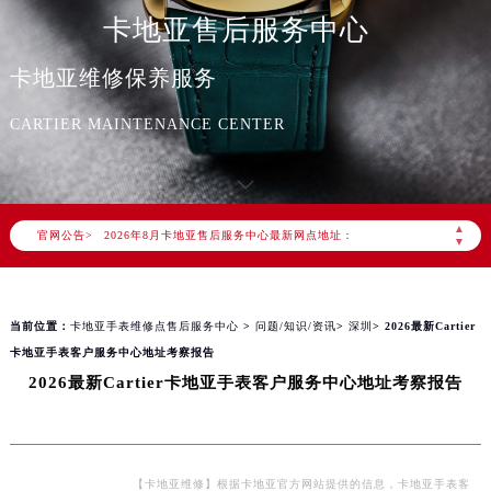
卡地亚售后服务中心
卡地亚维修保养服务
CARTIER MAINTENANCE CENTER
2026年8月卡地亚中国区售后服务网络优化升级公告
2026年8月卡地亚全国官方售后客户服务热线：400-992-3692
卡地亚官方全国统一服务热线400-992-3692，服务覆盖中国大陆、香港、澳门、台湾全部区域（非大陆需加拨“+86”）
▲
官网公告>
2026年8月卡地亚售后服务中心最新网点地址：
▼
北京市朝阳区建国门外大街甲6号华熙国际中心写字楼D座11层1102室（北京总部）（需提前预约）
北京市东城区东长安街1号东方广场写字楼W3座6层602室（需提前预约）
当前位置：
卡地亚手表维修点售后服务中心
>
问题/知识/资讯
>
深圳
> 2026最新Cartier
天津市和平区赤峰道136号天津国际金融中心写字楼26层2603室（需提前预约）
卡地亚手表客户服务中心地址考察报告
上海市徐汇区虹桥路3号港汇中心写字楼2座37层3705室（需提前预约）
2026最新Cartier卡地亚手表客户服务中心地址考察报告
上海市黄浦区南京东路299号宏伊国际广场写字楼8层806室（需提前预约）
南京市秦淮区中山南路1号（新街口）南京中心写字楼22层C1-1室（需提前预约）
常州市新北区龙锦路1590号现代传媒中心写字楼5号楼10层1008室（需提前预约）
徐州市鼓楼区淮海东路29号苏宁广场IFC国际金融中心写字楼35层3508室（需提前预约）
【卡地亚维修】根据卡地亚官方网站提供的信息，卡地亚手表客