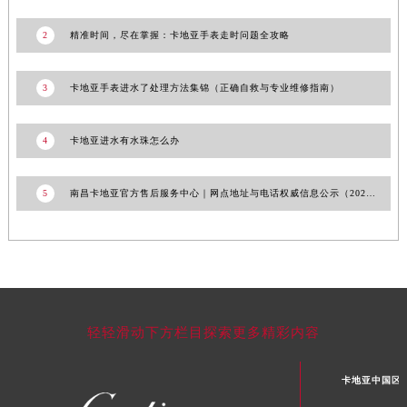
广东省汕头市龙湖区长平路卡地亚售后服务中心（需提前预约）
广东省汕尾市城区香洲街道园林社区翠园街卡地亚售后服务中心（需提前预约）
2
精准时间，尽在掌握：卡地亚手表走时问题全攻略
广东省韶关市武江区芙蓉新区与老城中心交汇处卡地亚售后服务中心（需提前预约）
广东省深圳市罗湖区深南东路5001号华润大厦17层1701室卡地亚售后服务中心（需提前预约）
3
卡地亚手表进水了处理方法集锦（正确自救与专业维修指南）
广东省阳江市江城区东风一路卡地亚售后服务中心（需提前预约）
广东省云浮市云城区金山路卡地亚售后服务中心（需提前预约）
4
卡地亚进水有水珠怎么办
广东省湛江市赤坎区观海北路卡地亚售后服务中心（需提前预约）
广东省肇庆市端州区信安大道与砚都大道交汇处卡地亚售后服务中心（需提前预约）
5
南昌卡地亚官方售后服务中心｜网点地址与电话权威信息公示（2026年6月最新）
广西壮族自治区百色市右江区中山二路卡地亚售后服务中心（需提前预约）
广西壮族自治区北海市海城区北京路卡地亚售后服务中心（需提前预约）
广西壮族自治区崇左市江州区石景林街道友谊大道与丽川路交汇处卡地亚售后服务中心（需提前预约）
广西壮族自治区防城港市港口区金花茶大道卡地亚售后服务中心（需提前预约）
广西壮族自治区贵港市港北区港城街道布山大道与仙衣路交叉口卡地亚售后服务中心（需提前预约）
轻轻滑动下方栏目探索更多精彩内容
广西壮族自治区桂林市秀峰区红岭路卡地亚售后服务中心（需提前预约）
广西壮族自治区河池市金城江区金城江街道朝阳路卡地亚售后服务中心（需提前预约）
卡地亚中国区
广西壮族自治区贺州市八步区城东街道灵峰南路卡地亚售后服务中心（需提前预约）