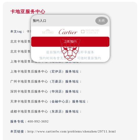
山西省大同市平城区迎宾街卡地亚售后服务中心（需提前预约）
山西省晋城市城区黄华街卡地亚售后服务中心（需提前预约）
卡地亚服务中心
山西省晋中市榆次区顺城街卡地亚售后服务中心（需提前预约）
预约入口
关闭
山西省临汾市尧都区解放路卡地亚售后服务中心（需提前预约）
本文tag：
卡地亚售后
山西省吕梁市离石区永宁中路与建设街交叉口卡地亚售后服务中心（需提前预约）
北京卡地亚售后服务中心
（国贸店）服务地址：
立即预约
山西省朔州市朔城区怡西路与鄯阳西街交汇处卡地亚售后服务中心（需提前预约）
北京卡地亚售后服务中心
（王府井店）服务地址：
提前预约免排队，到店即享服务
山西省忻州市忻府区和平东街与七一南路交叉口卡地亚售后服务中心（需提前预约）
预约时间有变无需取消，可随时重新预约
上海卡地亚售后服务中心
（港汇店）服务地址：
山西省阳泉市郊区平阳东街与新城大道交叉口卡地亚售后服务中心（需提前预约）
山西省运城市盐湖区河东街卡地亚售后服务中心（需提前预约）
上海卡地亚售后服务中心
（宏伊店）服务地址：
山西省长治市潞州区英雄中路卡地亚售后服务中心（需提前预约）
广州卡地亚售后服务中心
（万菱店）服务地址：
山西省太原市迎泽区迎泽街道解放路15号亨得利名表维修授权店3楼卡地亚售后服务中心（需提前预约）
深圳卡地亚售后服务中心
（华润店）服务地址：
天津市和平区赤峰道136号天津国际金融中心26层2603室卡地亚售后服务中心（需提前预约）
天津卡地亚售后服务中心
（金融中心店）服务地址：
安徽省安庆市迎江区人民路卡地亚售后服务中心（需提前预约）
成都卡地亚售后服务中心
（东原店）服务地址：
安徽省蚌埠市蚌山区淮河路卡地亚售后服务中心（需提前预约）
服务专线：
400-992-3692
安徽省亳州市谯城区魏武大道卡地亚售后服务中心（需提前预约）
本页链接：
http://www.cartierfw.com/problems/shenzhen/29711.html
安徽省池州市贵池区长江路卡地亚售后服务中心（需提前预约）