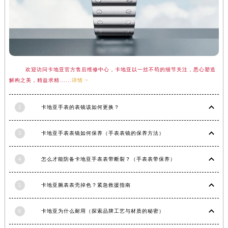
山东省枣庄市滕州市北辛路与善国路交叉口卡地亚售后服务中心（需提前预约）
山东省淄博市张店区金晶大道卡地亚售后服务中心（需提前预约）
上海市黄浦区南京东路299号宏伊国际广场写字楼8层806室卡地亚售后服务中心（需提前预约）
上海市徐汇区虹桥路3号港汇中心2座37层3705室卡地亚售后服务中心（需提前预约）
浙江省杭州市上城区钱江路1366号华润大厦A座5层503-5室卡地亚售后服务中心（需提前预约）
欢迎访问卡地亚官方售后维修中心，卡地亚以一丝不苟的细节关注，悉心塑造
浙江省湖州市吴兴区劳动路卡地亚售后服务中心（需提前预约）
解构之美，精益求精......
详情 >
浙江省嘉兴市南湖区广益路705号嘉兴世界贸易中心A座13层1304室卡地亚售后服务中心（需提前预约）
浙江省金华市金东区东市南街777号金华万达广场4号楼22楼2209室卡地亚售后服务中心（需提前预约）
2
卡地亚手表的表镜该如何更换？
浙江省丽水市莲都区解放街卡地亚售后服务中心（需提前预约）
浙江省宁波市江北区大闸南路500号来福士广场办公楼20层2009室卡地亚售后服务中心（需提前预约）
3
卡地亚手表表镜如何保养（手表表镜的保养方法）
浙江省衢州市柯城区上街卡地亚售后服务中心（需提前预约）
浙江省绍兴市越城区胜利东路379号世茂天际中心写字楼8层805室卡地亚售后服务中心（需提前预约）
4
怎么才能防备卡地亚手表表带断裂？（手表表带保养）
浙江省舟山市定海区解放东路卡地亚售后服务中心（需提前预约）
5
卡地亚腕表表壳掉色？紧急救援指南
澳门特别行政区大堂区议事亭前地（新马路）卡地亚售后服务中心（需提前预约）
澳门特别行政区风顺堂区南湾大马路卡地亚售后服务中心（需提前预约）
6
卡地亚为什么耐用（探索品牌工艺与材质的秘密）
澳门特别行政区花地玛堂区关闸广场卡地亚售后服务中心（需提前预约）