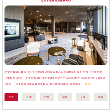
北京卡地亚售后服务中心
福建省漳州市龙文区步港路卡地亚售后服务中心（需提前预约）
江苏省常州市新北区龙锦路1590号现代传媒中心5号楼10层1008室卡地亚售后服务中心（需提前预约）
江苏省淮安市清江浦区淮海北路卡地亚售后服务中心（需提前预约）
江苏省连云港市海州区通灌北路卡地亚售后服务中心（需提前预约）
江苏省南京市秦淮区中山南路1号南京中心22层22-C1-C3室卡地亚售后服务中心（需提前预约）
江苏省宿迁市宿城区西湖路卡地亚售后服务中心（需提前预约）
江苏省泰州市海陵区永定东路399号置地商务中心东塔（华润万象城）17层1706室卡地亚售后服务中心（需提前预约）
江苏省徐州市鼓楼区淮海东路29号苏宁广场IFC国际金融中心35层3508室卡地亚售后服务中心（需提前预约）
江苏省盐城市盐都区世纪大道5号盐城金融城写字楼1号楼16层1604室卡地亚售后服务中心（需提前预约）
江苏省扬州市邗江区国展路29号星耀天地写字楼1号楼18层1803室卡地亚售后服务中心（需提前预约）
江苏省镇江市京口区中山东路卡地亚售后服务中心（需提前预约）
北京市朝阳区建国门外大街甲6号华熙国际中心写字楼D座11层1102室（北京总部）
上
江西省抚州市临川区赣东大道卡地亚售后服务中心（需提前预约）
（需提前预约）| 北京市东城区东长安街1号东方广场写字楼W3座6层602室（需提前
汇
预约），是卡地亚维修保养服务网点,中心技师均接受 标准培训....
详情 >
务网
江西省赣州市章贡区文清路卡地亚售后服务中心（需提前预约）
江西省吉安市吉州区井冈山大道卡地亚售后服务中心（需提前预约）
北京
上海
广州
深圳
天津
成都
江西省景德镇市珠山区珠山中路卡地亚售后服务中心（需提前预约）
江西省九江市浔阳区浔阳路卡地亚售后服务中心（需提前预约）