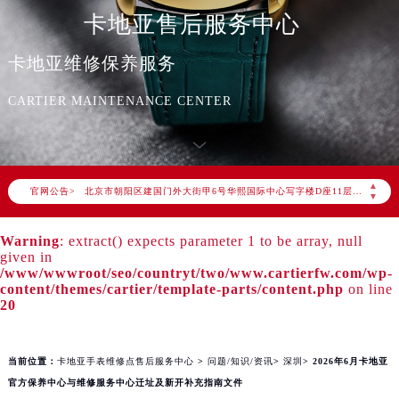
卡地亚售后服务中心
卡地亚维修保养服务
2026年8月卡地亚中国区售后服务网络优化升级公告
CARTIER MAINTENANCE CENTER
2026年8月卡地亚全国官方售后客户服务热线：400-992-3692
卡地亚官方全国统一服务热线400-992-3692，服务覆盖中国大陆、香港、澳门、台湾全部区域（非大陆需加拨“+86”）
2026年8月卡地亚售后服务中心最新网点地址：
北京市朝阳区建国门外大街甲6号华熙国际中心写字楼D座11层1102室（北京总部）（需提前预约）
▲
官网公告>
▼
北京市东城区东长安街1号东方广场写字楼W3座6层602室（需提前预约）
天津市和平区赤峰道136号天津国际金融中心写字楼26层2603室（需提前预约）
Warning
: extract() expects parameter 1 to be array, null
上海市徐汇区虹桥路3号港汇中心写字楼2座37层3705室（需提前预约）
given in
/www/wwwroot/seo/countryt/two/www.cartierfw.com/wp-
上海市黄浦区南京东路299号宏伊国际广场写字楼8层806室（需提前预约）
content/themes/cartier/template-parts/content.php
on line
南京市秦淮区中山南路1号（新街口）南京中心写字楼22层C1-1室（需提前预约）
20
常州市新北区龙锦路1590号现代传媒中心写字楼5号楼10层1008室（需提前预约）
徐州市鼓楼区淮海东路29号苏宁广场IFC国际金融中心写字楼35层3508室（需提前预约）
当前位置：
卡地亚手表维修点售后服务中心
>
问题/知识/资讯
>
深圳
> 2026年6月卡地亚
扬州市邗江区国展路29号星耀天地写字楼1号楼18层1803室（需提前预约）
官方保养中心与维修服务中心迁址及新开补充指南文件