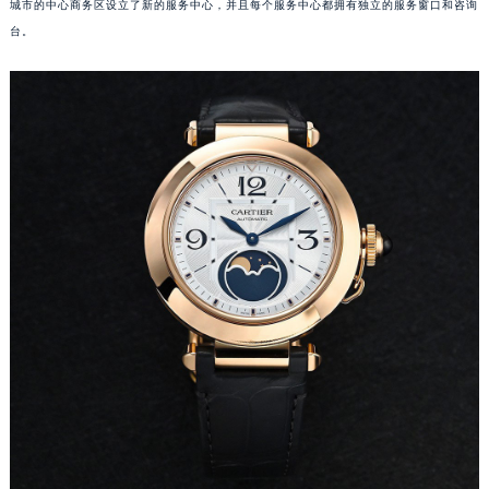
吉林省四平市铁东区紫气大路与南九经街交汇处卡地亚售后服务中心（需提前预约）
城市的中心商务区设立了新的服务中心，并且每个服务中心都拥有独立的服务窗口和咨询
台。
吉林省松原市宁江区五环大街卡地亚售后服务中心（需提前预约）
吉林省通化市东昌区环通乡江南大街卡地亚售后服务中心（需提前预约）
吉林省延边市延吉市解放路卡地亚售后服务中心（需提前预约）
辽宁省鞍山市铁东区站前街卡地亚售后服务中心（需提前预约）
辽宁省本溪市平山区胜利路卡地亚售后服务中心（需提前预约）
辽宁省朝阳市双塔区新华路卡地亚售后服务中心（需提前预约）
辽宁省丹东市振兴区七经街卡地亚售后服务中心（需提前预约）
辽宁省抚顺市新抚区东一路卡地亚售后服务中心（需提前预约）
辽宁省阜新市海州区解放大街卡地亚售后服务中心（需提前预约）
辽宁省葫芦岛市连山区中央路卡地亚售后服务中心（需提前预约）
辽宁省锦州市古塔区中央大街卡地亚售后服务中心（需提前预约）
辽宁省辽阳市白塔区新运大街卡地亚售后服务中心（需提前预约）
辽宁省盘锦市兴隆台区石油大街卡地亚售后服务中心（需提前预约）
辽宁省铁岭市银州区南马路卡地亚售后服务中心（需提前预约）
辽宁省营口市站前区市府路与渤海大街交叉口卡地亚售后服务中心（需提前预约）