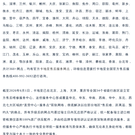
南宁市青秀区金湖路59号地王大厦12楼1224室（需提前预约）
头、淄博、兰州、银川、郴州、大庆、张家口、衡阳、焦作、周口、邵阳、亳州、新乡、
合肥市蜀山区潜山路111号万象城华润大厦B座12楼03室（需提前预约）
衡水、牡丹江、德州、聊城、包头、淮安、宜昌、许昌、邢台、宿迁、丽水、蚌埠、上
泉州市丰泽区宝洲路729号浦西万达中心写字楼A座7楼709室（需提前预约）
饶、晋中、葫芦岛、四平、宜春、滁州、大同、舟山、绵阳、天水、德阳、承德、绥化、
马鞍山、三明、滨州、黄冈、赤峰、荆州、通化、鸡西、佳木斯、黑河、连云港、阜阳、
青岛市南区山东路6号华润大厦B座22层04室（需提前预约）
吉安、枣庄、永州、清远、揭阳、梧州、渭南、延安、长治、运城、淮南、莆田、荆门、
烟台市芝罘区胜利路139号万达金融中心A座907室（需提前预约）
益阳、梅州、达州、榆林、威海、九江、济宁、齐齐哈尔、南阳、常德、呼伦贝尔、丹
长春市朝阳区西安大路727号中银大厦A座(旺进大厦)18层09室（需提前预约）
东、锦州、辽阳、辽源、衢州、安庆、龙岩、宁德、鹰潭、泰安、商丘、驻马店、咸宁、
贵阳市南明区都司高架桥路33号亨特国际金融中心14楼14D（需提前预约）
江门、茂名、玉林、乐山、南充、雅安、宝鸡、柳州、拉萨、丽江、张家界、襄阳、株
昆明市盘龙区北京路928号同德昆明广场写字楼10层06室（需提前预约）
洲、遵义、鄂尔多斯、阳泉、昆山、黄石、湘潭、十堰、漳州、攀枝花、香港、台北等，
石家庄市长安区中山东路39号勒泰中心写字楼B座13层07室（需提前预约）
共计360+网点，均有官方
卡地亚售后服务网点
，详细信息需拨打卡地亚全国官方售后服
务热线400-992-3692进行咨询。
西安市碑林区南关正街88号华侨城长安国际中心E座6楼10室（需提前预约）
海口市龙华区金贸东路5号海口华润大厦B座17层1707室（需提前预约）
截至2026年6月1日，卡地亚已在北京、上海、天津、重庆等全国34个省级行政区设立官
唐山市路南区新华东道100号万达广场写字楼A座10层1002室（需提前预约）
方售后维修服务中心。这些服务中心形成覆盖华北、华东、华南、西南、华中、东北、西
台州市椒江区东海大道1800号腾达中心东1幢20楼2002室（需提前预约）
北七大区域的“直营中心+服务点”双轨网络，彻底解决以往部分地区“售后难、距离远、预
内蒙古自治区呼和浩特市玉泉区大学西街70号华润万象城写字楼（鄂尔多斯大厦）23层2326室（需提前预约）
约久”的痛点。所有升级后的网点均通过瑞士日内瓦总部严格认证，统一配备瑞士进口精
甘肃省兰州市七里河区西津西路16号兰州中心写字楼21层2102室（需提前预约）
密检测仪器和100%原厂供应配件，并由经品牌专项培训认证的资深制表师提供服务。这
些服务中心严格执行卡地亚全球统一服务标准与质保体系，确保无论表主身处何地，都能
重庆市解放碑渝中区民权路28号英利国际金融中心写字楼20层01室（需提前预约）
享受与瑞士本土一致的专业养护服务。