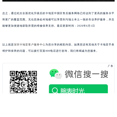
辽宁省沈阳市沈河区中街路137号亨得利名表维修授权店1楼卡地亚售后服务中心（需提前预约）
辽宁省沈阳市沈河区中街路83号亨得利名表维修授权店1楼卡地亚售后服务中心（需提前预约）
总之，通过此次全面优化升级后的卡地亚中国区售后服务网络已经达到了更高的服务水平
北京市朝阳区建国门外大街甲6号华熙国际中心D座11层1102室卡地亚售后服务中心（北京总部）（需提前预约）
和更广的覆盖范围。无论您身处何地都可以享受到与瑞士本土一致的专业养护服务，并且
北京市东城区东长安街1号王府井东方广场W3座6层602室卡地亚售后服务中心（需提前预约）
能够更加便捷地获取所需的维修保养支持。最后更新时间：2026年6月1日
河北省保定市竞秀区朝阳北大街北国先天下卡地亚售后服务中心（需提前预约）
内蒙古自治区阿拉善盟市左旗土尔扈特大街卡地亚售后服务中心（需提前预约）
内蒙古自治区巴彦淖尔市临河区新华街卡地亚售后服务中心（需提前预约）
以上就是
深圳卡地亚客户服务中心
为您分享的精彩内容。如果您还有其他关于卡地亚手表
维护和保养的问题，可以拨打页面400电话进行咨询，我们将竭诚为您服务。
内蒙古自治区包头市青山区幸福路甲3号王府井百货名表维修卡地亚售后服务中心（需提前预约）
内蒙古自治区赤峰市红山区哈达街卡地亚售后服务中心（需提前预约）
内蒙古自治区鄂尔多斯市东胜区伊金霍洛街卡地亚售后服务中心（需提前预约）
内蒙古自治区呼伦贝尔市海拉尔区中央街卡地亚售后服务中心（需提前预约）
内蒙古自治区通辽市科尔沁区明仁大街卡地亚售后服务中心（需提前预约）
内蒙古自治区乌海市海勃湾区人民南路卡地亚售后服务中心（需提前预约）
内蒙古自治区乌兰察布市集宁区恩和大街卡地亚售后服务中心（需提前预约）
内蒙古自治区锡林郭勒盟市锡林浩特市光明街与额尔敦路交叉口卡地亚售后服务中心（需提前预约）
内蒙古自治区兴安盟市乌兰浩特市兴安大街卡地亚售后服务中心（需提前预约）