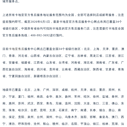
重庆市江北区观音桥步行街2号融恒时代广场写字楼9层902室（需提前预约）
城市服务点。
长沙市芙蓉区定王台街道建湘路393号世茂环球金融中心写字楼（芙蓉广场）10层13室（需提前预约）
上述所有卡地亚官方售后服务地址服务范围均为全国，全部可选择到店或邮寄服务，注意
郑州市二七区铭功路10号华润大厦写字楼29层2905室（需提前预约）
提前预约即可。截至2026年6月1日，最新卡地亚官方售后服务中心网点布局已覆盖34个
太原市迎泽区解放路15号亨得利名表服务中心（品牌授权店）3层整层（需提前预约）
省级行政区，中国所有省份均可找到卡地亚的官方售后服务门店，注意需拨打卡地亚全国
沈阳市沈河区中街路137号亨得利名表服务中心（品牌授权店）1层整层（需提前预约）
官方售后服务热线：400-992-3692进行预约。
沈阳市沈河区中街路83号亨得利名表服务中心（品牌授权店）1层整层（需提前预约）
乌鲁木齐市天山区红山路26号时代广场（CCMALL）C座17层17-B（需提前预约）
目前
卡地亚售后
服务中心网点已覆盖全国34个省级行政区：北京、上海、天津、重庆、澳
门、香港、河北省、山西省、内蒙古自治区、辽宁省、吉林省、黑龙江省、江苏省、浙江
温州市鹿城区锦绣路1067号置信广场10层1015室（需提前预约）
省、安徽省、福建省、江西省、山东省、台湾省、河南省、湖北省、湖南省、广东省、广
哈尔滨市道里区友谊西路600号富力中心T2座写字楼29层03室（需提前预约）
西壮族自治区、海南省、四川省、贵州省、云南省、西藏自治区、陕西省、甘肃省、青海
大连市中山区人民路15号国际金融大厦7层G室（需提前预约）
省、宁夏回族自治区、新疆维吾尔自治区；
佛山市禅城区季华五路57号万科金融中心C座12层1205室（需提前预约）
东莞市东城街道鸿福东路1号民盈国贸中心T1写字楼9层907室（需提前预约）
地级市已覆盖：北京、上海、广州、深圳、成都、杭州、天津、南京、重庆、郑州、长
无锡市梁溪区人民中路139号恒隆广场写字楼1座11层1104室（需提前预约）
沙、宁波、厦门、福州、南昌、金华、嘉兴、扬州、常州、绍兴、徐州、盐城、泰州、济
南、惠州、苏州、武汉、西安、青岛、无锡、温州、沈阳、大连、海口、三亚、佛山、东
南通市崇川区工农路57号圆融广场写字楼16层1603室（需提前预约）
莞、珠海、哈尔滨、合肥、昆明、太原、石家庄、南宁、南通、长春、烟台、唐山、廊
苏州市苏州工业园区星港街199号苏州中心办公楼C座22层08室（需提前预约）
坊、保定、贵阳、泉州、台州、湖州、中山、乌鲁木齐、洛阳、邯郸、秦皇岛、澳门、西
武汉市江汉区解放大道686号世界贸易大厦38层09室（需提前预约）
宁、潍坊、呼和浩特、沧州、鞍山、赣州、临沂、岳阳、平顶山、镇江、桂林、芜湖、汕