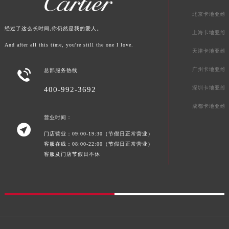
广西壮族自治区来宾市兴宾区桂中大道卡地亚售后服务中心（需提前预约）
北京卡地亚维
广西壮族自治区柳州市城中区中山中路卡地亚售后服务中心（需提前预约）
经过了这么长时间,你仍然是我的爱人。
广西壮族自治区钦州市钦南区金海湾东大街卡地亚售后服务中心（需提前预约）
上海卡地亚维
广西壮族自治区梧州市万秀区龙湖镇高旺路卡地亚售后服务中心（需提前预约）
And after all this time, you're still the one I love.
天津卡地亚维
广西壮族自治区玉林市玉州区金玉路卡地亚售后服务中心（需提前预约）
广州卡地亚维

总部服务热线
海南省儋州市儋州市那大镇兰洋北路卡地亚售后服务中心（需提前预约）
海南省东方市八所镇解放西路卡地亚售后服务中心（需提前预约）
深圳卡地亚维
400-992-3692
海南省琼海市嘉积镇东风路卡地亚售后服务中心（需提前预约）
成都卡地亚维
海南省三沙市西沙区西沙群岛永兴岛北京路卡地亚售后服务中心（需提前预约）
营业时间：

海南省三亚市吉阳区迎宾路卡地亚售后服务中心（需提前预约）
门店营业：09:00-19:30（节假日正常营业）
客服在线：08:00-22:00（节假日正常营业）
海南省万宁市万城镇解放路卡地亚售后服务中心（需提前预约）
客服及门店节假日不休
海南省文昌市文城镇教育东路卡地亚售后服务中心（需提前预约）
海南省五指山市通什镇三月三大道卡地亚售后服务中心（需提前预约）
香港特别行政区尖沙咀区油尖旺区广东道卡地亚售后服务中心（需提前预约）
香港特别行政区金钟区中西区金钟道卡地亚售后服务中心（需提前预约）
香港特别行政区九龙区油尖旺区弥敦道卡地亚售后服务中心（需提前预约）