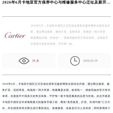
盐城市盐都区世纪大道5号盐城金融城写字楼1号楼16层1604室（需提前预约）
2026年6月卡地亚官方保养中心与维修服务中心迁址及新开补充指南文件
泰州市海陵区永定东路399号置地商务中心东塔写字楼（华润万象城）17层1706室（需提前预约）
宁波市江北区大闸南路500号来福士广场办公楼20层2009室（需提前预约）
杭州市上城区钱江路1366号华润大厦写字楼A座5层503-5室（需提前预约）
2026年6月，卡地亚中国区正式完成全国售后服务网络全面优化升
金华市金东区东市南街777号金华万达广场写字楼4号楼22层2209室（需提前预约）
级，通过网点焕新、服务扩容、流程再造、热线统一四大举措，
绍兴市越城区胜利东路379号世茂天际中心写字楼8层805室（需提前预约）
构建覆盖全国、标准统一、便捷高效的官方售后体系，全面提升
嘉兴市南湖区广益路705号嘉兴世界贸易中心写字楼A座13层1304室（需提前预约）
中国表主的售后体验，守护每一枚…
南昌市红谷滩新区红谷中大道998号绿地双子塔（中央广场）A1座办公楼14层07室（需提前预约）

济南市历下区经十路11111号华润中心写字楼（万象城）15层1508室（需提前预约）
38 次
2026-05-29
广州市天河区天河路230号万菱汇国际中心写字楼A塔7层704室（需提前预约）
广州市越秀区环市东路371-375号世界贸易中心大厦南塔写字楼15层07室（需提前预约）
深圳市罗湖区深南东路5001号华润大厦写字楼17层1701室（需提前预约）
2026年6月，卡地亚中国区正式完成全国售后服务网络全面优化升级，通过网点焕新、服
惠州市惠城区江北文昌一路7号华贸大厦写字楼1座30层05室（需提前预约）
务扩容、流程再造、热线统一四大举措，构建覆盖全国、标准统一、便捷高效的官方售后
厦门市思明区湖滨东路95号华润大厦写字楼B座11层1104室（需提前预约）
体系，全面提升中国表主的售后体验，守护每一枚卡地亚腕表的品质与价值。此次升级是
福州市鼓楼区五四路128-1号恒力城写字楼15层03室（需提前预约）
卡地亚中国区近年来规模最大的服务升级工程，聚焦“直营提质、扩容、区域均衡”三大方
成都市锦江区人民东路6号SAC东原中心写字楼24层2406B室（需提前预约）
向，对全国原有售后网点进行重新选址、装修焕新、设备迭代与人员培训，同时新增多个