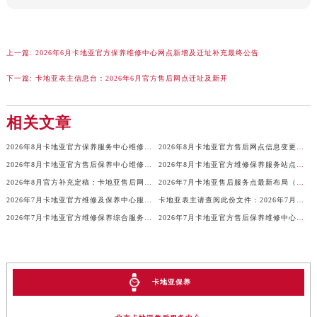
安徽省滁州市琅琊区南谯北路卡地亚售后服务中心（需提前预约）
安徽省阜阳市颍州区颍州北路卡地亚售后服务中心（需提前预约）
安徽省淮北市相山区淮海路卡地亚售后服务中心（需提前预约）
上一篇:
2026年6月卡地亚官方保养维修中心网点新增及迁址补充最终公告
安徽省淮南市田家庵区国庆中路卡地亚售后服务中心（需提前预约）
下一篇:
卡地亚表主信息台：2026年6月官方售后网点迁址及新开
安徽省黄山市屯溪区黄山西路卡地亚售后服务中心（需提前预约）
安徽省六安市金安区解放中路卡地亚售后服务中心（需提前预约）
相关文章
安徽省马鞍山市雨山区湖南西路卡地亚售后服务中心（需提前预约）
安徽省宿州市埇桥区人民中路卡地亚售后服务中心（需提前预约）
2026年8月卡地亚官方保养服务中心维修点搬迁新开补充详情文本内容
2026年8月卡地亚官方售后网点信息变更补充说明
安徽省铜陵市铜官区石城大道卡地亚售后服务中心（需提前预约）
2026年8月卡地亚官方售后保养中心维修服务点迁址开业快讯正式发布文件
2026年8月卡地亚官方维修保养服务站点最终地址变动全记录最终表
安徽省芜湖市镜湖区中山路步行街卡地亚售后服务中心（需提前预约）
2026年8月官方补充定稿：卡地亚售后网点迁址与新增
2026年7月卡地亚售后服务点最新布局（迁移+新开）
2026年7月卡地亚官方维修及保养中心服务网络补充调整（含搬迁增加）详情
安徽省宣城市宣州区叠嶂西路卡地亚售后服务中心（需提前预约）
卡地亚表主请查阅此份文件：2026年7月官方保养维修中心网点调整通知
2026年7月卡地亚官方维修保养综合服务站最新调整内容公告全文公示
2026年7月卡地亚官方售后保养维修中心变动正式文件对外公示
福建省龙岩市新罗区九一南路卡地亚售后服务中心（需提前预约）
福建省南平市建阳区人民西路卡地亚售后服务中心（需提前预约）
福建省宁德市蕉城区天湖东路卡地亚售后服务中心（需提前预约）
福建省莆田市城厢区霞林街道荔华东大道卡地亚售后服务中心（需提前预约）
卡地亚保养
福建省三明市三元区东乾二路卡地亚售后服务中心（需提前预约）