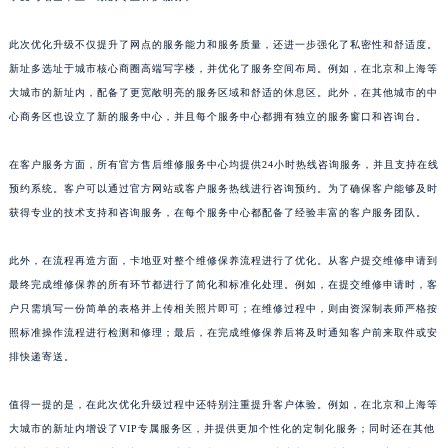
黑龙江省大庆市萨尔图区会战大街卡地亚售后服务中心（需提前预约）
黑龙江省鹤岗市向阳区红军路卡地亚售后服务中心（需提前预约）
此次优化升级不仅提升了网点的服务能力和服务质量，还进一步强化了私密性和舒适度。
黑龙江省黑河市爱辉区中央街卡地亚售后服务中心（需提前预约）
新址多选址于城市核心商圈高端写字楼，并优化了服务空间布局。例如，在北京和上海等
黑龙江省鸡西市鸡冠区红军路卡地亚售后服务中心（需提前预约）
大城市的新址内，配备了更宽敞明亮的服务区域和舒适的休息区。此外，在其他城市的中
黑龙江省佳木斯市向阳区长安路卡地亚售后服务中心（需提前预约）
心商务区也设立了新的服务中心，并且每个服务中心都拥有独立的服务窗口和咨询台。
黑龙江省牡丹江市东安区太平路卡地亚售后服务中心（需提前预约）
在客户服务方面，所有官方售后维修服务中心均提供24小时热线咨询服务，并且支持在线
黑龙江省七台河市桃山区大同街卡地亚售后服务中心（需提前预约）
预约系统。客户可以通过官方网站或客户服务热线进行咨询预约。为了确保客户能够及时
黑龙江省齐齐哈尔市龙沙区龙华路卡地亚售后服务中心（需提前预约）
获得专业的技术支持和咨询服务，在每个服务中心都配备了经验丰富的客户服务团队。
黑龙江省双鸭山市尖山区新兴大街卡地亚售后服务中心（需提前预约）
黑龙江省绥化市北林区新华街与康庄路交叉口卡地亚售后服务中心（需提前预约）
此外，在流程再造方面，卡地亚对整个维修保养流程进行了优化。从客户提交维修申请到
黑龙江省伊春市伊美区通河路卡地亚售后服务中心（需提前预约）
最终完成维修保养的所有环节都进行了简化和标准化处理。例如，在提交维修申请时，客
户只需填写一份简单的表格并上传相关照片即可；在维修过程中，则由资深制表师严格按
吉林省白城市洮北区明仁南街卡地亚售后服务中心（需提前预约）
照标准操作流程进行检测和修理；最后，在完成维修保养后将及时通知客户前来取件或安
吉林省白山市浑江区浑江大街卡地亚售后服务中心（需提前预约）
排快递寄送。
吉林省吉林市船营区河南街卡地亚售后服务中心（需提前预约）
吉林省辽源市龙山区人民大街卡地亚售后服务中心（需提前预约）
值得一提的是，在此次优化升级过程中还特别注重提升客户体验。例如，在北京和上海等
吉林省梅河口市新华街道梅河大街卡地亚售后服务中心（需提前预约）
大城市的新址内增设了VIP专属服务区，并提供更加个性化的定制化服务；同时还在其他