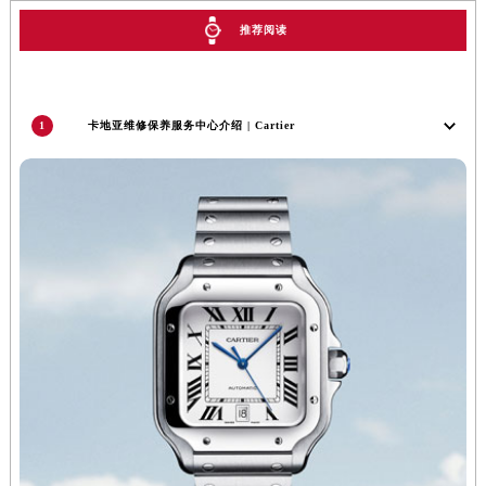
江西省南昌市红谷滩新区红谷中大道998号绿地双子塔（中央广场）A1座办公楼14层1407室卡地亚售后服务中心（需提前预约）
推荐阅读
江西省萍乡市安源区萍安北大道与康庄路交叉口卡地亚售后服务中心（需提前预约）
江西省上饶市信州区滨江西路卡地亚售后服务中心（需提前预约）
江西省新余市渝水区北湖西路卡地亚售后服务中心（需提前预约）
江西省宜春市袁州区中山中路卡地亚售后服务中心（需提前预约）
1
卡地亚维修保养服务中心介绍 | Cartier
江西省鹰潭市月湖区胜利东路卡地亚售后服务中心（需提前预约）
山东省德州市德城区东风中路卡地亚售后服务中心（需提前预约）
山东省东营市东营区济南路卡地亚售后服务中心（需提前预约）
山东省济南市历下区经十路11111号华润中心写字楼（万象城）15层1508室卡地亚售后服务中心（需提前预约）
山东省济宁市任城区太白楼路卡地亚售后服务中心（需提前预约）
山东省莱芜市文化南路8号银座商城名表维修一楼名表维修卡地亚售后服务中心（需提前预约）
山东省临沂市兰山区解放路卡地亚售后服务中心（需提前预约）
山东省日照市东港区烟台路卡地亚售后服务中心（需提前预约）
山东省泰安市泰山区财源街道泰山大街卡地亚售后服务中心（需提前预约）
山东省威海市环翠区新威海路89号振华商厦一楼名表维修卡地亚售后服务中心（需提前预约）
山东省潍坊市奎文区东风东街卡地亚售后服务中心（需提前预约）