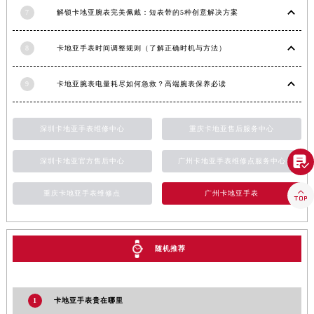
澳门特别行政区花王堂区大三巴商圈卡地亚售后服务中心（需提前预约）
7
解锁卡地亚腕表完美佩戴：短表带的5种创意解决方案
澳门特别行政区嘉模堂区官也街卡地亚售后服务中心（需提前预约）
澳门省路氹城市金光大道卡地亚售后服务中心（需提前预约）
8
卡地亚手表时间调整规则（了解正确时机与方法）
澳门特别行政区望德堂区塔石广场卡地亚售后服务中心（需提前预约）
福建省福州市鼓楼区五四路128-1号恒力城写字楼15层03室卡地亚售后服务中心（需提前预约）
9
卡地亚腕表电量耗尽如何急救？高端腕表保养必读
福建省厦门市思明区湖滨东路95号万象城华润大厦B座11层1104室卡地亚售后服务中心（需提前预约）
广东省潮州市潮安区新风路与潮汕路交汇处卡地亚售后服务中心（需提前预约）
深圳卡地亚手表维修中心
重庆卡地亚售后服务中心
广东省广州市天河区天河路230号万菱汇国际中心A塔7层704室卡地亚售后服务中心（需提前预约）

广东省广州市越秀区环市东路371-375号世界贸易中心大厦南塔15层1507室卡地亚售后服务中心（需提前预约）
深圳卡地亚官方售后中心
广州卡地亚手表维修点服务中心
广东省河源市源城区越王大道卡地亚售后服务中心（需提前预约）

重庆卡地亚手表维修点
广州卡地亚手表
广东省惠州市惠城区江北文昌一路7号华贸大厦1座30层3005室卡地亚售后服务中心（需提前预约）
广东省江门市蓬江区广场西路卡地亚售后服务中心（需提前预约）
广东省揭阳市榕城进贤门步行街卡地亚售后服务中心（需提前预约）
随机推荐
广东省茂名市电白区水东街道迎宾大道卡地亚售后服务中心（需提前预约）
广东省梅州市梅江区金燕大道卡地亚售后服务中心（需提前预约）
广东省清远市清城区湖西路卡地亚售后服务中心（需提前预约）
1
卡地亚手表贵在哪里