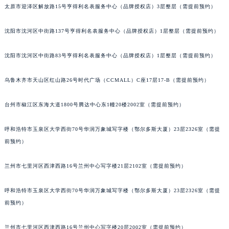
太原市迎泽区解放路15号亨得利名表服务中心（品牌授权店）3层整层（需提前预约）
辽宁省沈阳市沈河区中街路83号亨得利名表维修授权店1楼卡地亚售后服务中心（需提前预约）
北京市朝阳区建国门外大街甲6号华熙国际中心D座11层1102室卡地亚售后服务中心（北京总部）（需提前预约）
沈阳市沈河区中街路137号亨得利名表服务中心（品牌授权店）1层整层（需提前预约）
北京市东城区东长安街1号王府井东方广场W3座6层602室卡地亚售后服务中心（需提前预约）
河北省保定市竞秀区朝阳北大街北国先天下卡地亚售后服务中心（需提前预约）
沈阳市沈河区中街路83号亨得利名表服务中心（品牌授权店）1层整层（需提前预约）
内蒙古自治区阿拉善盟市左旗土尔扈特大街卡地亚售后服务中心（需提前预约）
乌鲁木齐市天山区红山路26号时代广场（CCMALL）C座17层17-B（需提前预约）
内蒙古自治区巴彦淖尔市临河区新华街卡地亚售后服务中心（需提前预约）
内蒙古自治区包头市青山区幸福路甲3号王府井百货名表维修卡地亚售后服务中心（需提前预约）
台州市椒江区东海大道1800号腾达中心东1幢20楼2002室（需提前预约）
内蒙古自治区赤峰市红山区哈达街卡地亚售后服务中心（需提前预约）
内蒙古自治区鄂尔多斯市东胜区伊金霍洛街卡地亚售后服务中心（需提前预约）
呼和浩特市玉泉区大学西街70号华润万象城写字楼（鄂尔多斯大厦）23层2326室（需提
内蒙古自治区呼伦贝尔市海拉尔区中央街卡地亚售后服务中心（需提前预约）
前预约）
内蒙古自治区通辽市科尔沁区明仁大街卡地亚售后服务中心（需提前预约）
兰州市七里河区西津西路16号兰州中心写字楼21层2102室（需提前预约）
内蒙古自治区乌海市海勃湾区人民南路卡地亚售后服务中心（需提前预约）
内蒙古自治区乌兰察布市集宁区恩和大街卡地亚售后服务中心（需提前预约）
呼和浩特市玉泉区大学西街70号华润万象城写字楼（鄂尔多斯大厦）23层2326室（需提
内蒙古自治区锡林郭勒盟市锡林浩特市光明街与额尔敦路交叉口卡地亚售后服务中心（需提前预约）
前预约）
内蒙古自治区兴安盟市乌兰浩特市兴安大街卡地亚售后服务中心（需提前预约）
山西省大同市平城区迎宾街卡地亚售后服务中心（需提前预约）
兰州市七里河区西津西路16号兰州中心写字楼20层2002室（需提前预约）