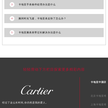
3
卡地亚手表偷停处理办法是什么
新疆维吾尔自治区库尔勒市库尔勒市人民东路卡地亚售后服务中心（需提前预约）
新疆维吾尔自治区奎屯市团结西街卡地亚售后服务中心（需提前预约）
新疆维吾尔自治区昆玉市昆泉街卡地亚售后服务中心（需提前预约）
4
腕间时光飞逝，卡地亚表走快了怎么办？
新疆维吾尔自治区沙湾市三道河子镇世纪大道南路卡地亚售后服务中心（需提前预约）
新疆维吾尔自治区石河子市北二路卡地亚售后服务中心（需提前预约）
5
卡地亚腕表表带过长解决办法是什么
新疆维吾尔自治区双河市光明路卡地亚售后服务中心（需提前预约）
新疆维吾尔自治区塔城市塔城地区闻琴路卡地亚售后服务中心（需提前预约）
新疆维吾尔自治区铁门关市兴疆路卡地亚售后服务中心（需提前预约）
新疆维吾尔自治区图木舒克市图木舒克市中兴街卡地亚售后服务中心（需提前预约）
新疆维吾尔自治区吐鲁番市高昌区文化中路文化中路卡地亚售后服务中心（需提前预约）
轻轻滑动下方栏目探索更多精彩内容
新疆维吾尔自治区乌苏市乌鲁木齐北路卡地亚售后服务中心（需提前预约）
新疆维吾尔自治区五家渠市长征西街卡地亚售后服务中心（需提前预约）
卡地亚中国区
新疆维吾尔自治区新星市东风路卡地亚售后服务中心（需提前预约）
新疆维吾尔自治区伊宁市解放西路卡地亚售后服务中心（需提前预约）
北京卡地亚维
贵州省安顺市西秀区中华南路卡地亚售后服务中心（需提前预约）
经过了这么长时间,你仍然是我的爱人。
上海卡地亚维
贵州省毕节市七星关区松山路卡地亚售后服务中心（需提前预约）