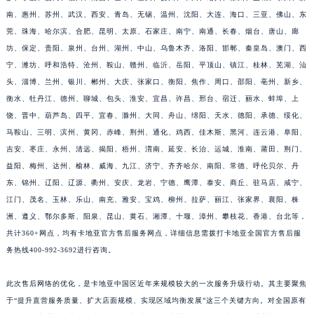
江西省萍乡市安源区萍安北大道与康庄路交叉口卡地亚售后服务中心（需提前预约）
南、惠州、苏州、武汉、西安、青岛、无锡、温州、沈阳、大连、海口、三亚、佛山、东
莞、珠海、哈尔滨、合肥、昆明、太原、石家庄、南宁、南通、长春、烟台、唐山、廊
江西省上饶市信州区滨江西路卡地亚售后服务中心（需提前预约）
坊、保定、贵阳、泉州、台州、湖州、中山、乌鲁木齐、洛阳、邯郸、秦皇岛、澳门、西
江西省新余市渝水区北湖西路卡地亚售后服务中心（需提前预约）
宁、潍坊、呼和浩特、沧州、鞍山、赣州、临沂、岳阳、平顶山、镇江、桂林、芜湖、汕
江西省宜春市袁州区中山中路卡地亚售后服务中心（需提前预约）
头、淄博、兰州、银川、郴州、大庆、张家口、衡阳、焦作、周口、邵阳、亳州、新乡、
江西省鹰潭市月湖区胜利东路卡地亚售后服务中心（需提前预约）
衡水、牡丹江、德州、聊城、包头、淮安、宜昌、许昌、邢台、宿迁、丽水、蚌埠、上
山东省德州市德城区东风中路卡地亚售后服务中心（需提前预约）
饶、晋中、葫芦岛、四平、宜春、滁州、大同、舟山、绵阳、天水、德阳、承德、绥化、
山东省东营市东营区济南路卡地亚售后服务中心（需提前预约）
马鞍山、三明、滨州、黄冈、赤峰、荆州、通化、鸡西、佳木斯、黑河、连云港、阜阳、
吉安、枣庄、永州、清远、揭阳、梧州、渭南、延安、长治、运城、淮南、莆田、荆门、
山东省济南市历下区经十路11111号华润中心写字楼（万象城）15层1508室卡地亚售后服务中心（需提前预约）
益阳、梅州、达州、榆林、威海、九江、济宁、齐齐哈尔、南阳、常德、呼伦贝尔、丹
山东省济宁市任城区太白楼路卡地亚售后服务中心（需提前预约）
东、锦州、辽阳、辽源、衢州、安庆、龙岩、宁德、鹰潭、泰安、商丘、驻马店、咸宁、
山东省莱芜市文化南路8号银座商城名表维修一楼名表维修卡地亚售后服务中心（需提前预约）
江门、茂名、玉林、乐山、南充、雅安、宝鸡、柳州、拉萨、丽江、张家界、襄阳、株
山东省临沂市兰山区解放路卡地亚售后服务中心（需提前预约）
洲、遵义、鄂尔多斯、阳泉、昆山、黄石、湘潭、十堰、漳州、攀枝花、香港、台北等，
山东省日照市东港区烟台路卡地亚售后服务中心（需提前预约）
共计360+网点，均有卡地亚官方售后服务网点，详细信息需拨打卡地亚全国官方售后服
山东省泰安市泰山区财源街道泰山大街卡地亚售后服务中心（需提前预约）
务热线400-992-3692进行咨询。
山东省威海市环翠区新威海路89号振华商厦一楼名表维修卡地亚售后服务中心（需提前预约）
此次售后网络的优化，是卡地亚中国区近年来规模较大的一次服务升级行动。其主要聚焦
山东省潍坊市奎文区东风东街卡地亚售后服务中心（需提前预约）
于“提升直营服务质量、扩大店面规模、实现区域均衡发展”这三个关键方向。对全国原有
山东省枣庄市滕州市北辛路与善国路交叉口卡地亚售后服务中心（需提前预约）