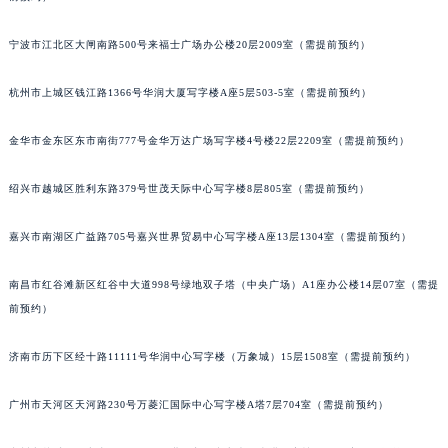
黑龙江省鹤岗市向阳区红军路卡地亚售后服务中心（需提前预约）
宁波市江北区大闸南路500号来福士广场办公楼20层2009室（需提前预约）
黑龙江省黑河市爱辉区中央街卡地亚售后服务中心（需提前预约）
黑龙江省鸡西市鸡冠区红军路卡地亚售后服务中心（需提前预约）
杭州市上城区钱江路1366号华润大厦写字楼A座5层503-5室（需提前预约）
黑龙江省佳木斯市向阳区长安路卡地亚售后服务中心（需提前预约）
黑龙江省牡丹江市东安区太平路卡地亚售后服务中心（需提前预约）
金华市金东区东市南街777号金华万达广场写字楼4号楼22层2209室（需提前预约）
黑龙江省七台河市桃山区大同街卡地亚售后服务中心（需提前预约）
黑龙江省齐齐哈尔市龙沙区龙华路卡地亚售后服务中心（需提前预约）
绍兴市越城区胜利东路379号世茂天际中心写字楼8层805室（需提前预约）
黑龙江省双鸭山市尖山区新兴大街卡地亚售后服务中心（需提前预约）
嘉兴市南湖区广益路705号嘉兴世界贸易中心写字楼A座13层1304室（需提前预约）
黑龙江省绥化市北林区新华街与康庄路交叉口卡地亚售后服务中心（需提前预约）
黑龙江省伊春市伊美区通河路卡地亚售后服务中心（需提前预约）
南昌市红谷滩新区红谷中大道998号绿地双子塔（中央广场）A1座办公楼14层07室（需提
吉林省白城市洮北区明仁南街卡地亚售后服务中心（需提前预约）
前预约）
吉林省白山市浑江区浑江大街卡地亚售后服务中心（需提前预约）
吉林省吉林市船营区河南街卡地亚售后服务中心（需提前预约）
济南市历下区经十路11111号华润中心写字楼（万象城）15层1508室（需提前预约）
吉林省辽源市龙山区人民大街卡地亚售后服务中心（需提前预约）
广州市天河区天河路230号万菱汇国际中心写字楼A塔7层704室（需提前预约）
吉林省梅河口市新华街道梅河大街卡地亚售后服务中心（需提前预约）
吉林省四平市铁东区紫气大路与南九经街交汇处卡地亚售后服务中心（需提前预约）