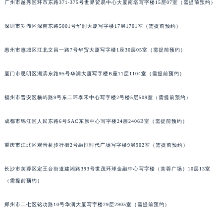
广州市越秀区环市东路371-375号世界贸易中心大厦南塔写字楼15层07室（需提前预约）
吉林省松原市宁江区五环大街卡地亚售后服务中心（需提前预约）
吉林省通化市东昌区环通乡江南大街卡地亚售后服务中心（需提前预约）
深圳市罗湖区深南东路5001号华润大厦写字楼17层1701室（需提前预约）
吉林省延边市延吉市解放路卡地亚售后服务中心（需提前预约）
惠州市惠城区江北文昌一路7号华贸大厦写字楼1座30层05室（需提前预约）
辽宁省鞍山市铁东区站前街卡地亚售后服务中心（需提前预约）
辽宁省本溪市平山区胜利路卡地亚售后服务中心（需提前预约）
厦门市思明区湖滨东路95号华润大厦写字楼B座11层1104室（需提前预约）
辽宁省朝阳市双塔区新华路卡地亚售后服务中心（需提前预约）
辽宁省丹东市振兴区七经街卡地亚售后服务中心（需提前预约）
福州市晋安区横屿路9号东二环泰禾中心写字楼2号楼5层509室（需提前预约）
辽宁省抚顺市新抚区东一路卡地亚售后服务中心（需提前预约）
辽宁省阜新市海州区解放大街卡地亚售后服务中心（需提前预约）
成都市锦江区人民东路6号SAC东原中心写字楼24层2406B室（需提前预约）
辽宁省葫芦岛市连山区中央路卡地亚售后服务中心（需提前预约）
重庆市江北区观音桥步行街2号融恒时代广场写字楼9层902室（需提前预约）
辽宁省锦州市古塔区中央大街卡地亚售后服务中心（需提前预约）
辽宁省辽阳市白塔区新运大街卡地亚售后服务中心（需提前预约）
长沙市芙蓉区定王台街道建湘路393号世茂环球金融中心写字楼（芙蓉广场）10层13室
辽宁省盘锦市兴隆台区石油大街卡地亚售后服务中心（需提前预约）
（需提前预约）
辽宁省铁岭市银州区南马路卡地亚售后服务中心（需提前预约）
辽宁省营口市站前区市府路与渤海大街交叉口卡地亚售后服务中心（需提前预约）
郑州市二七区铭功路10号华润大厦写字楼29层2905室（需提前预约）
辽宁省沈阳市沈河区中街路137号亨得利名表维修授权店1楼卡地亚售后服务中心（需提前预约）