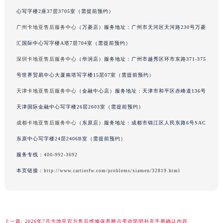
河南省安阳市文峰区解放大道卡地亚售后服务中心（需提前预约）
心写字楼2座37层3705室（需提前预约）
河南省鹤壁市淇滨区九州路卡地亚售后服务中心（需提前预约）
广州卡地亚售后服务中心
（万菱店）服务地址：广州市天河区天河路230号万菱
河南省济源市沁园街道济水大道卡地亚售后服务中心（需提前预约）
汇国际中心写字楼A塔7层704室（需提前预约）
河南省焦作市解放区解放路卡地亚售后服务中心（需提前预约）
深圳卡地亚售后服务中心
（华润店）服务地址：广州市越秀区环市东路371-375
河南省开封市鼓楼区中山路卡地亚售后服务中心（需提前预约）
号世界贸易中心大厦南塔写字楼15层07室（需提前预约）
河南省洛阳市西工区中州中路与解放路交叉口卡地亚售后服务中心（需提前预约）
天津卡地亚售后服务中心
（金融中心店）服务地址：天津市和平区赤峰道136号
河南省漯河市源汇区交通路卡地亚售后服务中心（需提前预约）
天津国际金融中心写字楼26层2603室（需提前预约）
河南省南阳市宛城区范蠡东路与南都路交叉口卡地亚售后服务中心（需提前预约）
河南省平顶山市卫东区建设路卡地亚售后服务中心（需提前预约）
成都卡地亚售后服务中心
（东原店）服务地址：成都市锦江区人民东路6号SAC
河南省濮阳市大华龙区开州路绿城路交叉口卡地亚售后服务中心（需提前预约）
东原中心写字楼24层2406B室（需提前预约）
河南省三门峡市湖滨区和平路卡地亚售后服务中心（需提前预约）
服务专线：
400-992-3692
河南省商丘市梁园区神火大道卡地亚售后服务中心（需提前预约）
本页链接：
http://www.cartierfw.com/problems/xiamen/32819.html
河南省新乡市红旗区人民路卡地亚售后服务中心（需提前预约）
河南省信阳市浉河区东方红大道卡地亚售后服务中心（需提前预约）
河南省许昌市魏都区建安大道与八龙路交叉口卡地亚售后服务中心（需提前预约）
河南省郑州市二七区民主路10号华润大厦29层2905室卡地亚售后服务中心（需提前预约）
上一篇:
2026年7月卡地亚官方售后维修保养网点变动简明补充手册确认内容