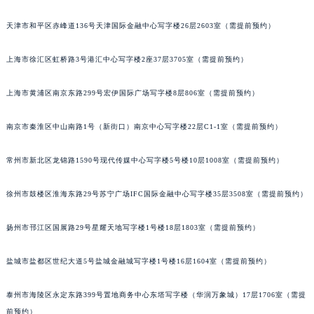
合肥市蜀山区潜山路111号万象城华润大厦B座12楼03室（需提前预约）
天津市和平区赤峰道136号天津国际金融中心写字楼26层2603室（需提前预约）
泉州市丰泽区宝洲路729号浦西万达中心写字楼A座7楼709室（需提前预约）
青岛市南区山东路6号华润大厦B座22层04室（需提前预约）
上海市徐汇区虹桥路3号港汇中心写字楼2座37层3705室（需提前预约）
烟台市芝罘区胜利路139号万达金融中心A座907室（需提前预约）
长春市朝阳区西安大路727号中银大厦A座(旺进大厦)18层09室（需提前预约）
上海市黄浦区南京东路299号宏伊国际广场写字楼8层806室（需提前预约）
贵阳市南明区都司高架桥路33号亨特国际金融中心14楼14D（需提前预约）
南京市秦淮区中山南路1号（新街口）南京中心写字楼22层C1-1室（需提前预约）
昆明市盘龙区北京路928号同德昆明广场写字楼10层06室（需提前预约）
石家庄市长安区中山东路39号勒泰中心写字楼B座13层07室（需提前预约）
常州市新北区龙锦路1590号现代传媒中心写字楼5号楼10层1008室（需提前预约）
西安市碑林区南关正街88号华侨城长安国际中心E座6楼10室（需提前预约）
海口市龙华区金贸东路5号海口华润大厦B座17层1707室（需提前预约）
徐州市鼓楼区淮海东路29号苏宁广场IFC国际金融中心写字楼35层3508室（需提前预约）
唐山市路南区新华东道100号万达广场写字楼A座10层1002室（需提前预约）
扬州市邗江区国展路29号星耀天地写字楼1号楼18层1803室（需提前预约）
台州市椒江区东海大道1800号腾达中心东1幢20楼2002室（需提前预约）
内蒙古自治区呼和浩特市玉泉区大学西街70号华润万象城写字楼（鄂尔多斯大厦）23层2326室（需提前预约）
盐城市盐都区世纪大道5号盐城金融城写字楼1号楼16层1604室（需提前预约）
甘肃省兰州市七里河区西津西路16号兰州中心写字楼21层2102室（需提前预约）
重庆市解放碑渝中区民权路28号英利国际金融中心写字楼20层01室（需提前预约）
泰州市海陵区永定东路399号置地商务中心东塔写字楼（华润万象城）17层1706室（需提
黑龙江省大庆市萨尔图区会战大街卡地亚售后服务中心（需提前预约）
前预约）