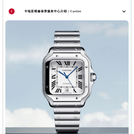
甘肃省酒泉市肃州区西大街卡地亚售后服务中心（需提前预约）
1
卡地亚维修保养服务中心介绍 | Cartier
甘肃省临夏市城南街道团结路卡地亚售后服务中心（需提前预约）
甘肃省陇南市武都区人民路卡地亚售后服务中心（需提前预约）
甘肃省平凉市崆峒区西大街卡地亚售后服务中心（需提前预约）
甘肃省庆阳市西峰区南大街卡地亚售后服务中心（需提前预约）
甘肃省天水市秦州区民主路卡地亚售后服务中心（需提前预约）
甘肃省武威市凉州区迎宾路卡地亚售后服务中心（需提前预约）
甘肃省张掖市甘州区民乐北路卡地亚售后服务中心（需提前预约）
宁夏回族自治区固原市原州区文化街卡地亚售后服务中心（需提前预约）
宁夏回族自治区石嘴山市大武口区贺兰山路卡地亚售后服务中心（需提前预约）
宁夏回族自治区吴忠市利通区开元大道卡地亚售后服务中心（需提前预约）
宁夏回族自治区银川市兴庆区新华东路97号新百中心C馆一层C1-18号商铺卡地亚售后服务中心（需提前预约）
宁夏回族自治区中卫市沙坡头区鼓楼东街卡地亚售后服务中心（需提前预约）
青海省果洛藏族自治州玛沁县团结路卡地亚售后服务中心（需提前预约）
青海省海北藏族自治州海晏县将军路卡地亚售后服务中心（需提前预约）
青海省海东市乐都区滨河路卡地亚售后服务中心（需提前预约）