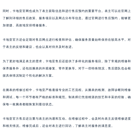
澳门特别行政区嘉模堂区官也街卡地亚售后服务中心（需提前预约）
同时，卡地亚官网也成为了表主获取信息和进行售后预约的重要平台。表主可以在官网上
澳门省路氹城市金光大道卡地亚售后服务中心（需提前预约）
了解到详细的售后政策、服务项目以及网点分布等信息。通过官网进行售后预约，能够更
澳门特别行政区望德堂区塔石广场卡地亚售后服务中心（需提前预约）
加便捷、高效地安排维修服务。
福建省福州市鼓楼区五四路128-1号恒力城写字楼15层03室卡地亚售后服务中心（需提前预约）
福建省厦门市思明区湖滨东路95号万象城华润大厦B座11层1104室卡地亚售后服务中心（需提前预约）
卡地亚官方还会定期对售后网点进行检查和评估，确保服务质量始终保持在较高水平。对
于表主的反馈和建议，也会认真对待并及时改进。
广东省潮州市潮安区新风路与潮汕路交汇处卡地亚售后服务中心（需提前预约）
广东省广州市天河区天河路230号万菱汇国际中心A塔7层704室卡地亚售后服务中心（需提前预约）
为了更好地满足表主的需求，卡地亚售后还提供了多样化的服务项目。除了常规的维修和
广东省广州市越秀区环市东路371-375号世界贸易中心大厦南塔15层1507室卡地亚售后服务中心（需提前预约）
保养服务外，还包括腕表的外观修复、零件更换等。对于一些特殊情况，售后团队也会根
广东省河源市源城区越王大道卡地亚售后服务中心（需提前预约）
据具体情况制定个性化的解决方案。
广东省惠州市惠城区江北文昌一路7号华贸大厦1座30层3005室卡地亚售后服务中心（需提前预约）
广东省江门市蓬江区广场西路卡地亚售后服务中心（需提前预约）
在腕表的维修过程中，卡地亚严格遵循专业的工艺流程。从腕表的检测、故障诊断到维修
和调试，每一个环节都有严格的标准和规范。制表师们凭借精湛的技艺和丰富的经验，确
广东省揭阳市榕城进贤门步行街卡地亚售后服务中心（需提前预约）
保每一枚腕表都能恢复到最佳状态。
广东省茂名市电白区水东街道迎宾大道卡地亚售后服务中心（需提前预约）
广东省梅州市梅江区金燕大道卡地亚售后服务中心（需提前预约）
卡地亚官方售后还注重与表主的沟通和互动。在维修过程中，会及时向表主反馈维修进度
广东省清远市清城区湖西路卡地亚售后服务中心（需提前预约）
和相关情况。维修完成后，还会对表主进行回访，了解表主对服务的满意度。
广东省汕头市龙湖区长平路卡地亚售后服务中心（需提前预约）