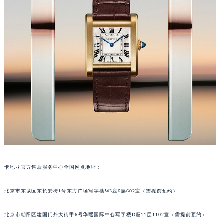
长沙市芙蓉区定王台街道建湘路393号世茂环球金融中心写字楼（芙蓉广场）10层13室（需提前预约）
郑州市二七区铭功路10号华润大厦写字楼29层2905室（需提前预约）
太原市迎泽区解放路15号亨得利名表服务中心（品牌授权店）3层整层（需提前预约）
沈阳市沈河区中街路137号亨得利名表服务中心（品牌授权店）1层整层（需提前预约）
沈阳市沈河区中街路83号亨得利名表服务中心（品牌授权店）1层整层（需提前预约）
乌鲁木齐市天山区红山路26号时代广场（CCMALL）C座17层17-B（需提前预约）
温州市鹿城区锦绣路1067号置信广场10层1015室（需提前预约）
哈尔滨市道里区友谊西路600号富力中心T2座写字楼29层03室（需提前预约）
大连市中山区人民路15号国际金融大厦7层G室（需提前预约）
佛山市禅城区季华五路57号万科金融中心C座12层1205室（需提前预约）
东莞市东城街道鸿福东路1号民盈国贸中心T1写字楼9层907室（需提前预约）
无锡市梁溪区人民中路139号恒隆广场写字楼1座11层1104室（需提前预约）
卡地亚官方售后服务中心全国网点地址：
南通市崇川区工农路57号圆融广场写字楼16层1603室（需提前预约）
苏州市苏州工业园区星港街199号苏州中心办公楼C座22层08室（需提前预约）
北京市东城区东长安街1号东方广场写字楼W3座6层602室（需提前预约）
武汉市江汉区解放大道686号世界贸易大厦38层09室（需提前预约）
北京市朝阳区建国门外大街甲6号华熙国际中心写字楼D座11层1102室（需提前预约）
南宁市青秀区金湖路59号地王大厦12楼1224室（需提前预约）