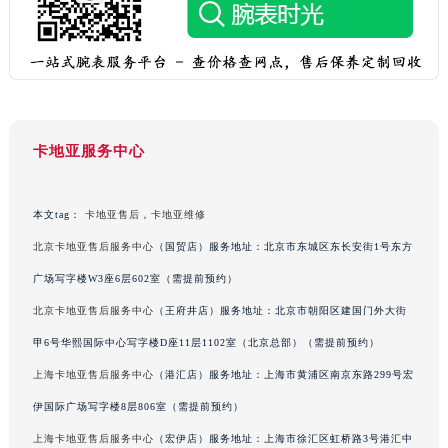
广西壮族自治区柳州市城中区中山中路卡地亚售后服务中心（需提前预约）
广西壮族自治区钦州市钦南区金海湾东大街卡地亚售后服务中心（需提前预约）
广西壮族自治区梧州市万秀区龙湖镇高旺路卡地亚售后服务中心（需提前预约）
广西壮族自治区玉林市玉州区金玉路卡地亚售后服务中心（需提前预约）
海南省儋州市儋州市那大镇兰洋北路卡地亚售后服务中心（需提前预约）
卡地亚服务中心
海南省东方市八所镇解放西路卡地亚售后服务中心（需提前预约）
海南省琼海市嘉积镇东风路卡地亚售后服务中心（需提前预约）
本文tag：
卡地亚售后
，
卡地亚维修
海南省三沙市西沙区西沙群岛永兴岛北京路卡地亚售后服务中心（需提前预约）
海南省三亚市吉阳区迎宾路卡地亚售后服务中心（需提前预约）
北京卡地亚售后服务中心
（国贸店）服务地址：北京市东城区东长安街1号东方
海南省万宁市万城镇解放路卡地亚售后服务中心（需提前预约）
广场写字楼W3座6层602室（需提前预约）
海南省文昌市文城镇教育东路卡地亚售后服务中心（需提前预约）
北京卡地亚售后服务中心
（王府井店）服务地址：北京市朝阳区建国门外大街
海南省五指山市通什镇三月三大道卡地亚售后服务中心（需提前预约）
甲6号华熙国际中心写字楼D座11层1102室（北京总部）（需提前预约）
香港特别行政区尖沙咀区油尖旺区广东道卡地亚售后服务中心（需提前预约）
上海卡地亚售后服务中心
（港汇店）服务地址：上海市黄浦区南京东路299号宏
香港特别行政区金钟区中西区金钟道卡地亚售后服务中心（需提前预约）
伊国际广场写字楼8层806室（需提前预约）
香港特别行政区九龙区油尖旺区弥敦道卡地亚售后服务中心（需提前预约）
上海卡地亚售后服务中心
（宏伊店）服务地址：上海市徐汇区虹桥路3号港汇中
香港特别行政区铜锣湾区湾仔区轩尼诗道卡地亚售后服务中心（需提前预约）