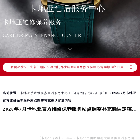
卡地亚售后服务中心
卡地亚维修保养服务
2026年8月卡地亚中国区售后服务网络优化升级公告
2026年8月卡地亚全国官方售后客户服务热线：400-992-3692
CARTIER MAINTENANCE CENTER
卡地亚官方全国统一服务热线400-992-3692，服务覆盖中国大陆、香港、澳门、台湾全部区域（非大陆需加拨“+86”）
2026年8月卡地亚售后服务中心最新网点地址：
北京市朝阳区建国门外大街甲6号华熙国际中心写字楼D座11层1102室（北京总部）（需提前预约）
▲
官网公告>
北京市东城区东长安街1号东方广场写字楼W3座6层602室（需提前预约）
▼
天津市和平区赤峰道136号天津国际金融中心写字楼26层2603室（需提前预约）
上海市徐汇区虹桥路3号港汇中心写字楼2座37层3705室（需提前预约）
当前位置：
卡地亚手表维修点售后服务中心
>
问题/知识/资讯
>
厦门
> 2026年7月卡地亚
上海市黄浦区南京东路299号宏伊国际广场写字楼8层806室（需提前预约）
官方维修保养服务站点调整补充确认定稿内容
南京市秦淮区中山南路1号（新街口）南京中心写字楼22层C1-1室（需提前预约）
2026年7月卡地亚官方维修保养服务站点调整补充确认定稿内容
常州市新北区龙锦路1590号现代传媒中心写字楼5号楼10层1008室（需提前预约）
徐州市鼓楼区淮海东路29号苏宁广场IFC国际金融中心写字楼35层3508室（需提前预约）
扬州市邗江区国展路29号星耀天地写字楼1号楼18层1803室（需提前预约）
盐城市盐都区世纪大道5号盐城金融城写字楼1号楼16层1604室（需提前预约）
【卡地亚保养】2026年，卡地亚中国区顺利完成全国售后服务网