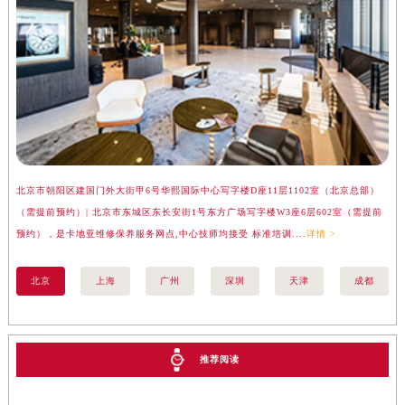
湖南省怀化市鹤城区迎丰中路卡地亚售后服务中心（需提前预约）
湖南省娄底市娄星区长青街卡地亚售后服务中心（需提前预约）
湖南省邵阳市双清区东风路卡地亚售后服务中心（需提前预约）
湖南省湘潭市雨湖区莲城大道卡地亚售后服务中心（需提前预约）
湖南省益阳市赫山区桃花仑路卡地亚售后服务中心（需提前预约）
湖南省永州市冷水滩区永州大道与中兴路交叉口卡地亚售后服务中心（需提前预约）
湖南省岳阳市岳阳楼区东茅岭路卡地亚售后服务中心（需提前预约）
北京市朝阳区建国门外大街甲6号华熙国际中心写字楼D座11层1102室（北京总部）
上
湖南省张家界市永定区解放路卡地亚售后服务中心（需提前预约）
（需提前预约）| 北京市东城区东长安街1号东方广场写字楼W3座6层602室（需提前
汇
湖南省长沙市芙蓉区建湘路393号世茂环球金融中心写字楼10层1013室卡地亚售后服务中心（需提前预约）
预约），是卡地亚维修保养服务网点,中心技师均接受 标准培训....
详情 >
务网
湖南省株洲市芦淞区建设南路卡地亚售后服务中心（需提前预约）
甘肃省白银市白银区北京路卡地亚售后服务中心（需提前预约）
北京
上海
广州
深圳
天津
成都
甘肃省定西市安定区解放路卡地亚售后服务中心（需提前预约）
甘肃省敦煌市沙州镇阳关中路卡地亚售后服务中心（需提前预约）
甘肃省合作市人民街卡地亚售后服务中心（需提前预约）
推荐阅读
甘肃省嘉峪关市雄关区新华中路卡地亚售后服务中心（需提前预约）
甘肃省金昌市金川区北京路卡地亚售后服务中心（需提前预约）