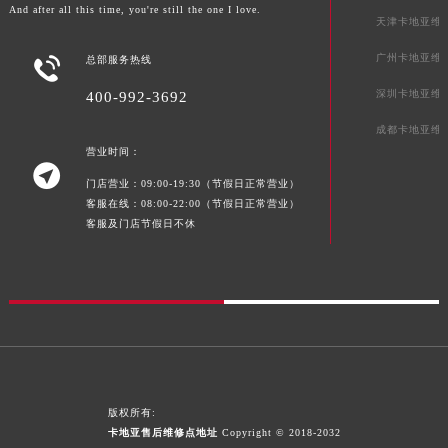
And after all this time, you're still the one I love.
贵州省六盘水市钟山区钟山大道卡地亚售后服务中心（需提前预约）
天津卡地亚维
贵州省黔东南苗族侗族自治州凯里市北京西路卡地亚售后服务中心（需提前预约）
广州卡地亚维

总部服务热线
贵州省黔西南布依族苗族自治州兴义市大道与桔香路交汇处卡地亚售后服务中心（需提前预约）
深圳卡地亚维
400-992-3692
贵州省铜仁市碧江区民主路卡地亚售后服务中心（需提前预约）
成都卡地亚维
贵州省遵义市红花岗区共青大道与嵩山路交叉口卡地亚售后服务中心（需提前预约）
营业时间：
四川省阿坝州市马尔康市团结街卡地亚售后服务中心（需提前预约）

门店营业：09:00-19:30（节假日正常营业）
四川省巴中市巴州区江北大道卡地亚售后服务中心（需提前预约）
客服在线：08:00-22:00（节假日正常营业）
四川省成都市锦江区人民东路6号SAC东原中心24层2406B室卡地亚售后服务中心（需提前预约）
客服及门店节假日不休
四川省达州市通川区中心广场、老车坝卡地亚售后服务中心（需提前预约）
四川省德阳市旌阳区长江西路、南街卡地亚售后服务中心（需提前预约）
四川省甘孜州市康定市情歌广场、箭炉街卡地亚售后服务中心（需提前预约）
四川省广安市广安区建安南路卡地亚售后服务中心（需提前预约）
四川省广元市利州区老城南北街、东大街卡地亚售后服务中心（需提前预约）
四川省乐山市市中区嘉定中路卡地亚售后服务中心（需提前预约）
四川省凉山州市西昌市大巷口下街卡地亚售后服务中心（需提前预约）
版权所有:
卡地亚售后维修点地址
Copyright © 2018-2032
四川省泸州市江阳区治平路卡地亚售后服务中心（需提前预约）