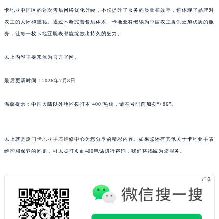
广东省汕尾市城区香洲街道园林社区翠园街卡地亚售后服务中心（需提前预约）
卡地亚中国区的这次售后网络优化升级，不仅提升了服务的质量和效率，也体现了品牌对
表主的关怀和重视。通过不断完善售后体系，卡地亚将继续为中国表主提供更加优质的服
广东省韶关市武江区芙蓉新区与老城中心交汇处卡地亚售后服务中心（需提前预约）
务，让每一枚卡地亚腕表都能绽放出持久的魅力。
广东省深圳市罗湖区深南东路5001号华润大厦17层1701室卡地亚售后服务中心（需提前预约）
广东省阳江市江城区东风一路卡地亚售后服务中心（需提前预约）
以上内容主要来源为官方官网。
广东省云浮市云城区金山路卡地亚售后服务中心（需提前预约）
广东省湛江市赤坎区观海北路卡地亚售后服务中心（需提前预约）
最后更新时间：2026年7月8日
广东省肇庆市端州区信安大道与砚都大道交汇处卡地亚售后服务中心（需提前预约）
温馨提示：中国大陆以外地区拨打本 400 热线，请在号码前加拨“+86”。
广西壮族自治区百色市右江区中山二路卡地亚售后服务中心（需提前预约）
广西壮族自治区北海市海城区北京路卡地亚售后服务中心（需提前预约）
广西壮族自治区崇左市江州区石景林街道友谊大道与丽川路交汇处卡地亚售后服务中心（需提前预约）
以上就是
厦门卡地亚手表维修中心
为您分享的精彩内容。如果您还有其他关于卡地亚手表
广西壮族自治区防城港市港口区金花茶大道卡地亚售后服务中心（需提前预约）
维护和保养的问题，可以拨打页面400电话进行咨询，我们将竭诚为您服务。
广西壮族自治区贵港市港北区港城街道布山大道与仙衣路交叉口卡地亚售后服务中心（需提前预约）
广西壮族自治区桂林市秀峰区红岭路卡地亚售后服务中心（需提前预约）
广西壮族自治区河池市金城江区金城江街道朝阳路卡地亚售后服务中心（需提前预约）
广西壮族自治区贺州市八步区城东街道灵峰南路卡地亚售后服务中心（需提前预约）
广西壮族自治区来宾市兴宾区桂中大道卡地亚售后服务中心（需提前预约）