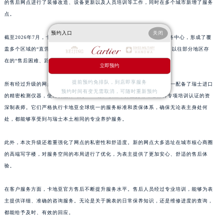
的售后网点进行了装修改造、设备更新以及人员培训等工作，同时在多个城市新增了服务
山东省淄博市张店区金晶大道卡地亚售后服务中心（需提前预约）
点。
上海市黄浦区南京东路299号宏伊国际广场写字楼8层806室卡地亚售后服务中心（需提前预约）
预约入口
关闭
上海市徐汇区虹桥路3号港汇中心2座37层3705室卡地亚售后服务中心（需提前预约）
截至2026年7月，卡地亚已经在众多省级行政区设立了官方售后维修服务中心，形成了覆
盖多个区域的“直营中心 + 服务点”双轨网络。这一网络布局有效解决了以往部分地区存
浙江省杭州市上城区钱江路1366号华润大厦A座5层503-5室卡地亚售后服务中心（需提前预约）
在的“售后困难、距离较远、预约等待时间长”等问题。
浙江省湖州市吴兴区劳动路卡地亚售后服务中心（需提前预约）
立即预约
浙江省嘉兴市南湖区广益路705号嘉兴世界贸易中心A座13层1304室卡地亚售后服务中心（需提前预约）
提前预约免排队，到店即享服务
所有经过升级的网点都通过了瑞士日内瓦总部的严格认证。这些网点统一配备了瑞士进口
浙江省金华市金东区东市南街777号金华万达广场4号楼22楼2209室卡地亚售后服务中心（需提前预约）
预约时间有变无需取消，可随时重新预约
的精密检测仪器，使用的配件均为100%原厂供应，并且拥有经过品牌专项培训认证的资
浙江省丽水市莲都区解放街卡地亚售后服务中心（需提前预约）
深制表师。它们严格执行卡地亚全球统一的服务标准和质保体系，确保无论表主身处何
浙江省宁波市江北区大闸南路500号来福士广场办公楼20层2009室卡地亚售后服务中心（需提前预约）
处，都能够享受到与瑞士本土相同的专业养护服务。
浙江省衢州市柯城区上街卡地亚售后服务中心（需提前预约）
此外，本次升级还着重强化了网点的私密性和舒适度。新的网点大多选址在城市核心商圈
浙江省绍兴市越城区胜利东路379号世茂天际中心写字楼8层805室卡地亚售后服务中心（需提前预约）
的高端写字楼，对服务空间的布局进行了优化，为表主提供了更加安心、舒适的售后体
浙江省舟山市定海区解放东路卡地亚售后服务中心（需提前预约）
验。
澳门特别行政区大堂区议事亭前地（新马路）卡地亚售后服务中心（需提前预约）
澳门特别行政区风顺堂区南湾大马路卡地亚售后服务中心（需提前预约）
在客户服务方面，卡地亚官方售后不断提升服务水平。售后人员经过专业培训，能够为表
澳门特别行政区花地玛堂区关闸广场卡地亚售后服务中心（需提前预约）
主提供详细、准确的咨询服务。无论是关于腕表的日常保养知识，还是维修进度的查询，
都能给予及时、有效的回应。
澳门特别行政区花王堂区大三巴商圈卡地亚售后服务中心（需提前预约）