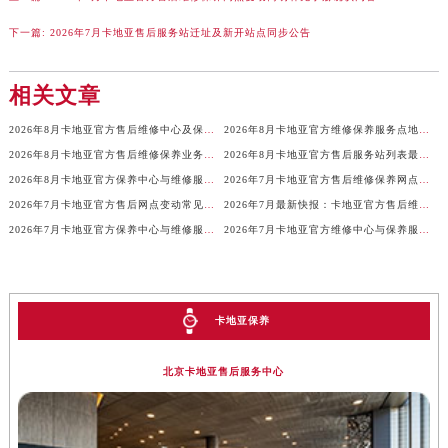
河南省周口市川汇区七一路卡地亚售后服务中心（需提前预约）
下一篇:
2026年7月卡地亚售后服务站迁址及新开站点同步公告
河南省驻马店市驿城区乐山大道与置地大道交叉口卡地亚售后服务中心（需提前预约）
湖北省鄂州市鄂城区文星大道卡地亚售后服务中心（需提前预约）
相关文章
湖北省黄冈市黄州区赤壁大道卡地亚售后服务中心（需提前预约）
2026年8月卡地亚官方售后维修中心及保养中心最新动态补充汇总
2026年8月卡地亚官方维修保养服务点地址调整与新开补充公示文件
湖北省黄石市黄石港区武汉路卡地亚售后服务中心（需提前预约）
2026年8月卡地亚官方售后维修保养业务网点最终重新配置通知确认
2026年8月卡地亚官方售后服务站列表最终版（迁址+新增）
湖北省荆门市东宝中天街步行街卡地亚售后服务中心（需提前预约）
2026年8月卡地亚官方保养中心与维修服务中心迁址及新开补充指南定稿文件
2026年7月卡地亚官方售后维修保养网点变动简明补充手册确认
湖北省荆州市荆州区荆中路卡地亚售后服务中心（需提前预约）
2026年7月卡地亚官方售后网点变动常见问题解答（迁址及新增）
2026年7月最新快报：卡地亚官方售后维修保养中心迁址新开
湖北省十堰市茅箭区人民北路卡地亚售后服务中心（需提前预约）
2026年7月卡地亚官方保养中心与维修服务站更新汇总
2026年7月卡地亚官方维修中心与保养服务点搬迁及新增补充全知道
湖北省随州市曾都区青年路卡地亚售后服务中心（需提前预约）
湖北省咸宁市咸安区长安大道卡地亚售后服务中心（需提前预约）
湖北省襄阳市樊城区长虹路与人民路交叉口卡地亚售后服务中心（需提前预约）
卡地亚保养
湖北省孝感市孝南区复兴大道卡地亚售后服务中心（需提前预约）
湖北省宜昌市西陵区夷陵大道与港窑路卡地亚售后服务中心（需提前预约）
北京卡地亚售后服务中心
湖南省常德市武陵区人民路卡地亚售后服务中心（需提前预约）
湖南省郴州市北湖区国庆北路卡地亚售后服务中心（需提前预约）
湖南省衡阳市雁峰区解放路卡地亚售后服务中心（需提前预约）