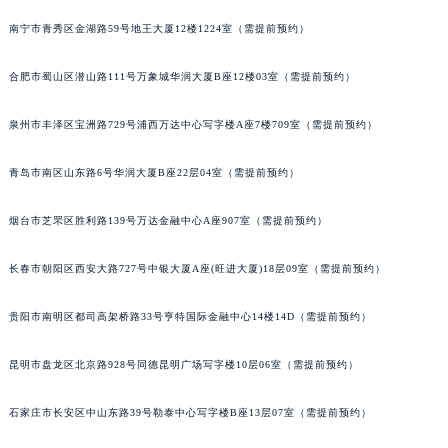
安徽省阜阳市颍州区颍州北路卡地亚售后服务中心（需提前预约）
南宁市青秀区金湖路59号地王大厦12楼1224室（需提前预约）
安徽省淮北市相山区淮海路卡地亚售后服务中心（需提前预约）
安徽省淮南市田家庵区国庆中路卡地亚售后服务中心（需提前预约）
合肥市蜀山区潜山路111号万象城华润大厦B座12楼03室（需提前预约）
安徽省黄山市屯溪区黄山西路卡地亚售后服务中心（需提前预约）
泉州市丰泽区宝洲路729号浦西万达中心写字楼A座7楼709室（需提前预约）
安徽省六安市金安区解放中路卡地亚售后服务中心（需提前预约）
安徽省马鞍山市雨山区湖南西路卡地亚售后服务中心（需提前预约）
青岛市南区山东路6号华润大厦B座22层04室（需提前预约）
安徽省宿州市埇桥区人民中路卡地亚售后服务中心（需提前预约）
安徽省铜陵市铜官区石城大道卡地亚售后服务中心（需提前预约）
烟台市芝罘区胜利路139号万达金融中心A座907室（需提前预约）
安徽省芜湖市镜湖区中山路步行街卡地亚售后服务中心（需提前预约）
长春市朝阳区西安大路727号中银大厦A座(旺进大厦)18层09室（需提前预约）
安徽省宣城市宣州区叠嶂西路卡地亚售后服务中心（需提前预约）
福建省龙岩市新罗区九一南路卡地亚售后服务中心（需提前预约）
贵阳市南明区都司高架桥路33号亨特国际金融中心14楼14D（需提前预约）
福建省南平市建阳区人民西路卡地亚售后服务中心（需提前预约）
福建省宁德市蕉城区天湖东路卡地亚售后服务中心（需提前预约）
昆明市盘龙区北京路928号同德昆明广场写字楼10层06室（需提前预约）
福建省莆田市城厢区霞林街道荔华东大道卡地亚售后服务中心（需提前预约）
福建省三明市三元区东乾二路卡地亚售后服务中心（需提前预约）
石家庄市长安区中山东路39号勒泰中心写字楼B座13层07室（需提前预约）
福建省漳州市龙文区步港路卡地亚售后服务中心（需提前预约）