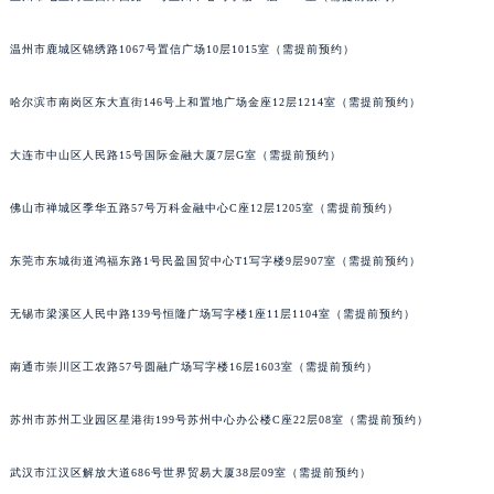
山西省晋城市城区黄华街卡地亚售后服务中心（需提前预约）
温州市鹿城区锦绣路1067号置信广场10层1015室（需提前预约）
山西省晋中市榆次区顺城街卡地亚售后服务中心（需提前预约）
山西省临汾市尧都区解放路卡地亚售后服务中心（需提前预约）
哈尔滨市南岗区东大直街146号上和置地广场金座12层1214室（需提前预约）
山西省吕梁市离石区永宁中路与建设街交叉口卡地亚售后服务中心（需提前预约）
山西省朔州市朔城区怡西路与鄯阳西街交汇处卡地亚售后服务中心（需提前预约）
大连市中山区人民路15号国际金融大厦7层G室（需提前预约）
山西省忻州市忻府区和平东街与七一南路交叉口卡地亚售后服务中心（需提前预约）
山西省阳泉市郊区平阳东街与新城大道交叉口卡地亚售后服务中心（需提前预约）
佛山市禅城区季华五路57号万科金融中心C座12层1205室（需提前预约）
山西省运城市盐湖区河东街卡地亚售后服务中心（需提前预约）
东莞市东城街道鸿福东路1号民盈国贸中心T1写字楼9层907室（需提前预约）
山西省长治市潞州区英雄中路卡地亚售后服务中心（需提前预约）
山西省太原市迎泽区迎泽街道解放路15号亨得利名表维修授权店3楼卡地亚售后服务中心（需提前预约）
无锡市梁溪区人民中路139号恒隆广场写字楼1座11层1104室（需提前预约）
天津市和平区赤峰道136号天津国际金融中心26层2603室卡地亚售后服务中心（需提前预约）
安徽省安庆市迎江区人民路卡地亚售后服务中心（需提前预约）
南通市崇川区工农路57号圆融广场写字楼16层1603室（需提前预约）
安徽省蚌埠市蚌山区淮河路卡地亚售后服务中心（需提前预约）
苏州市苏州工业园区星港街199号苏州中心办公楼C座22层08室（需提前预约）
安徽省亳州市谯城区魏武大道卡地亚售后服务中心（需提前预约）
安徽省池州市贵池区长江路卡地亚售后服务中心（需提前预约）
武汉市江汉区解放大道686号世界贸易大厦38层09室（需提前预约）
安徽省滁州市琅琊区南谯北路卡地亚售后服务中心（需提前预约）