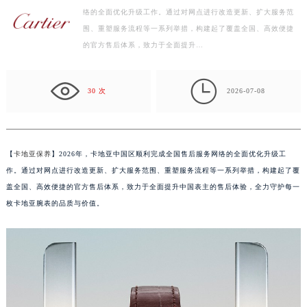
络的全面优化升级工作。通过对网点进行改造更新、扩大服务范
泰州市海陵区永定东路399号置地商务中心东塔写字楼（华润万象城）17层1706室（需提前预约）
围、重塑服务流程等一系列举措，构建起了覆盖全国、高效便捷
宁波市江北区大闸南路500号来福士广场办公楼20层2009室（需提前预约）
的官方售后体系，致力于全面提升…
杭州市上城区钱江路1366号华润大厦写字楼A座5层503-5室（需提前预约）
金华市金东区东市南街777号金华万达广场写字楼4号楼22层2209室（需提前预约）

绍兴市越城区胜利东路379号世茂天际中心写字楼8层805室（需提前预约）
30 次
2026-07-08
嘉兴市南湖区广益路705号嘉兴世界贸易中心写字楼A座13层1304室（需提前预约）
南昌市红谷滩新区红谷中大道998号绿地双子塔（中央广场）A1座办公楼14层07室（需提前预约）
济南市历下区经十路11111号华润中心写字楼（万象城）15层1508室（需提前预约）
【
卡地亚保养
】2026年，卡地亚中国区顺利完成全国售后服务网络的全面优化升级工
广州市天河区天河路230号万菱汇国际中心写字楼A塔7层704室（需提前预约）
作。通过对网点进行改造更新、扩大服务范围、重塑服务流程等一系列举措，构建起了覆
广州市越秀区环市东路371-375号世界贸易中心大厦南塔写字楼15层07室（需提前预约）
盖全国、高效便捷的官方售后体系，致力于全面提升中国表主的售后体验，全力守护每一
枚卡地亚腕表的品质与价值。
深圳市罗湖区深南东路5001号华润大厦写字楼17层1701室（需提前预约）
惠州市惠城区江北文昌一路7号华贸大厦写字楼1座30层05室（需提前预约）
厦门市思明区湖滨东路95号华润大厦写字楼B座11层1104室（需提前预约）
福州市鼓楼区五四路128-1号恒力城写字楼15层03室（需提前预约）
成都市锦江区人民东路6号SAC东原中心写字楼24层2406B室（需提前预约）
重庆市江北区观音桥步行街2号融恒时代广场写字楼9层902室（需提前预约）