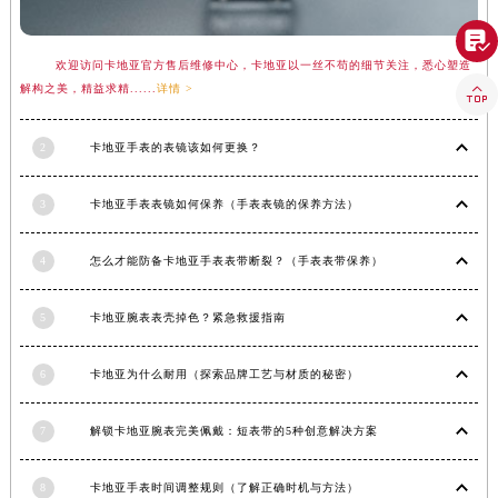
青海省海南藏族自治州共和县青海湖大街卡地亚售后服务中心（需提前预约）

青海省海西蒙古族藏族自治州德令哈市柴达木路卡地亚售后服务中心（需提前预约）
欢迎访问卡地亚官方售后维修中心，卡地亚以一丝不苟的细节关注，悉心塑造
青海省黄南藏族自治州同仁市德合隆路卡地亚售后服务中心（需提前预约）

解构之美，精益求精......
详情 >
青海省西宁市城西区海湖新区西关大道卡地亚售后服务中心（需提前预约）
青海省玉树藏族自治州结古镇胜利路卡地亚售后服务中心（需提前预约）
2
卡地亚手表的表镜该如何更换？
陕西省安康市汉滨区金州路卡地亚售后服务中心（需提前预约）
3
卡地亚手表表镜如何保养（手表表镜的保养方法）
陕西省宝鸡市渭滨区经二路卡地亚售后服务中心（需提前预约）
陕西省汉中市汉台区北大街卡地亚售后服务中心（需提前预约）
4
怎么才能防备卡地亚手表表带断裂？（手表表带保养）
陕西省商洛市商州区州城街卡地亚售后服务中心（需提前预约）
陕西省铜川市王益区红旗街卡地亚售后服务中心（需提前预约）
5
卡地亚腕表表壳掉色？紧急救援指南
陕西省渭南市临渭区东风大街卡地亚售后服务中心（需提前预约）
陕西省咸阳市秦都区沣西新城统一西路与白马河路交汇处卡地亚售后服务中心（需提前预约）
6
卡地亚为什么耐用（探索品牌工艺与材质的秘密）
陕西省延安市宝塔区中心街卡地亚售后服务中心（需提前预约）
陕西省榆林市榆阳区长兴路卡地亚售后服务中心（需提前预约）
7
解锁卡地亚腕表完美佩戴：短表带的5种创意解决方案
新疆维吾尔自治区阿克苏市东大街卡地亚售后服务中心（需提前预约）
8
卡地亚手表时间调整规则（了解正确时机与方法）
新疆维吾尔自治区阿拉尔市胜利大道卡地亚售后服务中心（需提前预约）