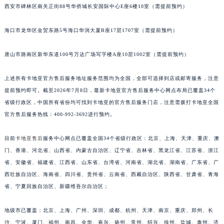
西安市碑林区南关正街88号华侨城长安国际中心E座6楼10室（需提前预约）
江苏省常州市新北区龙锦路1590号现代传媒中心5号楼10层1008室卡地亚售后服务中心（需提前预约）
江苏省淮安市清江浦区淮海北路卡地亚售后服务中心（需提前预约）
海口市龙华区金贸东路5号海口华润大厦B座17层1707室（需提前预约）
江苏省连云港市海州区通灌北路卡地亚售后服务中心（需提前预约）
江苏省南京市秦淮区中山南路1号南京中心22层22-C1-C3室卡地亚售后服务中心（需提前预约）
唐山市路南区新华东道100号万达广场写字楼A座10层1002室（需提前预约）
江苏省宿迁市宿城区西湖路卡地亚售后服务中心（需提前预约）
上述所有卡地亚官方售后服务地址服务范围均为全国，全部可选择到店或邮寄服务，注意
江苏省泰州市海陵区永定东路399号置地商务中心东塔（华润万象城）17层1706室卡地亚售后服务中心（需提前预约）
提前预约即可。截至2026年7月8日，最新卡地亚官方售后服务中心网点布局已覆盖34个
江苏省徐州市鼓楼区淮海东路29号苏宁广场IFC国际金融中心35层3508室卡地亚售后服务中心（需提前预约）
省级行政区，中国所有省份均可找到卡地亚的官方售后服务门店，注意需拨打卡地亚全国
江苏省盐城市盐都区世纪大道5号盐城金融城写字楼1号楼16层1604室卡地亚售后服务中心（需提前预约）
官方售后服务热线：400-992-3692进行预约。
江苏省扬州市邗江区国展路29号星耀天地写字楼1号楼18层1803室卡地亚售后服务中心（需提前预约）
江苏省镇江市京口区中山东路卡地亚售后服务中心（需提前预约）
目前
卡地亚售后
服务中心网点已覆盖全国34个省级行政区：北京、上海、天津、重庆、澳
江西省抚州市临川区赣东大道卡地亚售后服务中心（需提前预约）
门、香港、河北省、山西省、内蒙古自治区、辽宁省、吉林省、黑龙江省、江苏省、浙江
省、安徽省、福建省、江西省、山东省、台湾省、河南省、湖北省、湖南省、广东省、广
江西省赣州市章贡区文清路卡地亚售后服务中心（需提前预约）
西壮族自治区、海南省、四川省、贵州省、云南省、西藏自治区、陕西省、甘肃省、青海
江西省吉安市吉州区井冈山大道卡地亚售后服务中心（需提前预约）
省、宁夏回族自治区、新疆维吾尔自治区；
江西省景德镇市珠山区珠山中路卡地亚售后服务中心（需提前预约）
江西省九江市浔阳区浔阳路卡地亚售后服务中心（需提前预约）
地级市已覆盖：北京、上海、广州、深圳、成都、杭州、天津、南京、重庆、郑州、长
江西省南昌市红谷滩新区红谷中大道998号绿地双子塔（中央广场）A1座办公楼14层1407室卡地亚售后服务中心（需提前预约）
沙、宁波、厦门、福州、南昌、金华、嘉兴、扬州、常州、绍兴、徐州、盐城、泰州、济