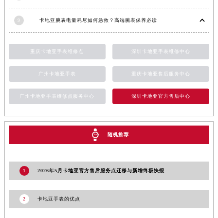
新疆维吾尔自治区阿拉山口市友好路卡地亚售后服务中心（需提前预约）
9
卡地亚腕表电量耗尽如何急救？高端腕表保养必读
新疆维吾尔自治区阿勒泰市解放路卡地亚售后服务中心（需提前预约）
新疆维吾尔自治区阿图什市光明路卡地亚售后服务中心（需提前预约）
新疆维吾尔自治区白杨市军垦路卡地亚售后服务中心（需提前预约）
重庆卡地亚手表维修点
深圳卡地亚手表维修中心
新疆维吾尔自治区北屯市团结路卡地亚售后服务中心（需提前预约）
广州卡地亚手表
重庆卡地亚售后服务中心
新疆维吾尔自治区博乐市博乐市北京路卡地亚售后服务中心（需提前预约）
新疆维吾尔自治区昌吉市延安北路卡地亚售后服务中心（需提前预约）
广州卡地亚手表维修点服务中心
深圳卡地亚官方售后中心
新疆维吾尔自治区阜康市博峰路卡地亚售后服务中心（需提前预约）
新疆维吾尔自治区哈密市伊州区建国北路卡地亚售后服务中心（需提前预约）
新疆维吾尔自治区和田市和田市北京西路卡地亚售后服务中心（需提前预约）
随机推荐
新疆维吾尔自治区胡杨河市胡杨河市胡杨路卡地亚售后服务中心（需提前预约）
新疆维吾尔自治区霍尔果斯市亚欧北路卡地亚售后服务中心（需提前预约）
1
2026年5月卡地亚官方售后服务点迁移与新增终极快报
新疆维吾尔自治区喀什市解放北路卡地亚售后服务中心（需提前预约）
新疆维吾尔自治区可克达拉市幸福路卡地亚售后服务中心（需提前预约）
2
卡地亚手表的优点
新疆维吾尔自治区克拉玛依市克拉玛依区友谊路卡地亚售后服务中心（需提前预约）
新疆维吾尔自治区库车市库车市文化东路卡地亚售后服务中心（需提前预约）