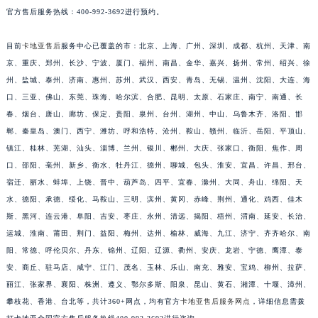
官方售后服务热线：400-992-3692进行预约。
重庆市江北区观音桥步行街2号融恒时代广场写字楼9层902室（需提前预约）
长沙市芙蓉区定王台街道建湘路393号世茂环球金融中心写字楼（芙蓉广场）10层13室（需提前预约）
目前
卡地亚售后
服务中心已覆盖的市：北京、上海、广州、深圳、成都、杭州、天津、南
郑州市二七区铭功路10号华润大厦写字楼29层2905室（需提前预约）
京、重庆、郑州、长沙、宁波、厦门、福州、南昌、金华、嘉兴、扬州、常州、绍兴、徐
太原市迎泽区解放路15号亨得利名表服务中心（品牌授权店）3层整层（需提前预约）
州、盐城、泰州、济南、惠州、苏州、武汉、西安、青岛、无锡、温州、沈阳、大连、海
沈阳市沈河区中街路137号亨得利名表服务中心（品牌授权店）1层整层（需提前预约）
口、三亚、佛山、东莞、珠海、哈尔滨、合肥、昆明、太原、石家庄、南宁、南通、长
沈阳市沈河区中街路83号亨得利名表服务中心（品牌授权店）1层整层（需提前预约）
春、烟台、唐山、廊坊、保定、贵阳、泉州、台州、湖州、中山、乌鲁木齐、洛阳、邯
郸、秦皇岛、澳门、西宁、潍坊、呼和浩特、沧州、鞍山、赣州、临沂、岳阳、平顶山、
乌鲁木齐市天山区红山路26号时代广场（CCMALL）C座17层17-B（需提前预约）
镇江、桂林、芜湖、汕头、淄博、兰州、银川、郴州、大庆、张家口、衡阳、焦作、周
温州市鹿城区锦绣路1067号置信广场10层1015室（需提前预约）
口、邵阳、亳州、新乡、衡水、牡丹江、德州、聊城、包头、淮安、宜昌、许昌、邢台、
哈尔滨市道里区友谊西路600号富力中心T2座写字楼29层03室（需提前预约）
宿迁、丽水、蚌埠、上饶、晋中、葫芦岛、四平、宜春、滁州、大同、舟山、绵阳、天
大连市中山区人民路15号国际金融大厦7层G室（需提前预约）
水、德阳、承德、绥化、马鞍山、三明、滨州、黄冈、赤峰、荆州、通化、鸡西、佳木
佛山市禅城区季华五路57号万科金融中心C座12层1205室（需提前预约）
斯、黑河、连云港、阜阳、吉安、枣庄、永州、清远、揭阳、梧州、渭南、延安、长治、
东莞市东城街道鸿福东路1号民盈国贸中心T1写字楼9层907室（需提前预约）
运城、淮南、莆田、荆门、益阳、梅州、达州、榆林、威海、九江、济宁、齐齐哈尔、南
阳、常德、呼伦贝尔、丹东、锦州、辽阳、辽源、衢州、安庆、龙岩、宁德、鹰潭、泰
无锡市梁溪区人民中路139号恒隆广场写字楼1座11层1104室（需提前预约）
安、商丘、驻马店、咸宁、江门、茂名、玉林、乐山、南充、雅安、宝鸡、柳州、拉萨、
南通市崇川区工农路57号圆融广场写字楼16层1603室（需提前预约）
丽江、张家界、襄阳、株洲、遵义、鄂尔多斯、阳泉、昆山、黄石、湘潭、十堰、漳州、
苏州市苏州工业园区星港街199号苏州中心办公楼C座22层08室（需提前预约）
攀枝花、香港、台北等，共计360+网点，均有官方
卡地亚售后服务网点
，详细信息需拨
武汉市江汉区解放大道686号世界贸易大厦38层09室（需提前预约）