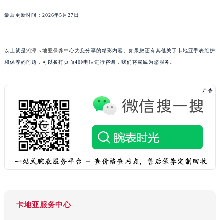
吉林省四平市铁东区紫气大路与南九经街交汇处卡地亚售后服务中心（需提前预约）
最后更新时间：2026年5月27日
吉林省松原市宁江区五环大街卡地亚售后服务中心（需提前预约）
吉林省通化市东昌区环通乡江南大街卡地亚售后服务中心（需提前预约）
以上就是
湘潭卡地亚保养中心
为您分享的精彩内容。如果您还有其他关于卡地亚手表维护
吉林省延边市延吉市解放路卡地亚售后服务中心（需提前预约）
和保养的问题，可以拨打页面400电话进行咨询，我们将竭诚为您服务。
辽宁省鞍山市铁东区站前街卡地亚售后服务中心（需提前预约）
辽宁省本溪市平山区胜利路卡地亚售后服务中心（需提前预约）
辽宁省朝阳市双塔区新华路卡地亚售后服务中心（需提前预约）
辽宁省丹东市振兴区七经街卡地亚售后服务中心（需提前预约）
辽宁省抚顺市新抚区东一路卡地亚售后服务中心（需提前预约）
辽宁省阜新市海州区解放大街卡地亚售后服务中心（需提前预约）
辽宁省葫芦岛市连山区中央路卡地亚售后服务中心（需提前预约）
辽宁省锦州市古塔区中央大街卡地亚售后服务中心（需提前预约）
辽宁省辽阳市白塔区新运大街卡地亚售后服务中心（需提前预约）
辽宁省盘锦市兴隆台区石油大街卡地亚售后服务中心（需提前预约）
辽宁省铁岭市银州区南马路卡地亚售后服务中心（需提前预约）
卡地亚服务中心
辽宁省营口市站前区市府路与渤海大街交叉口卡地亚售后服务中心（需提前预约）