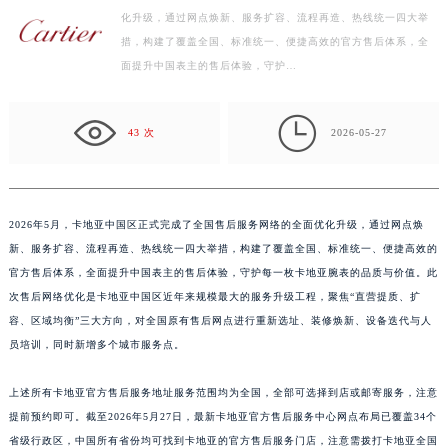
化升级，通过网点焕新、服务扩容、流程再造、热线统一四大举
盐城市盐都区世纪大道5号盐城金融城写字楼1号楼16层1604室（需提前预约）
措，构建了覆盖全国、标准统一、便捷高效的官方售后体系，全
泰州市海陵区永定东路399号置地商务中心东塔写字楼（华润万象城）17层1706室（需提前预约）
面提升中国表主的售后体验，守护…
宁波市江北区大闸南路500号来福士广场办公楼20层2009室（需提前预约）
杭州市上城区钱江路1366号华润大厦写字楼A座5层503-5室（需提前预约）

金华市金东区东市南街777号金华万达广场写字楼4号楼22层2209室（需提前预约）
43 次
2026-05-27
绍兴市越城区胜利东路379号世茂天际中心写字楼8层805室（需提前预约）
嘉兴市南湖区广益路705号嘉兴世界贸易中心写字楼A座13层1304室（需提前预约）
南昌市红谷滩新区红谷中大道998号绿地双子塔（中央广场）A1座办公楼14层07室（需提前预约）
2026年5月，卡地亚中国区正式完成了全国售后服务网络的全面优化升级，通过网点焕
济南市历下区经十路11111号华润中心写字楼（万象城）15层1508室（需提前预约）
新、服务扩容、流程再造、热线统一四大举措，构建了覆盖全国、标准统一、便捷高效的
广州市天河区天河路230号万菱汇国际中心写字楼A塔7层704室（需提前预约）
官方售后体系，全面提升中国表主的售后体验，守护每一枚卡地亚腕表的品质与价值。此
次售后网络优化是卡地亚中国区近年来规模最大的服务升级工程，聚焦“直营提质、扩
广州市越秀区环市东路371-375号世界贸易中心大厦南塔写字楼15层07室（需提前预约）
容、区域均衡”三大方向，对全国原有售后网点进行重新选址、装修焕新、设备迭代与人
深圳市罗湖区深南东路5001号华润大厦写字楼17层1701室（需提前预约）
员培训，同时新增多个城市服务点。
惠州市惠城区江北文昌一路7号华贸大厦写字楼1座30层05室（需提前预约）
厦门市思明区湖滨东路95号华润大厦写字楼B座11层1104室（需提前预约）
上述所有卡地亚官方售后服务地址服务范围均为全国，全部可选择到店或邮寄服务，注意
福州市鼓楼区五四路128-1号恒力城写字楼15层03室（需提前预约）
提前预约即可。截至2026年5月27日，最新卡地亚官方售后服务中心网点布局已覆盖34个
成都市锦江区人民东路6号SAC东原中心写字楼24层2406B室（需提前预约）
省级行政区，中国所有省份均可找到卡地亚的官方售后服务门店，注意需拨打卡地亚全国