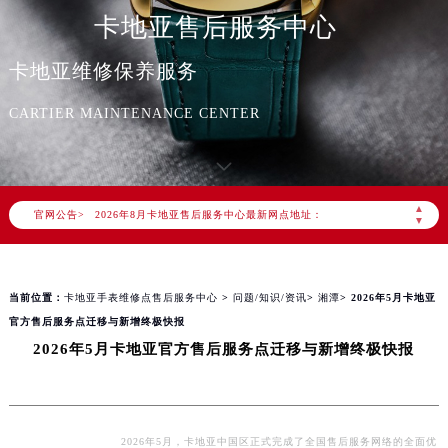
卡地亚售后服务中心
卡地亚维修保养服务
2026年8月卡地亚中国区售后服务网络优化升级公告
CARTIER MAINTENANCE CENTER
2026年8月卡地亚全国官方售后客户服务热线：400-992-3692
卡地亚官方全国统一服务热线400-992-3692，服务覆盖中国大陆、香港、澳门、台湾全部区域（非大陆需加拨“+86”）
2026年8月卡地亚售后服务中心最新网点地址：
▲
官网公告>
北京市朝阳区建国门外大街甲6号华熙国际中心写字楼D座11层1102室（北京总部）（需提前预约）
▼
北京市东城区东长安街1号东方广场写字楼W3座6层602室（需提前预约）
天津市和平区赤峰道136号天津国际金融中心写字楼26层2603室（需提前预约）
当前位置：
卡地亚手表维修点售后服务中心
>
问题/知识/资讯
>
湘潭
> 2026年5月卡地亚
上海市徐汇区虹桥路3号港汇中心写字楼2座37层3705室（需提前预约）
官方售后服务点迁移与新增终极快报
上海市黄浦区南京东路299号宏伊国际广场写字楼8层806室（需提前预约）
2026年5月卡地亚官方售后服务点迁移与新增终极快报
南京市秦淮区中山南路1号（新街口）南京中心写字楼22层C1-1室（需提前预约）
常州市新北区龙锦路1590号现代传媒中心写字楼5号楼10层1008室（需提前预约）
徐州市鼓楼区淮海东路29号苏宁广场IFC国际金融中心写字楼35层3508室（需提前预约）
扬州市邗江区国展路29号星耀天地写字楼1号楼18层1803室（需提前预约）
2026年5月，卡地亚中国区正式完成了全国售后服务网络的全面优