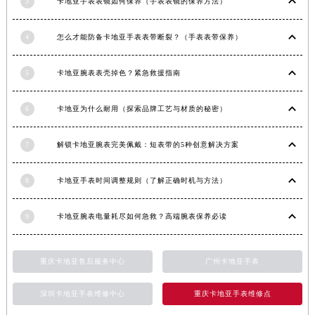
3
卡地亚手表表镜如何保养（手表表镜的保养方法）
山东省枣庄市滕州市北辛路与善国路交叉口卡地亚售后服务中心（需提前预约）
山东省淄博市张店区金晶大道卡地亚售后服务中心（需提前预约）
4
怎么才能防备卡地亚手表表带断裂？（手表表带保养）
上海市黄浦区南京东路299号宏伊国际广场写字楼8层806室卡地亚售后服务中心（需提前预约）
上海市徐汇区虹桥路3号港汇中心2座37层3705室卡地亚售后服务中心（需提前预约）
5
卡地亚腕表表壳掉色？紧急救援指南
浙江省杭州市上城区钱江路1366号华润大厦A座5层503-5室卡地亚售后服务中心（需提前预约）
6
卡地亚为什么耐用（探索品牌工艺与材质的秘密）
浙江省湖州市吴兴区劳动路卡地亚售后服务中心（需提前预约）
浙江省嘉兴市南湖区广益路705号嘉兴世界贸易中心A座13层1304室卡地亚售后服务中心（需提前预约）
7
解锁卡地亚腕表完美佩戴：短表带的5种创意解决方案
浙江省金华市金东区东市南街777号金华万达广场4号楼22楼2209室卡地亚售后服务中心（需提前预约）
浙江省丽水市莲都区解放街卡地亚售后服务中心（需提前预约）
8
卡地亚手表时间调整规则（了解正确时机与方法）
浙江省宁波市江北区大闸南路500号来福士广场办公楼20层2009室卡地亚售后服务中心（需提前预约）
浙江省衢州市柯城区上街卡地亚售后服务中心（需提前预约）
9
卡地亚腕表电量耗尽如何急救？高端腕表保养必读
浙江省绍兴市越城区胜利东路379号世茂天际中心写字楼8层805室卡地亚售后服务中心（需提前预约）
浙江省舟山市定海区解放东路卡地亚售后服务中心（需提前预约）
重庆卡地亚售后服务中心
广州卡地亚手表
澳门特别行政区大堂区议事亭前地（新马路）卡地亚售后服务中心（需提前预约）
澳门特别行政区风顺堂区南湾大马路卡地亚售后服务中心（需提前预约）
深圳卡地亚手表维修中心
重庆卡地亚手表维修点
澳门特别行政区花地玛堂区关闸广场卡地亚售后服务中心（需提前预约）