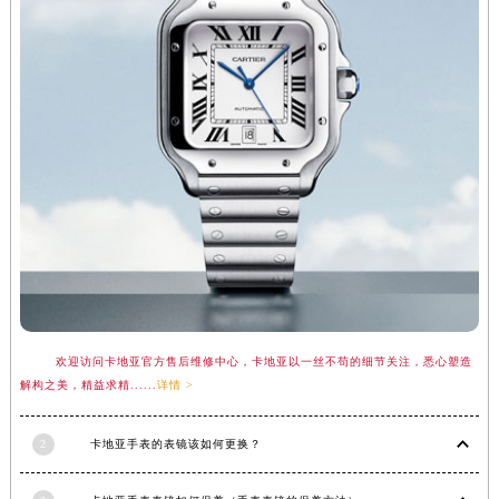
江西省南昌市红谷滩新区红谷中大道998号绿地双子塔（中央广场）A1座办公楼14层1407室卡地亚售后服务中心（需提前预约）
江西省萍乡市安源区萍安北大道与康庄路交叉口卡地亚售后服务中心（需提前预约）
江西省上饶市信州区滨江西路卡地亚售后服务中心（需提前预约）
江西省新余市渝水区北湖西路卡地亚售后服务中心（需提前预约）
江西省宜春市袁州区中山中路卡地亚售后服务中心（需提前预约）
江西省鹰潭市月湖区胜利东路卡地亚售后服务中心（需提前预约）
山东省德州市德城区东风中路卡地亚售后服务中心（需提前预约）
山东省东营市东营区济南路卡地亚售后服务中心（需提前预约）
山东省济南市历下区经十路11111号华润中心写字楼（万象城）15层1508室卡地亚售后服务中心（需提前预约）
山东省济宁市任城区太白楼路卡地亚售后服务中心（需提前预约）
山东省莱芜市文化南路8号银座商城名表维修一楼名表维修卡地亚售后服务中心（需提前预约）
欢迎访问卡地亚官方售后维修中心，卡地亚以一丝不苟的细节关注，悉心塑造
山东省临沂市兰山区解放路卡地亚售后服务中心（需提前预约）
解构之美，精益求精......
详情 >
山东省日照市东港区烟台路卡地亚售后服务中心（需提前预约）
山东省泰安市泰山区财源街道泰山大街卡地亚售后服务中心（需提前预约）
2
卡地亚手表的表镜该如何更换？
山东省威海市环翠区新威海路89号振华商厦一楼名表维修卡地亚售后服务中心（需提前预约）
山东省潍坊市奎文区东风东街卡地亚售后服务中心（需提前预约）