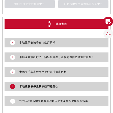
深圳卡地亚官方售后中心
广州卡地亚手表维修点服务中心
澳门特别行政区花王堂区大三巴商圈卡地亚售后服务中心（需提前预约）
澳门特别行政区嘉模堂区官也街卡地亚售后服务中心（需提前预约）
澳门省路氹城市金光大道卡地亚售后服务中心（需提前预约）

随机推荐
澳门特别行政区望德堂区塔石广场卡地亚售后服务中心（需提前预约）

福建省福州市鼓楼区五四路128-1号恒力城写字楼15层03室卡地亚售后服务中心（需提前预约）
福建省厦门市思明区湖滨东路95号万象城华润大厦B座11层1104室卡地亚售后服务中心（需提前预约）
1
卡地亚手表编号查询生产日期
广东省潮州市潮安区新风路与潮汕路交汇处卡地亚售后服务中心（需提前预约）
广东省广州市天河区天河路230号万菱汇国际中心A塔7层704室卡地亚售后服务中心（需提前预约）
2
卡地亚表带松散？一招轻松调整，让你的腕间艺术重获新生！
广东省广州市越秀区环市东路371-375号世界贸易中心大厦南塔15层1507室卡地亚售后服务中心（需提前预约）
广东省河源市源城区越王大道卡地亚售后服务中心（需提前预约）
3
卡地亚手表表针变色处理办法深度解析
广东省惠州市惠城区江北文昌一路7号华贸大厦1座30层3005室卡地亚售后服务中心（需提前预约）
广东省江门市蓬江区广场西路卡地亚售后服务中心（需提前预约）
4
卡地亚腕表停走解决技巧是什么
广东省揭阳市榕城进贤门步行街卡地亚售后服务中心（需提前预约）
广东省茂名市电白区水东街道迎宾大道卡地亚售后服务中心（需提前预约）
5
2026年7月卡地亚官方售后网点变更及新增便民服务指南
广东省梅州市梅江区金燕大道卡地亚售后服务中心（需提前预约）
广东省清远市清城区湖西路卡地亚售后服务中心（需提前预约）