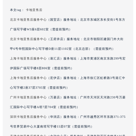
辽宁省沈阳市沈河区中街路137号亨得利名表维修授权店1楼卡地亚售后服务中心（需提前预约）
本文tag：
卡地亚售后
辽宁省沈阳市沈河区中街路83号亨得利名表维修授权店1楼卡地亚售后服务中心（需提前预约）
北京卡地亚售后服务中心
（国贸店）服务地址：北京市东城区东长安街1号东方
北京市朝阳区建国门外大街甲6号华熙国际中心D座11层1102室卡地亚售后服务中心（北京总部）（需提前预约）
广场写字楼W3座6层602室（需提前预约）
北京市东城区东长安街1号王府井东方广场W3座6层602室卡地亚售后服务中心（需提前预约）
北京卡地亚售后服务中心
（王府井店）服务地址：北京市朝阳区建国门外大街
河北省保定市竞秀区朝阳北大街北国先天下卡地亚售后服务中心（需提前预约）
内蒙古自治区阿拉善盟市左旗土尔扈特大街卡地亚售后服务中心（需提前预约）
甲6号华熙国际中心写字楼D座11层1102室（北京总部）（需提前预约）
内蒙古自治区巴彦淖尔市临河区新华街卡地亚售后服务中心（需提前预约）
上海卡地亚售后服务中心
（港汇店）服务地址：上海市黄浦区南京东路299号宏
内蒙古自治区包头市青山区幸福路甲3号王府井百货名表维修卡地亚售后服务中心（需提前预约）
伊国际广场写字楼8层806室（需提前预约）
内蒙古自治区赤峰市红山区哈达街卡地亚售后服务中心（需提前预约）
上海卡地亚售后服务中心
（宏伊店）服务地址：上海市徐汇区虹桥路3号港汇中
内蒙古自治区鄂尔多斯市东胜区伊金霍洛街卡地亚售后服务中心（需提前预约）
心写字楼2座37层3705室（需提前预约）
内蒙古自治区呼伦贝尔市海拉尔区中央街卡地亚售后服务中心（需提前预约）
广州卡地亚售后服务中心
（万菱店）服务地址：广州市天河区天河路230号万菱
内蒙古自治区通辽市科尔沁区明仁大街卡地亚售后服务中心（需提前预约）
汇国际中心写字楼A塔7层704室（需提前预约）
内蒙古自治区乌海市海勃湾区人民南路卡地亚售后服务中心（需提前预约）
内蒙古自治区乌兰察布市集宁区恩和大街卡地亚售后服务中心（需提前预约）
深圳卡地亚售后服务中心
（华润店）服务地址：广州市越秀区环市东路371-375
内蒙古自治区锡林郭勒盟市锡林浩特市光明街与额尔敦路交叉口卡地亚售后服务中心（需提前预约）
号世界贸易中心大厦南塔写字楼15层07室（需提前预约）
预约入口
关闭
内蒙古自治区兴安盟市乌兰浩特市兴安大街卡地亚售后服务中心（需提前预约）