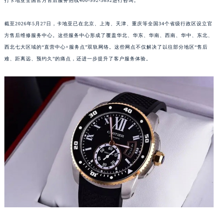
打卡地亚全国官方售后服务热线400-992-3692进行咨询。
南宁市青秀区金湖路59号地王大厦12楼1224室（需提前预约）
合肥市蜀山区潜山路111号万象城华润大厦B座12楼03室（需提前预约）
截至2026年5月27日，卡地亚已在北京、上海、天津、重庆等全国34个省级行政区设立官
方售后维修服务中心。这些服务中心形成了覆盖华北、华东、华南、西南、华中、东北、
泉州市丰泽区宝洲路729号浦西万达中心写字楼A座7楼709室（需提前预约）
西北七大区域的“直营中心+服务点”双轨网络。这些网点不仅解决了以往部分地区“售后
青岛市南区山东路6号华润大厦B座22层04室（需提前预约）
难、距离远、预约久”的痛点，还进一步提升了客户服务体验。
烟台市芝罘区胜利路139号万达金融中心A座907室（需提前预约）
长春市朝阳区西安大路727号中银大厦A座(旺进大厦)18层09室（需提前预约）
贵阳市南明区都司高架桥路33号亨特国际金融中心14楼14D（需提前预约）
昆明市盘龙区北京路928号同德昆明广场写字楼10层06室（需提前预约）
石家庄市长安区中山东路39号勒泰中心写字楼B座13层07室（需提前预约）
西安市碑林区南关正街88号华侨城长安国际中心E座6楼10室（需提前预约）
海口市龙华区金贸东路5号海口华润大厦B座17层1707室（需提前预约）
唐山市路南区新华东道100号万达广场写字楼A座10层1002室（需提前预约）
台州市椒江区东海大道1800号腾达中心东1幢20楼2002室（需提前预约）
内蒙古自治区呼和浩特市玉泉区大学西街70号华润万象城写字楼（鄂尔多斯大厦）23层2326室（需提前预约）
甘肃省兰州市七里河区西津西路16号兰州中心写字楼21层2102室（需提前预约）
重庆市解放碑渝中区民权路28号英利国际金融中心写字楼20层01室（需提前预约）