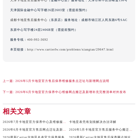
天津卡地亚售后服务中心
（金融中心店）服务地址：天津市和平区赤峰道136号
山西省大同市平城区迎宾街卡地亚售后服务中心（需提前预约）
天津国际金融中心写字楼26层2603室（需提前预约）
立即预约
山西省晋城市城区黄华街卡地亚售后服务中心（需提前预约）
成都卡地亚售后服务中心
（东原店）服务地址：成都市锦江区人民东路6号SAC
山西省晋中市榆次区顺城街卡地亚售后服务中心（需提前预约）
提前预约免排队，到店即享服务
东原中心写字楼24层2406B室（需提前预约）
预约时间有变无需取消，可随时重新预约
山西省临汾市尧都区解放路卡地亚售后服务中心（需提前预约）
服务专线：
400-992-3692
山西省吕梁市离石区永宁中路与建设街交叉口卡地亚售后服务中心（需提前预约）
山西省朔州市朔城区怡西路与鄯阳西街交汇处卡地亚售后服务中心（需提前预约）
本页链接：
http://www.cartierfw.com/problems/xiangtan/29647.html
山西省忻州市忻府区和平东街与七一南路交叉口卡地亚售后服务中心（需提前预约）
山西省阳泉市郊区平阳东街与新城大道交叉口卡地亚售后服务中心（需提前预约）
山西省运城市盐湖区河东街卡地亚售后服务中心（需提前预约）
上一篇:
2026年5月卡地亚官方售后保养维修服务点迁址与新增网点说明
山西省长治市潞州区英雄中路卡地亚售后服务中心（需提前预约）
下一篇:
2026年6月卡地亚官方保养中心维修网点搬迁及新增补充完整清单对外发布
山西省太原市迎泽区迎泽街道解放路15号亨得利名表维修授权店3楼卡地亚售后服务中心（需提前预约）
天津市和平区赤峰道136号天津国际金融中心26层2603室卡地亚售后服务中心（需提前预约）
相关文章
安徽省安庆市迎江区人民路卡地亚售后服务中心（需提前预约）
安徽省蚌埠市蚌山区淮河路卡地亚售后服务中心（需提前预约）
2026年7月卡地亚官方保养中心及维修服务点变动对照补充表
卡地亚表壳有划痕解决办法详解
安徽省亳州市谯城区魏武大道卡地亚售后服务中心（需提前预约）
2026年6月卡地亚官方售后网点迁址及新开补充说明文件
2026年5月卡地亚官方售后服务中心搬迁与维修保养点新增完整说明文件定稿发布
安徽省池州市贵池区长江路卡地亚售后服务中心（需提前预约）
2026最新Cartier卡地亚名表官方保养服务网点地址考察报告
2026最新Cartier卡地亚售后保养网点地址调研报告