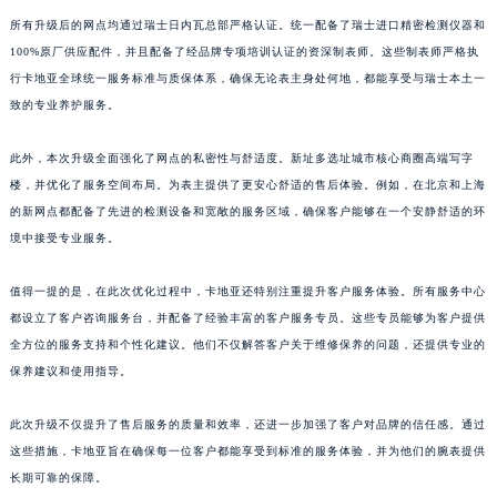
黑龙江省大庆市萨尔图区会战大街卡地亚售后服务中心（需提前预约）
所有升级后的网点均通过瑞士日内瓦总部严格认证。统一配备了瑞士进口精密检测仪器和
100%原厂供应配件，并且配备了经品牌专项培训认证的资深制表师。这些制表师严格执
黑龙江省鹤岗市向阳区红军路卡地亚售后服务中心（需提前预约）
行卡地亚全球统一服务标准与质保体系，确保无论表主身处何地，都能享受与瑞士本土一
黑龙江省黑河市爱辉区中央街卡地亚售后服务中心（需提前预约）
致的专业养护服务。
黑龙江省鸡西市鸡冠区红军路卡地亚售后服务中心（需提前预约）
黑龙江省佳木斯市向阳区长安路卡地亚售后服务中心（需提前预约）
此外，本次升级全面强化了网点的私密性与舒适度。新址多选址城市核心商圈高端写字
黑龙江省牡丹江市东安区太平路卡地亚售后服务中心（需提前预约）
楼，并优化了服务空间布局。为表主提供了更安心舒适的售后体验。例如，在北京和上海
黑龙江省七台河市桃山区大同街卡地亚售后服务中心（需提前预约）
的新网点都配备了先进的检测设备和宽敞的服务区域，确保客户能够在一个安静舒适的环
境中接受专业服务。
黑龙江省齐齐哈尔市龙沙区龙华路卡地亚售后服务中心（需提前预约）
黑龙江省双鸭山市尖山区新兴大街卡地亚售后服务中心（需提前预约）
值得一提的是，在此次优化过程中，卡地亚还特别注重提升客户服务体验。所有服务中心
黑龙江省绥化市北林区新华街与康庄路交叉口卡地亚售后服务中心（需提前预约）
都设立了客户咨询服务台，并配备了经验丰富的客户服务专员。这些专员能够为客户提供
黑龙江省伊春市伊美区通河路卡地亚售后服务中心（需提前预约）
全方位的服务支持和个性化建议。他们不仅解答客户关于维修保养的问题，还提供专业的
吉林省白城市洮北区明仁南街卡地亚售后服务中心（需提前预约）
保养建议和使用指导。
吉林省白山市浑江区浑江大街卡地亚售后服务中心（需提前预约）
此次升级不仅提升了售后服务的质量和效率，还进一步加强了客户对品牌的信任感。通过
吉林省吉林市船营区河南街卡地亚售后服务中心（需提前预约）
这些措施，卡地亚旨在确保每一位客户都能享受到标准的服务体验，并为他们的腕表提供
吉林省辽源市龙山区人民大街卡地亚售后服务中心（需提前预约）
长期可靠的保障。
吉林省梅河口市新华街道梅河大街卡地亚售后服务中心（需提前预约）