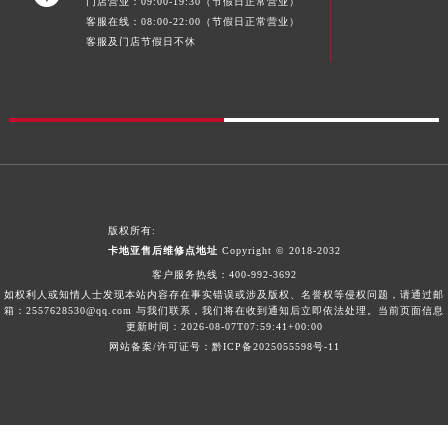
门店营业：09:00-19:30（节假日正常营业）
广西壮族自治区来宾市兴宾区桂中大道卡地亚售后服务中心（需提前预约）
客服在线：08:00-22:00（节假日正常营业）
客服及门店节假日不休
广西壮族自治区柳州市城中区中山中路卡地亚售后服务中心（需提前预约）
广西壮族自治区钦州市钦南区金海湾东大街卡地亚售后服务中心（需提前预约）
广西壮族自治区梧州市万秀区龙湖镇高旺路卡地亚售后服务中心（需提前预约）
广西壮族自治区玉林市玉州区金玉路卡地亚售后服务中心（需提前预约）
海南省儋州市儋州市那大镇兰洋北路卡地亚售后服务中心（需提前预约）
海南省东方市八所镇解放西路卡地亚售后服务中心（需提前预约）
海南省琼海市嘉积镇东风路卡地亚售后服务中心（需提前预约）
版权所有:
海南省三沙市西沙区西沙群岛永兴岛北京路卡地亚售后服务中心（需提前预约）
卡地亚售后维修点地址
Copyright © 2018-2032
海南省三亚市吉阳区迎宾路卡地亚售后服务中心（需提前预约）
客户服务热线：
400-992-3692
如权利人或知情人士发现本站内容存在事实错误或涉及版权、名誉权等侵权问题，请通过邮
海南省万宁市万城镇解放路卡地亚售后服务中心（需提前预约）
箱：2557628530@qq.com 与我们联系，我们将在收到通知后立即依法处理。当前页面信息
更新时间：2026-08-07T07:59:41+00:00
海南省文昌市文城镇教育东路卡地亚售后服务中心（需提前预约）
网站备案/许可证号：黔ICP备2025055598号-11
海南省五指山市通什镇三月三大道卡地亚售后服务中心（需提前预约）
香港特别行政区尖沙咀区油尖旺区广东道卡地亚售后服务中心（需提前预约）
香港特别行政区金钟区中西区金钟道卡地亚售后服务中心（需提前预约）
香港特别行政区九龙区油尖旺区弥敦道卡地亚售后服务中心（需提前预约）