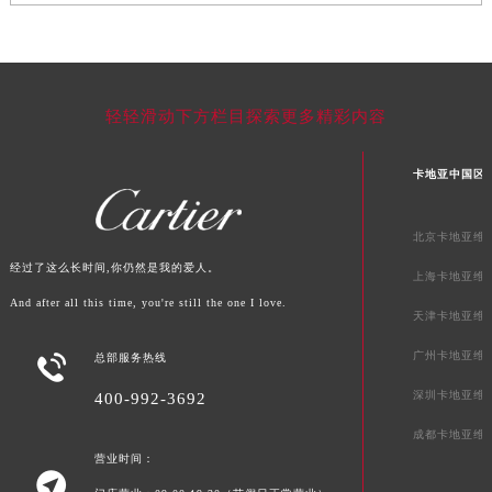
广东省汕头市龙湖区长平路卡地亚售后服务中心（需提前预约）
广东省汕尾市城区香洲街道园林社区翠园街卡地亚售后服务中心（需提前预约）
广东省韶关市武江区芙蓉新区与老城中心交汇处卡地亚售后服务中心（需提前预约）
广东省深圳市罗湖区深南东路5001号华润大厦17层1701室卡地亚售后服务中心（需提前预约）
轻轻滑动下方栏目探索更多精彩内容
广东省阳江市江城区东风一路卡地亚售后服务中心（需提前预约）
卡地亚中国区
广东省云浮市云城区金山路卡地亚售后服务中心（需提前预约）
广东省湛江市赤坎区观海北路卡地亚售后服务中心（需提前预约）
广东省肇庆市端州区信安大道与砚都大道交汇处卡地亚售后服务中心（需提前预约）
北京卡地亚维
广西壮族自治区百色市右江区中山二路卡地亚售后服务中心（需提前预约）
经过了这么长时间,你仍然是我的爱人。
上海卡地亚维
广西壮族自治区北海市海城区北京路卡地亚售后服务中心（需提前预约）
And after all this time, you're still the one I love.
天津卡地亚维
广西壮族自治区崇左市江州区石景林街道友谊大道与丽川路交汇处卡地亚售后服务中心（需提前预约）
广州卡地亚维

总部服务热线
广西壮族自治区防城港市港口区金花茶大道卡地亚售后服务中心（需提前预约）
广西壮族自治区贵港市港北区港城街道布山大道与仙衣路交叉口卡地亚售后服务中心（需提前预约）
深圳卡地亚维
400-992-3692
广西壮族自治区桂林市秀峰区红岭路卡地亚售后服务中心（需提前预约）
成都卡地亚维
广西壮族自治区河池市金城江区金城江街道朝阳路卡地亚售后服务中心（需提前预约）
营业时间：

广西壮族自治区贺州市八步区城东街道灵峰南路卡地亚售后服务中心（需提前预约）