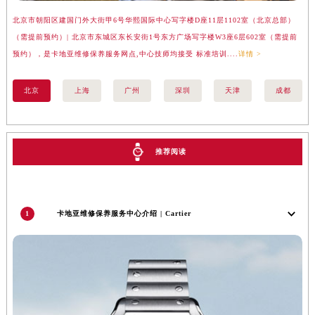
福建省漳州市龙文区步港路卡地亚售后服务中心（需提前预约）
北京市朝阳区建国门外大街甲6号华熙国际中心写字楼D座11层1102室（北京总部）
上
江苏省常州市新北区龙锦路1590号现代传媒中心5号楼10层1008室卡地亚售后服务中心（需提前预约）
（需提前预约）| 北京市东城区东长安街1号东方广场写字楼W3座6层602室（需提前
汇
江苏省淮安市清江浦区淮海北路卡地亚售后服务中心（需提前预约）
预约），是卡地亚维修保养服务网点,中心技师均接受 标准培训....
详情 >
务网
江苏省连云港市海州区通灌北路卡地亚售后服务中心（需提前预约）
北京
上海
广州
深圳
天津
成都
江苏省南京市秦淮区中山南路1号南京中心22层22-C1-C3室卡地亚售后服务中心（需提前预约）
江苏省宿迁市宿城区西湖路卡地亚售后服务中心（需提前预约）
江苏省泰州市海陵区永定东路399号置地商务中心东塔（华润万象城）17层1706室卡地亚售后服务中心（需提前预约）
江苏省徐州市鼓楼区淮海东路29号苏宁广场IFC国际金融中心35层3508室卡地亚售后服务中心（需提前预约）
推荐阅读
江苏省盐城市盐都区世纪大道5号盐城金融城写字楼1号楼16层1604室卡地亚售后服务中心（需提前预约）
江苏省扬州市邗江区国展路29号星耀天地写字楼1号楼18层1803室卡地亚售后服务中心（需提前预约）
江苏省镇江市京口区中山东路卡地亚售后服务中心（需提前预约）
1
卡地亚维修保养服务中心介绍 | Cartier
江西省抚州市临川区赣东大道卡地亚售后服务中心（需提前预约）
江西省赣州市章贡区文清路卡地亚售后服务中心（需提前预约）
江西省吉安市吉州区井冈山大道卡地亚售后服务中心（需提前预约）
江西省景德镇市珠山区珠山中路卡地亚售后服务中心（需提前预约）
江西省九江市浔阳区浔阳路卡地亚售后服务中心（需提前预约）