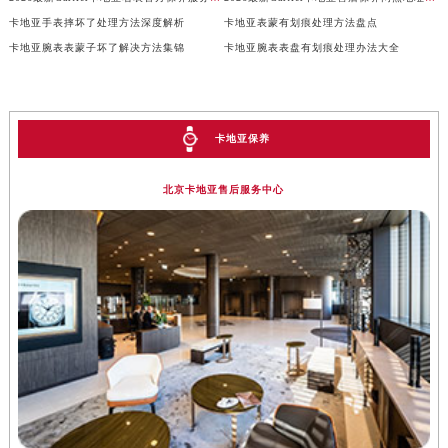
安徽省滁州市琅琊区南谯北路卡地亚售后服务中心（需提前预约）
卡地亚手表摔坏了处理方法深度解析
卡地亚表蒙有划痕处理方法盘点
安徽省阜阳市颍州区颍州北路卡地亚售后服务中心（需提前预约）
卡地亚腕表表蒙子坏了解决方法集锦
卡地亚腕表表盘有划痕处理办法大全
安徽省淮北市相山区淮海路卡地亚售后服务中心（需提前预约）
安徽省淮南市田家庵区国庆中路卡地亚售后服务中心（需提前预约）
安徽省黄山市屯溪区黄山西路卡地亚售后服务中心（需提前预约）
卡地亚保养
安徽省六安市金安区解放中路卡地亚售后服务中心（需提前预约）
安徽省马鞍山市雨山区湖南西路卡地亚售后服务中心（需提前预约）
北京卡地亚售后服务中心
安徽省宿州市埇桥区人民中路卡地亚售后服务中心（需提前预约）
安徽省铜陵市铜官区石城大道卡地亚售后服务中心（需提前预约）
安徽省芜湖市镜湖区中山路步行街卡地亚售后服务中心（需提前预约）
安徽省宣城市宣州区叠嶂西路卡地亚售后服务中心（需提前预约）
福建省龙岩市新罗区九一南路卡地亚售后服务中心（需提前预约）
福建省南平市建阳区人民西路卡地亚售后服务中心（需提前预约）
福建省宁德市蕉城区天湖东路卡地亚售后服务中心（需提前预约）
福建省莆田市城厢区霞林街道荔华东大道卡地亚售后服务中心（需提前预约）
福建省三明市三元区东乾二路卡地亚售后服务中心（需提前预约）