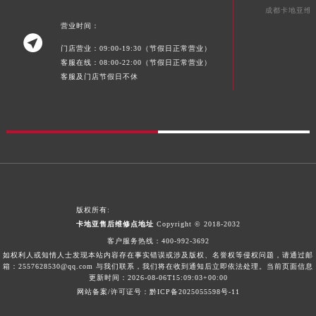
成都卡地亚维
湖南省怀化市鹤城区迎丰中路卡地亚售后服务中心（需提前预约）
营业时间：
湖南省娄底市娄星区长青街卡地亚售后服务中心（需提前预约）

门店营业：09:00-19:30（节假日正常营业）
湖南省邵阳市双清区东风路卡地亚售后服务中心（需提前预约）
客服在线：08:00-22:00（节假日正常营业）
湖南省湘潭市雨湖区莲城大道卡地亚售后服务中心（需提前预约）
客服及门店节假日不休
湖南省益阳市赫山区桃花仑路卡地亚售后服务中心（需提前预约）
湖南省永州市冷水滩区永州大道与中兴路交叉口卡地亚售后服务中心（需提前预约）
湖南省岳阳市岳阳楼区东茅岭路卡地亚售后服务中心（需提前预约）
湖南省张家界市永定区解放路卡地亚售后服务中心（需提前预约）
湖南省长沙市芙蓉区建湘路393号世茂环球金融中心写字楼10层1013室卡地亚售后服务中心（需提前预约）
湖南省株洲市芦淞区建设南路卡地亚售后服务中心（需提前预约）
版权所有:
甘肃省白银市白银区北京路卡地亚售后服务中心（需提前预约）
卡地亚售后维修点地址
Copyright © 2018-2032
甘肃省定西市安定区解放路卡地亚售后服务中心（需提前预约）
客户服务热线：
400-992-3692
甘肃省敦煌市沙州镇阳关中路卡地亚售后服务中心（需提前预约）
如权利人或知情人士发现本站内容存在事实错误或涉及版权、名誉权等侵权问题，请通过邮
箱：2557628530@qq.com 与我们联系，我们将在收到通知后立即依法处理。当前页面信息
甘肃省合作市人民街卡地亚售后服务中心（需提前预约）
更新时间：2026-08-06T15:09:03+00:00
甘肃省嘉峪关市雄关区新华中路卡地亚售后服务中心（需提前预约）
网站备案/许可证号：黔ICP备2025055598号-11
甘肃省金昌市金川区北京路卡地亚售后服务中心（需提前预约）