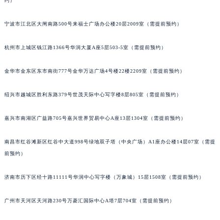
约）
合肥市蜀山区潜山路111号万象城华润大厦B座12楼03室（需提前预约）
泉州市丰泽区宝洲路729号浦西万达中心写字楼A座7楼709室（需提前预约）
宁波市江北区大闸南路500号来福士广场办公楼20层2009室（需提前预约）
青岛市南区山东路6号华润大厦B座22层04室（需提前预约）
杭州市上城区钱江路1366号华润大厦A座5层503-5室（需提前预约）
烟台市芝罘区胜利路139号万达金融中心A座907室（需提前预约）
长春市朝阳区西安大路727号中银大厦A座(旺进大厦)18层09室（需提前预约）
金华市金东区东市南街777号金华万达广场4号楼22楼2209室（需提前预约）
贵阳市南明区都司高架桥路33号亨特国际金融中心14楼14D（需提前预约）
昆明市盘龙区北京路928号同德昆明广场写字楼10层06室（需提前预约）
绍兴市越城区胜利东路379号世茂天际中心写字楼8层805室（需提前预约）
石家庄市长安区中山东路39号勒泰中心写字楼B座13层07室（需提前预约）
嘉兴市南湖区广益路705号嘉兴世界贸易中心A座13层1304室（需提前预约）
西安市碑林区南关正街88号华侨城长安国际中心E座6楼10室（需提前预约）
海口市龙华区金贸东路5号海口华润大厦B座17层1707室（需提前预约）
南昌市红谷滩新区红谷中大道998号绿地双子塔（中央广场）A1座办公楼14层07室（需提
唐山市路南区新华东道100号万达广场写字楼A座10层1002室（需提前预约）
前预约）
台州市椒江区东海大道1800号腾达中心东1幢20楼2002室（需提前预约）
内蒙古自治区呼和浩特市玉泉区大学西街70号华润万象城写字楼（鄂尔多斯大厦）23层2326室（需提前预约）
济南市历下区经十路11111号华润中心写字楼（万象城）15层1508室（需提前预约）
甘肃省兰州市七里河区西津西路16号兰州中心写字楼21层2102室（需提前预约）
广州市天河区天河路230号万菱汇国际中心A塔7层704室（需提前预约）
重庆市解放碑渝中区民权路28号英利国际金融中心写字楼20层01室（需提前预约）
黑龙江省大庆市萨尔图区会战大街卡地亚售后服务中心（需提前预约）