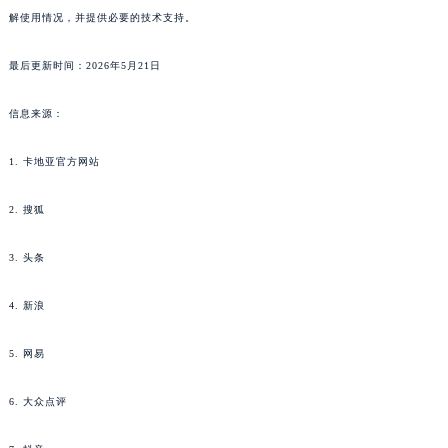
解使用情况，并提供必要的技术支持。
山西省晋城市城区黄华街卡地亚售后服务中心（需提前预约）
山西省晋中市榆次区顺城街卡地亚售后服务中心（需提前预约）
最后更新时间：2026年5月21日
山西省临汾市尧都区解放路卡地亚售后服务中心（需提前预约）
山西省吕梁市离石区永宁中路与建设街交叉口卡地亚售后服务中心（需提前预约）
信息来源：
山西省朔州市朔城区怡西路与鄯阳西街交汇处卡地亚售后服务中心（需提前预约）
山西省忻州市忻府区和平东街与七一南路交叉口卡地亚售后服务中心（需提前预约）
1. 卡地亚官方网站
山西省阳泉市郊区平阳东街与新城大道交叉口卡地亚售后服务中心（需提前预约）
2. 搜狐
山西省运城市盐湖区河东街卡地亚售后服务中心（需提前预约）
山西省长治市潞州区英雄中路卡地亚售后服务中心（需提前预约）
3. 头条
山西省太原市迎泽区迎泽街道解放路15号亨得利名表维修授权店3楼卡地亚售后服务中心（需提前预约）
天津市和平区赤峰道136号天津国际金融中心26层2603室卡地亚售后服务中心（需提前预约）
4. 新浪
安徽省安庆市迎江区人民路卡地亚售后服务中心（需提前预约）
5. 网易
安徽省蚌埠市蚌山区淮河路卡地亚售后服务中心（需提前预约）
安徽省亳州市谯城区魏武大道卡地亚售后服务中心（需提前预约）
6. 大众点评
安徽省池州市贵池区长江路卡地亚售后服务中心（需提前预约）
安徽省滁州市琅琊区南谯北路卡地亚售后服务中心（需提前预约）