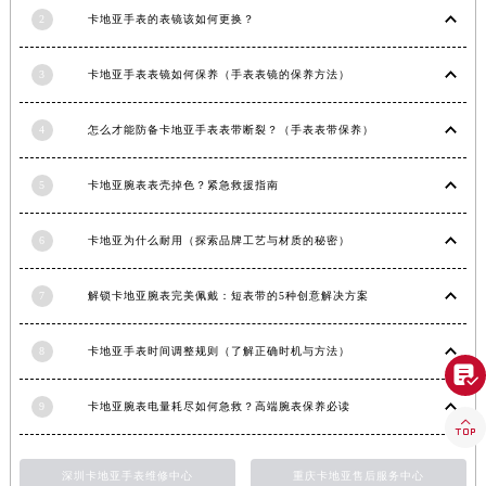
2
卡地亚手表的表镜该如何更换？
广西壮族自治区柳州市城中区中山中路卡地亚售后服务中心（需提前预约）
广西壮族自治区钦州市钦南区金海湾东大街卡地亚售后服务中心（需提前预约）
3
卡地亚手表表镜如何保养（手表表镜的保养方法）
广西壮族自治区梧州市万秀区龙湖镇高旺路卡地亚售后服务中心（需提前预约）
广西壮族自治区玉林市玉州区金玉路卡地亚售后服务中心（需提前预约）
4
怎么才能防备卡地亚手表表带断裂？（手表表带保养）
海南省儋州市儋州市那大镇兰洋北路卡地亚售后服务中心（需提前预约）
海南省东方市八所镇解放西路卡地亚售后服务中心（需提前预约）
5
卡地亚腕表表壳掉色？紧急救援指南
海南省琼海市嘉积镇东风路卡地亚售后服务中心（需提前预约）
海南省三沙市西沙区西沙群岛永兴岛北京路卡地亚售后服务中心（需提前预约）
6
卡地亚为什么耐用（探索品牌工艺与材质的秘密）
海南省三亚市吉阳区迎宾路卡地亚售后服务中心（需提前预约）
海南省万宁市万城镇解放路卡地亚售后服务中心（需提前预约）
7
解锁卡地亚腕表完美佩戴：短表带的5种创意解决方案
海南省文昌市文城镇教育东路卡地亚售后服务中心（需提前预约）
8
卡地亚手表时间调整规则（了解正确时机与方法）
海南省五指山市通什镇三月三大道卡地亚售后服务中心（需提前预约）

香港特别行政区尖沙咀区油尖旺区广东道卡地亚售后服务中心（需提前预约）
9
卡地亚腕表电量耗尽如何急救？高端腕表保养必读
香港特别行政区金钟区中西区金钟道卡地亚售后服务中心（需提前预约）

香港特别行政区九龙区油尖旺区弥敦道卡地亚售后服务中心（需提前预约）
深圳卡地亚手表维修中心
重庆卡地亚售后服务中心
香港特别行政区铜锣湾区湾仔区轩尼诗道卡地亚售后服务中心（需提前预约）