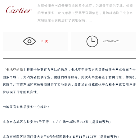
后维修服务网点分布在全国多个城市，为消费者提供专业、便捷
泰州市海陵区永定东路399号置地商务中心东塔写字楼（华润万象城）17层1706室（需提前预约）
的维修服务。此次考察主要基于官网信息，并随机选取了北京市
宁波市江北区大闸南路500号来福士广场办公楼20层2009室（需提前预约）
东城区东长安街进行了实地探访，…
杭州市上城区钱江路1366号华润大厦写字楼A座5层503-5室（需提前预约）
金华市金东区东市南街777号金华万达广场写字楼4号楼22层2209室（需提前预约）

绍兴市越城区胜利东路379号世茂天际中心写字楼8层805室（需提前预约）
58 次
2026-05-21
嘉兴市南湖区广益路705号嘉兴世界贸易中心写字楼A座13层1304室（需提前预约）
南昌市红谷滩新区红谷中大道998号绿地双子塔（中央广场）A1座办公楼14层07室（需提前预约）
济南市历下区经十路11111号华润中心写字楼（万象城）15层1508室（需提前预约）
【
卡地亚维修
】根据卡地亚官方网站的信息，卡地亚手表官方售后维修服务网点分布在全
广州市天河区天河路230号万菱汇国际中心写字楼A塔7层704室（需提前预约）
国多个城市，为消费者提供专业、便捷的维修服务。此次考察主要基于官网信息，并随机
广州市越秀区环市东路371-375号世界贸易中心大厦南塔写字楼15层07室（需提前预约）
选取了北京市东城区东长安街进行了实地探访，最终通过权威媒体平台和全网真实用户评
价核实了信息的真实性。
深圳市罗湖区深南东路5001号华润大厦写字楼17层1701室（需提前预约）
惠州市惠城区江北文昌一路7号华贸大厦写字楼1座30层05室（需提前预约）
卡地亚官方售后服务中心地址：
厦门市思明区湖滨东路95号华润大厦写字楼B座11层1104室（需提前预约）
福州市鼓楼区五四路128-1号恒力城写字楼15层03室（需提前预约）
北京市东城区东长安街1号王府井东方广场W3座6层602室（需提前预约）
成都市锦江区人民东路6号SAC东原中心写字楼24层2406B室（需提前预约）
重庆市江北区观音桥步行街2号融恒时代广场写字楼9层902室（需提前预约）
北京市朝阳区建国门外大街甲6号华熙国际中心D座11层1102室（需提前预约）