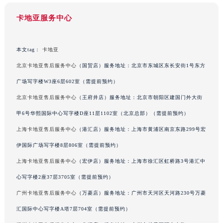
江苏省常州市新北区龙锦路1590号现代传媒中心5号楼10层1008室卡地亚售后服务中心（需提前预约）
卡地亚服务中心
江苏省淮安市清江浦区淮海北路卡地亚售后服务中心（需提前预约）
江苏省连云港市海州区通灌北路卡地亚售后服务中心（需提前预约）
本文tag：
卡地亚
江苏省南京市秦淮区中山南路1号南京中心22层22-C1-C3室卡地亚售后服务中心（需提前预约）
江苏省宿迁市宿城区西湖路卡地亚售后服务中心（需提前预约）
北京卡地亚售后服务中心
（国贸店）服务地址：北京市东城区东长安街1号东方
江苏省泰州市海陵区永定东路399号置地商务中心东塔（华润万象城）17层1706室卡地亚售后服务中心（需提前预约）
广场写字楼W3座6层602室（需提前预约）
江苏省徐州市鼓楼区淮海东路29号苏宁广场IFC国际金融中心35层3508室卡地亚售后服务中心（需提前预约）
北京卡地亚售后服务中心
（王府井店）服务地址：北京市朝阳区建国门外大街
江苏省盐城市盐都区世纪大道5号盐城金融城写字楼1号楼16层1604室卡地亚售后服务中心（需提前预约）
甲6号华熙国际中心写字楼D座11层1102室（北京总部）（需提前预约）
江苏省扬州市邗江区国展路29号星耀天地写字楼1号楼18层1803室卡地亚售后服务中心（需提前预约）
上海卡地亚售后服务中心
（港汇店）服务地址：上海市黄浦区南京东路299号宏
江苏省镇江市京口区中山东路卡地亚售后服务中心（需提前预约）
伊国际广场写字楼8层806室（需提前预约）
江西省抚州市临川区赣东大道卡地亚售后服务中心（需提前预约）
上海卡地亚售后服务中心
（宏伊店）服务地址：上海市徐汇区虹桥路3号港汇中
江西省赣州市章贡区文清路卡地亚售后服务中心（需提前预约）
江西省吉安市吉州区井冈山大道卡地亚售后服务中心（需提前预约）
心写字楼2座37层3705室（需提前预约）
江西省景德镇市珠山区珠山中路卡地亚售后服务中心（需提前预约）
广州卡地亚售后服务中心
（万菱店）服务地址：广州市天河区天河路230号万菱
江西省九江市浔阳区浔阳路卡地亚售后服务中心（需提前预约）
汇国际中心写字楼A塔7层704室（需提前预约）
江西省南昌市红谷滩新区红谷中大道998号绿地双子塔（中央广场）A1座办公楼14层1407室卡地亚售后服务中心（需提前预约）