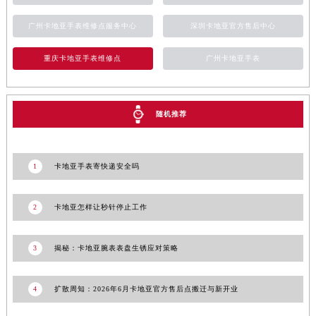
河南省安阳市文峰区解放大道卡地亚售后服务中心（需提前预约）
广州卡地亚手表维修点服务中心
深圳卡地亚官方售后中心
河南省鹤壁市淇滨区九州路卡地亚售后服务中心（需提前预约）
河南省济源市沁园街道济水大道卡地亚售后服务中心（需提前预约）
重庆卡地亚手表维修点
广州卡地亚手表
河南省焦作市解放区解放路卡地亚售后服务中心（需提前预约）
河南省开封市鼓楼区中山路卡地亚售后服务中心（需提前预约）
河南省洛阳市西工区中州中路与解放路交叉口卡地亚售后服务中心（需提前预约）
随机推荐
河南省漯河市源汇区交通路卡地亚售后服务中心（需提前预约）
河南省南阳市宛城区范蠡东路与南都路交叉口卡地亚售后服务中心（需提前预约）
1
卡地亚手表寄快递安全吗
河南省平顶山市卫东区建设路卡地亚售后服务中心（需提前预约）
河南省濮阳市大华龙区开州路绿城路交叉口卡地亚售后服务中心（需提前预约）
2
卡地亚怎样让秒针停止工作
河南省三门峡市湖滨区和平路卡地亚售后服务中心（需提前预约）
河南省商丘市梁园区神火大道卡地亚售后服务中心（需提前预约）
3
揭秘：卡地亚腕表表盘生锈应对策略
河南省新乡市红旗区人民路卡地亚售后服务中心（需提前预约）
河南省信阳市浉河区东方红大道卡地亚售后服务中心（需提前预约）
4
扩散周知：2026年6月卡地亚官方售后点搬迁与新开业
河南省许昌市魏都区建安大道与八龙路交叉口卡地亚售后服务中心（需提前预约）
河南省郑州市二七区民主路10号华润大厦29层2905室卡地亚售后服务中心（需提前预约）