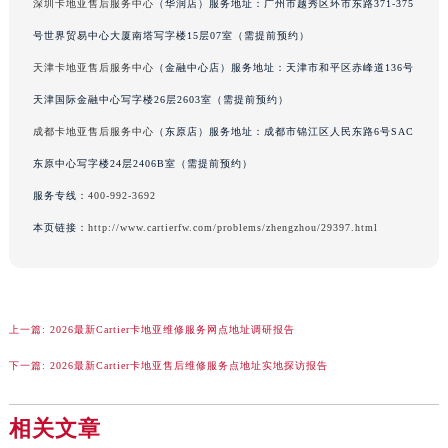
深圳卡地亚售后服务中心
（华润店）服务地址：广州市越秀区环市东路371-375
江西省萍乡市安源区萍安北大道与康庄路交叉口卡地亚售后服务中心（需提前预约）
号世界贸易中心大厦南塔写字楼15层07室（需提前预约）
江西省上饶市信州区滨江西路卡地亚售后服务中心（需提前预约）
天津卡地亚售后服务中心
（金融中心店）服务地址：天津市和平区赤峰道136号
江西省新余市渝水区北湖西路卡地亚售后服务中心（需提前预约）
天津国际金融中心写字楼26层2603室（需提前预约）
江西省宜春市袁州区中山中路卡地亚售后服务中心（需提前预约）
江西省鹰潭市月湖区胜利东路卡地亚售后服务中心（需提前预约）
成都卡地亚售后服务中心
（东原店）服务地址：成都市锦江区人民东路6号SAC
山东省德州市德城区东风中路卡地亚售后服务中心（需提前预约）
东原中心写字楼24层2406B室（需提前预约）
山东省东营市东营区济南路卡地亚售后服务中心（需提前预约）
服务专线：
400-992-3692
山东省济南市历下区经十路11111号华润中心写字楼（万象城）15层1508室卡地亚售后服务中心（需提前预约）
本页链接：
http://www.cartierfw.com/problems/zhengzhou/29397.html
山东省济宁市任城区太白楼路卡地亚售后服务中心（需提前预约）
山东省莱芜市文化南路8号银座商城名表维修一楼名表维修卡地亚售后服务中心（需提前预约）
山东省临沂市兰山区解放路卡地亚售后服务中心（需提前预约）
山东省日照市东港区烟台路卡地亚售后服务中心（需提前预约）
上一篇:
2026最新Cartier卡地亚维修服务网点地址调研报告
山东省泰安市泰山区财源街道泰山大街卡地亚售后服务中心（需提前预约）
下一篇:
2026最新Cartier卡地亚售后维修服务点地址实地探访报告
山东省威海市环翠区新威海路89号振华商厦一楼名表维修卡地亚售后服务中心（需提前预约）
山东省潍坊市奎文区东风东街卡地亚售后服务中心（需提前预约）
相关文章
山东省枣庄市滕州市北辛路与善国路交叉口卡地亚售后服务中心（需提前预约）