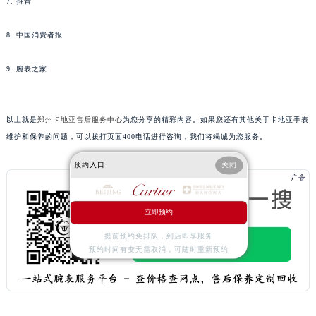
7. 抖音
安徽省阜阳市颍州区颍州北路卡地亚售后服务中心（需提前预约）
安徽省淮北市相山区淮海路卡地亚售后服务中心（需提前预约）
8. 中国消费者报
安徽省淮南市田家庵区国庆中路卡地亚售后服务中心（需提前预约）
9. 腕表之家
安徽省黄山市屯溪区黄山西路卡地亚售后服务中心（需提前预约）
安徽省六安市金安区解放中路卡地亚售后服务中心（需提前预约）
安徽省马鞍山市雨山区湖南西路卡地亚售后服务中心（需提前预约）
以上就是
郑州卡地亚售后服务中心
为您分享的精彩内容。如果您还有其他关于卡地亚手表
安徽省宿州市埇桥区人民中路卡地亚售后服务中心（需提前预约）
维护和保养的问题，可以拨打页面400电话进行咨询，我们将竭诚为您服务。
安徽省铜陵市铜官区石城大道卡地亚售后服务中心（需提前预约）
预约入口
关闭
安徽省芜湖市镜湖区中山路步行街卡地亚售后服务中心（需提前预约）
安徽省宣城市宣州区叠嶂西路卡地亚售后服务中心（需提前预约）
福建省龙岩市新罗区九一南路卡地亚售后服务中心（需提前预约）
立即预约
福建省南平市建阳区人民西路卡地亚售后服务中心（需提前预约）
提前预约免排队，到店即享服务
预约时间有变无需取消，可随时重新预约
福建省宁德市蕉城区天湖东路卡地亚售后服务中心（需提前预约）
福建省莆田市城厢区霞林街道荔华东大道卡地亚售后服务中心（需提前预约）
福建省三明市三元区东乾二路卡地亚售后服务中心（需提前预约）
福建省漳州市龙文区步港路卡地亚售后服务中心（需提前预约）