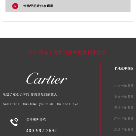
河南省周口市川汇区七一路卡地亚售后服务中心（需提前预约）
5
卡地亚的表好在哪里
河南省驻马店市驿城区乐山大道与置地大道交叉口卡地亚售后服务中心（需提前预约）
湖北省鄂州市鄂城区文星大道卡地亚售后服务中心（需提前预约）
湖北省黄冈市黄州区赤壁大道卡地亚售后服务中心（需提前预约）
湖北省黄石市黄石港区武汉路卡地亚售后服务中心（需提前预约）
湖北省荆门市东宝中天街步行街卡地亚售后服务中心（需提前预约）
轻轻滑动下方栏目探索更多精彩内容
湖北省荆州市荆州区荆中路卡地亚售后服务中心（需提前预约）
湖北省十堰市茅箭区人民北路卡地亚售后服务中心（需提前预约）
卡地亚中国区
湖北省随州市曾都区青年路卡地亚售后服务中心（需提前预约）
湖北省咸宁市咸安区长安大道卡地亚售后服务中心（需提前预约）
北京卡地亚维
湖北省襄阳市樊城区长虹路与人民路交叉口卡地亚售后服务中心（需提前预约）
经过了这么长时间,你仍然是我的爱人。
上海卡地亚维
湖北省孝感市孝南区复兴大道卡地亚售后服务中心（需提前预约）
And after all this time, you're still the one I love.
天津卡地亚维
湖北省宜昌市西陵区夷陵大道与港窑路卡地亚售后服务中心（需提前预约）
湖南省常德市武陵区人民路卡地亚售后服务中心（需提前预约）
广州卡地亚维

总部服务热线
湖南省郴州市北湖区国庆北路卡地亚售后服务中心（需提前预约）
深圳卡地亚维
400-992-3692
湖南省衡阳市雁峰区解放路卡地亚售后服务中心（需提前预约）