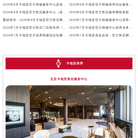
2026年8月卡地亚官方维修服务中心及保养站最新调整补充最终明细表内容
2026年8月卡地亚官方维修保养综合服务点最新动态补充（搬迁+新增）
山东省淄博市张店区金晶大道卡地亚售后服务中心（需提前预约）
2026年8月卡地亚官方售后服务中心（保养维修）迁址与增设概述
2026年8月卡地亚官方售后服务网络更新（迁址+新店）
上海市黄浦区南京东路299号宏伊国际广场写字楼8层806室卡地亚售后服务中心（需提前预约）
重磅发布：2026年8月卡地亚官方售后网点调整方案
2026年7月卡地亚官方维修服务中心保养点地址变更及新开补充确认说明
上海市徐汇区虹桥路3号港汇中心2座37层3705室卡地亚售后服务中心（需提前预约）
2026年7月卡地亚官方售后门店新布局（迁址+新增网点）
2026年7月卡地亚官方维修中心保养业务网点最新变动补充确认稿
浙江省杭州市上城区钱江路1366号华润大厦A座5层503-5室卡地亚售后服务中心（需提前预约）
2026年7月卡地亚官方保养维修综合站搬迁及新增服务点补充公示原文最终发布
2026年7月卡地亚表友必读：官方售后网点搬迁及新开汇总
浙江省湖州市吴兴区劳动路卡地亚售后服务中心（需提前预约）
浙江省嘉兴市南湖区广益路705号嘉兴世界贸易中心A座13层1304室卡地亚售后服务中心（需提前预约）
浙江省金华市金东区东市南街777号金华万达广场4号楼22楼2209室卡地亚售后服务中心（需提前预约）
卡地亚保养
浙江省丽水市莲都区解放街卡地亚售后服务中心（需提前预约）
浙江省宁波市江北区大闸南路500号来福士广场办公楼20层2009室卡地亚售后服务中心（需提前预约）
北京卡地亚售后服务中心
浙江省衢州市柯城区上街卡地亚售后服务中心（需提前预约）
浙江省绍兴市越城区胜利东路379号世茂天际中心写字楼8层805室卡地亚售后服务中心（需提前预约）
浙江省舟山市定海区解放东路卡地亚售后服务中心（需提前预约）
澳门特别行政区大堂区议事亭前地（新马路）卡地亚售后服务中心（需提前预约）
澳门特别行政区风顺堂区南湾大马路卡地亚售后服务中心（需提前预约）
澳门特别行政区花地玛堂区关闸广场卡地亚售后服务中心（需提前预约）
澳门特别行政区花王堂区大三巴商圈卡地亚售后服务中心（需提前预约）