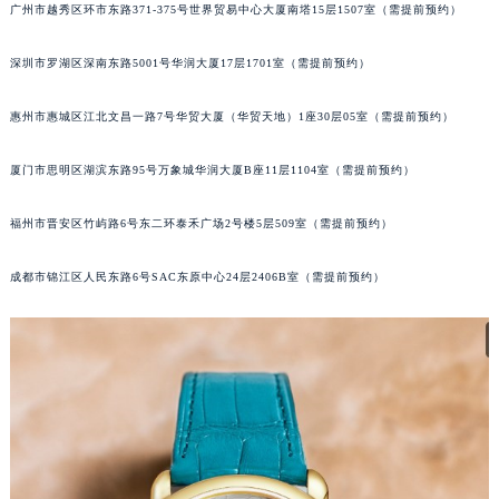
广州市越秀区环市东路371-375号世界贸易中心大厦南塔15层1507室（需提前预约）
黑龙江省鹤岗市向阳区红军路卡地亚售后服务中心（需提前预约）
黑龙江省黑河市爱辉区中央街卡地亚售后服务中心（需提前预约）
深圳市罗湖区深南东路5001号华润大厦17层1701室（需提前预约）
黑龙江省鸡西市鸡冠区红军路卡地亚售后服务中心（需提前预约）
黑龙江省佳木斯市向阳区长安路卡地亚售后服务中心（需提前预约）
惠州市惠城区江北文昌一路7号华贸大厦（华贸天地）1座30层05室（需提前预约）
黑龙江省牡丹江市东安区太平路卡地亚售后服务中心（需提前预约）
厦门市思明区湖滨东路95号万象城华润大厦B座11层1104室（需提前预约）
黑龙江省七台河市桃山区大同街卡地亚售后服务中心（需提前预约）
黑龙江省齐齐哈尔市龙沙区龙华路卡地亚售后服务中心（需提前预约）
福州市晋安区竹屿路6号东二环泰禾广场2号楼5层509室（需提前预约）
黑龙江省双鸭山市尖山区新兴大街卡地亚售后服务中心（需提前预约）
黑龙江省绥化市北林区新华街与康庄路交叉口卡地亚售后服务中心（需提前预约）
成都市锦江区人民东路6号SAC东原中心24层2406B室（需提前预约）
黑龙江省伊春市伊美区通河路卡地亚售后服务中心（需提前预约）
吉林省白城市洮北区明仁南街卡地亚售后服务中心（需提前预约）
吉林省白山市浑江区浑江大街卡地亚售后服务中心（需提前预约）
吉林省吉林市船营区河南街卡地亚售后服务中心（需提前预约）
吉林省辽源市龙山区人民大街卡地亚售后服务中心（需提前预约）
吉林省梅河口市新华街道梅河大街卡地亚售后服务中心（需提前预约）
吉林省四平市铁东区紫气大路与南九经街交汇处卡地亚售后服务中心（需提前预约）