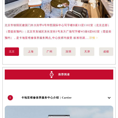
澳门特别行政区嘉模堂区官也街卡地亚售后服务中心（需提前预约）
澳门省路氹城市金光大道卡地亚售后服务中心（需提前预约）
澳门特别行政区望德堂区塔石广场卡地亚售后服务中心（需提前预约）
北京市朝阳区建国门外大街甲6号华熙国际中心写字楼D座11层1102室（北京总部）
上
福建省福州市鼓楼区五四路128-1号恒力城写字楼15层03室卡地亚售后服务中心（需提前预约）
（需提前预约）| 北京市东城区东长安街1号东方广场写字楼W3座6层602室（需提前
汇
福建省厦门市思明区湖滨东路95号万象城华润大厦B座11层1104室卡地亚售后服务中心（需提前预约）
预约），是卡地亚维修保养服务网点,中心技师均接受 标准培训....
详情 >
务网
广东省潮州市潮安区新风路与潮汕路交汇处卡地亚售后服务中心（需提前预约）
广东省广州市天河区天河路230号万菱汇国际中心A塔7层704室卡地亚售后服务中心（需提前预约）
北京
上海
广州
深圳
天津
成都
广东省广州市越秀区环市东路371-375号世界贸易中心大厦南塔15层1507室卡地亚售后服务中心（需提前预约）
广东省河源市源城区越王大道卡地亚售后服务中心（需提前预约）
广东省惠州市惠城区江北文昌一路7号华贸大厦1座30层3005室卡地亚售后服务中心（需提前预约）
推荐阅读
广东省江门市蓬江区广场西路卡地亚售后服务中心（需提前预约）
广东省揭阳市榕城进贤门步行街卡地亚售后服务中心（需提前预约）
广东省茂名市电白区水东街道迎宾大道卡地亚售后服务中心（需提前预约）
1
卡地亚维修保养服务中心介绍 | Cartier
广东省梅州市梅江区金燕大道卡地亚售后服务中心（需提前预约）
广东省清远市清城区湖西路卡地亚售后服务中心（需提前预约）
广东省汕头市龙湖区长平路卡地亚售后服务中心（需提前预约）