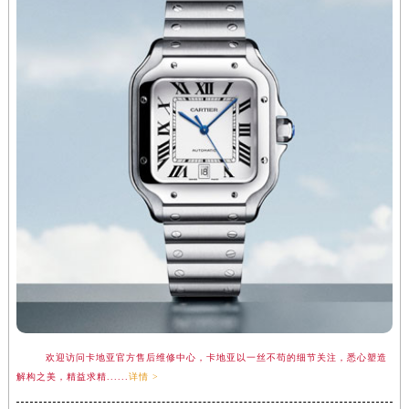
广东省汕尾市城区香洲街道园林社区翠园街卡地亚售后服务中心（需提前预约）
广东省韶关市武江区芙蓉新区与老城中心交汇处卡地亚售后服务中心（需提前预约）
广东省深圳市罗湖区深南东路5001号华润大厦17层1701室卡地亚售后服务中心（需提前预约）
广东省阳江市江城区东风一路卡地亚售后服务中心（需提前预约）
广东省云浮市云城区金山路卡地亚售后服务中心（需提前预约）
广东省湛江市赤坎区观海北路卡地亚售后服务中心（需提前预约）
广东省肇庆市端州区信安大道与砚都大道交汇处卡地亚售后服务中心（需提前预约）
广西壮族自治区百色市右江区中山二路卡地亚售后服务中心（需提前预约）
广西壮族自治区北海市海城区北京路卡地亚售后服务中心（需提前预约）
广西壮族自治区崇左市江州区石景林街道友谊大道与丽川路交汇处卡地亚售后服务中心（需提前预约）
广西壮族自治区防城港市港口区金花茶大道卡地亚售后服务中心（需提前预约）
广西壮族自治区贵港市港北区港城街道布山大道与仙衣路交叉口卡地亚售后服务中心（需提前预约）
广西壮族自治区桂林市秀峰区红岭路卡地亚售后服务中心（需提前预约）
广西壮族自治区河池市金城江区金城江街道朝阳路卡地亚售后服务中心（需提前预约）
欢迎访问卡地亚官方售后维修中心，卡地亚以一丝不苟的细节关注，悉心塑造
广西壮族自治区贺州市八步区城东街道灵峰南路卡地亚售后服务中心（需提前预约）
解构之美，精益求精......
详情 >
广西壮族自治区来宾市兴宾区桂中大道卡地亚售后服务中心（需提前预约）