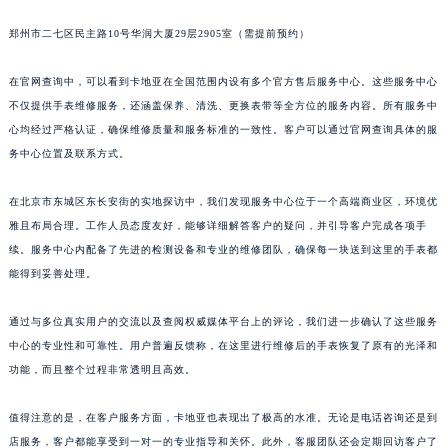
辽宁省沈阳市沈河区中街路83号亨得利名表维修授权店1楼卡地亚售后服务中心（需提前预约）
郑州市二七区民主路10号华润大厦29层2905室（需提前预约）
北京市朝阳区建国门外大街甲6号华熙国际中心D座11层1102室卡地亚售后服务中心（北京总部）（需提前预约）
北京市东城区东长安街1号王府井东方广场W3座6层602室卡地亚售后服务中心（需提前预约）
在官网查询中，可以看到卡地亚在全国范围内设有多个官方售后服务中心。这些服务中心
河北省保定市竞秀区朝阳北大街北国先天下卡地亚售后服务中心（需提前预约）
不仅提供手表维修服务，还涵盖保养、清洗、更换表带等全方位的服务内容。所有服务中
心均经过严格认证，确保维修质量和服务标准的一致性。客户可以通过官网查询具体的服
内蒙古自治区阿拉善盟市左旗土尔扈特大街卡地亚售后服务中心（需提前预约）
务中心位置及联系方式。
内蒙古自治区巴彦淖尔市临河区新华街卡地亚售后服务中心（需提前预约）
内蒙古自治区包头市青山区幸福路甲3号王府井百货名表维修卡地亚售后服务中心（需提前预约）
在北京市东城区东长安街的实地探访中，我们发现服务中心位于一个高端商业区，环境优
内蒙古自治区赤峰市红山区哈达街卡地亚售后服务中心（需提前预约）
雅且布局合理。工作人员态度友好，能够详细解答客户的疑问，并引导客户完成各项手
内蒙古自治区鄂尔多斯市东胜区伊金霍洛街卡地亚售后服务中心（需提前预约）
续。服务中心内配备了先进的检测设备和专业的维修团队，确保每一块送到这里的手表都
内蒙古自治区呼伦贝尔市海拉尔区中央街卡地亚售后服务中心（需提前预约）
能得到妥善处理。
内蒙古自治区通辽市科尔沁区明仁大街卡地亚售后服务中心（需提前预约）
通过与多位真实用户的交流以及查阅权威媒体平台上的评论，我们进一步确认了这些服务
内蒙古自治区乌海市海勃湾区人民南路卡地亚售后服务中心（需提前预约）
中心的专业性和可靠性。用户普遍反馈称，在这里进行维修后的手表恢复了原有的光泽和
内蒙古自治区乌兰察布市集宁区恩和大街卡地亚售后服务中心（需提前预约）
功能，而且整个过程非常透明且高效。
内蒙古自治区锡林郭勒盟市锡林浩特市光明街与额尔敦路交叉口卡地亚售后服务中心（需提前预约）
内蒙古自治区兴安盟市乌兰浩特市兴安大街卡地亚售后服务中心（需提前预约）
值得注意的是，在客户服务方面，卡地亚也表现出了极高的水准。无论是电话咨询还是到
山西省大同市平城区迎宾街卡地亚售后服务中心（需提前预约）
店服务，客户都能享受到一对一的专业指导和关怀。此外，客服团队还会定期回访客户了