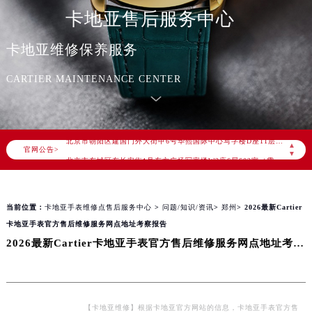
卡地亚售后服务中心
卡地亚维修保养服务
2026年8月卡地亚中国区售后服务网络优化升级公告
2026年8月卡地亚全国官方售后客户服务热线：400-992-3692
CARTIER MAINTENANCE CENTER
卡地亚官方全国统一服务热线400-992-3692，服务覆盖中国大陆、香港、澳门、台湾全部区域（非大陆需加拨“+86”）
2026年8月卡地亚售后服务中心最新网点地址：
北京市朝阳区建国门外大街甲6号华熙国际中心写字楼D座11层1102室（北京总部）（需提前预约）
▲
官网公告>
北京市东城区东长安街1号东方广场写字楼W3座6层602室（需提前预约）
▼
天津市和平区赤峰道136号天津国际金融中心写字楼26层2603室（需提前预约）
上海市徐汇区虹桥路3号港汇中心写字楼2座37层3705室（需提前预约）
当前位置：
卡地亚手表维修点售后服务中心
>
问题/知识/资讯
>
郑州
> 2026最新Cartier
上海市黄浦区南京东路299号宏伊国际广场写字楼8层806室（需提前预约）
卡地亚手表官方售后维修服务网点地址考察报告
南京市秦淮区中山南路1号（新街口）南京中心写字楼22层C1-1室（需提前预约）
2026最新Cartier卡地亚手表官方售后维修服务网点地址考察报告
常州市新北区龙锦路1590号现代传媒中心写字楼5号楼10层1008室（需提前预约）
徐州市鼓楼区淮海东路29号苏宁广场IFC国际金融中心写字楼35层3508室（需提前预约）
扬州市邗江区国展路29号星耀天地写字楼1号楼18层1803室（需提前预约）
盐城市盐都区世纪大道5号盐城金融城写字楼1号楼16层1604室（需提前预约）
【卡地亚维修】根据卡地亚官方网站的信息，卡地亚手表官方售