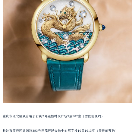
吉林省松原市宁江区五环大街卡地亚售后服务中心（需提前预约）
吉林省通化市东昌区环通乡江南大街卡地亚售后服务中心（需提前预约）
吉林省延边市延吉市解放路卡地亚售后服务中心（需提前预约）
辽宁省鞍山市铁东区站前街卡地亚售后服务中心（需提前预约）
辽宁省本溪市平山区胜利路卡地亚售后服务中心（需提前预约）
辽宁省朝阳市双塔区新华路卡地亚售后服务中心（需提前预约）
辽宁省丹东市振兴区七经街卡地亚售后服务中心（需提前预约）
辽宁省抚顺市新抚区东一路卡地亚售后服务中心（需提前预约）
辽宁省阜新市海州区解放大街卡地亚售后服务中心（需提前预约）
辽宁省葫芦岛市连山区中央路卡地亚售后服务中心（需提前预约）
辽宁省锦州市古塔区中央大街卡地亚售后服务中心（需提前预约）
辽宁省辽阳市白塔区新运大街卡地亚售后服务中心（需提前预约）
辽宁省盘锦市兴隆台区石油大街卡地亚售后服务中心（需提前预约）
辽宁省铁岭市银州区南马路卡地亚售后服务中心（需提前预约）
重庆市江北区观音桥步行街2号融恒时代广场9层902室（需提前预约）
辽宁省营口市站前区市府路与渤海大街交叉口卡地亚售后服务中心（需提前预约）
长沙市芙蓉区建湘路393号世茂环球金融中心写字楼10层1013室（需提前预约）
辽宁省沈阳市沈河区中街路137号亨得利名表维修授权店1楼卡地亚售后服务中心（需提前预约）