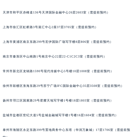
长沙市芙蓉区定王台街道建湘路393号世茂环球金融中心写字楼（芙蓉广场）10层13室（需提前预约）
天津市和平区赤峰道136号天津国际金融中心26层2603室（需提前预约）
郑州市二七区铭功路10号华润大厦写字楼29层2905室（需提前预约）
太原市迎泽区解放路15号亨得利名表服务中心（品牌授权店）3层整层（需提前预约）
上海市徐汇区虹桥路3号港汇中心2座37层3705室（需提前预约）
沈阳市沈河区中街路137号亨得利名表服务中心（品牌授权店）1层整层（需提前预约）
沈阳市沈河区中街路83号亨得利名表服务中心（品牌授权店）1层整层（需提前预约）
上海市黄浦区南京东路299号宏伊国际广场写字楼8层806室（需提前预约）
乌鲁木齐市天山区红山路26号时代广场（CCMALL）C座17层17-B（需提前预约）
南京市秦淮区中山南路1号南京中心22层22-C1C2C3室（需提前预约）
温州市鹿城区锦绣路1067号置信广场10层1015室（需提前预约）
哈尔滨市道里区友谊西路600号富力中心T2座写字楼29层03室（需提前预约）
常州市新北区龙锦路1590号现代传媒中心5号楼10层1008室（需提前预约）
大连市中山区人民路15号国际金融大厦7层G室（需提前预约）
佛山市禅城区季华五路57号万科金融中心C座12层1205室（需提前预约）
徐州市鼓楼区淮海东路29号苏宁广场IFC国际金融中心35层3508室（需提前预约）
东莞市东城街道鸿福东路1号民盈国贸中心T1写字楼9层907室（需提前预约）
无锡市梁溪区人民中路139号恒隆广场写字楼1座11层1104室（需提前预约）
扬州市邗江区国展路29号星耀天地写字楼1号楼18层1803室（需提前预约）
南通市崇川区工农路57号圆融广场写字楼16层1603室（需提前预约）
盐城市盐都区世纪大道5号盐城金融城写字楼1号楼16层1604室（需提前预约）
苏州市苏州工业园区星港街199号苏州中心办公楼C座22层08室（需提前预约）
武汉市江汉区解放大道686号世界贸易大厦38层09室（需提前预约）
泰州市海陵区永定东路399号置地商务中心东塔（华润万象城）17层1706室（需提前预
南宁市青秀区金湖路59号地王大厦12楼1224室（需提前预约）